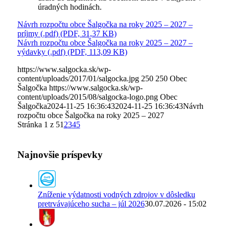
úradných hodinách.
Návrh rozpočtu obce Šalgočka na roky 2025 – 2027 –
príjmy (.pdf) (PDF, 31,37 KB)
Návrh rozpočtu obce Šalgočka na roky 2025 – 2027 –
výdavky (.pdf) (PDF, 113,09 KB)
https://www.salgocka.sk/wp-
content/uploads/2017/01/salgocka.jpg
250
250
Obec
Šalgočka
https://www.salgocka.sk/wp-
content/uploads/2015/08/salgocka-logo.png
Obec
Šalgočka
2024-11-25 16:36:43
2024-11-25 16:36:43
Návrh
rozpočtu obce Šalgočka na roky 2025 – 2027
Stránka 1 z 5
1
2
3
4
5
Najnovšie príspevky
Zníženie výdatnosti vodných zdrojov v dôsledku
pretrvávajúceho sucha – júl 2026
30.07.2026 - 15:02