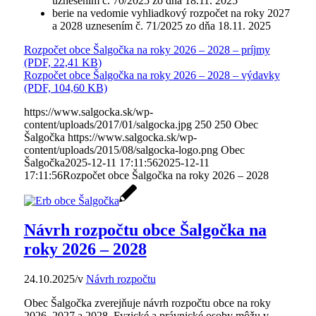
uznesením č. 70/2025 zo dňa 18.11. 2025
berie na vedomie vyhliadkový rozpočet na roky 2027
a 2028 uznesením č. 71/2025 zo dňa 18.11. 2025
Rozpočet obce Šalgočka na roky 2026 – 2028 – príjmy
(PDF, 22,41 KB)
Rozpočet obce Šalgočka na roky 2026 – 2028 – výdavky
(PDF, 104,60 KB)
https://www.salgocka.sk/wp-
content/uploads/2017/01/salgocka.jpg
250
250
Obec
Šalgočka
https://www.salgocka.sk/wp-
content/uploads/2015/08/salgocka-logo.png
Obec
Šalgočka
2025-12-11 17:11:56
2025-12-11
17:11:56
Rozpočet obce Šalgočka na roky 2026 – 2028
Návrh rozpočtu obce Šalgočka na
roky 2026 – 2028
24.10.2025
/
v
Návrh rozpočtu
Obec Šalgočka zverejňuje návrh rozpočtu obce na roky
2026, 2027 a 2028. Fyzické a právnické osoby môžu v