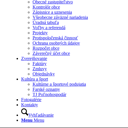
Obecné zastupiteľstvo
Kontrolór obce
Zápisnice a uznesenia
Všeobecne záväzné nariadenia
Úradná tabuľa
Voľby a referendá
Projekty
Protispoločenská činnosť
Ochrana osobných údajov
Rozpočet obce
Záverečný účet obce
Zverejňovanie
Faktúry
Zmluvy
Objednávky
Kultúra a šport
Kultúrne a športové podujatia
Farské oznamy
TJ Poľnohospodár
Fotogalérie
Kontakty
Vyhľadávanie
Menu
Menu