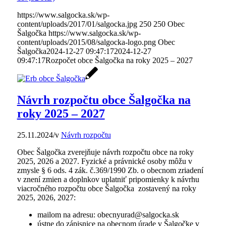
https://www.salgocka.sk/wp-
content/uploads/2017/01/salgocka.jpg
250
250
Obec
Šalgočka
https://www.salgocka.sk/wp-
content/uploads/2015/08/salgocka-logo.png
Obec
Šalgočka
2024-12-27 09:47:17
2024-12-27
09:47:17
Rozpočet obce Šalgočka na roky 2025 – 2027
Návrh rozpočtu obce Šalgočka na
roky 2025 – 2027
25.11.2024
/
v
Návrh rozpočtu
Obec Šalgočka zverejňuje návrh rozpočtu obce na roky
2025, 2026 a 2027. Fyzické a právnické osoby môžu v
zmysle § 6 ods. 4 zák. č.369/1990 Zb. o obecnom zriadení
v znení zmien a doplnkov uplatniť pripomienky k návrhu
viacročného rozpočtu obce Šalgočka zostavený na roky
2025, 2026, 2027:
mailom na adresu: obecnyurad@salgocka.sk
ústne do zápisnice na obecnom úrade v Šalgočke v