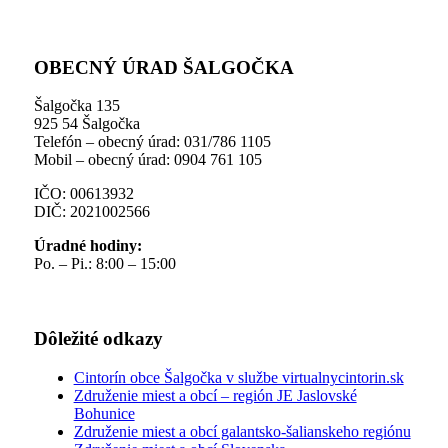
OBECNÝ ÚRAD ŠALGOČKA
Šalgočka 135
925 54 Šalgočka
Telefón – obecný úrad: 031/786 1105
Mobil – obecný úrad: 0904 761 105
IČO: 00613932
DIČ: 2021002566
Úradné hodiny:
Po. – Pi.: 8:00 – 15:00
Dôležité odkazy
Cintorín obce Šalgočka v službe virtualnycintorin.sk
Združenie miest a obcí – región JE Jaslovské
Bohunice
Združenie miest a obcí galantsko-šalianskeho regiónu