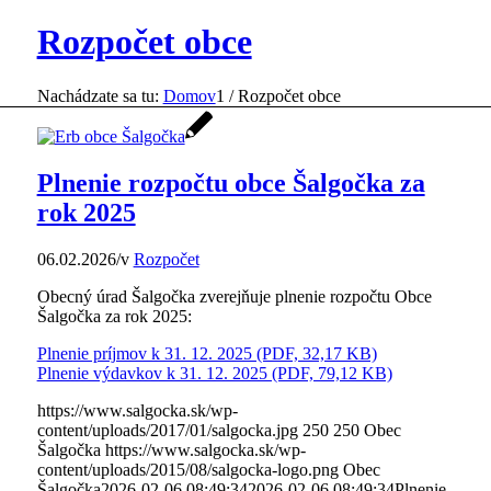
Rozpočet obce
Nachádzate sa tu:
Domov
1
/
Rozpočet obce
Plnenie rozpočtu obce Šalgočka za
rok 2025
06.02.2026
/
v
Rozpočet
Obecný úrad Šalgočka zverejňuje plnenie rozpočtu Obce
Šalgočka za rok 2025:
Plnenie príjmov k 31. 12. 2025 (PDF, 32,17 KB)
Plnenie výdavkov k 31. 12. 2025 (PDF, 79,12 KB)
https://www.salgocka.sk/wp-
content/uploads/2017/01/salgocka.jpg
250
250
Obec
Šalgočka
https://www.salgocka.sk/wp-
content/uploads/2015/08/salgocka-logo.png
Obec
Šalgočka
2026-02-06 08:49:34
2026-02-06 08:49:34
Plnenie