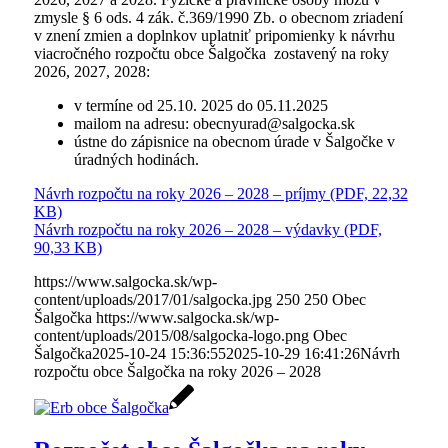
zmysle § 6 ods. 4 zák. č.369/1990 Zb. o obecnom zriadení
v znení zmien a doplnkov uplatniť pripomienky k návrhu
viacročného rozpočtu obce Šalgočka zostavený na roky
2026, 2027, 2028:
v termíne od 25.10. 2025 do 05.11.2025
mailom na adresu: obecnyurad@salgocka.sk
ústne do zápisnice na obecnom úrade v Šalgočke v
úradných hodinách.
Návrh rozpočtu na roky 2026 – 2028 – príjmy (PDF, 22,32
KB)
Návrh rozpočtu na roky 2026 – 2028 – výdavky (PDF,
90,33 KB)
https://www.salgocka.sk/wp-
content/uploads/2017/01/salgocka.jpg
250
250
Obec
Šalgočka
https://www.salgocka.sk/wp-
content/uploads/2015/08/salgocka-logo.png
Obec
Šalgočka
2025-10-24 15:36:55
2025-10-29 16:41:26
Návrh
rozpočtu obce Šalgočka na roky 2026 – 2028