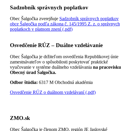
Sadzobník správnych poplatkov
Obec Šalgočka zverejňuje
Sadzobník správnych poplatkov
obce Šalgočka podľa zákona č. 145/1995 Z. z. o správnych
poplatkoch v platnom znení (.pdf)
Osvedčenie RÚZ – Duálne vzdelávanie
Obec Šalgočka je držiteľom osvedčenia Republikovej únie
zamestnávateľov o spôsobilosti poskytovať praktické
vyučovanie v systéme duálneho vzdelávania
na pracovisku
Obecný úrad Šalgočka.
Odbor štúdia:
6317 M Obchodná akadémia
Osvedčenie RÚZ o duálnom vzdelávaní (.pdf)
ZMO.sk
Obec Šalgočka je členom ZMO, región JE Jaslovské