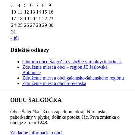
3
4
5
6
7
8
9
10
11
12
13
14
15
16
17
18
19
20
21
22
23
24
25
26
27
28
29
30
31
« júl
Dôležité odkazy
Cintorín obce Šalgočka v službe virtualnycintorin.sk
Združenie miest a obcí – región JE Jaslovské
Bohunice
Združenie miest a obcí galantsko-šalianskeho regiónu
Združenie miest a obcí Slovenska
OBEC ŠALGOČKA
Obec Šalgočka leží na západnom okraji Nitrianskej
pahorkatiny v plytkej dolinke potoku Jác. Prvá zmienka o
obci je z roku 1248.
Základné informácie o obci