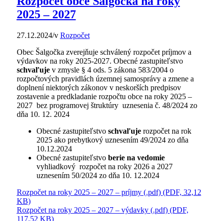
Rozpočet obce Šalgočka na roky
2025 – 2027
27.12.2024
/
v
Rozpočet
Obec Šalgočka zverejňuje schválený rozpočet príjmov a
výdavkov na roky 2025-2027. Obecné zastupiteľstvo
schvaľuje
v zmysle § 4 ods. 5 zákona 583/2004 o
rozpočtových pravidlách územnej samosprávy a zmene a
doplnení niektorých zákonov v neskorších predpisov
zostavenie a predkladanie rozpočtu obce na roky 2025 –
2027 bez programovej štruktúry uznesenia č. 48/2024 zo
dňa 10. 12. 2024
Obecné zastupiteľstvo
schvaľuje
rozpočet na rok
2025 ako prebytkový uznesením 49/2024 zo dňa
10.12.2024
Obecné zastupiteľstvo
berie na vedomie
vyhliadkový rozpočet na roky 2026 a 2027
uznesením 50/2024 zo dňa 10. 12.2024
Rozpočet na roky 2025 – 2027 – príjmy (.pdf) (PDF, 32,12
KB)
Rozpočet na roky 2025 – 2027 – výdavky (.pdf) (PDF,
117,52 KB)