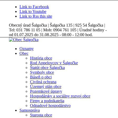
Link to Facebook
Link to Youtube
Link to Rss this site
Obecný úrad Šalgočka | Šalgočka 135 | 925 54 Šalgočka |
Tel: 031 786 11 05 | Mob: 0904 761 105 | Úradné hodiny -
od 01.07.2025 do 31.08.2025 - 08:00 - 12:00 hod.
Oznamy
Obec
História obce
Rod Appelovcov v Šalgočke
Štatút obce Šalgočka
Symboly obce
Báseň o obci
Civilná ochrana
Územný plán obce
Pozemkové úpravy
Hospodársky a sociálny rozvoj obce
Firmy a podnikatelia
Odpadové hospodárstvo
Samospráva
Starosta obce