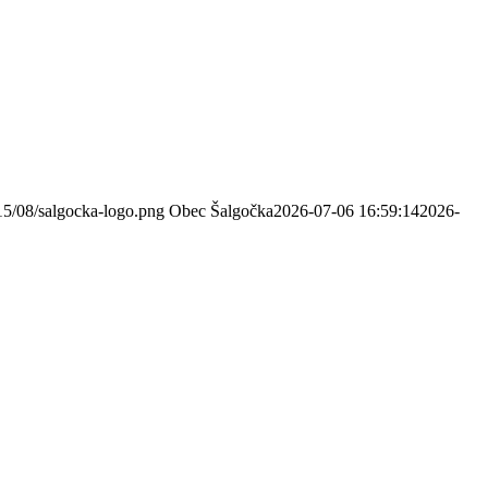
15/08/salgocka-logo.png
Obec Šalgočka
2026-07-06 16:59:14
2026-