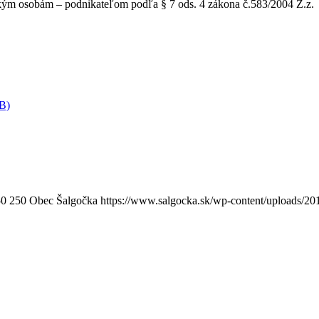
kým osobám – podnikateľom podľa § 7 ods. 4 zákona č.583/2004 Z.z.
KB)
50
250
Obec Šalgočka
https://www.salgocka.sk/wp-content/uploads/20