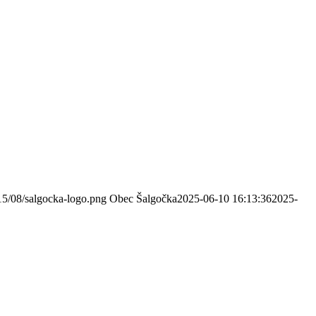
15/08/salgocka-logo.png
Obec Šalgočka
2025-06-10 16:13:36
2025-