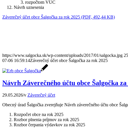
rozpočtom VÚC
Návrh uznesenia
Záverečný účet obce Šalgočka za rok 2025 (PDF, 492,44 KB)
https://www.salgocka.sk/wp-content/uploads/2017/01/salgocka.jpg
2
07-06 16:59:14
Záverečný účet obce Šalgočka za rok 2025
Návrh Záverečného účtu obce Šalgočka za
29.05.2026
/
v
Záverečný účet
Obecný úrad Šalgočka zverejňuje Návrh záverečného účtu obce Šalg
Rozpočet obce na rok 2025
Rozbor plnenia príjmov za rok 2025
Rozbor čerpania výdavkov za rok 2025