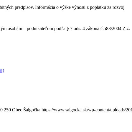
itných predpisov. Informácia o výške výnosu z poplatku za rozvoj
kým osobám – podnikateľom podľa § 7 ods. 4 zákona č.583/2004 Z.z.
KB)
50
250
Obec Šalgočka
https://www.salgocka.sk/wp-content/uploads/20