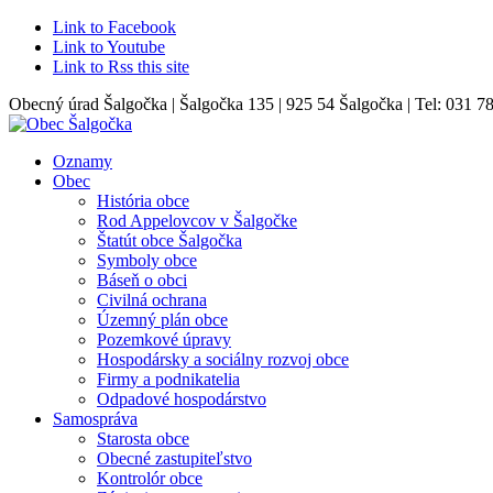
Link to Facebook
Link to Youtube
Link to Rss this site
Obecný úrad Šalgočka | Šalgočka 135 | 925 54 Šalgočka | Tel: 031 7
Oznamy
Obec
História obce
Rod Appelovcov v Šalgočke
Štatút obce Šalgočka
Symboly obce
Báseň o obci
Civilná ochrana
Územný plán obce
Pozemkové úpravy
Hospodársky a sociálny rozvoj obce
Firmy a podnikatelia
Odpadové hospodárstvo
Samospráva
Starosta obce
Obecné zastupiteľstvo
Kontrolór obce