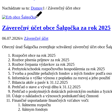
Nachádzate sa tu:
Domov
1
/
Záverečný účet obce
Záverečný účet obce Šalgočka za rok 2025
06.07.2026
/
v
Záverečný účet
Obecný úrad Šalgočka zverejňuje schválený záverečný účet obce Šal
Rozpočet obce na rok 2025
Rozbor plnenia príjmov za rok 2025
Rozbor čerpania výdavkov za rok 2025
Prebytok/schodok rozpočtového hospodárenia za rok 2025
Tvorba a použitie peňažných fondov a iných fondov podľa osob
Informácia o výške výnosu z poplatku za rozvoj a jeho použití
Bilancia aktív a pasív k 31.12.2025
Prehľad o stave a vývoji dlhu k 31.12.2025
Prehľad o poskytnutých dotáciách právnickým osobám a fyzic
Údaje o nákladoch a výnosoch podnikateľskej činnosti
Finančné usporiadanie finančných vzťahov voči:
štátnemu rozpočtu
štátnym fondom