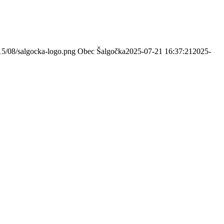
15/08/salgocka-logo.png
Obec Šalgočka
2025-07-21 16:37:21
2025-