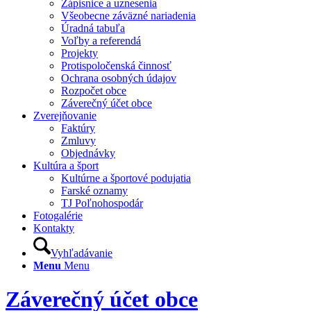
Zápisnice a uznesenia
Všeobecne záväzné nariadenia
Úradná tabuľa
Voľby a referendá
Projekty
Protispoločenská činnosť
Ochrana osobných údajov
Rozpočet obce
Záverečný účet obce
Zverejňovanie
Faktúry
Zmluvy
Objednávky
Kultúra a šport
Kultúrne a športové podujatia
Farské oznamy
TJ Poľnohospodár
Fotogalérie
Kontakty
Vyhľadávanie
Menu
Menu
Záverečný účet obce