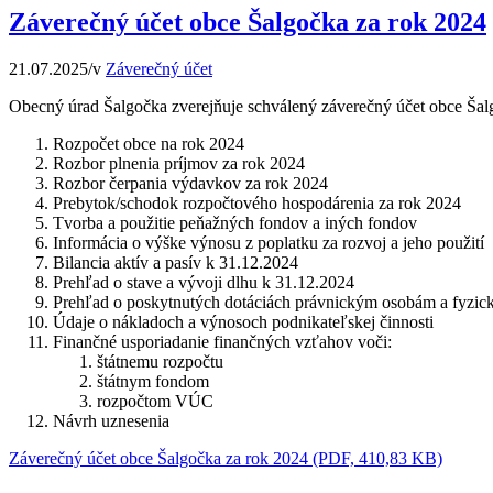
Záverečný účet obce Šalgočka za rok 2024
21.07.2025
/
v
Záverečný účet
Obecný úrad Šalgočka zverejňuje schválený záverečný účet obce Šal
Rozpočet obce na rok 2024
Rozbor plnenia príjmov za rok 2024
Rozbor čerpania výdavkov za rok 2024
Prebytok/schodok rozpočtového hospodárenia za rok 2024
Tvorba a použitie peňažných fondov a iných fondov
Informácia o výške výnosu z poplatku za rozvoj a jeho použití
Bilancia aktív a pasív k 31.12.2024
Prehľad o stave a vývoji dlhu k 31.12.2024
Prehľad o poskytnutých dotáciách právnickým osobám a fyzic
Údaje o nákladoch a výnosoch podnikateľskej činnosti
Finančné usporiadanie finančných vzťahov voči:
štátnemu rozpočtu
štátnym fondom
rozpočtom VÚC
Návrh uznesenia
Záverečný účet obce Šalgočka za rok 2024 (PDF, 410,83 KB)