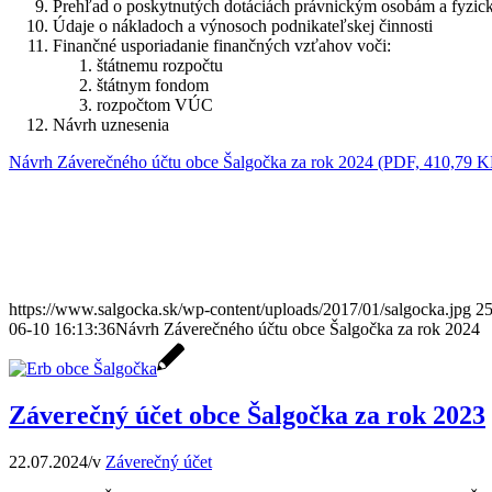
Prehľad o poskytnutých dotáciách právnickým osobám a fyzic
Údaje o nákladoch a výnosoch podnikateľskej činnosti
Finančné usporiadanie finančných vzťahov voči:
štátnemu rozpočtu
štátnym fondom
rozpočtom VÚC
Návrh uznesenia
Návrh Záverečného účtu obce Šalgočka za rok 2024 (PDF, 410,79 
https://www.salgocka.sk/wp-content/uploads/2017/01/salgocka.jpg
2
06-10 16:13:36
Návrh Záverečného účtu obce Šalgočka za rok 2024
Záverečný účet obce Šalgočka za rok 2023
22.07.2024
/
v
Záverečný účet