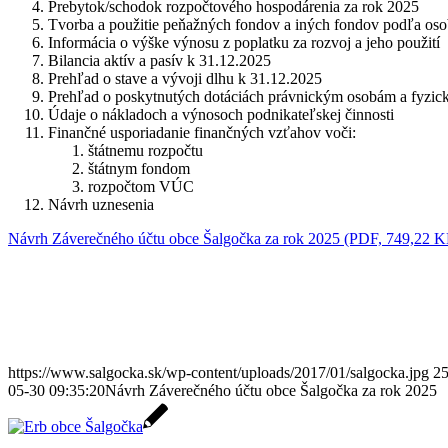
Prebytok/schodok rozpočtového hospodárenia za rok 2025
Tvorba a použitie peňažných fondov a iných fondov podľa osob
Informácia o výške výnosu z poplatku za rozvoj a jeho použití
Bilancia aktív a pasív k 31.12.2025
Prehľad o stave a vývoji dlhu k 31.12.2025
Prehľad o poskytnutých dotáciách právnickým osobám a fyzic
Údaje o nákladoch a výnosoch podnikateľskej činnosti
Finančné usporiadanie finančných vzťahov voči:
štátnemu rozpočtu
štátnym fondom
rozpočtom VÚC
Návrh uznesenia
Návrh Záverečného účtu obce Šalgočka za rok 2025 (PDF, 749,22 
https://www.salgocka.sk/wp-content/uploads/2017/01/salgocka.jpg
2
05-30 09:35:20
Návrh Záverečného účtu obce Šalgočka za rok 2025