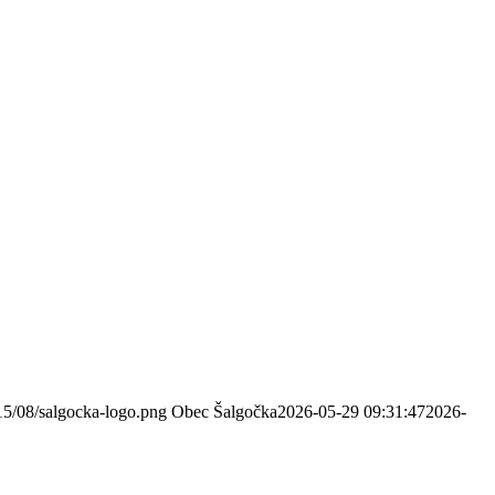
15/08/salgocka-logo.png
Obec Šalgočka
2026-05-29 09:31:47
2026-