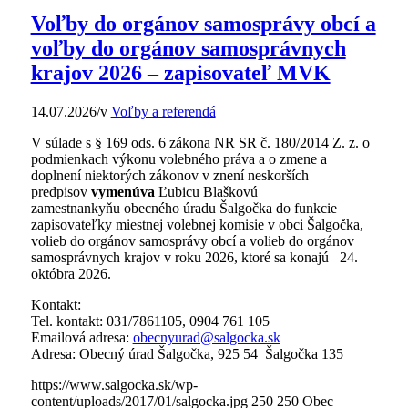
Voľby do orgánov samosprávy obcí a
voľby do orgánov samosprávnych
krajov 2026 – zapisovateľ MVK
14.07.2026
/
v
Voľby a referendá
V súlade s § 169 ods. 6 zákona NR SR č. 180/2014 Z. z. o
podmienkach výkonu volebného práva a o zmene a
doplnení niektorých zákonov v znení neskorších
predpisov
vymenúva
Ľubicu Blaškovú
zamestnankyňu obecného úradu Šalgočka do funkcie
zapisovateľky miestnej volebnej komisie v obci Šalgočka,
volieb do orgánov samosprávy obcí a volieb do orgánov
samosprávnych krajov v roku 2026, ktoré sa konajú 24.
októbra 2026.
Kontakt:
Tel. kontakt: 031/7861105, 0904 761 105
Emailová adresa:
obecnyurad@salgocka.sk
Adresa: Obecný úrad Šalgočka, 925 54 Šalgočka 135
https://www.salgocka.sk/wp-
content/uploads/2017/01/salgocka.jpg
250
250
Obec