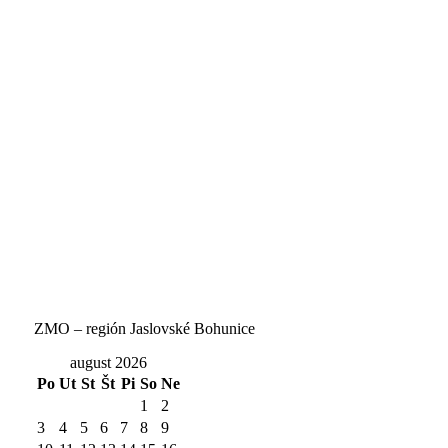
ZMO – región Jaslovské Bohunice
august 2026
Po
Ut
St
Št
Pi
So
Ne
1
2
3
4
5
6
7
8
9