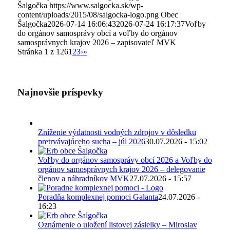
Šalgočka
https://www.salgocka.sk/wp-
content/uploads/2015/08/salgocka-logo.png
Obec
Šalgočka
2026-07-14 16:06:43
2026-07-24 16:17:37
Voľby
do orgánov samosprávy obcí a voľby do orgánov
samosprávnych krajov 2026 – zapisovateľ MVK
Stránka 1 z 126
1
2
3
›
»
Najnovšie príspevky
Zníženie výdatnosti vodných zdrojov v dôsledku
pretrvávajúceho sucha – júl 2026
30.07.2026 - 15:02
Voľby do orgánov samosprávy obcí 2026 a Voľby do
orgánov samosprávnych krajov 2026 – delegovanie
členov a náhradníkov MVK
27.07.2026 - 15:57
Poradňa komplexnej pomoci Galanta
24.07.2026 -
16:23
Oznámenie o uložení listovej zásielky – Miroslav