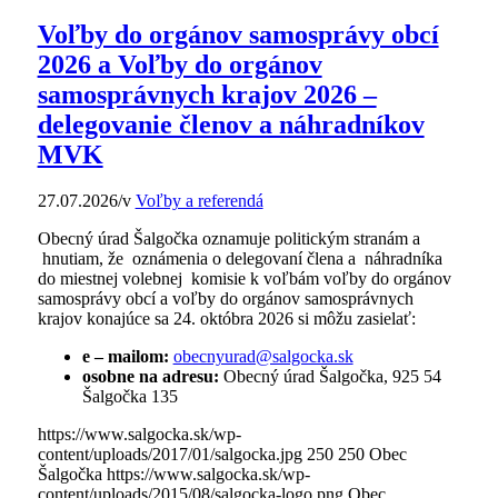
Voľby do orgánov samosprávy obcí
2026 a Voľby do orgánov
samosprávnych krajov 2026 –
delegovanie členov a náhradníkov
MVK
27.07.2026
/
v
Voľby a referendá
Obecný úrad Šalgočka oznamuje politickým stranám a
hnutiam, že oznámenia o delegovaní člena a náhradníka
do miestnej volebnej komisie k voľbám voľby do orgánov
samosprávy obcí a voľby do orgánov samosprávnych
krajov konajúce sa 24. októbra 2026 si môžu zasielať:
e – mailom:
obecnyurad@salgocka.sk
osobne na adresu:
Obecný úrad Šalgočka, 925 54
Šalgočka 135
https://www.salgocka.sk/wp-
content/uploads/2017/01/salgocka.jpg
250
250
Obec
Šalgočka
https://www.salgocka.sk/wp-
content/uploads/2015/08/salgocka-logo.png
Obec