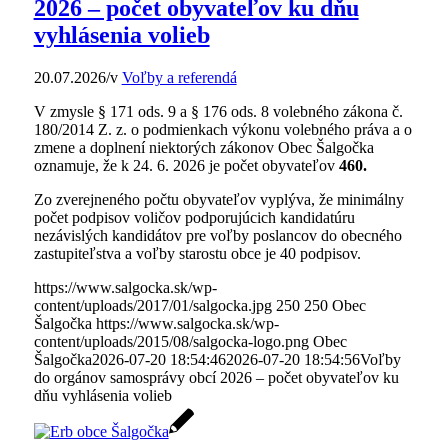
2026 – počet obyvateľov ku dňu
vyhlásenia volieb
20.07.2026
/
v
Voľby a referendá
V zmysle § 171 ods. 9 a § 176 ods. 8 volebného zákona č.
180/2014 Z. z. o podmienkach výkonu volebného práva a o
zmene a doplnení niektorých zákonov Obec Šalgočka
oznamuje, že k 24. 6. 2026 je počet obyvateľov
460.
Zo zverejneného počtu obyvateľov vyplýva, že minimálny
počet podpisov voličov podporujúcich kandidatúru
nezávislých kandidátov pre voľby poslancov do obecného
zastupiteľstva a voľby starostu obce je 40 podpisov.
https://www.salgocka.sk/wp-
content/uploads/2017/01/salgocka.jpg
250
250
Obec
Šalgočka
https://www.salgocka.sk/wp-
content/uploads/2015/08/salgocka-logo.png
Obec
Šalgočka
2026-07-20 18:54:46
2026-07-20 18:54:56
Voľby
do orgánov samosprávy obcí 2026 – počet obyvateľov ku
dňu vyhlásenia volieb