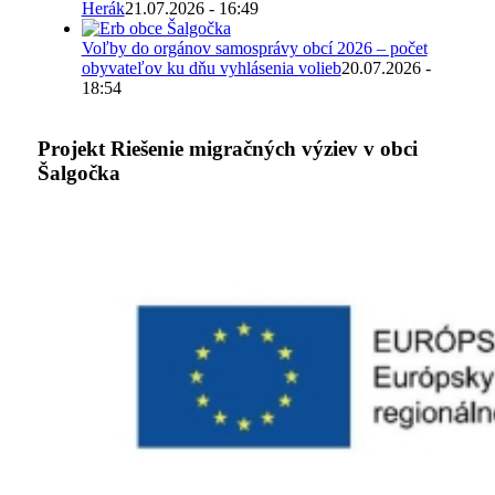
Herák
21.07.2026 - 16:49
Voľby do orgánov samosprávy obcí 2026 – počet
obyvateľov ku dňu vyhlásenia volieb
20.07.2026 -
18:54
Projekt Riešenie migračných výziev v obci
Šalgočka