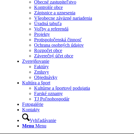
Obecné zastupiteľstvo
Kontrolór obce
Zápisnice a uznesenia
Všeobecne záväzné nariadenia
Úradná tabuľa
Voľby a referendá
Projekty
Protispoločenská činnosť
Ochrana osobných údajov
Rozpočet obce
Záverečný účet obce
Zverejňovanie
Faktúry
Zmluvy
Objednávky
Kultúra a šport
Kultúrne a športové podujatia
Farské oznamy
TJ Poľnohospodár
Fotogalérie
Kontakty
Vyhľadávanie
Menu
Menu