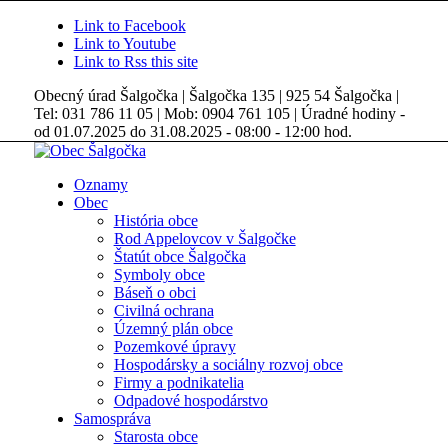
Link to Facebook
Link to Youtube
Link to Rss this site
Obecný úrad Šalgočka | Šalgočka 135 | 925 54 Šalgočka |
Tel: 031 786 11 05 | Mob: 0904 761 105 | Úradné hodiny -
od 01.07.2025 do 31.08.2025 - 08:00 - 12:00 hod.
Oznamy
Obec
História obce
Rod Appelovcov v Šalgočke
Štatút obce Šalgočka
Symboly obce
Báseň o obci
Civilná ochrana
Územný plán obce
Pozemkové úpravy
Hospodársky a sociálny rozvoj obce
Firmy a podnikatelia
Odpadové hospodárstvo
Samospráva
Starosta obce