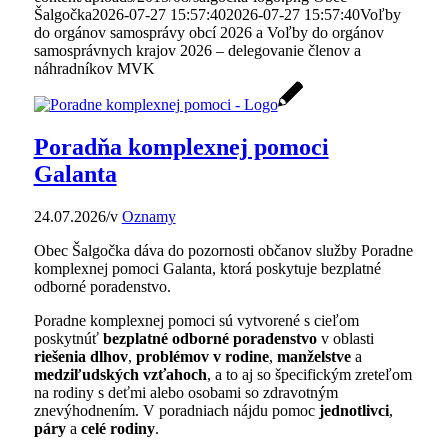
Šalgočka
2026-07-27 15:57:40
2026-07-27 15:57:40
Voľby
do orgánov samosprávy obcí 2026 a Voľby do orgánov
samosprávnych krajov 2026 – delegovanie členov a
náhradníkov MVK
Poradňa komplexnej pomoci
Galanta
24.07.2026
/
v
Oznamy
Obec Šalgočka dáva do pozornosti občanov služby Poradne
komplexnej pomoci Galanta, ktorá poskytuje bezplatné
odborné poradenstvo.
Poradne komplexnej pomoci sú vytvorené s cieľom
poskytnúť
bezplatné odborné poradenstvo
v oblasti
riešenia dlhov
,
problémov v rodine
,
manželstve
a
medziľudských vzťahoch
, a to aj so špecifickým zreteľom
na rodiny s deťmi alebo osobami so zdravotným
znevýhodnením. V poradniach nájdu pomoc
jednotlivci
,
páry
a
celé rodiny
.