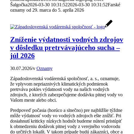
Šalgočka
2026-03-30 10:31:52
2026-03-30 10:31:52
Farské
oznamy od 29. marca do 5. apríla 2026
Zníženie výdatnosti vodných zdrojov
v dôsledku pretrvávajúceho sucha –
júl 2026
30.07.2026
/
v
Oznamy
Západoslovenská vodárenská spoločnosť, a. s., oznamuje,
že vplyvom nepriaznivých klimatických podmienok
pretrváva pokles výdatnosti vody na našich vodných
zdrojoch, z ktorých zabezpečujeme dodávku pitnej vody vo
Vašom meste alebo obci.
Predpoveď počasia (horúco a slnečno) pre najbližšie týždne
môže výdatnosť vody vo vodných zdrojoch ešte znížiť. Pri
dosiahnutí kriticky nízkych hodnôt budeme nútení pristúpiť
k obmedzeniu dodávok pitnej vody z verejného vodovodu
do určitých lokalít. V takom prípade budú zákazníci, obce a