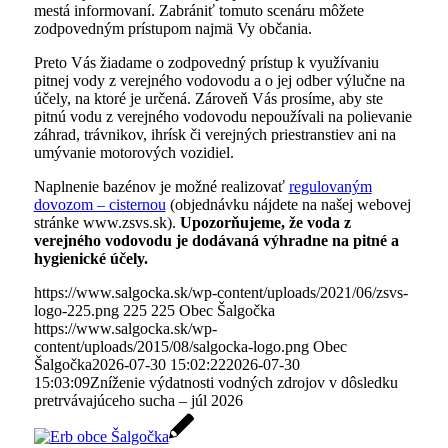
mestá informovaní. Zabrániť tomuto scenáru môžete
zodpovedným prístupom najmä Vy občania.
Preto Vás žiadame o zodpovedný prístup k využívaniu
pitnej vody z verejného vodovodu a o jej odber výlučne na
účely, na ktoré je určená. Zároveň Vás prosíme, aby ste
pitnú vodu z verejného vodovodu nepoužívali na polievanie
záhrad, trávnikov, ihrísk či verejných priestranstiev ani na
umývanie motorových vozidiel.
Naplnenie bazénov je možné realizovať
regulovaným
dovozom – cisternou
(objednávku nájdete na našej webovej
stránke www.zsvs.sk).
Upozorňujeme, že voda z
verejného vodovodu je dodávaná výhradne na pitné a
hygienické účely.
https://www.salgocka.sk/wp-content/uploads/2021/06/zsvs-
logo-225.png
225
225
Obec Šalgočka
https://www.salgocka.sk/wp-
content/uploads/2015/08/salgocka-logo.png
Obec
Šalgočka
2026-07-30 15:02:22
2026-07-30
15:03:09
Zníženie výdatnosti vodných zdrojov v dôsledku
pretrvávajúceho sucha – júl 2026