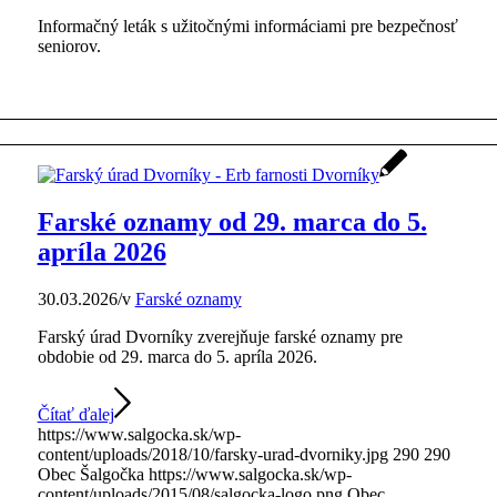
Informačný leták s užitočnými informáciami pre bezpečnosť
seniorov.
Farské oznamy od 29. marca do 5.
apríla 2026
30.03.2026
/
v
Farské oznamy
Farský úrad Dvorníky zverejňuje farské oznamy pre
obdobie od 29. marca do 5. apríla 2026.
Čítať ďalej
https://www.salgocka.sk/wp-
content/uploads/2018/10/farsky-urad-dvorniky.jpg
290
290
Obec Šalgočka
https://www.salgocka.sk/wp-
content/uploads/2015/08/salgocka-logo.png
Obec