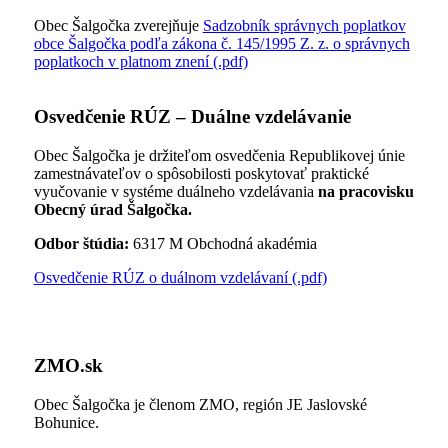
Obec Šalgočka zverejňuje
Sadzobník správnych poplatkov
obce Šalgočka podľa zákona č. 145/1995 Z. z. o správnych
poplatkoch v platnom znení (.pdf)
Osvedčenie RÚZ – Duálne vzdelávanie
Obec Šalgočka je držiteľom osvedčenia Republikovej únie
zamestnávateľov o spôsobilosti poskytovať praktické
vyučovanie v systéme duálneho vzdelávania
na pracovisku
Obecný úrad Šalgočka.
Odbor štúdia:
6317 M Obchodná akadémia
Osvedčenie RÚZ o duálnom vzdelávaní (.pdf)
ZMO.sk
Obec Šalgočka je členom ZMO, región JE Jaslovské
Bohunice.