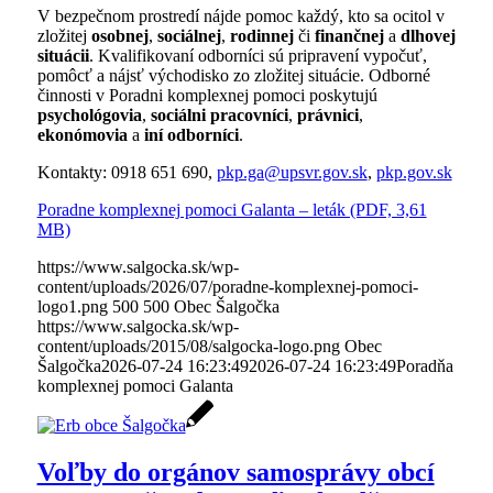
V bezpečnom prostredí nájde pomoc každý, kto sa ocitol v
zložitej
osobnej
,
sociálnej
,
rodinnej
či
finančnej
a
dlhovej
situácii
. Kvalifikovaní odborníci sú pripravení vypočuť,
pomôcť a nájsť východisko zo zložitej situácie. Odborné
činnosti v Poradni komplexnej pomoci poskytujú
psychológovia
,
sociálni pracovníci
,
právnici
,
ekonómovia
a
iní odborníci
.
Kontakty: 0918 651 690,
pkp.ga@upsvr.gov.sk
,
pkp.gov.sk
Poradne komplexnej pomoci Galanta – leták (PDF, 3,61
MB)
https://www.salgocka.sk/wp-
content/uploads/2026/07/poradne-komplexnej-pomoci-
logo1.png
500
500
Obec Šalgočka
https://www.salgocka.sk/wp-
content/uploads/2015/08/salgocka-logo.png
Obec
Šalgočka
2026-07-24 16:23:49
2026-07-24 16:23:49
Poradňa
komplexnej pomoci Galanta
Voľby do orgánov samosprávy obcí