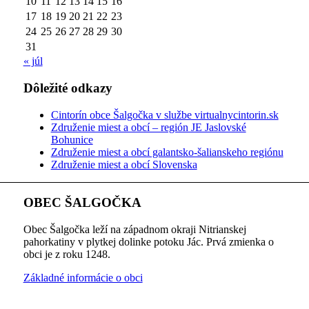
10
11
12
13
14
15
16
17
18
19
20
21
22
23
24
25
26
27
28
29
30
31
« júl
Dôležité odkazy
Cintorín obce Šalgočka v službe virtualnycintorin.sk
Združenie miest a obcí – región JE Jaslovské
Bohunice
Združenie miest a obcí galantsko-šalianskeho regiónu
Združenie miest a obcí Slovenska
OBEC ŠALGOČKA
Obec Šalgočka leží na západnom okraji Nitrianskej
pahorkatiny v plytkej dolinke potoku Jác. Prvá zmienka o
obci je z roku 1248.
Základné informácie o obci