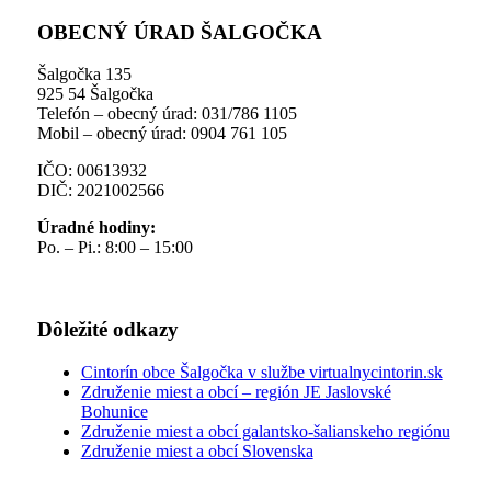
OBECNÝ ÚRAD ŠALGOČKA
Šalgočka 135
925 54 Šalgočka
Telefón – obecný úrad: 031/786 1105
Mobil – obecný úrad: 0904 761 105
IČO: 00613932
DIČ: 2021002566
Úradné hodiny:
Po. – Pi.: 8:00 – 15:00
Dôležité odkazy
Cintorín obce Šalgočka v službe virtualnycintorin.sk
Združenie miest a obcí – región JE Jaslovské
Bohunice
Združenie miest a obcí galantsko-šalianskeho regiónu
Združenie miest a obcí Slovenska