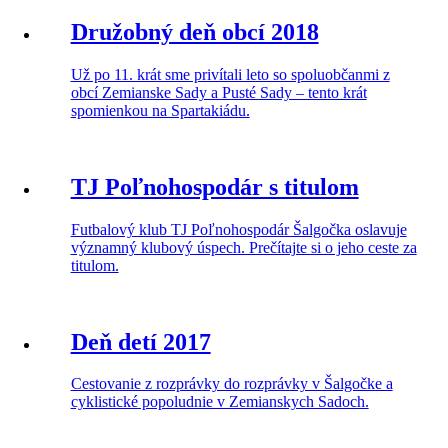
Družobný deň obcí 2018
Už po 11. krát sme privítali leto so spoluobčanmi z
obcí Zemianske Sady a Pusté Sady – tento krát
spomienkou na Spartakiádu.
TJ Poľnohospodár s titulom
Futbalový klub TJ Poľnohospodár Šalgočka oslavuje
významný klubový úspech. Prečítajte si o jeho ceste za
titulom.
Deň detí 2017
Cestovanie z rozprávky do rozprávky v Šalgočke a
cyklistické popoludnie v Zemianskych Sadoch.