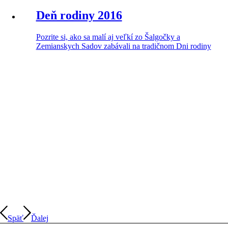
Deň rodiny 2016
Pozrite si, ako sa malí aj veľkí zo Šalgočky a
Zemianskych Sadov zabávali na tradičnom Dni rodiny
Späť
Ďalej