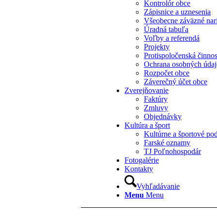
Kontrolór obce
Zápisnice a uznesenia
Všeobecne záväzné nar
Úradná tabuľa
Voľby a referendá
Projekty
Protispoločenská činno
Ochrana osobných úda
Rozpočet obce
Záverečný účet obce
Zverejňovanie
Faktúry
Zmluvy
Objednávky
Kultúra a šport
Kultúrne a športové pod
Farské oznamy
TJ Poľnohospodár
Fotogalérie
Kontakty
Vyhľadávanie
Menu
Menu