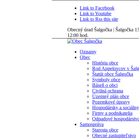
Link to Facebook
Link to Youtube
Link to Rss this site
Obecný úrad Šalgočka | Šalgočka 135
12:00 hod.
Oznamy
Obec
História obce
Rod Appelovcov v Šal
Štatút obce Šalgočka
Symboly obce
Báseň o obci
Civilná ochrana
Územný plán obce
Pozemkové úpravy
Hospodársky a sociálny
Firmy a podnikatelia
Odpadové hospodárstv
Samospráva
Starosta obce
Obecné zastupiteľstvo