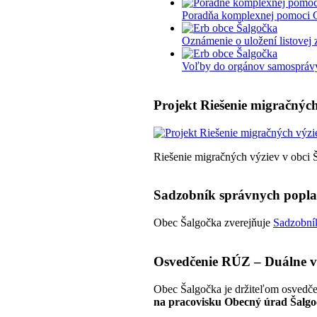
Poradňa komplexnej pomoci 
Oznámenie o uložení listovej 
Voľby do orgánov samosprávy 
Projekt Riešenie migračných
Riešenie migračných výziev v obci 
Sadzobník správnych popl
Obec Šalgočka zverejňuje
Sadzobník
Osvedčenie RÚZ – Duálne v
Obec Šalgočka je držiteľom osvedče
na pracovisku Obecný úrad Šalgo