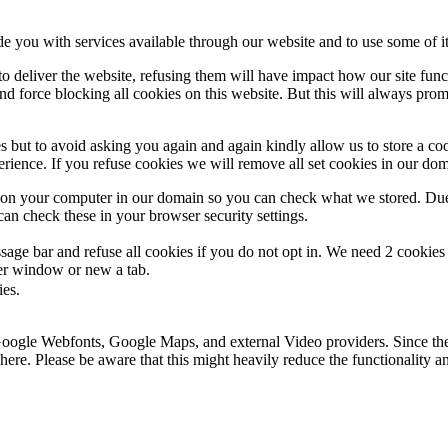
de you with services available through our website and to use some of it
 to deliver the website, refusing them will have impact how our site fun
d force blocking all cookies on this website. But this will always pro
s but to avoid asking you again and again kindly allow us to store a cook
xperience. If you refuse cookies we will remove all set cookies in our do
s on your computer in our domain so you can check what we stored. Due
an check these in your browser security settings.
ge bar and refuse all cookies if you do not opt in. We need 2 cookies t
r window or new a tab.
ies.
 Google Webfonts, Google Maps, and external Video providers. Since the
ere. Please be aware that this might heavily reduce the functionality a
.