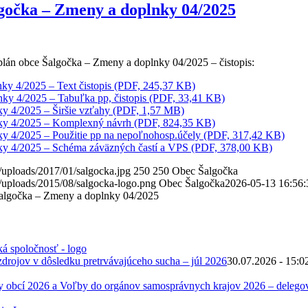
gočka – Zmeny a doplnky 04/2025
lán obce Šalgočka – Zmeny a doplnky 04/2025 – čistopis:
y 4/2025 – Text čistopis (PDF, 245,37 KB)
y 4/2025 – Tabuľka pp, čistopis (PDF, 33,41 KB)
y 4/2025 – Širšie vzťahy (PDF, 1,57 MB)
ky 4/2025 – Komplexný návrh (PDF, 824,35 KB)
y 4/2025 – Použitie pp na nepoľnohosp.účely (PDF, 317,42 KB)
y 4/2025 – Schéma záväzných častí a VPS (PDF, 378,00 KB)
/uploads/2017/01/salgocka.jpg
250
250
Obec Šalgočka
/uploads/2015/08/salgocka-logo.png
Obec Šalgočka
2026-05-13 16:56:
algočka – Zmeny a doplnky 04/2025
zdrojov v dôsledku pretrvávajúceho sucha – júl 2026
30.07.2026 - 15:0
 obcí 2026 a Voľby do orgánov samosprávnych krajov 2026 – deleg