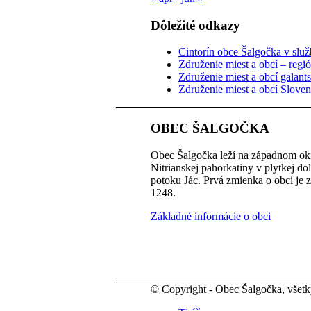
Dôležité odkazy
Cintorín obce Šalgočka v služb
Združenie miest a obcí – regi
Združenie miest a obcí galant
Združenie miest a obcí Slove
OBEC ŠALGOČKA
Obec Šalgočka leží na západnom okr
Nitrianskej pahorkatiny v plytkej do
potoku Jác. Prvá zmienka o obci je 
1248.
Základné informácie o obci
© Copyright - Obec Šalgočka, všet