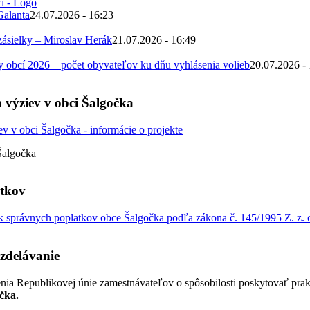
Galanta
24.07.2026 - 16:23
zásielky – Miroslav Herák
21.07.2026 - 16:49
obcí 2026 – počet obyvateľov ku dňu vyhlásenia volieb
20.07.2026 -
 výziev v obci Šalgočka
Šalgočka
atkov
 správnych poplatkov obce Šalgočka podľa zákona č. 145/1995 Z. z. o
zdelávanie
nia Republikovej únie zamestnávateľov o spôsobilosti poskytovať pra
čka.