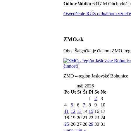
Odbor štúdia:
6317 M Obchodná a
Osvedčenie RÚZ o duálnom vzdeláva
ZMO.sk
Obec Šalgočka je členom ZMO, regi
ZMO – región Jaslovské Bohunice
máj 2026
Po
Ut
St
Št
Pi
So
Ne
1
2
3
4
5
6
7
8
9
10
11
12
13
14
15
16
17
18
19
20
21
22
23
24
25
26
27
28
29
30
31
« apr
jún »