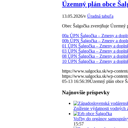
Územný plán obce Šal
13.05.2026
/
v
Úradná tabuľa
Obec Šalgočka zverejňuje Územný p
00a ÚPN Šalgočka – Zmeny a doplnk
00b ÚPN Šalgočka – Zmeny a doplnk
01 ÚPN Šalgočka – Zmeny a doplnk
03 ÚPN Šalgočka – Zmeny a dopln
08 ÚPN Šalgočka – Zmeny a doplnk
10 ÚPN Šalgočka – Zmeny a doplnk
https://www.salgocka.sk/wp-content
https://www.salgocka.sk/wp-content
05-13 16:56:39
Územný plán obce Š
Najnovšie príspevky
Zníženie výdatnosti vodných 
Voľby do orgánov samosprávy
15:57