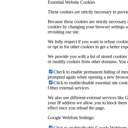
Essential Website Cookies
These cookies are strictly necessary to provi
Because these cookies are strictly necessary
cookies by changing your browser settings an
revisiting our site.
We fully respect if you want to refuse cookie
or opt in for other cookies to get a better e
We provide you with a list of stored cookie
or modify cookies from other domains. You c
Check to enable permanent hiding of messa
prompted again when opening a new browse
Click to enable/disable essential site cook
Other external services
We also use different external services like
your IP address we allow you to block them h
effect once you reload the page.
Google Webfont Settings:
Click to enable/disable Google Webfonts