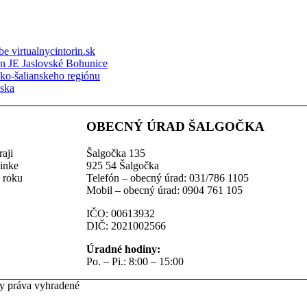
e virtualnycintorin.sk
ón JE Jaslovské Bohunice
sko-šalianskeho regiónu
nska
OBECNÝ ÚRAD ŠALGOČKA
aji
Šalgočka 135
linke
925 54 Šalgočka
z roku
Telefón – obecný úrad: 031/786 1105
Mobil – obecný úrad: 0904 761 105
IČO: 00613932
DIČ: 2021002566
Úradné hodiny:
Po. – Pi.: 8:00 – 15:00
ky práva vyhradené