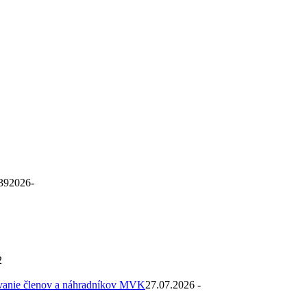
39
2026-
2
ovanie členov a náhradníkov MVK
27.07.2026 -