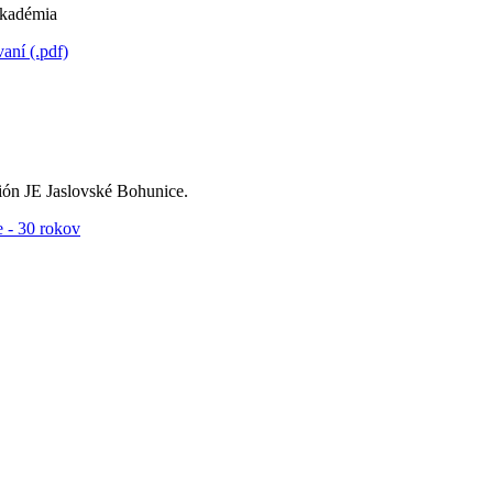
kadémia
ní (.pdf)
ón JE Jaslovské Bohunice.