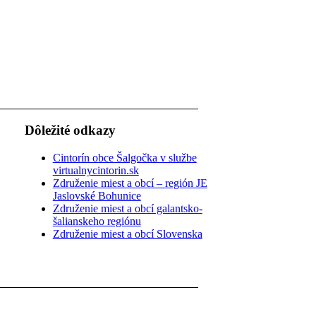
Dôležité odkazy
Cintorín obce Šalgočka v službe
virtualnycintorin.sk
Združenie miest a obcí – región JE
Jaslovské Bohunice
Združenie miest a obcí galantsko-
šalianskeho regiónu
Združenie miest a obcí Slovenska