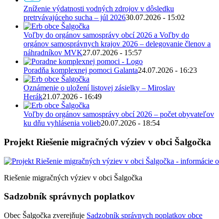
Zníženie výdatnosti vodných zdrojov v dôsledku
pretrvávajúceho sucha – júl 2026
30.07.2026 - 15:02
Voľby do orgánov samosprávy obcí 2026 a Voľby do
orgánov samosprávnych krajov 2026 – delegovanie členov a
náhradníkov MVK
27.07.2026 - 15:57
Poradňa komplexnej pomoci Galanta
24.07.2026 - 16:23
Oznámenie o uložení listovej zásielky – Miroslav
Herák
21.07.2026 - 16:49
Voľby do orgánov samosprávy obcí 2026 – počet obyvateľov
ku dňu vyhlásenia volieb
20.07.2026 - 18:54
Projekt Riešenie migračných výziev v obci Šalgočka
Riešenie migračných výziev v obci Šalgočka
Sadzobník správnych poplatkov
Obec Šalgočka zverejňuje
Sadzobník správnych poplatkov obce