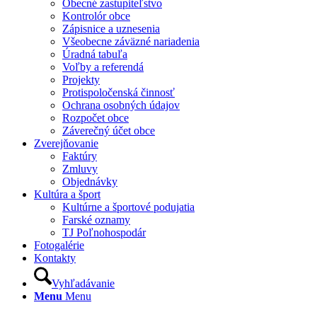
Obecné zastupiteľstvo
Kontrolór obce
Zápisnice a uznesenia
Všeobecne záväzné nariadenia
Úradná tabuľa
Voľby a referendá
Projekty
Protispoločenská činnosť
Ochrana osobných údajov
Rozpočet obce
Záverečný účet obce
Zverejňovanie
Faktúry
Zmluvy
Objednávky
Kultúra a šport
Kultúrne a športové podujatia
Farské oznamy
TJ Poľnohospodár
Fotogalérie
Kontakty
Vyhľadávanie
Menu
Menu