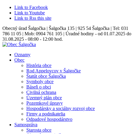
Link to Facebook
Link to Youtube
Link to Rss this site
Obecný úrad Šalgočka | Šalgočka 135 | 925 54 Šalgočka | Tel: 031
786 11 05 | Mob: 0904 761 105 | Úradné hodiny - od 01.07.2025 do
31.08.2025 - 08:00 - 12:00 hod.
Oznamy
Obec
História obce
Rod Appelovcov v Šalgočke
Štatút obce Šalgočka
Symboly obce
Báseň o obci
Civilná ochrana
Územný plán obce
Pozemkové úpravy
Hospodársky a sociálny rozvoj obce
Firmy a podnikatelia
Odpadové hospodárstvo
Samospráva
Starosta obce