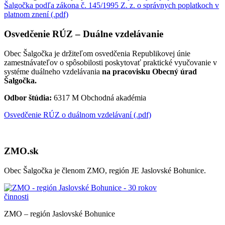
Šalgočka podľa zákona č. 145/1995 Z. z. o správnych poplatkoch v
platnom znení (.pdf)
Osvedčenie RÚZ – Duálne vzdelávanie
Obec Šalgočka je držiteľom osvedčenia Republikovej únie
zamestnávateľov o spôsobilosti poskytovať praktické vyučovanie v
systéme duálneho vzdelávania
na pracovisku Obecný úrad
Šalgočka.
Odbor štúdia:
6317 M Obchodná akadémia
Osvedčenie RÚZ o duálnom vzdelávaní (.pdf)
ZMO.sk
Obec Šalgočka je členom ZMO, región JE Jaslovské Bohunice.
ZMO – región Jaslovské Bohunice