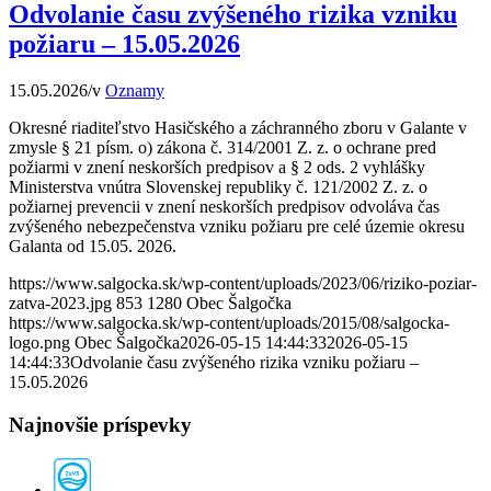
Odvolanie času zvýšeného rizika vzniku
požiaru – 15.05.2026
15.05.2026
/
v
Oznamy
Okresné riaditeľstvo Hasičského a záchranného zboru v Galante v
zmysle § 21 písm. o) zákona č. 314/2001 Z. z. o ochrane pred
požiarmi v znení neskorších predpisov a § 2 ods. 2 vyhlášky
Ministerstva vnútra Slovenskej republiky č. 121/2002 Z. z. o
požiarnej prevencii v znení neskorších predpisov odvoláva čas
zvýšeného nebezpečenstva vzniku požiaru pre celé územie okresu
Galanta od 15.05. 2026.
https://www.salgocka.sk/wp-content/uploads/2023/06/riziko-poziar-
zatva-2023.jpg
853
1280
Obec Šalgočka
https://www.salgocka.sk/wp-content/uploads/2015/08/salgocka-
logo.png
Obec Šalgočka
2026-05-15 14:44:33
2026-05-15
14:44:33
Odvolanie času zvýšeného rizika vzniku požiaru –
15.05.2026
Najnovšie príspevky