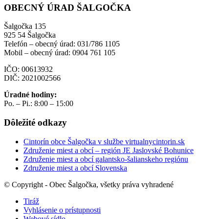
OBECNÝ ÚRAD ŠALGOČKA
Šalgočka 135
925 54 Šalgočka
Telefón – obecný úrad: 031/786 1105
Mobil – obecný úrad: 0904 761 105
IČO: 00613932
DIČ: 2021002566
Úradné hodiny:
Po. – Pi.: 8:00 – 15:00
Dôležité odkazy
Cintorín obce Šalgočka v službe virtualnycintorin.sk
Združenie miest a obcí – región JE Jaslovské Bohunice
Združenie miest a obcí galantsko-šalianskeho regiónu
Združenie miest a obcí Slovenska
© Copyright - Obec Šalgočka, všetky práva vyhradené
Tiráž
Vyhlásenie o prístupnosti
Webové sídlo