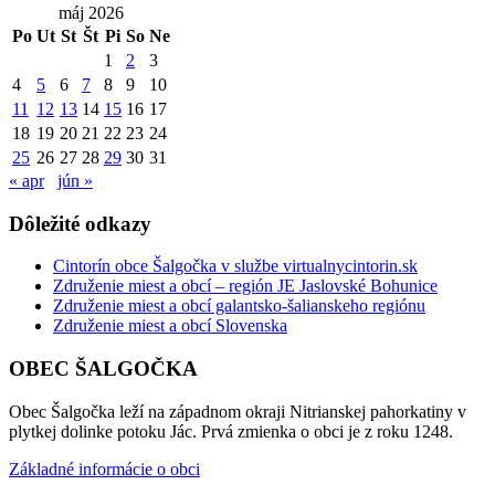
máj 2026
Po
Ut
St
Št
Pi
So
Ne
1
2
3
4
5
6
7
8
9
10
11
12
13
14
15
16
17
18
19
20
21
22
23
24
25
26
27
28
29
30
31
« apr
jún »
Dôležité odkazy
Cintorín obce Šalgočka v službe virtualnycintorin.sk
Združenie miest a obcí – región JE Jaslovské Bohunice
Združenie miest a obcí galantsko-šalianskeho regiónu
Združenie miest a obcí Slovenska
OBEC ŠALGOČKA
Obec Šalgočka leží na západnom okraji Nitrianskej pahorkatiny v
plytkej dolinke potoku Jác. Prvá zmienka o obci je z roku 1248.
Základné informácie o obci