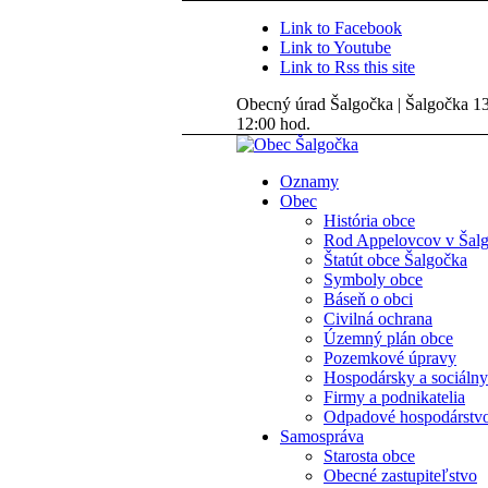
Link to Facebook
Link to Youtube
Link to Rss this site
Obecný úrad Šalgočka | Šalgočka 135
12:00 hod.
Oznamy
Obec
História obce
Rod Appelovcov v Šal
Štatút obce Šalgočka
Symboly obce
Báseň o obci
Civilná ochrana
Územný plán obce
Pozemkové úpravy
Hospodársky a sociálny
Firmy a podnikatelia
Odpadové hospodárstv
Samospráva
Starosta obce
Obecné zastupiteľstvo