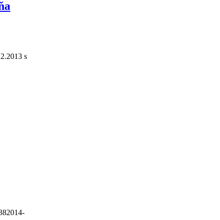
ňa
12.2013 s
38
2014-