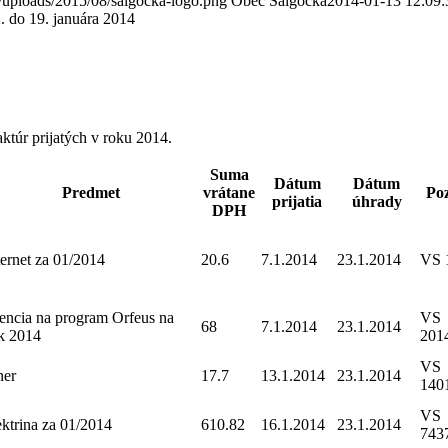
/uploads/2015/08/salgocka-logo.png
Obec Šalgočka
2014-01-13 12:09:
 do 19. januára 2014
ktúr prijatých v roku 2014.
Suma
Dátum
Dátum
Predmet
vrátane
Po
prijatia
úhrady
DPH
ternet za 01/2014
20.6
7.1.2014
23.1.2014
VS 
cencia na program Orfeus na
VS
68
7.1.2014
23.1.2014
k 2014
201
VS
ner
17.7
13.1.2014
23.1.2014
140
VS
ektrina za 01/2014
610.82
16.1.2014
23.1.2014
743