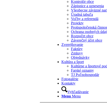
Kontrolór obce
Zápisnice a uznesenia
Všeobecne záväzné nar
Úradná tabuľa
Voľby a referendá
Projekty
Protispoločenská činno
Ochrana osobných úda
Rozpočet obce
Záverečný účet obce
Zverejňovanie
Faktúry
Zmluvy
Objednávky
Kultúra a šport
Kultúrne a športové pod
Farské oznamy
TJ Poľnohospodár
Fotogalérie
Kontakty
Vyhľadávanie
Menu
Menu