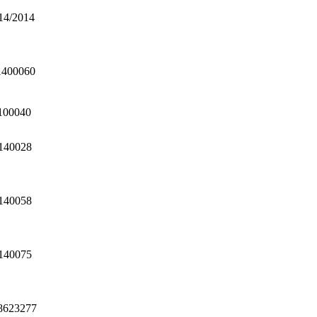
14/2014
1400060
100040
140028
140058
140075
8623277