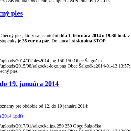
e zo zasadnutia Obecného zastupiteľstva zo dňa 09.12.2013
cný ples
becný ples, ktorý sa uskutoční
dňa 1. februára 2014 o 19:30 hod.
v
stupenky je
35 eur na pár
. Do tanca hrá
skupina STOP.
/uploads/2014/01/ples2014.jpg
150
150
Obec Šalgočka
/uploads/2015/08/salgocka-logo.png
Obec Šalgočka
2014-01-13 13:57:
ecný ples
do 19. januára 2014
 oznamy pre obdobie od 12. do 19 januára 2014:
 2014 (.pdf)
/uploads/2017/01/salgocka.jpg
250
250
Obec Šalgočka