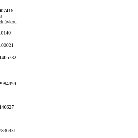
007416
 s
ednávkou
10140
100021
1405732
2984959
140627
7836931