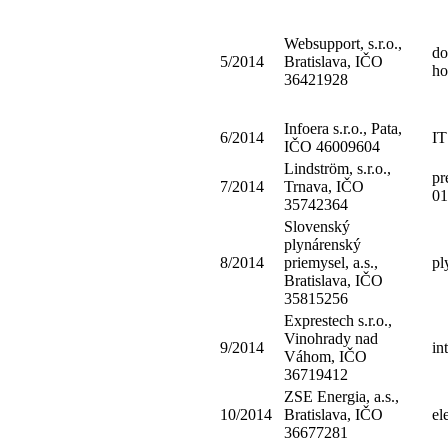
Websupport, s.r.o.,
do
5/2014
Bratislava, IČO
ho
36421928
Infoera s.r.o., Pata,
6/2014
IT
IČO 46009604
Lindström, s.r.o.,
pr
7/2014
Trnava, IČO
01
35742364
Slovenský
plynárenský
8/2014
priemysel, a.s.,
pl
Bratislava, IČO
35815256
Exprestech s.r.o.,
Vinohrady nad
9/2014
in
Váhom, IČO
36719412
ZSE Energia, a.s.,
10/2014
Bratislava, IČO
el
36677281