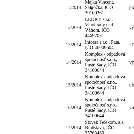
Majka Vincent,
11/2014
Šalgočka, IČO
pr
30109361
LEDKY s.r.o.,
Vinohrady nad
12/2014
vý
Váhom, IČO
44697031
Infoera s.r.o., Pata,
13/2014
IT
IČO 46009604
Komplex - odpadová
spoločnosť s.r.o.,
14/2014
vý
Pusté Sady, IČO
34100644
Komplex - odpadová
spoločnosť s.r.o.,
15/2014
ul
Pusté Sady, IČO
34100644
Komplex - odpadová
spoločnosť s.r.o.,
16/2014
vr
Pusté Sady, IČO
34100644
Slovak Telekom, a.s.,
17/2014
Bratislava, IČO
te
35763469