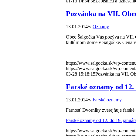
01-13 14:34:38
Zápisnica a uzneseni
Pozvánka na VII. Obe
13.01.2014
/
v
Oznamy
Obec Šalgočka Vás pozýva na VII. O
kultúrnom dome v Šalgočke. Cena v
https://www.salgocka.sk/wp-content
https://www.salgocka.sk/wp-content
03-28 15:18:15
Pozvánka na VII. Ob
Farské oznamy od 12. 
13.01.2014
/
v
Farské oznamy
Farnosť Dvorníky zverejňuje farské
Farské oznamy od 12. do 19. januára
https://www.salgocka.sk/wp-content