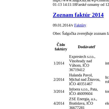
https://www.salgocka.sk/wp-content
01-13 14:11:18
Farské oznamy od 12.
Zoznam faktúr 2014
09.01.2014
/
v
Faktúry
Obec Šalgočka zverejňuje zoznam fa
Číslo
Dodávateľ
faktúry
Exprestech s.r.o.,
Vinohrady nad
1/2014
in
Váhom, IČO
36719412
Halanda Pavol,
li
2/2014
Michal nad Žitavou,
ro
IČO 40351467
Infoera s.r.o., Pata,
3/2014
to
IČO 46009604
ZSE Energia, a.s.,
4/2014
Bratislava, IČO
el
36677281