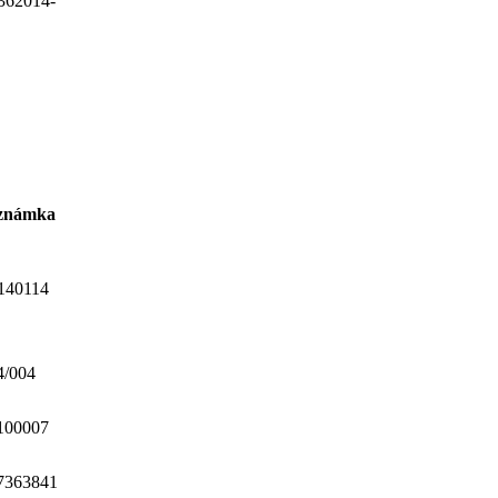
36
2014-
známka
140114
4/004
100007
7363841