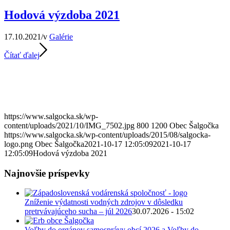
Hodová výzdoba 2021
17.10.2021
/
v
Galérie
Čítať ďalej
https://www.salgocka.sk/wp-
content/uploads/2021/10/IMG_7502.jpg
800
1200
Obec Šalgočka
https://www.salgocka.sk/wp-content/uploads/2015/08/salgocka-
logo.png
Obec Šalgočka
2021-10-17 12:05:09
2021-10-17
12:05:09
Hodová výzdoba 2021
Najnovšie príspevky
Zníženie výdatnosti vodných zdrojov v dôsledku
pretrvávajúceho sucha – júl 2026
30.07.2026 - 15:02
Voľby do orgánov samosprávy obcí 2026 a Voľby do