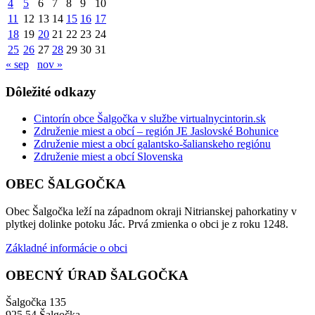
4
5
6
7
8
9
10
11
12
13
14
15
16
17
18
19
20
21
22
23
24
25
26
27
28
29
30
31
« sep
nov »
Dôležité odkazy
Cintorín obce Šalgočka v službe virtualnycintorin.sk
Združenie miest a obcí – región JE Jaslovské Bohunice
Združenie miest a obcí galantsko-šalianskeho regiónu
Združenie miest a obcí Slovenska
OBEC ŠALGOČKA
Obec Šalgočka leží na západnom okraji Nitrianskej pahorkatiny v
plytkej dolinke potoku Jác. Prvá zmienka o obci je z roku 1248.
Základné informácie o obci
OBECNÝ ÚRAD ŠALGOČKA
Šalgočka 135
925 54 Šalgočka