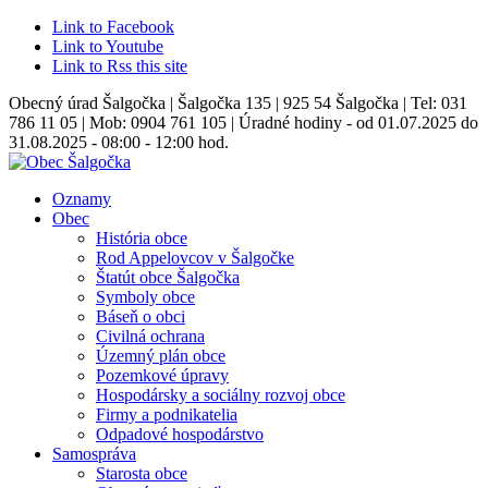
Link to Facebook
Link to Youtube
Link to Rss this site
Obecný úrad Šalgočka | Šalgočka 135 | 925 54 Šalgočka | Tel: 031
786 11 05 | Mob: 0904 761 105 | Úradné hodiny - od 01.07.2025 do
31.08.2025 - 08:00 - 12:00 hod.
Oznamy
Obec
História obce
Rod Appelovcov v Šalgočke
Štatút obce Šalgočka
Symboly obce
Báseň o obci
Civilná ochrana
Územný plán obce
Pozemkové úpravy
Hospodársky a sociálny rozvoj obce
Firmy a podnikatelia
Odpadové hospodárstvo
Samospráva
Starosta obce