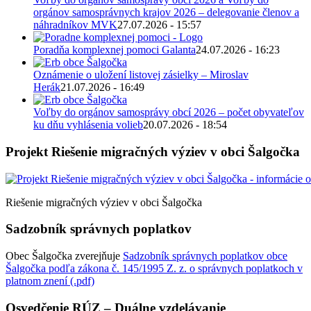
orgánov samosprávnych krajov 2026 – delegovanie členov a
náhradníkov MVK
27.07.2026 - 15:57
Poradňa komplexnej pomoci Galanta
24.07.2026 - 16:23
Oznámenie o uložení listovej zásielky – Miroslav
Herák
21.07.2026 - 16:49
Voľby do orgánov samosprávy obcí 2026 – počet obyvateľov
ku dňu vyhlásenia volieb
20.07.2026 - 18:54
Projekt Riešenie migračných výziev v obci Šalgočka
Riešenie migračných výziev v obci Šalgočka
Sadzobník správnych poplatkov
Obec Šalgočka zverejňuje
Sadzobník správnych poplatkov obce
Šalgočka podľa zákona č. 145/1995 Z. z. o správnych poplatkoch v
platnom znení (.pdf)
Osvedčenie RÚZ – Duálne vzdelávanie