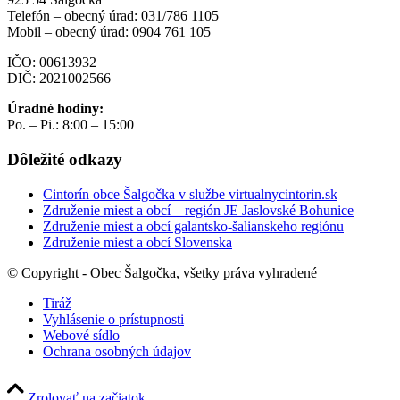
Telefón – obecný úrad: 031/786 1105
Mobil – obecný úrad: 0904 761 105
IČO: 00613932
DIČ: 2021002566
Úradné hodiny:
Po. – Pi.: 8:00 – 15:00
Dôležité odkazy
Cintorín obce Šalgočka v službe virtualnycintorin.sk
Združenie miest a obcí – región JE Jaslovské Bohunice
Združenie miest a obcí galantsko-šalianskeho regiónu
Združenie miest a obcí Slovenska
© Copyright - Obec Šalgočka, všetky práva vyhradené
Tiráž
Vyhlásenie o prístupnosti
Webové sídlo
Ochrana osobných údajov
Zrolovať na začiatok