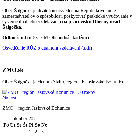
Obec Šalgočka je držiteľom osvedčenia Republikovej únie
zamestnávateľov o spôsobilosti poskytovať praktické vyučovanie v
systéme duálneho vzdelávania
na pracovisku Obecný úrad
Šalgočka.
Odbor štúdia:
6317 M Obchodná akadémia
Osvedčenie RÚZ o duálnom vzdelávaní (.pdf)
ZMO.sk
Obec Šalgočka je členom ZMO, región JE Jaslovské Bohunice.
ZMO – región Jaslovské Bohunice
október 2021
Po
Ut
St
Št
Pi
So
Ne
1
2
3