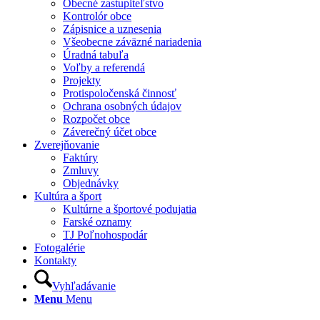
Obecné zastupiteľstvo
Kontrolór obce
Zápisnice a uznesenia
Všeobecne záväzné nariadenia
Úradná tabuľa
Voľby a referendá
Projekty
Protispoločenská činnosť
Ochrana osobných údajov
Rozpočet obce
Záverečný účet obce
Zverejňovanie
Faktúry
Zmluvy
Objednávky
Kultúra a šport
Kultúrne a športové podujatia
Farské oznamy
TJ Poľnohospodár
Fotogalérie
Kontakty
Vyhľadávanie
Menu
Menu