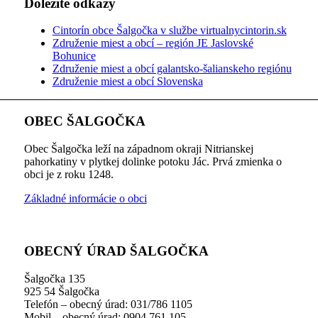
Dôležité odkazy
Cintorín obce Šalgočka v službe virtualnycintorin.sk
Združenie miest a obcí – región JE Jaslovské
Bohunice
Združenie miest a obcí galantsko-šalianskeho regiónu
Združenie miest a obcí Slovenska
OBEC ŠALGOČKA
Obec Šalgočka leží na západnom okraji Nitrianskej
pahorkatiny v plytkej dolinke potoku Jác. Prvá zmienka o
obci je z roku 1248.
Základné informácie o obci
OBECNÝ ÚRAD ŠALGOČKA
Šalgočka 135
925 54 Šalgočka
Telefón – obecný úrad: 031/786 1105
Mobil – obecný úrad: 0904 761 105