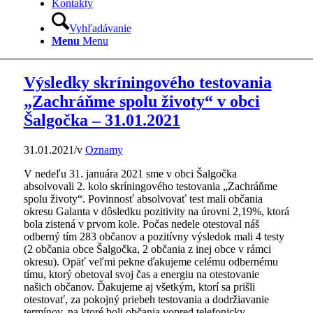
Kontakty
Vyhľadávanie
Menu
Menu
Výsledky skríningového testovania
„Zachráňme spolu životy“ v obci
Šalgočka – 31.01.2021
31.01.2021
/
v
Oznamy
V nedeľu 31. januára 2021 sme v obci Šalgočka
absolvovali 2. kolo skríningového testovania „Zachráňme
spolu životy“. Povinnosť absolvovať test mali občania
okresu Galanta v dôsledku pozitivity na úrovni 2,19%, ktorá
bola zistená v prvom kole. Počas nedele otestoval náš
odberný tím 283 občanov a pozitívny výsledok mali 4 testy
(2 občania obce Šalgočka, 2 občania z inej obce v rámci
okresu). Opäť veľmi pekne ďakujeme celému odbernému
tímu, ktorý obetoval svoj čas a energiu na otestovanie
našich občanov. Ďakujeme aj všetkým, ktorí sa prišli
otestovať, za pokojný priebeh testovania a dodržiavanie
termínov, na ktoré boli občania vopred telefonicky