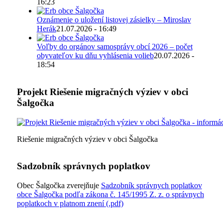
16:23
Oznámenie o uložení listovej zásielky – Miroslav
Herák
21.07.2026 - 16:49
Voľby do orgánov samosprávy obcí 2026 – počet
obyvateľov ku dňu vyhlásenia volieb
20.07.2026 -
18:54
Projekt Riešenie migračných výziev v obci
Šalgočka
Riešenie migračných výziev v obci Šalgočka
Sadzobník správnych poplatkov
Obec Šalgočka zverejňuje
Sadzobník správnych poplatkov
obce Šalgočka podľa zákona č. 145/1995 Z. z. o správnych
poplatkoch v platnom znení (.pdf)