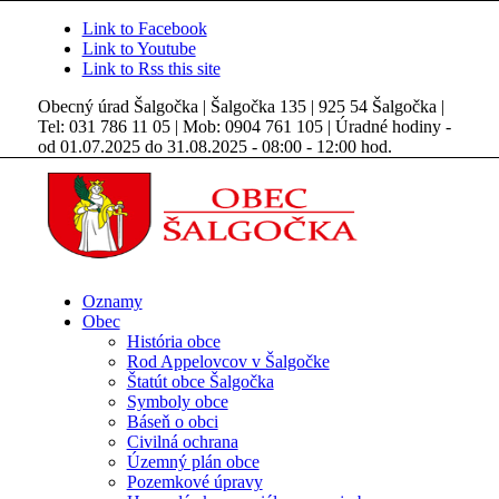
Link to Facebook
Link to Youtube
Link to Rss this site
Obecný úrad Šalgočka | Šalgočka 135 | 925 54 Šalgočka |
Tel: 031 786 11 05 | Mob: 0904 761 105 | Úradné hodiny -
od 01.07.2025 do 31.08.2025 - 08:00 - 12:00 hod.
Oznamy
Obec
História obce
Rod Appelovcov v Šalgočke
Štatút obce Šalgočka
Symboly obce
Báseň o obci
Civilná ochrana
Územný plán obce
Pozemkové úpravy