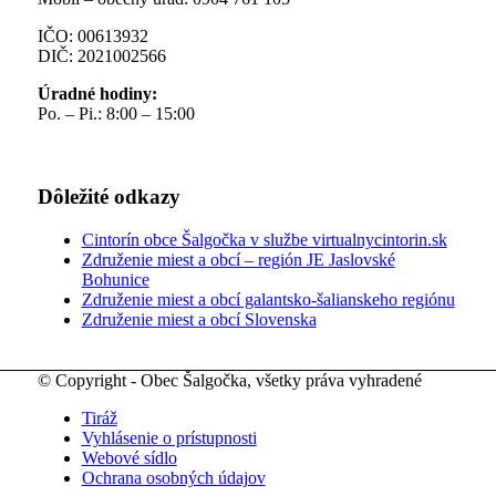
IČO: 00613932
DIČ: 2021002566
Úradné hodiny:
Po. – Pi.: 8:00 – 15:00
Dôležité odkazy
Cintorín obce Šalgočka v službe virtualnycintorin.sk
Združenie miest a obcí – región JE Jaslovské
Bohunice
Združenie miest a obcí galantsko-šalianskeho regiónu
Združenie miest a obcí Slovenska
© Copyright - Obec Šalgočka, všetky práva vyhradené
Tiráž
Vyhlásenie o prístupnosti
Webové sídlo
Ochrana osobných údajov