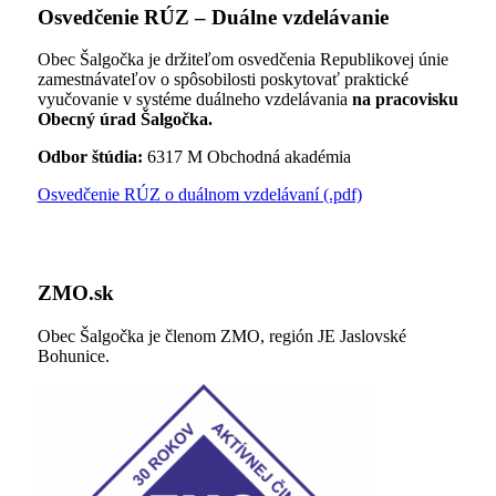
Osvedčenie RÚZ – Duálne vzdelávanie
Obec Šalgočka je držiteľom osvedčenia Republikovej únie
zamestnávateľov o spôsobilosti poskytovať praktické
vyučovanie v systéme duálneho vzdelávania
na pracovisku
Obecný úrad Šalgočka.
Odbor štúdia:
6317 M Obchodná akadémia
Osvedčenie RÚZ o duálnom vzdelávaní (.pdf)
ZMO.sk
Obec Šalgočka je členom ZMO, región JE Jaslovské
Bohunice.