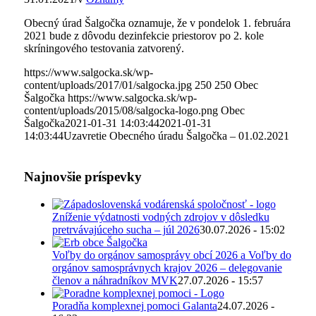
Obecný úrad Šalgočka oznamuje, že v pondelok 1. februára
2021 bude z dôvodu dezinfekcie priestorov po 2. kole
skríningového testovania zatvorený.
https://www.salgocka.sk/wp-
content/uploads/2017/01/salgocka.jpg
250
250
Obec
Šalgočka
https://www.salgocka.sk/wp-
content/uploads/2015/08/salgocka-logo.png
Obec
Šalgočka
2021-01-31 14:03:44
2021-01-31
14:03:44
Uzavretie Obecného úradu Šalgočka – 01.02.2021
Najnovšie príspevky
Zníženie výdatnosti vodných zdrojov v dôsledku
pretrvávajúceho sucha – júl 2026
30.07.2026 - 15:02
Voľby do orgánov samosprávy obcí 2026 a Voľby do
orgánov samosprávnych krajov 2026 – delegovanie
členov a náhradníkov MVK
27.07.2026 - 15:57
Poradňa komplexnej pomoci Galanta
24.07.2026 -