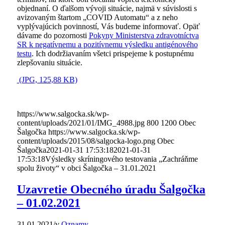
objednaní. O ďalšom vývoji situácie, najmä v súvislosti s
avizovaným štartom „COVID Automatu“ a z neho
vyplývajúcich povinností, Vás budeme informovať. Opäť
dávame do pozornosti
Pokyny Ministerstva zdravotníctva
SR k negatívnemu a pozitívnemu výsledku antigénového
testu
. Ich dodržiavaním všetci prispejeme k postupnému
zlepšovaniu situácie.
(JPG, 125,88 KB)
https://www.salgocka.sk/wp-
content/uploads/2021/01/IMG_4988.jpg
800
1200
Obec
Šalgočka
https://www.salgocka.sk/wp-
content/uploads/2015/08/salgocka-logo.png
Obec
Šalgočka
2021-01-31 17:53:18
2021-01-31
17:53:18
Výsledky skríningového testovania „Zachráňme
spolu životy“ v obci Šalgočka – 31.01.2021
Uzavretie Obecného úradu Šalgočka
– 01.02.2021
31.01.2021
/
v
Oznamy