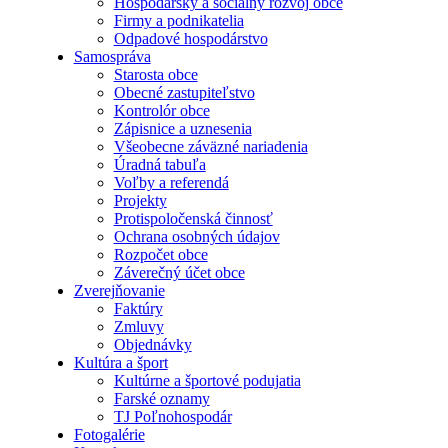
Hospodársky a sociálny rozvoj obce
Firmy a podnikatelia
Odpadové hospodárstvo
Samospráva
Starosta obce
Obecné zastupiteľstvo
Kontrolór obce
Zápisnice a uznesenia
Všeobecne záväzné nariadenia
Úradná tabuľa
Voľby a referendá
Projekty
Protispoločenská činnosť
Ochrana osobných údajov
Rozpočet obce
Záverečný účet obce
Zverejňovanie
Faktúry
Zmluvy
Objednávky
Kultúra a šport
Kultúrne a športové podujatia
Farské oznamy
TJ Poľnohospodár
Fotogalérie