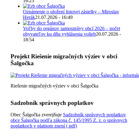
16:23
Oznámenie o uložení listovej zásielky – Miroslav
Herák
21.07.2026 - 16:49
Voľby do orgánov samosprávy obcí 2026 – počet
obyvateľov ku dňu vyhlásenia volieb
20.07.2026 -
18:54
Projekt Riešenie migračných výziev v obci
Šalgočka
Riešenie migračných výziev v obci Šalgočka
Sadzobník správnych poplatkov
Obec Šalgočka zverejňuje
Sadzobník správnych poplatkov
obce Šalgočka podľa zákona č. 145/1995 Z. z. o správnych
poplatkoch v platnom znení (.pdf)