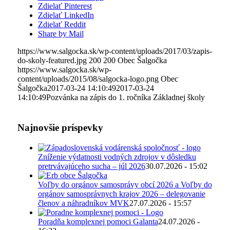
Zdielať Pinterest
Zdielať LinkedIn
Zdielať Reddit
Share by Mail
https://www.salgocka.sk/wp-content/uploads/2017/03/zapis-
do-skoly-featured.jpg
200
200
Obec Šalgočka
https://www.salgocka.sk/wp-
content/uploads/2015/08/salgocka-logo.png
Obec
Šalgočka
2017-03-24 14:10:49
2017-03-24
14:10:49
Pozvánka na zápis do 1. ročníka Základnej školy
Najnovšie príspevky
Zníženie výdatnosti vodných zdrojov v dôsledku
pretrvávajúceho sucha – júl 2026
30.07.2026 - 15:02
Voľby do orgánov samosprávy obcí 2026 a Voľby do
orgánov samosprávnych krajov 2026 – delegovanie
členov a náhradníkov MVK
27.07.2026 - 15:57
Poradňa komplexnej pomoci Galanta
24.07.2026 -