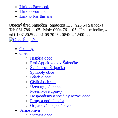
Link to Facebook
Link to Youtube
Link to Rss this site
Obecný úrad Šalgočka | Šalgočka 135 | 925 54 Šalgočka |
Tel: 031 786 11 05 | Mob: 0904 761 105 | Úradné hodiny -
od 01.07.2025 do 31.08.2025 - 08:00 - 12:00 hod.
Oznamy
Obec
História obce
Rod Appelovcov v Šalgočke
Štatút obce Šalgočka
Symboly obce
Báseň o obci
Civilná ochrana
Územný plán obce
Pozemkové úpravy
Hospodársky a sociálny rozvoj obce
Firmy a podnikatelia
Odpadové hospodárstvo
Samospráva
Starosta obce