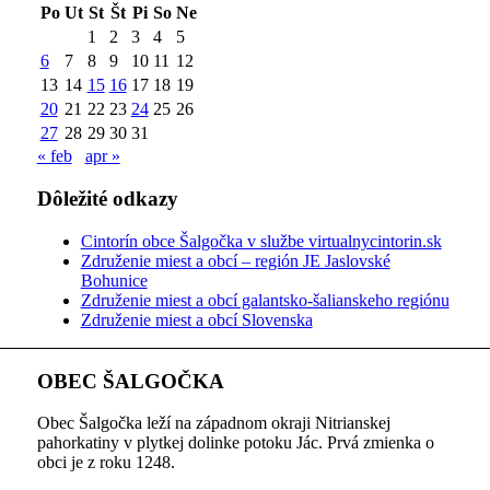
Po
Ut
St
Št
Pi
So
Ne
1
2
3
4
5
6
7
8
9
10
11
12
13
14
15
16
17
18
19
20
21
22
23
24
25
26
27
28
29
30
31
« feb
apr »
Dôležité odkazy
Cintorín obce Šalgočka v službe virtualnycintorin.sk
Združenie miest a obcí – región JE Jaslovské
Bohunice
Združenie miest a obcí galantsko-šalianskeho regiónu
Združenie miest a obcí Slovenska
OBEC ŠALGOČKA
Obec Šalgočka leží na západnom okraji Nitrianskej
pahorkatiny v plytkej dolinke potoku Jác. Prvá zmienka o
obci je z roku 1248.