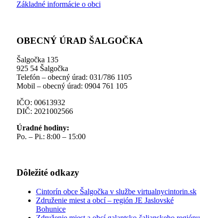
Základné informácie o obci
OBECNÝ ÚRAD ŠALGOČKA
Šalgočka 135
925 54 Šalgočka
Telefón – obecný úrad: 031/786 1105
Mobil – obecný úrad: 0904 761 105
IČO: 00613932
DIČ: 2021002566
Úradné hodiny:
Po. – Pi.: 8:00 – 15:00
Dôležité odkazy
Cintorín obce Šalgočka v službe virtualnycintorin.sk
Združenie miest a obcí – región JE Jaslovské
Bohunice
Združenie miest a obcí galantsko-šalianskeho regiónu