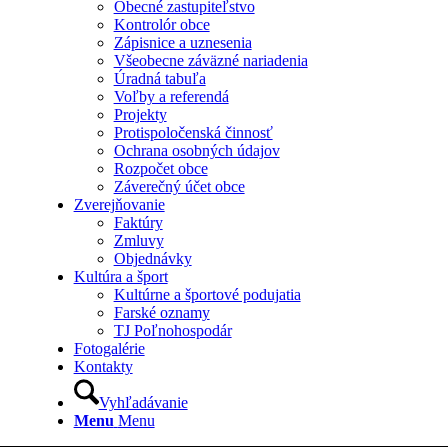
Obecné zastupiteľstvo
Kontrolór obce
Zápisnice a uznesenia
Všeobecne záväzné nariadenia
Úradná tabuľa
Voľby a referendá
Projekty
Protispoločenská činnosť
Ochrana osobných údajov
Rozpočet obce
Záverečný účet obce
Zverejňovanie
Faktúry
Zmluvy
Objednávky
Kultúra a šport
Kultúrne a športové podujatia
Farské oznamy
TJ Poľnohospodár
Fotogalérie
Kontakty
Vyhľadávanie
Menu
Menu