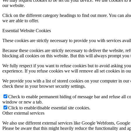
We may request cookies to be set on your device. We use cookies to le
our website.
Click on the different category headings to find out more. You can a
we are able to offer.
Essential Website Cookies
These cookies are strictly necessary to provide you with services avail
Because these cookies are strictly necessary to deliver the website, 
blocking all cookies on this website. But this will always prompt you t
We fully respect if you want to refuse cookies but to avoid asking you a
experience. If you refuse cookies we will remove all set cookies in o
We provide you with a list of stored cookies on your computer in ou
check these in your browser security settings.
Check to enable permanent hiding of message bar and refuse all co
window or new a tab.
Click to enable/disable essential site cookies.
Other external services
We also use different external services like Google Webfonts, Google
Please be aware that this might heavily reduce the functionality and a