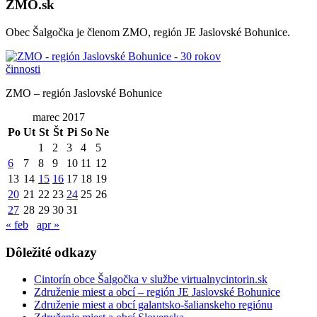
ZMO.sk
Obec Šalgočka je členom ZMO, región JE Jaslovské Bohunice.
ZMO – región Jaslovské Bohunice
marec 2017
Po
Ut
St
Št
Pi
So
Ne
1
2
3
4
5
6
7
8
9
10
11
12
13
14
15
16
17
18
19
20
21
22
23
24
25
26
27
28
29
30
31
« feb
apr »
Dôležité odkazy
Cintorín obce Šalgočka v službe virtualnycintorin.sk
Združenie miest a obcí – región JE Jaslovské Bohunice
Združenie miest a obcí galantsko-šalianskeho regiónu