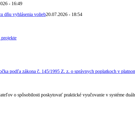
2026 - 16:49
u dňu vyhlásenia volieb
20.07.2026 - 18:54
čka podľa zákona č. 145/1995 Z. z. o správnych poplatkoch v platnom
ateľov o spôsobilosti poskytovať praktické vyučovanie v systéme duá