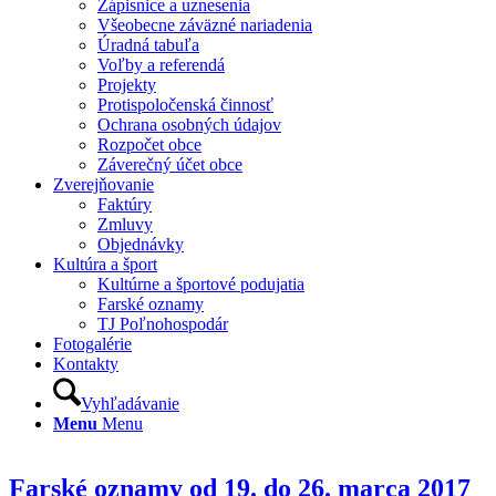
Zápisnice a uznesenia
Všeobecne záväzné nariadenia
Úradná tabuľa
Voľby a referendá
Projekty
Protispoločenská činnosť
Ochrana osobných údajov
Rozpočet obce
Záverečný účet obce
Zverejňovanie
Faktúry
Zmluvy
Objednávky
Kultúra a šport
Kultúrne a športové podujatia
Farské oznamy
TJ Poľnohospodár
Fotogalérie
Kontakty
Vyhľadávanie
Menu
Menu
Farské oznamy od 19. do 26. marca 2017