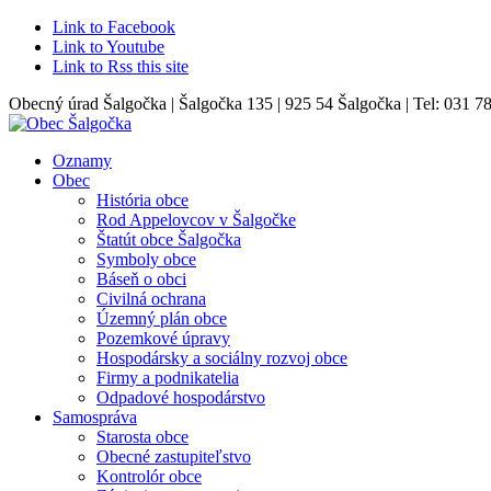
Link to Facebook
Link to Youtube
Link to Rss this site
Obecný úrad Šalgočka | Šalgočka 135 | 925 54 Šalgočka | Tel: 031 7
Oznamy
Obec
História obce
Rod Appelovcov v Šalgočke
Štatút obce Šalgočka
Symboly obce
Báseň o obci
Civilná ochrana
Územný plán obce
Pozemkové úpravy
Hospodársky a sociálny rozvoj obce
Firmy a podnikatelia
Odpadové hospodárstvo
Samospráva
Starosta obce
Obecné zastupiteľstvo
Kontrolór obce