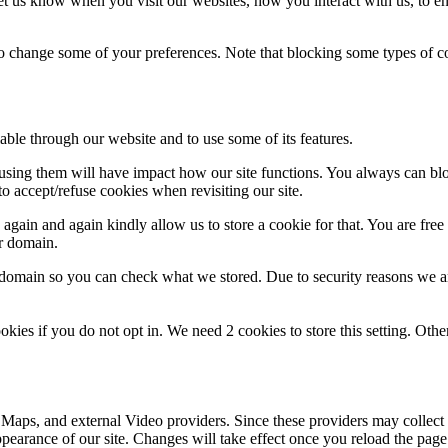
t us know when you visit our websites, how you interact with us, to en
lso change some of your preferences. Note that blocking some types of 
able through our website and to use some of its features.
refusing them will have impact how our site functions. You always can b
o accept/refuse cookies when revisiting our site.
gain and again kindly allow us to store a cookie for that. You are free t
ur domain.
r domain so you can check what we stored. Due to security reasons we 
okies if you do not opt in. We need 2 cookies to store this setting. 
 Maps, and external Video providers. Since these providers may collect 
ppearance of our site. Changes will take effect once you reload the page