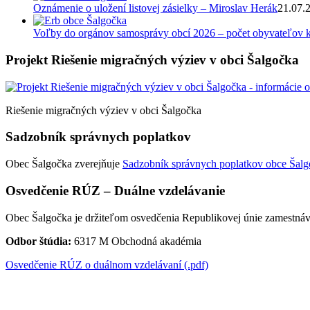
Oznámenie o uložení listovej zásielky – Miroslav Herák
21.07.
Voľby do orgánov samosprávy obcí 2026 – počet obyvateľov k
Projekt Riešenie migračných výziev v obci Šalgočka
Riešenie migračných výziev v obci Šalgočka
Sadzobník správnych poplatkov
Obec Šalgočka zverejňuje
Sadzobník správnych poplatkov obce Šalgo
Osvedčenie RÚZ – Duálne vzdelávanie
Obec Šalgočka je držiteľom osvedčenia Republikovej únie zamestnáv
Odbor štúdia:
6317 M Obchodná akadémia
Osvedčenie RÚZ o duálnom vzdelávaní (.pdf)