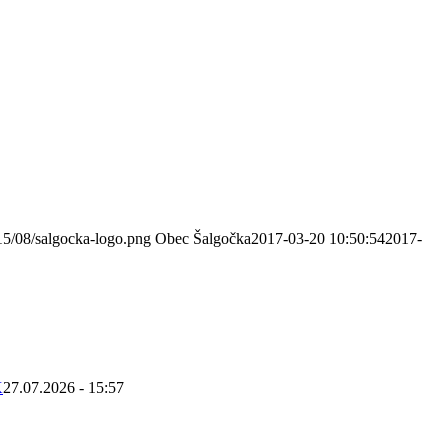
15/08/salgocka-logo.png
Obec Šalgočka
2017-03-20 10:50:54
2017-
K
27.07.2026 - 15:57