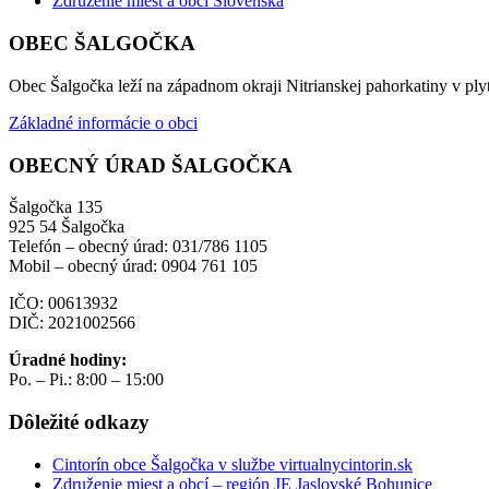
Združenie miest a obcí Slovenska
OBEC ŠALGOČKA
Obec Šalgočka leží na západnom okraji Nitrianskej pahorkatiny v plyt
Základné informácie o obci
OBECNÝ ÚRAD ŠALGOČKA
Šalgočka 135
925 54 Šalgočka
Telefón – obecný úrad: 031/786 1105
Mobil – obecný úrad: 0904 761 105
IČO: 00613932
DIČ: 2021002566
Úradné hodiny:
Po. – Pi.: 8:00 – 15:00
Dôležité odkazy
Cintorín obce Šalgočka v službe virtualnycintorin.sk
Združenie miest a obcí – región JE Jaslovské Bohunice