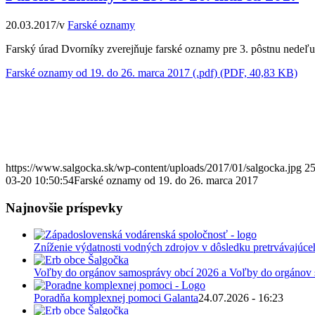
20.03.2017
/
v
Farské oznamy
Farský úrad Dvorníky zverejňuje farské oznamy pre 3. pôstnu nedeľu
Farské oznamy od 19. do 26. marca 2017 (.pdf) (PDF, 40,83 KB)
https://www.salgocka.sk/wp-content/uploads/2017/01/salgocka.jpg
2
03-20 10:50:54
Farské oznamy od 19. do 26. marca 2017
Najnovšie príspevky
Zníženie výdatnosti vodných zdrojov v dôsledku pretrvávajúce
Voľby do orgánov samosprávy obcí 2026 a Voľby do orgánov
Poradňa komplexnej pomoci Galanta
24.07.2026 - 16:23