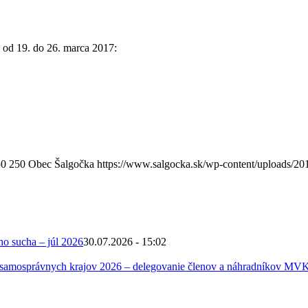
 od 19. do 26. marca 2017:
50
250
Obec Šalgočka
https://www.salgocka.sk/wp-content/uploads/20
ho sucha – júl 2026
30.07.2026 - 15:02
 samosprávnych krajov 2026 – delegovanie členov a náhradníkov MV