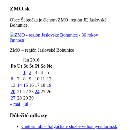
ZMO.sk
Obec Šalgočka je členom ZMO, región JE Jaslovské
Bohunice.
ZMO – región Jaslovské Bohunice
jún 2016
Po
Ut
St
Št
Pi
So
Ne
1
2
3
4
5
6
7
8
9
10
11
12
13
14
15
16
17
18
19
20
21
22
23
24
25
26
27
28
29
30
« máj
júl »
Dôležité odkazy
Cintorín obce Šalgočka v službe virtualnycintorin.sk