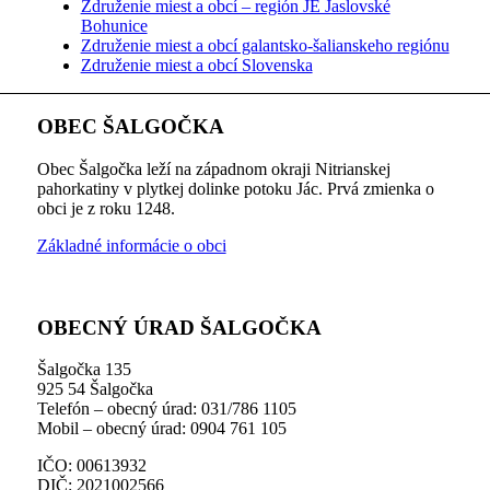
Združenie miest a obcí – región JE Jaslovské
Bohunice
Združenie miest a obcí galantsko-šalianskeho regiónu
Združenie miest a obcí Slovenska
OBEC ŠALGOČKA
Obec Šalgočka leží na západnom okraji Nitrianskej
pahorkatiny v plytkej dolinke potoku Jác. Prvá zmienka o
obci je z roku 1248.
Základné informácie o obci
OBECNÝ ÚRAD ŠALGOČKA
Šalgočka 135
925 54 Šalgočka
Telefón – obecný úrad: 031/786 1105
Mobil – obecný úrad: 0904 761 105
IČO: 00613932
DIČ: 2021002566