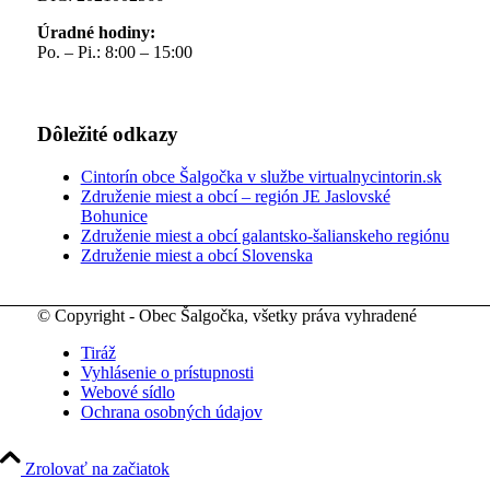
Úradné hodiny:
Po. – Pi.: 8:00 – 15:00
Dôležité odkazy
Cintorín obce Šalgočka v službe virtualnycintorin.sk
Združenie miest a obcí – región JE Jaslovské
Bohunice
Združenie miest a obcí galantsko-šalianskeho regiónu
Združenie miest a obcí Slovenska
© Copyright - Obec Šalgočka, všetky práva vyhradené
Tiráž
Vyhlásenie o prístupnosti
Webové sídlo
Ochrana osobných údajov
Zrolovať na začiatok