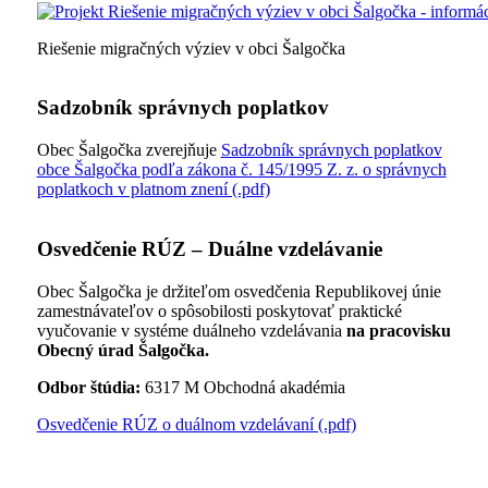
Riešenie migračných výziev v obci Šalgočka
Sadzobník správnych poplatkov
Obec Šalgočka zverejňuje
Sadzobník správnych poplatkov
obce Šalgočka podľa zákona č. 145/1995 Z. z. o správnych
poplatkoch v platnom znení (.pdf)
Osvedčenie RÚZ – Duálne vzdelávanie
Obec Šalgočka je držiteľom osvedčenia Republikovej únie
zamestnávateľov o spôsobilosti poskytovať praktické
vyučovanie v systéme duálneho vzdelávania
na pracovisku
Obecný úrad Šalgočka.
Odbor štúdia:
6317 M Obchodná akadémia
Osvedčenie RÚZ o duálnom vzdelávaní (.pdf)