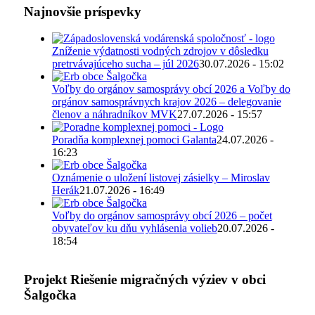
Najnovšie príspevky
Zníženie výdatnosti vodných zdrojov v dôsledku
pretrvávajúceho sucha – júl 2026
30.07.2026 - 15:02
Voľby do orgánov samosprávy obcí 2026 a Voľby do
orgánov samosprávnych krajov 2026 – delegovanie
členov a náhradníkov MVK
27.07.2026 - 15:57
Poradňa komplexnej pomoci Galanta
24.07.2026 -
16:23
Oznámenie o uložení listovej zásielky – Miroslav
Herák
21.07.2026 - 16:49
Voľby do orgánov samosprávy obcí 2026 – počet
obyvateľov ku dňu vyhlásenia volieb
20.07.2026 -
18:54
Projekt Riešenie migračných výziev v obci
Šalgočka