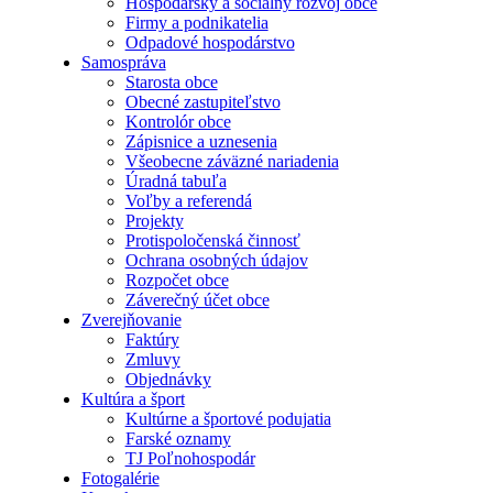
Hospodársky a sociálny rozvoj obce
Firmy a podnikatelia
Odpadové hospodárstvo
Samospráva
Starosta obce
Obecné zastupiteľstvo
Kontrolór obce
Zápisnice a uznesenia
Všeobecne záväzné nariadenia
Úradná tabuľa
Voľby a referendá
Projekty
Protispoločenská činnosť
Ochrana osobných údajov
Rozpočet obce
Záverečný účet obce
Zverejňovanie
Faktúry
Zmluvy
Objednávky
Kultúra a šport
Kultúrne a športové podujatia
Farské oznamy
TJ Poľnohospodár
Fotogalérie