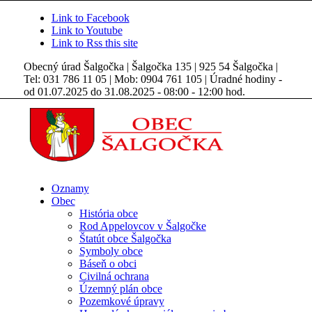
Link to Facebook
Link to Youtube
Link to Rss this site
Obecný úrad Šalgočka | Šalgočka 135 | 925 54 Šalgočka |
Tel: 031 786 11 05 | Mob: 0904 761 105 | Úradné hodiny -
od 01.07.2025 do 31.08.2025 - 08:00 - 12:00 hod.
Oznamy
Obec
História obce
Rod Appelovcov v Šalgočke
Štatút obce Šalgočka
Symboly obce
Báseň o obci
Civilná ochrana
Územný plán obce
Pozemkové úpravy