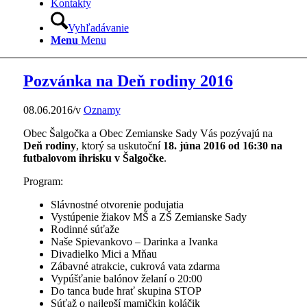
Kontakty
Vyhľadávanie
Menu
Menu
Pozvánka na Deň rodiny 2016
08.06.2016
/
v
Oznamy
Obec Šalgočka a Obec Zemianske Sady Vás pozývajú na
Deň rodiny
, ktorý sa uskutoční
18. júna 2016 od 16:30 na
futbalovom ihrisku v Šalgočke
.
Program:
Slávnostné otvorenie podujatia
Vystúpenie žiakov MŠ a ZŠ Zemianske Sady
Rodinné súťaže
Naše Spievankovo – Darinka a Ivanka
Divadielko Mici a Mňau
Zábavné atrakcie, cukrová vata zdarma
Vypúšťanie balónov želaní o 20:00
Do tanca bude hrať skupina STOP
Súťaž o najlepší mamičkin koláčik