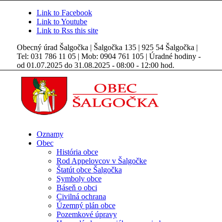
Link to Facebook
Link to Youtube
Link to Rss this site
Obecný úrad Šalgočka | Šalgočka 135 | 925 54 Šalgočka |
Tel: 031 786 11 05 | Mob: 0904 761 105 | Úradné hodiny -
od 01.07.2025 do 31.08.2025 - 08:00 - 12:00 hod.
Oznamy
Obec
História obce
Rod Appelovcov v Šalgočke
Štatút obce Šalgočka
Symboly obce
Báseň o obci
Civilná ochrana
Územný plán obce
Pozemkové úpravy