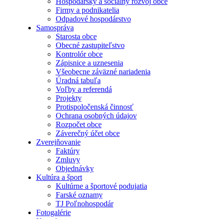
Hospodársky a sociálny rozvoj obce
Firmy a podnikatelia
Odpadové hospodárstvo
Samospráva
Starosta obce
Obecné zastupiteľstvo
Kontrolór obce
Zápisnice a uznesenia
Všeobecne záväzné nariadenia
Úradná tabuľa
Voľby a referendá
Projekty
Protispoločenská činnosť
Ochrana osobných údajov
Rozpočet obce
Záverečný účet obce
Zverejňovanie
Faktúry
Zmluvy
Objednávky
Kultúra a šport
Kultúrne a športové podujatia
Farské oznamy
TJ Poľnohospodár
Fotogalérie