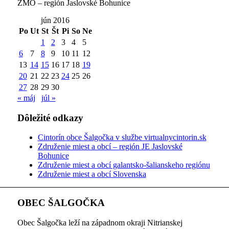
ZMO – región Jaslovské Bohunice
jún 2016
Po
Ut
St
Št
Pi
So
Ne
1
2
3
4
5
6
7
8
9
10
11
12
13
14
15
16
17
18
19
20
21
22
23
24
25
26
27
28
29
30
« máj
júl »
Dôležité odkazy
Cintorín obce Šalgočka v službe virtualnycintorin.sk
Združenie miest a obcí – región JE Jaslovské
Bohunice
Združenie miest a obcí galantsko-šalianskeho regiónu
Združenie miest a obcí Slovenska
OBEC ŠALGOČKA
Obec Šalgočka leží na západnom okraji Nitrianskej