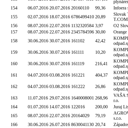
plynáre
154
06.07.2016
20.07.2016
20160110
99,36
Infoera s
Slovak 
155
02.07.2016
18.07.2016
6786499410
20,89
T.COM
156
08.07.2016
22.07.2016
1132320584
3,97
O2 Slova
157
08.07.2016
22.07.2016
2345784596
30,00
Orange 
KOMP
158
30.06.2016
30.07.2016
161102
42,42
odpad.sp
KOMP
159
30.06.2016
30.07.2016
161111
10,20
odpad.sp
KOMP
160
30.06.2016
30.07.2016
161119
216,41
odpad.sp
KOMP
161
04.07.2016
03.08.2016
161221
404,37
odpad.sp
KOMP
162
04.07.2016
03.08.2016
161222
26,86
odpad.sp
VAŠA Sl
163
11.07.2016
29.07.2016
1640008001
268,96
r.o.
164
01.07.2016
14.07.2016
122016
200,00
Juraj Li
AGROWE
165
08.07.2016
22.07.2016
20164029
79,19
s.r.o.
166
30.06.2016
26.07.2016
8630041130
20,74
Západosl