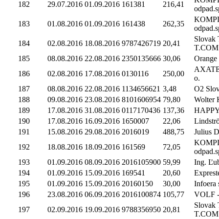
182
29.07.2016
01.09.2016
161381
216,41
odpad.sp
KOMP
183
01.08.2016
01.09.2016
161438
262,35
odpad.sp
Slovak 
184
02.08.2016
18.08.2016
9787426719
20,41
T.COM
185
08.08.2016
22.08.2016
2350135666
30,06
Orange 
AXATEM 
186
02.08.2016
17.08.2016
0130116
250,00
o.
187
08.08.2016
22.08.2016
1134656621
3,48
O2 Slova
188
09.08.2016
23.08.2016
8101606954
79,80
Wolter K
189
17.08.2016
31.08.2016
0117170436
137,36
HAPPY
190
17.08.2016
16.09.2016
1650007
22,06
Lindströ
191
15.08.2016
29.08.2016
2016019
488,75
Julius
KOMP
192
18.08.2016
18.09.2016
161569
72,05
odpad.sp
193
01.09.2016
08.09.2016
2016105900
59,99
Ing. Ľu
194
01.09.2016
15.09.2016
169541
20,60
Expreste
195
01.09.2016
15.09.2016
20160150
30,00
Infoera s
196
23.08.2016
06.09.2016
2016100874
105,77
VOLF - 
Slovak 
197
02.09.2016
19.09.2016
9788356950
20,81
T.COM