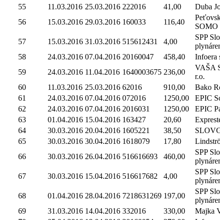
55
11.03.2016
25.03.2016
222016
41,00
Duba Jo
Peťovsk
56
15.03.2016
29.03.2016
160033
116,40
SOMO
SPP Sl
57
15.03.2016
31.03.2016
515612431
4,00
plynáre
58
24.03.2016
07.04.2016
20160047
458,40
Infoera s
VAŠA Sl
59
24.03.2016
11.04.2016
1640003675
236,00
r.o.
60
11.03.2016
25.03.2016
62016
910,00
Bako Ro
61
24.03.2016
07.04.2016
072016
1250,00
EPIC Sol
62
24.03.2016
07.04.2016
2016031
1250,00
EPIC Par
63
01.04.2016
15.04.2016
163427
20,60
Expreste
64
30.03.2016
20.04.2016
1605221
38,50
SLOV
65
30.03.2016
30.04.2016
1618079
17,80
Lindströ
SPP Sl
66
30.03.2016
26.04.2016
516616693
460,00
plynáre
SPP Sl
67
30.03.2016
15.04.2016
516617682
4,00
plynáre
SPP Sl
68
01.04.2016
28.04.2016
7218631269
197,00
plynáre
69
31.03.2016
14.04.2016
332016
330,00
Majka V