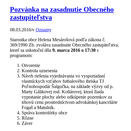
Pozvánka na zasadnutie Obecného
zastupiteľstva
08.03.2016
/
v
Oznamy
Starostka obce Helena Mesárošová podľa zákona č.
369/1990 Zb. zvoláva zasadnutie Obecného zastupiteľstva,
ktoré sa uskutoční dňa
9. marca 2016 o 17:30
s
programom:
Otvorenie
Kontrola uznesenia
Návrh riešenia vyjednávania vo vysporiadaní
vlastníckych vzťahov futbalového ihriska TJ
Poľnohospodár Šalgočka, na základe výzvy od p.
Marty Gálikovej rod. Kollárovej, ktorá žiada
vypratanie plochy alebo odkúpenie pozemkov za
trhovú cenu prostredníctvom advokátskej kancelárie
Fogaš a Matulník.
Správa kontrolórky obce
Rôzne
Záver