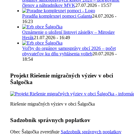
členov a náhradníkov MVK
27.07.2026 - 15:57
Poradňa komplexnej pomoci Galanta
24.07.2026 -
16:23
Oznámenie o uložení listovej zásielky – Miroslav
Herák
21.07.2026 - 16:49
Voľby do orgánov samosprávy obcí 2026 – počet
obyvateľov ku dňu vyhlásenia volieb
20.07.2026 -
18:54
Projekt Riešenie migračných výziev v obci
Šalgočka
Riešenie migračných výziev v obci Šalgočka
Sadzobník správnych poplatkov
Obec Šalgočka zverejňuje
Sadzobník správnych poplatkov