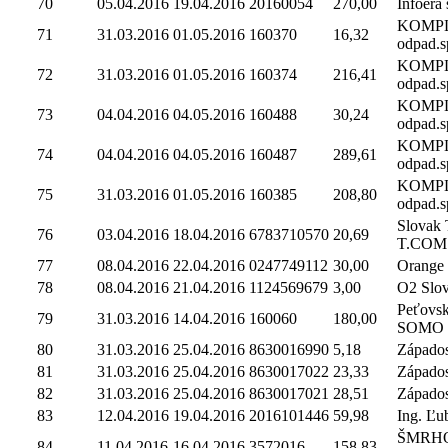
70
05.04.2016
19.04.2016
20160054
270,00
Infoera s
KOMP
71
31.03.2016
01.05.2016
160370
16,32
odpad.sp
KOMP
72
31.03.2016
01.05.2016
160374
216,41
odpad.sp
KOMP
73
04.04.2016
04.05.2016
160488
30,24
odpad.sp
KOMP
74
04.04.2016
04.05.2016
160487
289,61
odpad.sp
KOMP
75
31.03.2016
01.05.2016
160385
208,80
odpad.sp
Slovak 
76
03.04.2016
18.04.2016
6783710570
20,69
T.COM
77
08.04.2016
22.04.2016
0247749112
30,00
Orange 
78
08.04.2016
21.04.2016
1124569679
3,00
O2 Slova
Peťovsk
79
31.03.2016
14.04.2016
160060
180,00
SOMO
80
31.03.2016
25.04.2016
8630016990
5,18
Západosl
81
31.03.2016
25.04.2016
8630017022
23,33
Západosl
82
31.03.2016
25.04.2016
8630017021
28,51
Západosl
83
12.04.2016
19.04.2016
2016101446
59,98
Ing. Ľu
ŠMRHOL
84
11.04.2016
16.04.2016
3572016
158,83