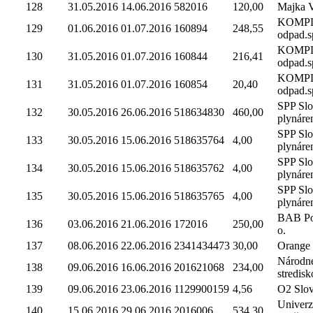
128
31.05.2016
14.06.2016
582016
120,00
Majka V
KOMP
129
01.06.2016
01.07.2016
160894
248,55
odpad.sp
KOMP
130
31.05.2016
01.07.2016
160844
216,41
odpad.sp
KOMP
131
31.05.2016
01.07.2016
160854
20,40
odpad.sp
SPP Sl
132
30.05.2016
26.06.2016
518634830
460,00
plynáre
SPP Sl
133
30.05.2016
15.06.2016
518635764
4,00
plynáre
SPP Sl
134
30.05.2016
15.06.2016
518635762
4,00
plynáre
SPP Sl
135
30.05.2016
15.06.2016
518635765
4,00
plynáre
BAB Por
136
03.06.2016
21.06.2016
172016
250,00
o.
137
08.06.2016
22.06.2016
2341434473
30,00
Orange 
Národné
138
09.06.2016
16.06.2016
201621068
234,00
stredisk
139
09.06.2016
23.06.2016
1129900159
4,56
O2 Slova
Univerz
140
15.06.2016
29.06.2016
2016006
534,30