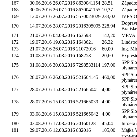
167
30.06.2016
26.07.2016
8630041154
28,51
Západosl
168
30.06.2016
26.07.2016
8630041155
10,37
Západosl
169
12.07.2016
26.07.2016
5570023029
233,02
IVES Or
Doprav
170
14.07.2016
28.07.2016
2016305095
228,94
Bratislav
171
21.07.2016
04.08.2016
163593
142,20
MEVA -S
172
19.07.2016
19.08.2016
1643621
26,32
Lindströ
173
21.07.2016
26.07.2016
21072016
60,00
Ing. Mir
174
01.08.2016
15.08.2016
168258
20,60
Expreste
SPP Sl
175
01.08.2016
30.08.2016
7298533114
197,00
plynáre
SPP Sl
176
28.07.2016
26.08.2016
521664145
460,00
plynáre
SPP Sl
177
28.07.2016
15.08.2016
521665041
4,00
plynáre
SPP Sl
178
28.07.2016
15.08.2016
521665039
4,00
plynáre
SPP Sl
179
03.08.2016
15.08.2016
521665042
4,00
plynáre
180
03.08.2016
17.08.2016
20160128
45,04
Infoera s
181
29.07.2016
12.08.2016
832016
105,00
Majka V
KOMP