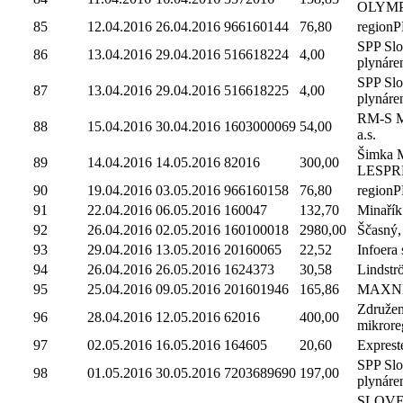
OLYM
85
12.04.2016
26.04.2016
966160144
76,80
regionP
SPP Sl
86
13.04.2016
29.04.2016
516618224
4,00
plynáre
SPP Sl
87
13.04.2016
29.04.2016
516618225
4,00
plynáre
RM-S Ma
88
15.04.2016
30.04.2016
1603000069
54,00
a.s.
Šimka M
89
14.04.2016
14.05.2016
82016
300,00
LESPR
90
19.04.2016
03.05.2016
966160158
76,80
regionP
91
22.04.2016
06.05.2016
160047
132,70
Minařík
92
26.04.2016
02.05.2016
160100018
2980,00
Ščasný, s
93
29.04.2016
13.05.2016
20160065
22,52
Infoera s
94
26.04.2016
26.05.2016
1624373
30,58
Lindströ
95
25.04.2016
09.05.2016
201601946
165,86
MAXNE
Združen
96
28.04.2016
12.05.2016
62016
400,00
mikrore
97
02.05.2016
16.05.2016
164605
20,60
Expreste
SPP Sl
98
01.05.2016
30.05.2016
7203689690
197,00
plynáre
SLOV