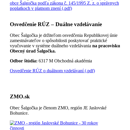
obce Šalgočka podľa zákona č. 145/1995 Z. z. o správnych
poplatkoch v platnom znení (.pdf)
Osvedčenie RÚZ – Duálne vzdelávanie
Obec Šalgočka je držiteľom osvedčenia Republikovej únie
zamestnávateľov o spôsobilosti poskytovať praktické
vyučovanie v systéme duálneho vzdelávania
na pracovisku
Obecný úrad Šalgočka.
Odbor štúdia:
6317 M Obchodná akadémia
Osvedčenie RÚZ o duálnom vzdelávaní (.pdf)
ZMO.sk
Obec Šalgočka je členom ZMO, región JE Jaslovské
Bohunice.