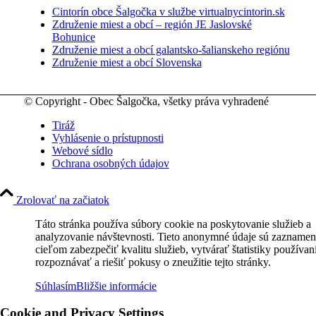
Cintorín obce Šalgočka v službe virtualnycintorin.sk
Združenie miest a obcí – región JE Jaslovské
Bohunice
Združenie miest a obcí galantsko-šalianskeho regiónu
Združenie miest a obcí Slovenska
© Copyright - Obec Šalgočka, všetky práva vyhradené
Tiráž
Vyhlásenie o prístupnosti
Webové sídlo
Ochrana osobných údajov
Zrolovať na začiatok
Táto stránka používa súbory cookie na poskytovanie služieb a
analyzovanie návštevnosti. Tieto anonymné údaje sú zaznamen
cieľom zabezpečiť kvalitu služieb, vytvárať štatistiky používan
rozpoznávať a riešiť pokusy o zneužitie tejto stránky.
Súhlasím
Bližšie informácie
Cookie and Privacy Settings