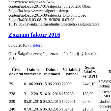
https://www.salgocka.sk/wp-
content/uploads/2017/01/salgocka.jpg
250
250
Obec
Šalgočka
https://www.salgocka.sk/wp-
content/uploads/2015/08/salgocka-logo.png
Obec
Šalgočka
2016-03-08 13:19:30
2016-03-08
13:19:30
Pozvánka na zasadnutie Obecného zastupiteľstva
Zoznam faktúr 2016
08.03.2016
/
v
Faktúry
Obec Šalgočka zverejňuje zoznam faktúr prijatých v roku
2016:
Suma
Číslo
Dátum
Dátum
Variabilný
faktúry
D
dokladu
vystavenia
splatnosti
symbol
vr. DPH
STAVK
79
01.06.2009
15.06.2009
22009
2440,10
Debnár
Peťovsk
238
31.12.2015
14.01.2016
150280
180,00
SOMO
239
05.01.2016
04.02.2016
1577951
29,70
Lindströ
KOMP
240
07.01.2016
06.02.2016
152451
215,57