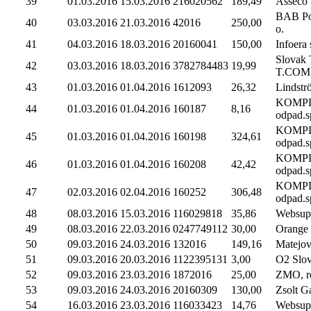
39
01.03.2016
15.03.2016
216020562
189,49
Asseco S
BAB Por
40
03.03.2016
21.03.2016
42016
250,00
o.
41
04.03.2016
18.03.2016
20160041
150,00
Infoera s
Slovak 
42
03.03.2016
18.03.2016
3782784483
19,99
T.COM
43
01.03.2016
01.04.2016
1612093
26,32
Lindströ
KOMP
44
01.03.2016
01.04.2016
160187
8,16
odpad.sp
KOMP
45
01.03.2016
01.04.2016
160198
324,61
odpad.sp
KOMP
46
01.03.2016
01.04.2016
160208
42,42
odpad.sp
KOMP
47
02.03.2016
02.04.2016
160252
306,48
odpad.sp
48
08.03.2016
15.03.2016
116029818
35,86
Websuppo
49
08.03.2016
22.03.2016
0247749112
30,00
Orange 
50
09.03.2016
24.03.2016
132016
149,16
Matejo
51
09.03.2016
20.03.2016
1122395131
3,00
O2 Slova
52
09.03.2016
23.03.2016
1872016
25,00
ZMO, r
53
09.03.2016
24.03.2016
20160309
130,00
Zsolt G
54
16.03.2016
23.03.2016
116033423
14,76
Websuppo