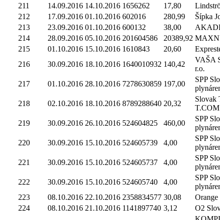
211
14.09.2016
14.10.2016
1656262
17,80
Lindströ
212
17.09.2016
01.10.2016
602016
280,99
Šípka J
213
23.09.2016
01.10.2016
600132
38,00
AKADE
214
28.09.2016
05.10.2016
201604586
20389,92
MAXNE
215
01.10.2016
15.10.2016
1610843
20,60
Expreste
VAŠA Sl
216
30.09.2016
18.10.2016
1640010932
140,42
r.o.
SPP Sl
217
01.10.2016
28.10.2016
7278630859
197,00
plynáre
Slovak 
218
02.10.2016
18.10.2016
8789288640
20,32
T.COM
SPP Sl
219
30.09.2016
26.10.2016
524604825
460,00
plynáre
SPP Sl
220
30.09.2016
15.10.2016
524605739
4,00
plynáre
SPP Sl
221
30.09.2016
15.10.2016
524605737
4,00
plynáre
SPP Sl
222
30.09.2016
15.10.2016
524605740
4,00
plynáre
223
08.10.2016
22.10.2016
2358834577
30,08
Orange 
224
08.10.2016
21.10.2016
1141897740
3,12
O2 Slova
KOMP