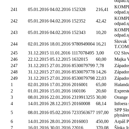
odpad.sp
KOMP
241
05.01.2016
04.02.2016
152328
216,41
odpad.sp
KOMP
242
05.01.2016
04.02.2016
152352
42,42
odpad.sp
KOMP
243
05.01.2016
04.02.2016
152343
10,20
odpad.sp
Slovak 
244
02.01.2016
18.01.2016
9780949004
16,21
T.COM
245
31.12.2015
11.01.2016
1117078495
3,00
O2 Slova
246
22.12.2015
05.12.2015
1632015
60,00
Majka V
247
31.12.2015
27.01.2016
8530079799
7,78
Západosl
248
31.12.2015
27.01.2016
8530079778
14,26
Západosl
249
31.12.2015
27.01.2016
8530079798
22,03
Západosl
1
02.01.2016
17.01.2016
2016001
65,00
Halanda
2
01.01.2016
15.01.2016
160106
20,60
Expreste
3
08.01.2016
22.01.2016
2319913255
30,00
Orange 
4
14.01.2016
28.12.2015
20160008
68,14
Infoera s
SPP Sl
5
08.01.2016
05.02.2016
7233563677
197,00
plynáre
6
14.01.2016
28.01.2016
2016003
450,00
Arpáš P
7
16.01.2016
30.01.2016
22016
370,08
Šípka J