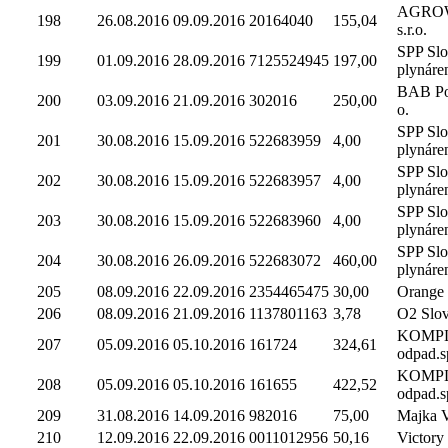
AGROWE
198
26.08.2016
09.09.2016
20164040
155,04
s.r.o.
SPP Sl
199
01.09.2016
28.09.2016
7125524945
197,00
plynáre
BAB Por
200
03.09.2016
21.09.2016
302016
250,00
o.
SPP Sl
201
30.08.2016
15.09.2016
522683959
4,00
plynáre
SPP Sl
202
30.08.2016
15.09.2016
522683957
4,00
plynáre
SPP Sl
203
30.08.2016
15.09.2016
522683960
4,00
plynáre
SPP Sl
204
30.08.2016
26.09.2016
522683072
460,00
plynáre
205
08.09.2016
22.09.2016
2354465475
30,00
Orange 
206
08.09.2016
21.09.2016
1137801163
3,78
O2 Slova
KOMP
207
05.09.2016
05.10.2016
161724
324,61
odpad.sp
KOMP
208
05.09.2016
05.10.2016
161655
422,52
odpad.sp
209
31.08.2016
14.09.2016
982016
75,00
Majka V
210
12.09.2016
22.09.2016
0011012956
50,16
Victory s