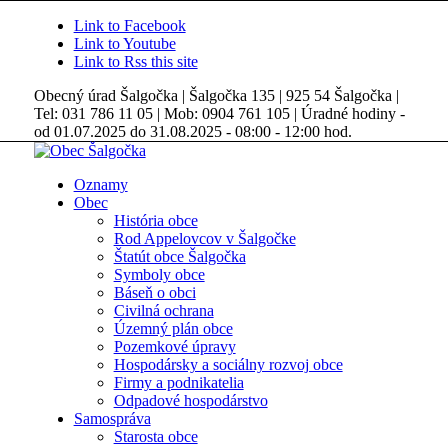
Link to Facebook
Link to Youtube
Link to Rss this site
Obecný úrad Šalgočka | Šalgočka 135 | 925 54 Šalgočka |
Tel: 031 786 11 05 | Mob: 0904 761 105 | Úradné hodiny -
od 01.07.2025 do 31.08.2025 - 08:00 - 12:00 hod.
Oznamy
Obec
História obce
Rod Appelovcov v Šalgočke
Štatút obce Šalgočka
Symboly obce
Báseň o obci
Civilná ochrana
Územný plán obce
Pozemkové úpravy
Hospodársky a sociálny rozvoj obce
Firmy a podnikatelia
Odpadové hospodárstvo
Samospráva
Starosta obce