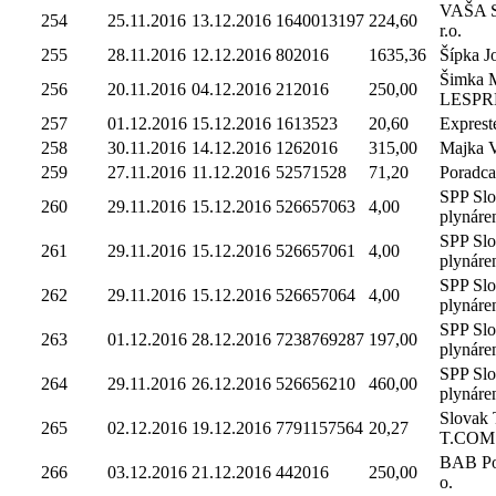
VAŠA Sl
254
25.11.2016
13.12.2016
1640013197
224,60
r.o.
255
28.11.2016
12.12.2016
802016
1635,36
Šípka J
Šimka M
256
20.11.2016
04.12.2016
212016
250,00
LESPR
257
01.12.2016
15.12.2016
1613523
20,60
Expreste
258
30.11.2016
14.12.2016
1262016
315,00
Majka V
259
27.11.2016
11.12.2016
52571528
71,20
Poradca,
SPP Sl
260
29.11.2016
15.12.2016
526657063
4,00
plynáre
SPP Sl
261
29.11.2016
15.12.2016
526657061
4,00
plynáre
SPP Sl
262
29.11.2016
15.12.2016
526657064
4,00
plynáre
SPP Sl
263
01.12.2016
28.12.2016
7238769287
197,00
plynáre
SPP Sl
264
29.11.2016
26.12.2016
526656210
460,00
plynáre
Slovak 
265
02.12.2016
19.12.2016
7791157564
20,27
T.COM
BAB Por
266
03.12.2016
21.12.2016
442016
250,00
o.