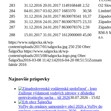
283
31.12.2016
20.01.2017
1149168448
2,52
O2 Slova
284
04.01.2017
03.02.2017
1683370
30,58
Lindströ
285
31.12.2016
24.01.2017
8630078341
10,37
Západosl
286
31.12.2016
24.01.2017
8630078375
23,33
Západosl
287
31.12.2016
24.01.2017
8630078376
2,59
Západosl
RM-S Ma
288
15.01.2017
31.01.2017
1612000069
45,00
a.s.
https://www.salgocka.sk/wp-
content/uploads/2017/01/salgocka.jpg
250
250
Obec
Šalgočka
https://www.salgocka.sk/wp-
content/uploads/2015/08/salgocka-logo.png
Obec
Šalgočka
2016-03-08 11:42:14
2016-04-20 08:51:51
Zoznam
faktúr 2016
Najnovšie príspevky
Zníženie výdatnosti vodných zdrojov v dôsledku
pretrvávajúceho sucha – júl 2026
30.07.2026 - 15:02
Voľby do orgánov samosprávy obcí 2026 a Voľby do
orgánov samosprávnych krajov 2026 – delegovanie