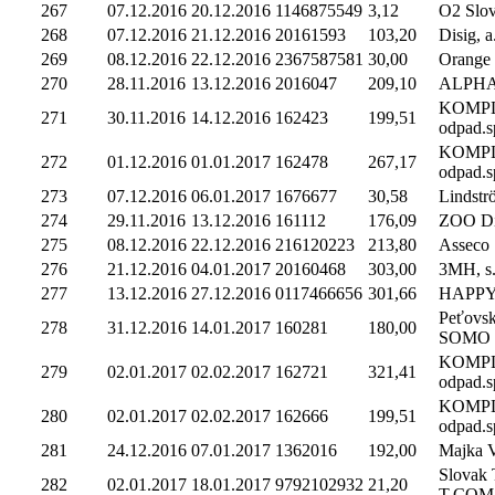
267
07.12.2016
20.12.2016
1146875549
3,12
O2 Slova
268
07.12.2016
21.12.2016
20161593
103,20
Disig, a.
269
08.12.2016
22.12.2016
2367587581
30,00
Orange 
270
28.11.2016
13.12.2016
2016047
209,10
ALPHAM
KOMP
271
30.11.2016
14.12.2016
162423
199,51
odpad.sp
KOMP
272
01.12.2016
01.01.2017
162478
267,17
odpad.sp
273
07.12.2016
06.01.2017
1676677
30,58
Lindströ
274
29.11.2016
13.12.2016
161112
176,09
ZOO Diví
275
08.12.2016
22.12.2016
216120223
213,80
Asseco S
276
21.12.2016
04.01.2017
20160468
303,00
3MH, s.
277
13.12.2016
27.12.2016
0117466656
301,66
HAPPY
Peťovsk
278
31.12.2016
14.01.2017
160281
180,00
SOMO
KOMP
279
02.01.2017
02.02.2017
162721
321,41
odpad.sp
KOMP
280
02.01.2017
02.02.2017
162666
199,51
odpad.sp
281
24.12.2016
07.01.2017
1362016
192,00
Majka V
Slovak 
282
02.01.2017
18.01.2017
9792102932
21,20
T.COM