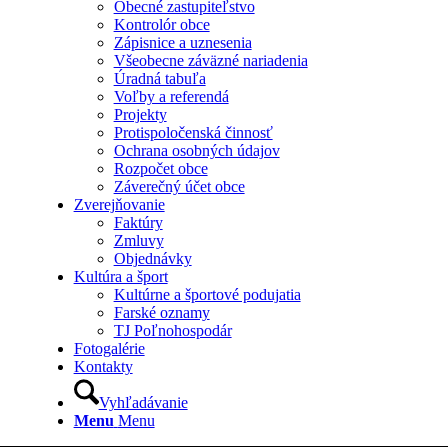
Obecné zastupiteľstvo
Kontrolór obce
Zápisnice a uznesenia
Všeobecne záväzné nariadenia
Úradná tabuľa
Voľby a referendá
Projekty
Protispoločenská činnosť
Ochrana osobných údajov
Rozpočet obce
Záverečný účet obce
Zverejňovanie
Faktúry
Zmluvy
Objednávky
Kultúra a šport
Kultúrne a športové podujatia
Farské oznamy
TJ Poľnohospodár
Fotogalérie
Kontakty
Vyhľadávanie
Menu
Menu