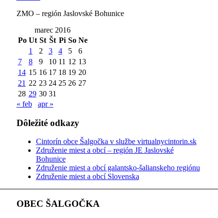
ZMO – región Jaslovské Bohunice
marec 2016
Po
Ut
St
Št
Pi
So
Ne
1
2
3
4
5
6
7
8
9
10
11
12
13
14
15
16
17
18
19
20
21
22
23
24
25
26
27
28
29
30
31
« feb
apr »
Dôležité odkazy
Cintorín obce Šalgočka v službe virtualnycintorin.sk
Združenie miest a obcí – región JE Jaslovské
Bohunice
Združenie miest a obcí galantsko-šalianskeho regiónu
Združenie miest a obcí Slovenska
OBEC ŠALGOČKA