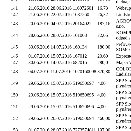
dielňa, s
141
21.06.2016
28.06.2016
116072601
16,73
Websuppo
142
21.06.2016
22.07.2016
1637260
26,32
Lindströ
AGROWE
143
20.06.2016
04.07.2016
20164022
187,16
s.r.o.
KOMP
144
28.06.2016
28.07.2016
161068
72,05
odpad.sp
Peťovsk
145
30.06.2016
14.07.2016
160134
180,00
SOMO
146
01.07.2016
15.07.2016
167012
20,60
Expreste
147
30.06.2016
14.07.2016
682016
280,01
Majka V
COLOR
148
04.07.2016
11.07.2016
1020160098
370,80
Ladisla
SPP Sl
149
29.06.2016
15.07.2016
519650697
4,00
plynáre
SPP Sl
150
29.06.2016
15.07.2016
519650695
4,00
plynáre
SPP Sl
151
29.06.2016
15.07.2016
519650696
4,00
plynáre
SPP Sl
152
29.06.2016
26.07.2016
519650694
460,00
plynáre
SPP Sl
153
01.07.2016
28.07.2016
7273574811
197,00