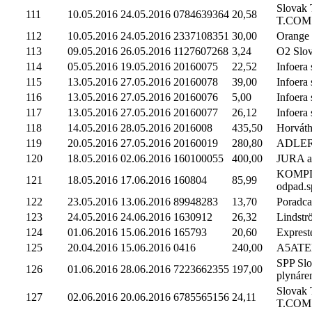
Slovak 
111
10.05.2016
24.05.2016
0784639364
20,58
T.COM
112
10.05.2016
24.05.2016
2337108351
30,00
Orange 
113
09.05.2016
26.05.2016
1127607268
3,24
O2 Slova
114
05.05.2016
19.05.2016
20160075
22,52
Infoera s
115
13.05.2016
27.05.2016
20160078
39,00
Infoera s
116
13.05.2016
27.05.2016
20160076
5,00
Infoera s
117
13.05.2016
27.05.2016
20160077
26,12
Infoera s
118
14.05.2016
28.05.2016
2016008
435,50
Horváth
119
20.05.2016
27.05.2016
20160019
280,80
ADLER 
120
18.05.2016
02.06.2016
160100055
400,00
JURA aud
KOMP
121
18.05.2016
17.06.2016
160804
85,99
odpad.sp
122
23.05.2016
13.06.2016
89948283
13,70
Poradca,
123
24.05.2016
24.06.2016
1630912
26,32
Lindströ
124
01.06.2016
15.06.2016
165793
20,60
Expreste
125
20.04.2016
15.06.2016
0416
240,00
A5ATE
SPP Sl
126
01.06.2016
28.06.2016
7223662355
197,00
plynáre
Slovak 
127
02.06.2016
20.06.2016
6785565156
24,11
T.COM