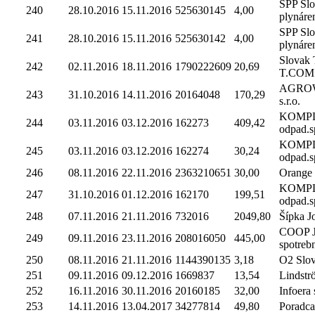
SPP Sl
240
28.10.2016
15.11.2016
525630145
4,00
plynáre
SPP Sl
241
28.10.2016
15.11.2016
525630142
4,00
plynáre
Slovak 
242
02.11.2016
18.11.2016
1790222609
20,69
T.COM
AGROWE
243
31.10.2016
14.11.2016
20164048
170,29
s.r.o.
KOMP
244
03.11.2016
03.12.2016
162273
409,42
odpad.sp
KOMP
245
03.11.2016
03.12.2016
162274
30,24
odpad.sp
246
08.11.2016
22.11.2016
2363210651
30,00
Orange 
KOMP
247
31.10.2016
01.12.2016
162170
199,51
odpad.sp
248
07.11.2016
21.11.2016
732016
2049,80
Šípka J
COOP Je
249
09.11.2016
23.11.2016
208016050
445,00
spotreb
250
08.11.2016
21.11.2016
1144390135
3,18
O2 Slova
251
09.11.2016
09.12.2016
1669837
13,54
Lindströ
252
16.11.2016
30.11.2016
20160185
32,00
Infoera s
253
14.11.2016
13.04.2017
34277814
49,80
Poradca,