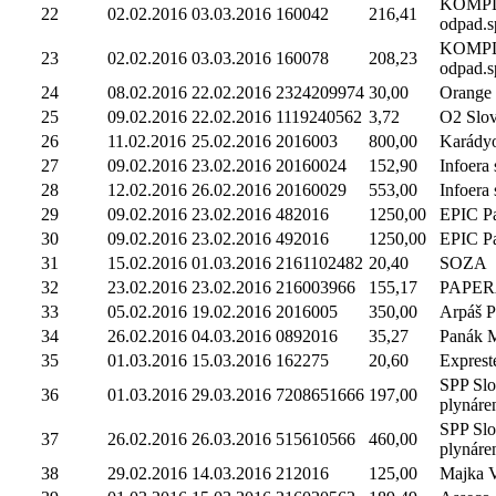
KOMP
22
02.02.2016
03.03.2016
160042
216,41
odpad.sp
KOMP
23
02.02.2016
03.03.2016
160078
208,23
odpad.sp
24
08.02.2016
22.02.2016
2324209974
30,00
Orange 
25
09.02.2016
22.02.2016
1119240562
3,72
O2 Slova
26
11.02.2016
25.02.2016
2016003
800,00
Karádyo
27
09.02.2016
23.02.2016
20160024
152,90
Infoera s
28
12.02.2016
26.02.2016
20160029
553,00
Infoera s
29
09.02.2016
23.02.2016
482016
1250,00
EPIC Par
30
09.02.2016
23.02.2016
492016
1250,00
EPIC Par
31
15.02.2016
01.03.2016
2161102482
20,40
SOZA
32
23.02.2016
23.02.2016
216003966
155,17
PAPERA 
33
05.02.2016
19.02.2016
2016005
350,00
Arpáš P
34
26.02.2016
04.03.2016
0892016
35,27
Panák M
35
01.03.2016
15.03.2016
162275
20,60
Expreste
SPP Sl
36
01.03.2016
29.03.2016
7208651666
197,00
plynáre
SPP Sl
37
26.02.2016
26.03.2016
515610566
460,00
plynáre
38
29.02.2016
14.03.2016
212016
125,00
Majka V