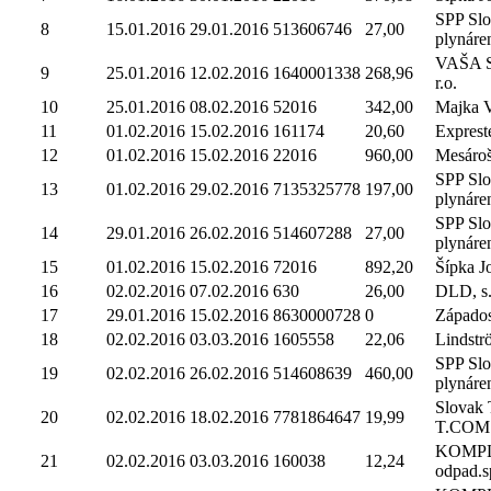
SPP Sl
8
15.01.2016
29.01.2016
513606746
27,00
plynáre
VAŠA Sl
9
25.01.2016
12.02.2016
1640001338
268,96
r.o.
10
25.01.2016
08.02.2016
52016
342,00
Majka V
11
01.02.2016
15.02.2016
161174
20,60
Expreste
12
01.02.2016
15.02.2016
22016
960,00
Mesáro
SPP Sl
13
01.02.2016
29.02.2016
7135325778
197,00
plynáre
SPP Sl
14
29.01.2016
26.02.2016
514607288
27,00
plynáre
15
01.02.2016
15.02.2016
72016
892,20
Šípka J
16
02.02.2016
07.02.2016
630
26,00
DLD, s.
17
29.01.2016
15.02.2016
8630000728
0
Západosl
18
02.02.2016
03.03.2016
1605558
22,06
Lindströ
SPP Sl
19
02.02.2016
26.02.2016
514608639
460,00
plynáre
Slovak 
20
02.02.2016
18.02.2016
7781864647
19,99
T.COM
KOMP
21
02.02.2016
03.03.2016
160038
12,24
odpad.sp