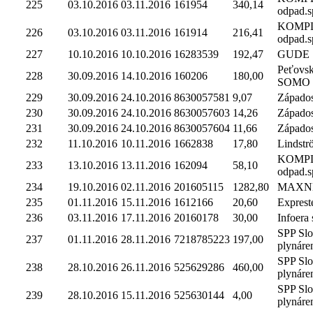
225
03.10.2016
03.11.2016
161954
340,14
odpad.sp
KOMP
226
03.10.2016
03.11.2016
161914
216,41
odpad.sp
227
10.10.2016
10.10.2016
16283539
192,47
GUDE Sl
Peťovsk
228
30.09.2016
14.10.2016
160206
180,00
SOMO
229
30.09.2016
24.10.2016
8630057581
9,07
Západosl
230
30.09.2016
24.10.2016
8630057603
14,26
Západosl
231
30.09.2016
24.10.2016
8630057604
11,66
Západosl
232
11.10.2016
10.11.2016
1662838
17,80
Lindströ
KOMP
233
13.10.2016
13.11.2016
162094
58,10
odpad.sp
234
19.10.2016
02.11.2016
201605115
1282,80
MAXNE
235
01.11.2016
15.11.2016
1612166
20,60
Expreste
236
03.11.2016
17.11.2016
20160178
30,00
Infoera s
SPP Sl
237
01.11.2016
28.11.2016
7218785223
197,00
plynáre
SPP Sl
238
28.10.2016
26.11.2016
525629286
460,00
plynáre
SPP Sl
239
28.10.2016
15.11.2016
525630144
4,00
plynáre