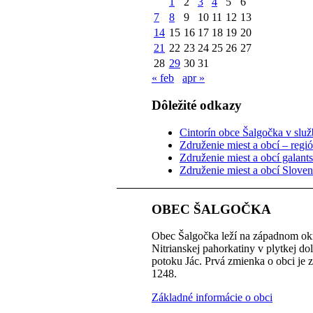
1
2
3
4
5
6
7
8
9
10
11
12
13
14
15
16
17
18
19
20
21
22
23
24
25
26
27
28
29
30
31
« feb
apr »
Dôležité odkazy
Cintorín obce Šalgočka v služb
Združenie miest a obcí – regi
Združenie miest a obcí galant
Združenie miest a obcí Slove
OBEC ŠALGOČKA
Obec Šalgočka leží na západnom okr
Nitrianskej pahorkatiny v plytkej do
potoku Jác. Prvá zmienka o obci je 
1248.
Základné informácie o obci