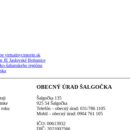
e virtualnycintorin.sk
ón JE Jaslovské Bohunice
sko-šalianskeho regiónu
nska
OBECNÝ ÚRAD ŠALGOČKA
aji
Šalgočka 135
linke
925 54 Šalgočka
z roku
Telefón – obecný úrad: 031/786 1105
Mobil – obecný úrad: 0904 761 105
IČO: 00613932
DIČ: 2021002566