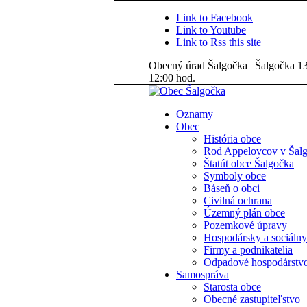
Link to Facebook
Link to Youtube
Link to Rss this site
Obecný úrad Šalgočka | Šalgočka 135
12:00 hod.
Oznamy
Obec
História obce
Rod Appelovcov v Šal
Štatút obce Šalgočka
Symboly obce
Báseň o obci
Civilná ochrana
Územný plán obce
Pozemkové úpravy
Hospodársky a sociálny
Firmy a podnikatelia
Odpadové hospodárstv
Samospráva
Starosta obce
Obecné zastupiteľstvo