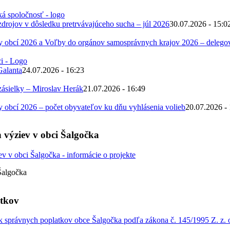
zdrojov v dôsledku pretrvávajúceho sucha – júl 2026
30.07.2026 - 15:0
 obcí 2026 a Voľby do orgánov samosprávnych krajov 2026 – deleg
Galanta
24.07.2026 - 16:23
zásielky – Miroslav Herák
21.07.2026 - 16:49
obcí 2026 – počet obyvateľov ku dňu vyhlásenia volieb
20.07.2026 -
 výziev v obci Šalgočka
Šalgočka
atkov
 správnych poplatkov obce Šalgočka podľa zákona č. 145/1995 Z. z. o