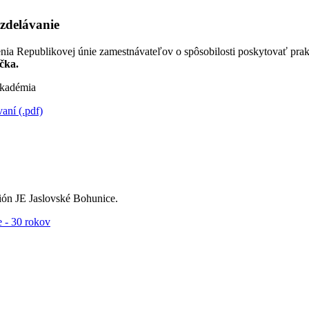
zdelávanie
nia Republikovej únie zamestnávateľov o spôsobilosti poskytovať pra
čka.
kadémia
ní (.pdf)
ón JE Jaslovské Bohunice.