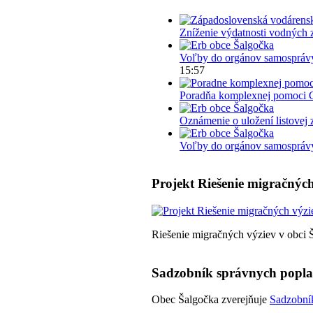
Zníženie výdatnosti vodných 
Voľby do orgánov samosprávy
15:57
Poradňa komplexnej pomoci 
Oznámenie o uložení listovej 
Voľby do orgánov samosprávy 
Projekt Riešenie migračných
Riešenie migračných výziev v obci 
Sadzobník správnych popl
Obec Šalgočka zverejňuje
Sadzobník