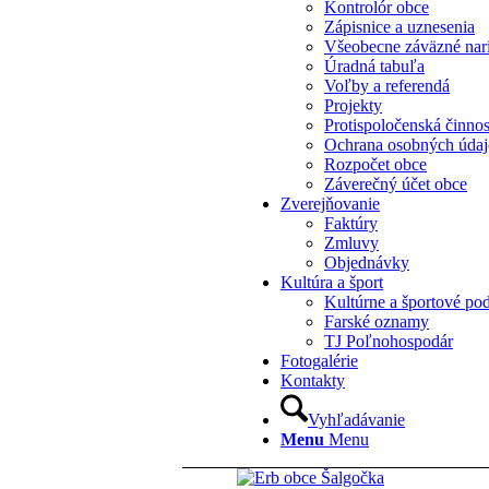
Kontrolór obce
Zápisnice a uznesenia
Všeobecne záväzné nar
Úradná tabuľa
Voľby a referendá
Projekty
Protispoločenská činno
Ochrana osobných úda
Rozpočet obce
Záverečný účet obce
Zverejňovanie
Faktúry
Zmluvy
Objednávky
Kultúra a šport
Kultúrne a športové pod
Farské oznamy
TJ Poľnohospodár
Fotogalérie
Kontakty
Vyhľadávanie
Menu
Menu