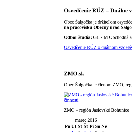
Osvedčenie RÚZ – Duálne v
Obec Šalgočka je držiteľom osvedče
na pracovisku Obecný úrad Šalgo
Odbor štúdia:
6317 M Obchodná a
Osvedčenie RÚZ o duálnom vzdeláva
ZMO.sk
Obec Šalgočka je členom ZMO, regi
ZMO – región Jaslovské Bohunice
marec 2016
Po
Ut
St
Št
Pi
So
Ne