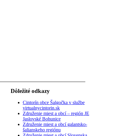
Dôležité odkazy
Cintorín obce Šalgočka v službe
virtualnycintorin.sk
Združenie miest a obcí – región JE
Jaslovské Bohunice
Združenie miest a obcí galantsko-
šalianskeho regiónu
Združenie miest a obcí Slovenska