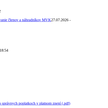
2
ovanie členov a náhradníkov MVK
27.07.2026 -
 18:54
 správnych poplatkoch v platnom znení (.pdf)