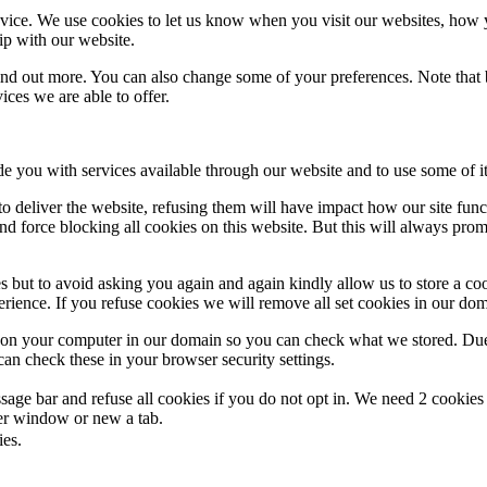
ice. We use cookies to let us know when you visit our websites, how yo
ip with our website.
 find out more. You can also change some of your preferences. Note tha
ces we are able to offer.
de you with services available through our website and to use some of it
 to deliver the website, refusing them will have impact how our site fun
d force blocking all cookies on this website. But this will always pro
s but to avoid asking you again and again kindly allow us to store a cook
xperience. If you refuse cookies we will remove all set cookies in our do
s on your computer in our domain so you can check what we stored. Due
an check these in your browser security settings.
ge bar and refuse all cookies if you do not opt in. We need 2 cookies t
r window or new a tab.
ies.