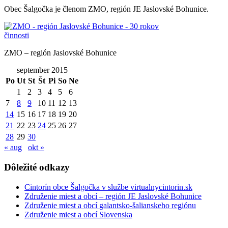
Obec Šalgočka je členom ZMO, región JE Jaslovské Bohunice.
ZMO – región Jaslovské Bohunice
september 2015
Po
Ut
St
Št
Pi
So
Ne
1
2
3
4
5
6
7
8
9
10
11
12
13
14
15
16
17
18
19
20
21
22
23
24
25
26
27
28
29
30
« aug
okt »
Dôležité odkazy
Cintorín obce Šalgočka v službe virtualnycintorin.sk
Združenie miest a obcí – región JE Jaslovské Bohunice
Združenie miest a obcí galantsko-šalianskeho regiónu
Združenie miest a obcí Slovenska