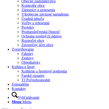
Obecné zastupiteľstvo
Kontrolór obce
Zápisnice a uznesenia
Všeobecne záväzné nariadenia
Úradná tabuľa
Voľby a referendá
Projekty
Protispoločenská činnosť
Ochrana osobných údajov
Rozpočet obce
Záverečný účet obce
Zverejňovanie
Faktúry
Zmluvy
Objednávky
Kultúra a šport
Kultúrne a športové podujatia
Farské oznamy
TJ Poľnohospodár
Fotogalérie
Kontakty
Vyhľadávanie
Menu
Menu