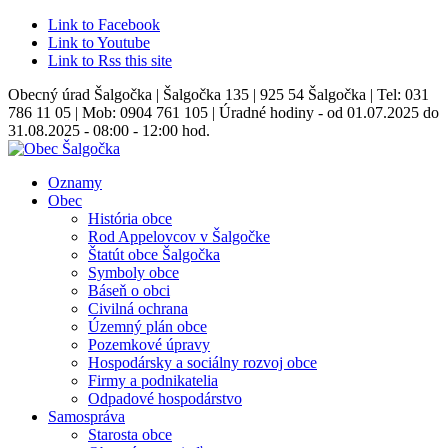
Link to Facebook
Link to Youtube
Link to Rss this site
Obecný úrad Šalgočka | Šalgočka 135 | 925 54 Šalgočka | Tel: 031
786 11 05 | Mob: 0904 761 105 | Úradné hodiny - od 01.07.2025 do
31.08.2025 - 08:00 - 12:00 hod.
Oznamy
Obec
História obce
Rod Appelovcov v Šalgočke
Štatút obce Šalgočka
Symboly obce
Báseň o obci
Civilná ochrana
Územný plán obce
Pozemkové úpravy
Hospodársky a sociálny rozvoj obce
Firmy a podnikatelia
Odpadové hospodárstvo
Samospráva
Starosta obce