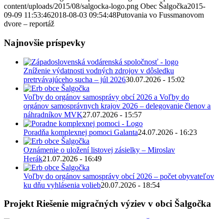
content/uploads/2015/08/salgocka-logo.png
Obec Šalgočka
2015-
09-09 11:53:46
2018-08-03 09:54:48
Putovania vo Fussmanovom
dvore – reportáž
Najnovšie príspevky
Zníženie výdatnosti vodných zdrojov v dôsledku
pretrvávajúceho sucha – júl 2026
30.07.2026 - 15:02
Voľby do orgánov samosprávy obcí 2026 a Voľby do
orgánov samosprávnych krajov 2026 – delegovanie členov a
náhradníkov MVK
27.07.2026 - 15:57
Poradňa komplexnej pomoci Galanta
24.07.2026 - 16:23
Oznámenie o uložení listovej zásielky – Miroslav
Herák
21.07.2026 - 16:49
Voľby do orgánov samosprávy obcí 2026 – počet obyvateľov
ku dňu vyhlásenia volieb
20.07.2026 - 18:54
Projekt Riešenie migračných výziev v obci Šalgočka