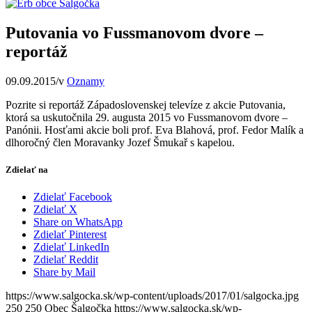
Putovania vo Fussmanovom dvore –
reportáž
09.09.2015
/
v
Oznamy
Pozrite si reportáž Západoslovenskej televíze z akcie Putovania,
ktorá sa uskutočnila 29. augusta 2015 vo Fussmanovom dvore –
Panónii. Hosťami akcie boli prof. Eva Blahová, prof. Fedor Malík a
dlhoročný člen Moravanky Jozef Šmukař s kapelou.
Zdielať na
Zdielať Facebook
Zdielať X
Share on WhatsApp
Zdielať Pinterest
Zdielať LinkedIn
Zdielať Reddit
Share by Mail
https://www.salgocka.sk/wp-content/uploads/2017/01/salgocka.jpg
250
250
Obec Šalgočka
https://www.salgocka.sk/wp-