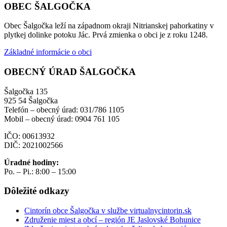
OBEC ŠALGOČKA
Obec Šalgočka leží na západnom okraji Nitrianskej pahorkatiny v
plytkej dolinke potoku Jác. Prvá zmienka o obci je z roku 1248.
Základné informácie o obci
OBECNÝ ÚRAD ŠALGOČKA
Šalgočka 135
925 54 Šalgočka
Telefón – obecný úrad: 031/786 1105
Mobil – obecný úrad: 0904 761 105
IČO: 00613932
DIČ: 2021002566
Úradné hodiny:
Po. – Pi.: 8:00 – 15:00
Dôležité odkazy
Cintorín obce Šalgočka v službe virtualnycintorin.sk
Združenie miest a obcí – región JE Jaslovské Bohunice