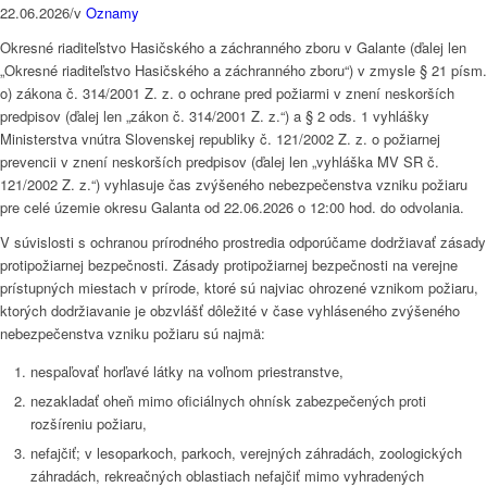
22.06.2026
/
v
Oznamy
Okresné riaditeľstvo Hasičského a záchranného zboru v Galante (ďalej len
„Okresné riaditeľstvo Hasičského a záchranného zboru“) v zmysle § 21 písm.
o) zákona č. 314/2001 Z. z. o ochrane pred požiarmi v znení neskorších
predpisov (ďalej len „zákon č. 314/2001 Z. z.“) a § 2 ods. 1 vyhlášky
Ministerstva vnútra Slovenskej republiky č. 121/2002 Z. z. o požiarnej
prevencii v znení neskorších predpisov (ďalej len „vyhláška MV SR č.
121/2002 Z. z.“) vyhlasuje čas zvýšeného nebezpečenstva vzniku požiaru
pre celé územie okresu Galanta od 22.06.2026 o 12:00 hod. do odvolania.
V súvislosti s ochranou prírodného prostredia odporúčame dodržiavať zásady
protipožiarnej bezpečnosti. Zásady protipožiarnej bezpečnosti na verejne
prístupných miestach v prírode, ktoré sú najviac ohrozené vznikom požiaru,
ktorých dodržiavanie je obzvlášť dôležité v čase vyhláseného zvýšeného
nebezpečenstva vzniku požiaru sú najmä:
nespaľovať horľavé látky na voľnom priestranstve,
nezakladať oheň mimo oficiálnych ohnísk zabezpečených proti
rozšíreniu požiaru,
nefajčiť; v lesoparkoch, parkoch, verejných záhradách, zoologických
záhradách, rekreačných oblastiach nefajčiť mimo vyhradených