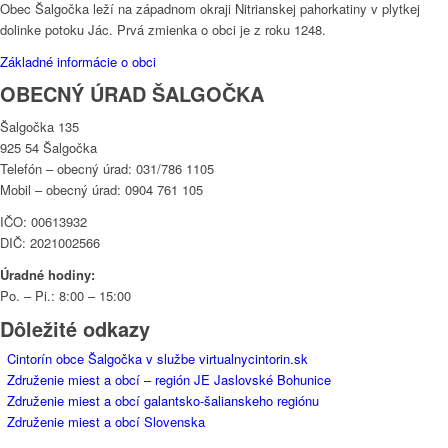
Obec Šalgočka leží na západnom okraji Nitrianskej pahorkatiny v plytkej
dolinke potoku Jác. Prvá zmienka o obci je z roku 1248.
Základné informácie o obci
OBECNÝ ÚRAD ŠALGOČKA
Šalgočka 135
925 54 Šalgočka
Telefón – obecný úrad: 031/786 1105
Mobil – obecný úrad: 0904 761 105
IČO: 00613932
DIČ: 2021002566
Úradné hodiny:
Po. – Pi.: 8:00 – 15:00
Dôležité odkazy
Cintorín obce Šalgočka v službe virtualnycintorin.sk
Združenie miest a obcí – región JE Jaslovské Bohunice
Združenie miest a obcí galantsko-šalianskeho regiónu
Združenie miest a obcí Slovenska