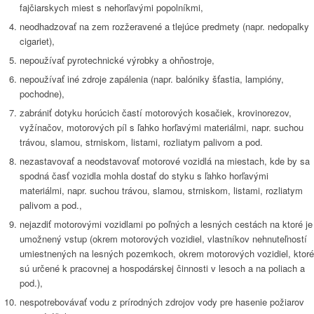
fajčiarskych miest s nehorľavými popolníkmi,
neodhadzovať na zem rozžeravené a tlejúce predmety (napr. nedopalky
cigariet),
nepoužívať pyrotechnické výrobky a ohňostroje,
nepoužívať iné zdroje zapálenia (napr. balóniky šťastia, lampióny,
pochodne),
zabrániť dotyku horúcich častí motorových kosačiek, krovinorezov,
vyžínačov, motorových píl s ľahko horľavými materiálmi, napr. suchou
trávou, slamou, strniskom, listami, rozliatym palivom a pod.
nezastavovať a neodstavovať motorové vozidlá na miestach, kde by sa
spodná časť vozidla mohla dostať do styku s ľahko horľavými
materiálmi, napr. suchou trávou, slamou, strniskom, listami, rozliatym
palivom a pod.,
nejazdiť motorovými vozidlami po poľných a lesných cestách na ktoré je
umožnený vstup (okrem motorových vozidiel, vlastníkov nehnuteľností
umiestnených na lesných pozemkoch, okrem motorových vozidiel, ktoré
sú určené k pracovnej a hospodárskej činnosti v lesoch a na poliach a
pod.),
nespotrebovávať vodu z prírodných zdrojov vody pre hasenie požiarov