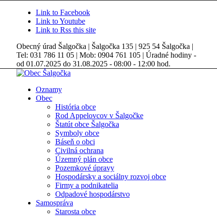
Link to Facebook
Link to Youtube
Link to Rss this site
Obecný úrad Šalgočka | Šalgočka 135 | 925 54 Šalgočka |
Tel: 031 786 11 05 | Mob: 0904 761 105 | Úradné hodiny -
od 01.07.2025 do 31.08.2025 - 08:00 - 12:00 hod.
Oznamy
Obec
História obce
Rod Appelovcov v Šalgočke
Štatút obce Šalgočka
Symboly obce
Báseň o obci
Civilná ochrana
Územný plán obce
Pozemkové úpravy
Hospodársky a sociálny rozvoj obce
Firmy a podnikatelia
Odpadové hospodárstvo
Samospráva
Starosta obce