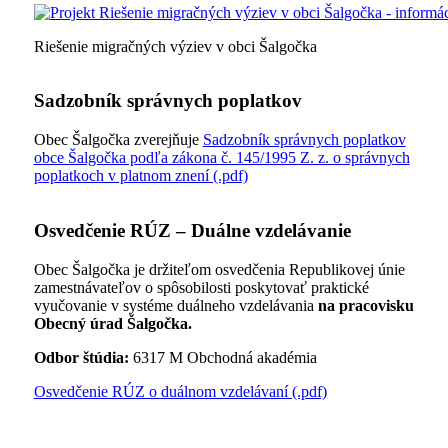
Riešenie migračných výziev v obci Šalgočka
Sadzobník správnych poplatkov
Obec Šalgočka zverejňuje
Sadzobník správnych poplatkov
obce Šalgočka podľa zákona č. 145/1995 Z. z. o správnych
poplatkoch v platnom znení (.pdf)
Osvedčenie RÚZ – Duálne vzdelávanie
Obec Šalgočka je držiteľom osvedčenia Republikovej únie
zamestnávateľov o spôsobilosti poskytovať praktické
vyučovanie v systéme duálneho vzdelávania
na pracovisku
Obecný úrad Šalgočka.
Odbor štúdia:
6317 M Obchodná akadémia
Osvedčenie RÚZ o duálnom vzdelávaní (.pdf)