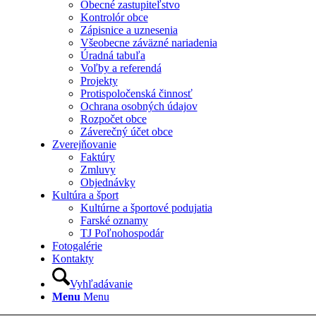
Obecné zastupiteľstvo
Kontrolór obce
Zápisnice a uznesenia
Všeobecne záväzné nariadenia
Úradná tabuľa
Voľby a referendá
Projekty
Protispoločenská činnosť
Ochrana osobných údajov
Rozpočet obce
Záverečný účet obce
Zverejňovanie
Faktúry
Zmluvy
Objednávky
Kultúra a šport
Kultúrne a športové podujatia
Farské oznamy
TJ Poľnohospodár
Fotogalérie
Kontakty
Vyhľadávanie
Menu
Menu