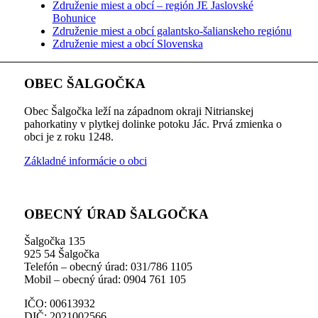
Združenie miest a obcí – región JE Jaslovské
Bohunice
Združenie miest a obcí galantsko-šalianskeho regiónu
Združenie miest a obcí Slovenska
OBEC ŠALGOČKA
Obec Šalgočka leží na západnom okraji Nitrianskej
pahorkatiny v plytkej dolinke potoku Jác. Prvá zmienka o
obci je z roku 1248.
Základné informácie o obci
OBECNÝ ÚRAD ŠALGOČKA
Šalgočka 135
925 54 Šalgočka
Telefón – obecný úrad: 031/786 1105
Mobil – obecný úrad: 0904 761 105
IČO: 00613932
DIČ: 2021002566