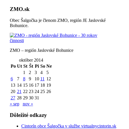
ZMO.sk
Obec Šalgočka je členom ZMO, región JE Jaslovské
Bohunice.
ZMO – región Jaslovské Bohunice
október 2014
Po
Ut
St
Št
Pi
So
Ne
1
2
3
4
5
6
7
8
9
10
11
12
13
14
15
16
17
18
19
20
21
22
23
24
25
26
27
28
29
30
31
« sep
nov »
Dôležité odkazy
Cintorín obce Šalgočka v službe virtualnycintorin.sk