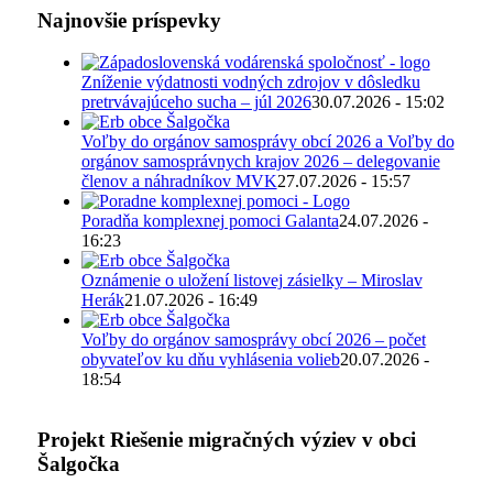
Najnovšie príspevky
Zníženie výdatnosti vodných zdrojov v dôsledku
pretrvávajúceho sucha – júl 2026
30.07.2026 - 15:02
Voľby do orgánov samosprávy obcí 2026 a Voľby do
orgánov samosprávnych krajov 2026 – delegovanie
členov a náhradníkov MVK
27.07.2026 - 15:57
Poradňa komplexnej pomoci Galanta
24.07.2026 -
16:23
Oznámenie o uložení listovej zásielky – Miroslav
Herák
21.07.2026 - 16:49
Voľby do orgánov samosprávy obcí 2026 – počet
obyvateľov ku dňu vyhlásenia volieb
20.07.2026 -
18:54
Projekt Riešenie migračných výziev v obci
Šalgočka