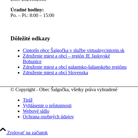
Úradné hodiny:
Po. – Pi.: 8:00 – 15:00
Dôležité odkazy
Cintorín obce Šalgočka v službe virtualnycintorin.sk
Združenie miest a obcí – región JE Jaslovské
Bohunice
Združenie miest a obcí galantsko-šalianskeho regiónu
Združenie miest a obcí Slovenska
© Copyright - Obec Šalgočka, všetky práva vyhradené
Tiráž
Vyhlásenie o prístupnosti
Webové sídlo
Ochrana osobných údajov
Zrolovať na začiatok