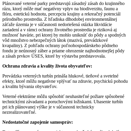
Plánované veterné parky predstavujú zásadný zásah do krajinného
rázu, ktorý môže mať negatívny vplyv na biodiverzitu, faunu a
flóru, estetickú hodnotu, percepciu krajiny a rekreačný potenciál
prírodného prostredia. Z hľadiska dlhodobej environmentálnej
záťaže územia je v súčasnosti nedoriešená otázka likvidácie
zariadení a v rámci ochrany životného prostredia je riziková aj
možnosť havárie, pri ktorej by mohlo uniknúť do pôdy a spodných
vôd množstvo nebezpečných látok (mazivá, prevádzkové
kvapaliny). Z pohľadu ochrany poľnohospodárskeho pôdneho
fondu je neúnosný záber a priame ohrozenie najhodnotnejšej pôdy
a zásah prvkov ÚSES, ktoré by výstavba predstavovala. ​
Ochrana zdravia a kvality života obyvateľov:
Prevádzka veterných turbín prináša hlukové, tieňové a svetelné
efekty, ktoré môžu negatívne vplývať na zdravie, psychickú pohodu
a kvalitu bývania obyvateľov.​
Veterné elektrárne môžu spôsobiť neuhasiteľné požiare spôsobené
technickými závadami a poruchovými ložiskami. Uhasenie turbín
pri ich plánovanej výške je v súčasnosti technicky
nezrealizovateľné. ​
Nedostatočné zapojenie samospráv: