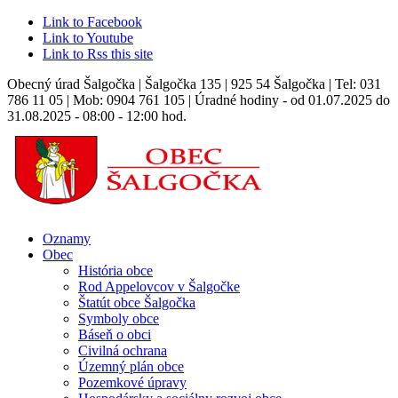
Link to Facebook
Link to Youtube
Link to Rss this site
Obecný úrad Šalgočka | Šalgočka 135 | 925 54 Šalgočka | Tel: 031
786 11 05 | Mob: 0904 761 105 | Úradné hodiny - od 01.07.2025 do
31.08.2025 - 08:00 - 12:00 hod.
Oznamy
Obec
História obce
Rod Appelovcov v Šalgočke
Štatút obce Šalgočka
Symboly obce
Báseň o obci
Civilná ochrana
Územný plán obce
Pozemkové úpravy