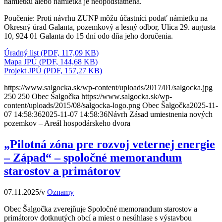
námietku alebo námietka je neopodstatnená.
Poučenie: Proti návrhu ZUNP môžu účastníci podať námietku na
Okresný úrad Galanta, pozemkový a lesný odbor, Ulica 29. augusta
10, 924 01 Galanta do 15 dní odo dňa jeho doručenia.
Úradný list (PDF, 117,09 KB)
Mapa JPÚ (PDF, 144,68 KB)
Projekt JPÚ (PDF, 157,27 KB)
https://www.salgocka.sk/wp-content/uploads/2017/01/salgocka.jpg
250
250
Obec Šalgočka
https://www.salgocka.sk/wp-
content/uploads/2015/08/salgocka-logo.png
Obec Šalgočka
2025-11-
07 14:58:36
2025-11-07 14:58:36
Návrh Zásad umiestnenia nových
pozemkov – Areál hospodárskeho dvora
„Pilotná zóna pre rozvoj veternej energie
– Západ“ – spoločné memorandum
starostov a primátorov
07.11.2025
/
v
Oznamy
Obec Šalgočka zverejňuje Spoločné memorandum starostov a
primátorov dotknutých obcí a miest o nesúhlase s výstavbou