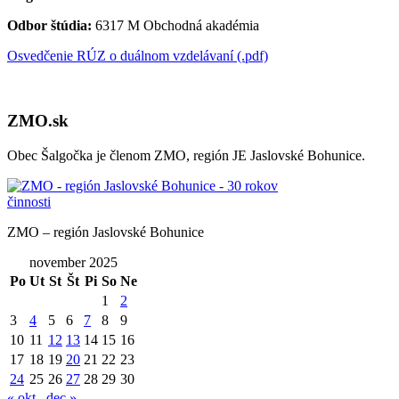
Odbor štúdia:
6317 M Obchodná akadémia
Osvedčenie RÚZ o duálnom vzdelávaní (.pdf)
ZMO.sk
Obec Šalgočka je členom ZMO, región JE Jaslovské Bohunice.
ZMO – región Jaslovské Bohunice
november 2025
Po
Ut
St
Št
Pi
So
Ne
1
2
3
4
5
6
7
8
9
10
11
12
13
14
15
16
17
18
19
20
21
22
23
24
25
26
27
28
29
30
« okt
dec »