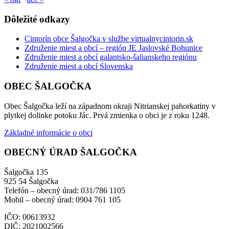
Dôležité odkazy
Cintorín obce Šalgočka v službe virtualnycintorin.sk
Združenie miest a obcí – región JE Jaslovské Bohunice
Združenie miest a obcí galantsko-šalianskeho regiónu
Združenie miest a obcí Slovenska
OBEC ŠALGOČKA
Obec Šalgočka leží na západnom okraji Nitrianskej pahorkatiny v
plytkej dolinke potoku Jác. Prvá zmienka o obci je z roku 1248.
Základné informácie o obci
OBECNÝ ÚRAD ŠALGOČKA
Šalgočka 135
925 54 Šalgočka
Telefón – obecný úrad: 031/786 1105
Mobil – obecný úrad: 0904 761 105
IČO: 00613932
DIČ: 2021002566