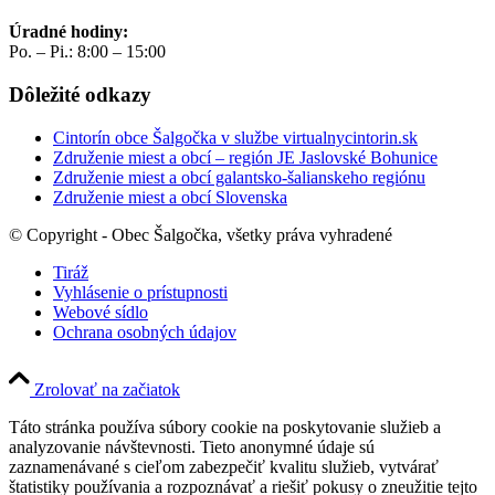
Úradné hodiny:
Po. – Pi.: 8:00 – 15:00
Dôležité odkazy
Cintorín obce Šalgočka v službe virtualnycintorin.sk
Združenie miest a obcí – región JE Jaslovské Bohunice
Združenie miest a obcí galantsko-šalianskeho regiónu
Združenie miest a obcí Slovenska
© Copyright - Obec Šalgočka, všetky práva vyhradené
Tiráž
Vyhlásenie o prístupnosti
Webové sídlo
Ochrana osobných údajov
Zrolovať na začiatok
Táto stránka používa súbory cookie na poskytovanie služieb a
analyzovanie návštevnosti. Tieto anonymné údaje sú
zaznamenávané s cieľom zabezpečiť kvalitu služieb, vytvárať
štatistiky používania a rozpoznávať a riešiť pokusy o zneužitie tejto