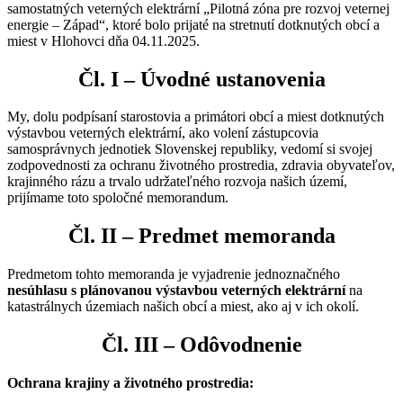
samostatných veterných elektrární „Pilotná zóna pre rozvoj veternej
energie – Západ“, ktoré bolo prijaté na stretnutí dotknutých obcí a
miest v Hlohovci dňa 04.11.2025.
Čl. I – Úvodné ustanovenia
My, dolu podpísaní starostovia a primátori obcí a miest dotknutých
výstavbou veterných elektrární, ako volení zástupcovia
samosprávnych jednotiek Slovenskej republiky, vedomí si svojej
zodpovednosti za ochranu životného prostredia, zdravia obyvateľov,
krajinného rázu a trvalo udržateľného rozvoja našich území,
prijímame toto spoločné memorandum.​
Čl. II – Predmet memoranda
Predmetom tohto memoranda je vyjadrenie jednoznačného
nesúhlasu s plánovanou výstavbou veterných elektrární
na
katastrálnych územiach našich obcí a miest, ako aj v ich okolí.​
Čl. III – Odôvodnenie
Ochrana krajiny a životného prostredia: