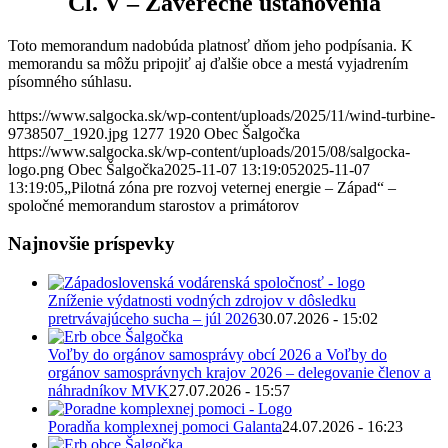
Čl. V – Záverečné ustanovenia
Toto memorandum nadobúda platnosť dňom jeho podpísania.​ K
memorandu sa môžu pripojiť aj ďalšie obce a mestá vyjadrením
písomného súhlasu.​
https://www.salgocka.sk/wp-content/uploads/2025/11/wind-turbine-
9738507_1920.jpg
1277
1920
Obec Šalgočka
https://www.salgocka.sk/wp-content/uploads/2015/08/salgocka-
logo.png
Obec Šalgočka
2025-11-07 13:19:05
2025-11-07
13:19:05
„Pilotná zóna pre rozvoj veternej energie – Západ“ –
spoločné memorandum starostov a primátorov
Najnovšie príspevky
Zníženie výdatnosti vodných zdrojov v dôsledku
pretrvávajúceho sucha – júl 2026
30.07.2026 - 15:02
Voľby do orgánov samosprávy obcí 2026 a Voľby do
orgánov samosprávnych krajov 2026 – delegovanie členov a
náhradníkov MVK
27.07.2026 - 15:57
Poradňa komplexnej pomoci Galanta
24.07.2026 - 16:23