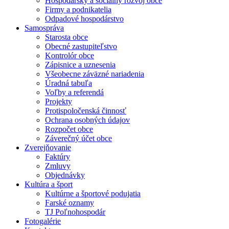
Hospodársky a sociálny rozvoj obce
Firmy a podnikatelia
Odpadové hospodárstvo
Samospráva
Starosta obce
Obecné zastupiteľstvo
Kontrolór obce
Zápisnice a uznesenia
Všeobecne záväzné nariadenia
Úradná tabuľa
Voľby a referendá
Projekty
Protispoločenská činnosť
Ochrana osobných údajov
Rozpočet obce
Záverečný účet obce
Zverejňovanie
Faktúry
Zmluvy
Objednávky
Kultúra a šport
Kultúrne a športové podujatia
Farské oznamy
TJ Poľnohospodár
Fotogalérie