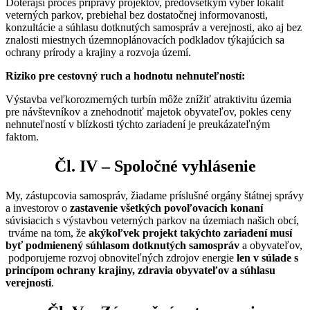
Doterajší proces prípravy projektov, predovšetkým výber lokalít
veterných parkov, prebiehal bez dostatočnej informovanosti,
konzultácie a súhlasu dotknutých samospráv a verejnosti, ako aj bez
znalosti miestnych územnoplánovacích podkladov týkajúcich sa
ochrany prírody a krajiny a rozvoja území.​
Riziko pre cestovný ruch a hodnotu nehnuteľností:
Výstavba veľkorozmerných turbín môže znížiť atraktivitu územia
pre návštevníkov a znehodnotiť majetok obyvateľov, pokles ceny
nehnuteľností v blízkosti týchto zariadení je preukázateľným
faktom.​
Čl. IV – Spoločné vyhlásenie
My, zástupcovia samospráv,​ žiadame príslušné orgány štátnej správy
a investorov o
zastavenie všetkých povoľovacích konaní
súvisiacich s výstavbou veterných parkov na územiach našich obcí,​
trváme na tom, že
akýkoľvek projekt takýchto zariadení musí
byť podmienený súhlasom dotknutých samospráv
a obyvateľov,​
podporujeme rozvoj obnoviteľných zdrojov energie
len v súlade s
princípom ochrany krajiny, zdravia obyvateľov a súhlasu
verejnosti
.​