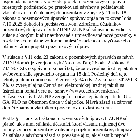
usporiadania územia v obvode projektu pozemkových úprav a
miestnych podmienok, po prerokovaní návrhov a požiadaviek
vlastníkov na určenie nových pozemkov v zmysle § 11 ods. 18
zákona o pozemkových úpravách správny orgán na rokovaní dňa
7.10.2025 dohodol s predstavenstvom Združenia účastníkov
pozemkových úprav návrh ZUNP. ZUNP sú súpisom pravidiel, v
súlade s ktorými budú navrhované a umiestňované nové pozemky v
rozdeľovacom pláne vo forme umiestňovacieho a vytyčovacieho
plánu v rámci projektu pozemkových úprav.
V súlade s § 11 ods. 23 zákona o pozemkových úpravách sa návrh
ZUNP doručuje verejnou vyhláškou podľa § 26 ods. 2 zákona č.
71/1967 Zb. o správnom konaní tak, že sa vyvesí na úradnej tabuli a
webovom sídle správneho orgánu na 15 dní. Posledný deň tejto
lehoty je dňom doručenia. V zmysle § 34 ods. 2 zákona č. 305/2013
Zb. sa zverejní aj na Centrálnej elektronickej úradnej tabuli na
ústrednom portáli verejnej správy (www.cuet.slovensko.sk).
Súčasne sa návrh ZUNP zverejní na dočasnej úradnej tabuli OU-
GA-PLO na Obecnom úrade v Šalgočke. Návrh zásad sa zároveň
doručí známym vlastníkom pozemkov do vlastných rúk.
Podľa § 11 ods. 23 zákona o pozemkových úpravách ZUNP sú
platné, ak s nimi súhlasia účastníci, ktorí vlastnia najmenej dve
tretiny výmery pozemkov v obvode projektu pozemkových úprav.
Za súhlas s návrhom zásad sa považuje aj to, ak vlastník nepodá