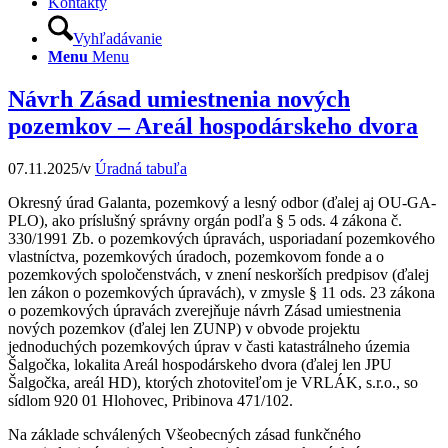
Kontakty
Vyhľadávanie
Menu
Menu
Návrh Zásad umiestnenia nových
pozemkov – Areál hospodárskeho dvora
07.11.2025
/
v
Úradná tabuľa
Okresný úrad Galanta, pozemkový a lesný odbor (ďalej aj OU-GA-
PLO), ako príslušný správny orgán podľa § 5 ods. 4 zákona č.
330/1991 Zb. o pozemkových úpravách, usporiadaní pozemkového
vlastníctva, pozemkových úradoch, pozemkovom fonde a o
pozemkových spoločenstvách, v znení neskorších predpisov (ďalej
len zákon o pozemkových úpravách), v zmysle § 11 ods. 23 zákona
o pozemkových úpravách zverejňuje návrh Zásad umiestnenia
nových pozemkov (ďalej len ZUNP) v obvode projektu
jednoduchých pozemkových úprav v časti katastrálneho územia
Šalgočka, lokalita Areál hospodárskeho dvora (ďalej len JPU
Šalgočka, areál HD), ktorých zhotoviteľom je VRLÁK, s.r.o., so
sídlom 920 01 Hlohovec, Pribinova 471/102.
Na základe schválených Všeobecných zásad funkčného