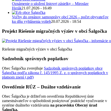
Oznámenie o uložení listovej zásielky – Miroslav
Herák
21.07.2026 - 16:49
Voľby do orgánov samosprávy obcí 2026 – počet obyvateľov
ku dňu vyhlásenia volieb
20.07.2026 - 18:54
Projekt Riešenie migračných výziev v obci Šalgočka
Riešenie migračných výziev v obci Šalgočka
Sadzobník správnych poplatkov
Obec Šalgočka zverejňuje
Sadzobník správnych poplatkov obce
Šalgočka podľa zákona č. 145/1995 Z. z. o správnych poplatkoch v
platnom znení (.pdf)
Osvedčenie RÚZ – Duálne vzdelávanie
Obec Šalgočka je držiteľom osvedčenia Republikovej únie
zamestnávateľov o spôsobilosti poskytovať praktické vyučovanie v
systéme duálneho vzdelávania
na pracovisku Obecný úrad
Šalgočka.