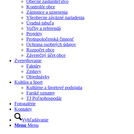
Obecné zastupiteľstvo
Kontrolór obce
Zápisnice a uznesenia
Všeobecne záväzné nariadenia
Úradná tabuľa
Voľby a referendá
Projekty
Protispoločenská činnosť
Ochrana osobných údajov
Rozpočet obce
Záverečný účet obce
Zverejňovanie
Faktúry
Zmluvy
Objednávky
Kultúra a šport
Kultúrne a športové podujatia
Farské oznamy
TJ Poľnohospodár
Fotogalérie
Kontakty
Vyhľadávanie
Menu
Menu