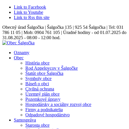
Link to Facebook
Link to Youtube
Link to Rss this site
Obecný úrad Šalgočka | Šalgočka 135 | 925 54 Šalgočka | Tel: 031
786 11 05 | Mob: 0904 761 105 | Úradné hodiny - od 01.07.2025 do
31.08.2025 - 08:00 - 12:00 hod.
Oznamy
Obec
História obce
Rod Appelovcov v Šalgočke
Štatút obce Šalgočka
Symboly obce
Báseň o obci
Civilná ochrana
Územný plán obce
Pozemkové úpravy
Hospodársky a sociálny rozvoj obce
Firmy a podnikatelia
Odpadové hospodárstvo
Samospráva
Starosta obce