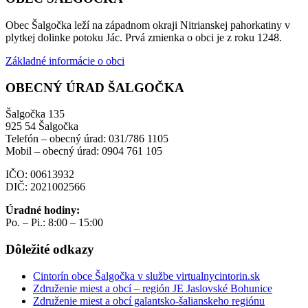
Obec Šalgočka leží na západnom okraji Nitrianskej pahorkatiny v
plytkej dolinke potoku Jác. Prvá zmienka o obci je z roku 1248.
Základné informácie o obci
OBECNÝ ÚRAD ŠALGOČKA
Šalgočka 135
925 54 Šalgočka
Telefón – obecný úrad: 031/786 1105
Mobil – obecný úrad: 0904 761 105
IČO: 00613932
DIČ: 2021002566
Úradné hodiny:
Po. – Pi.: 8:00 – 15:00
Dôležité odkazy
Cintorín obce Šalgočka v službe virtualnycintorin.sk
Združenie miest a obcí – región JE Jaslovské Bohunice
Združenie miest a obcí galantsko-šalianskeho regiónu