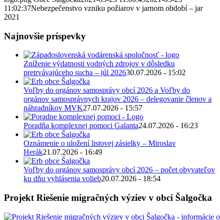
11:02:37
Nebezpečenstvo vzniku požiarov v jarnom období – jar
2021
Najnovšie príspevky
Zníženie výdatnosti vodných zdrojov v dôsledku
pretrvávajúceho sucha – júl 2026
30.07.2026 - 15:02
Voľby do orgánov samosprávy obcí 2026 a Voľby do
orgánov samosprávnych krajov 2026 – delegovanie členov a
náhradníkov MVK
27.07.2026 - 15:57
Poradňa komplexnej pomoci Galanta
24.07.2026 - 16:23
Oznámenie o uložení listovej zásielky – Miroslav
Herák
21.07.2026 - 16:49
Voľby do orgánov samosprávy obcí 2026 – počet obyvateľov
ku dňu vyhlásenia volieb
20.07.2026 - 18:54
Projekt Riešenie migračných výziev v obci Šalgočka