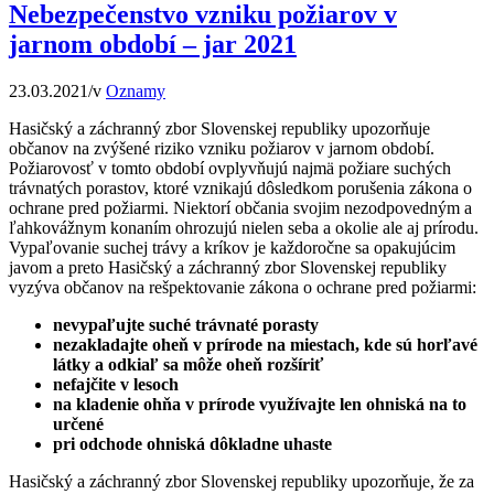
Nebezpečenstvo vzniku požiarov v
jarnom období – jar 2021
23.03.2021
/
v
Oznamy
Hasičský a záchranný zbor Slovenskej republiky upozorňuje
občanov na zvýšené riziko vzniku požiarov v jarnom období.
Požiarovosť v tomto období ovplyvňujú najmä požiare suchých
trávnatých porastov, ktoré vznikajú dôsledkom porušenia zákona o
ochrane pred požiarmi. Niektorí občania svojim nezodpovedným a
ľahkovážnym konaním ohrozujú nielen seba a okolie ale aj prírodu.
Vypaľovanie suchej trávy a kríkov je každoročne sa opakujúcim
javom a preto Hasičský a záchranný zbor Slovenskej republiky
vyzýva občanov na rešpektovanie zákona o ochrane pred požiarmi:
nevypaľujte suché trávnaté porasty
nezakladajte oheň v prírode na miestach, kde sú horľavé
látky a odkiaľ sa môže oheň rozšíriť
nefajčite v lesoch
na kladenie ohňa v prírode využívajte len ohniská na to
určené
pri odchode ohniská dôkladne uhaste
Hasičský a záchranný zbor Slovenskej republiky upozorňuje, že za