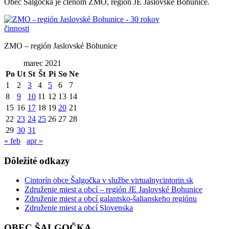
Obec Šalgočka je členom ZMO, región JE Jaslovské Bohunice.
ZMO – región Jaslovské Bohunice
marec 2021
Po
Ut
St
Št
Pi
So
Ne
1
2
3
4
5
6
7
8
9
10
11
12
13
14
15
16
17
18
19
20
21
22
23
24
25
26
27
28
29
30
31
« feb
apr »
Dôležité odkazy
Cintorín obce Šalgočka v službe virtualnycintorin.sk
Združenie miest a obcí – región JE Jaslovské Bohunice
Združenie miest a obcí galantsko-šalianskeho regiónu
Združenie miest a obcí Slovenska
OBEC ŠALGOČKA