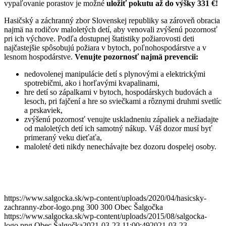
vypaľovanie porastov je možné
uložiť pokutu až do výšky 331 €!
Hasičský a záchranný zbor Slovenskej republiky sa zároveň obracia
najmä na rodičov maloletých detí, aby venovali zvýšenú pozornosť
pri ich výchove. Podľa dostupnej štatistiky požiarovosti deti
najčastejšie spôsobujú požiara v bytoch, poľnohospodárstve a v
lesnom hospodárstve.
Venujte pozornosť najmä prevencii:
nedovolenej manipulácie detí s plynovými a elektrickými
spotrebičmi, ako i horľavými kvapalinami,
hre detí so zápalkami v bytoch, hospodárskych budovách a
lesoch, pri fajčení a hre so sviečkami a rôznymi druhmi svetlíc
a prskaviek,
zvýšenú pozornosť venujte uskladneniu zápaliek a nežiadajte
od maloletých detí ich samotný nákup. Váš dozor musí byť
primeraný veku dieťaťa,
maloleté deti nikdy nenechávajte bez dozoru dospelej osoby.
https://www.salgocka.sk/wp-content/uploads/2020/04/hasicsky-
zachranny-zbor-logo.png
300
300
Obec Šalgočka
https://www.salgocka.sk/wp-content/uploads/2015/08/salgocka-
logo.png
Obec Šalgočka
2021-03-23 11:00:49
2021-03-23