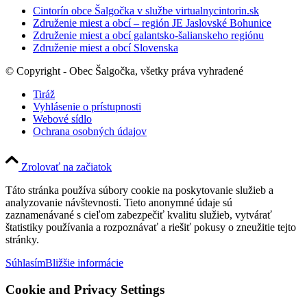
Cintorín obce Šalgočka v službe virtualnycintorin.sk
Združenie miest a obcí – región JE Jaslovské Bohunice
Združenie miest a obcí galantsko-šalianskeho regiónu
Združenie miest a obcí Slovenska
© Copyright - Obec Šalgočka, všetky práva vyhradené
Tiráž
Vyhlásenie o prístupnosti
Webové sídlo
Ochrana osobných údajov
Zrolovať na začiatok
Táto stránka používa súbory cookie na poskytovanie služieb a
analyzovanie návštevnosti. Tieto anonymné údaje sú
zaznamenávané s cieľom zabezpečiť kvalitu služieb, vytvárať
štatistiky používania a rozpoznávať a riešiť pokusy o zneužitie tejto
stránky.
Súhlasím
Bližšie informácie
Cookie and Privacy Settings