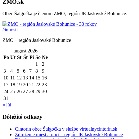
ZMO.sk
Obec Šalgočka je členom ZMO, región JE Jaslovské Bohunice.
ZMO – región Jaslovské Bohunice
august 2026
Po
Ut
St
Št
Pi
So
Ne
1
2
3
4
5
6
7
8
9
10
11
12
13
14
15
16
17
18
19
20
21
22
23
24
25
26
27
28
29
30
31
« júl
Dôležité odkazy
Cintorín obce Šalgočka v službe virtualnycintorin.sk
Združenie miest a obcí – región JE Jaslovské Bohunice