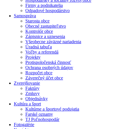
Hospodársky a sociálny rozvoj obce
Firmy a podnikatelia
Odpadové hospodárstvo
Samospráva
Starosta obce
Obecné zastupiteľstvo
Kontrolór obce
Zápisnice a uznesenia
Všeobecne záväzné nariadenia
Úradná tabuľa
Voľby a referendá
Projekty
Protispoločenská činnosť
Ochrana osobných údajov
Rozpočet obce
Záverečný účet obce
Zverejňovanie
Faktúry
Zmluvy
Objednávky
Kultúra a šport
Kultúrne a športové podujatia
Farské oznamy
TJ Poľnohospodár
Fotogalérie