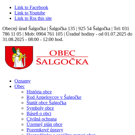
Link to Facebook
Link to Youtube
Link to Rss this site
Obecný úrad Šalgočka | Šalgočka 135 | 925 54 Šalgočka | Tel: 031
786 11 05 | Mob: 0904 761 105 | Úradné hodiny - od 01.07.2025 do
31.08.2025 - 08:00 - 12:00 hod.
Oznamy
Obec
História obce
Rod Appelovcov v Šalgočke
Štatút obce Šalgočka
Symboly obce
Báseň o obci
Civilná ochrana
Územný plán obce
Pozemkové úpravy