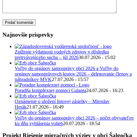
Najnovšie príspevky
Zníženie výdatnosti vodných zdrojov v dôsledku
pretrvávajúceho sucha – júl 2026
30.07.2026 - 15:02
Voľby do orgánov samosprávy obcí 2026 a Voľby do
orgánov samosprávnych krajov 2026 – delegovanie členov a
náhradníkov MVK
27.07.2026 - 15:57
Poradňa komplexnej pomoci Galanta
24.07.2026 - 16:23
Oznámenie o uložení listovej zásielky – Miroslav
Herák
21.07.2026 - 16:49
Voľby do orgánov samosprávy obcí 2026 – počet obyvateľov
ku dňu vyhlásenia volieb
20.07.2026 - 18:54
Projekt Riešenie migračných výziev v obci Šalgočka