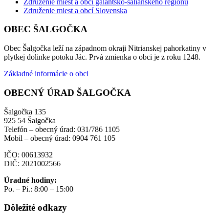
Združenie miest a obcí galantsko-šalianskeho regiónu
Združenie miest a obcí Slovenska
OBEC ŠALGOČKA
Obec Šalgočka leží na západnom okraji Nitrianskej pahorkatiny v
plytkej dolinke potoku Jác. Prvá zmienka o obci je z roku 1248.
Základné informácie o obci
OBECNÝ ÚRAD ŠALGOČKA
Šalgočka 135
925 54 Šalgočka
Telefón – obecný úrad: 031/786 1105
Mobil – obecný úrad: 0904 761 105
IČO: 00613932
DIČ: 2021002566
Úradné hodiny:
Po. – Pi.: 8:00 – 15:00
Dôležité odkazy