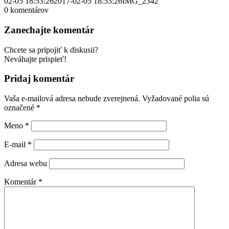
02-05 18:53:26
2017-02-05 18:53:26
IMG_2342
0
komentárov
Zanechajte komentár
Chcete sa pripojiť k diskusii?
Neváhajte prispieť!
Pridaj komentár
Vaša e-mailová adresa nebude zverejnená.
Vyžadované polia sú
označené
*
Meno
*
E-mail
*
Adresa webu
Komentár
*