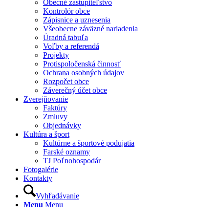
Obecné zastupiteľstvo
Kontrolór obce
Zápisnice a uznesenia
Všeobecne záväzné nariadenia
Úradná tabuľa
Voľby a referendá
Projekty
Protispoločenská činnosť
Ochrana osobných údajov
Rozpočet obce
Záverečný účet obce
Zverejňovanie
Faktúry
Zmluvy
Objednávky
Kultúra a šport
Kultúrne a športové podujatia
Farské oznamy
TJ Poľnohospodár
Fotogalérie
Kontakty
Vyhľadávanie
Menu
Menu