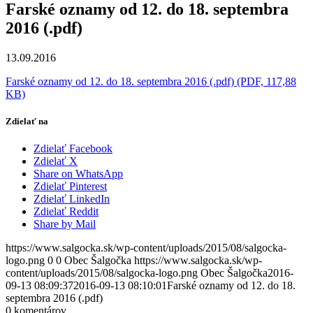
Farské oznamy od 12. do 18. septembra
2016 (.pdf)
13.09.2016
Farské oznamy od 12. do 18. septembra 2016 (.pdf) (PDF, 117,88
KB)
Zdielať na
Zdielať Facebook
Zdielať X
Share on WhatsApp
Zdielať Pinterest
Zdielať LinkedIn
Zdielať Reddit
Share by Mail
https://www.salgocka.sk/wp-content/uploads/2015/08/salgocka-
logo.png
0
0
Obec Šalgočka
https://www.salgocka.sk/wp-
content/uploads/2015/08/salgocka-logo.png
Obec Šalgočka
2016-
09-13 08:09:37
2016-09-13 08:10:01
Farské oznamy od 12. do 18.
septembra 2016 (.pdf)
0
komentárov