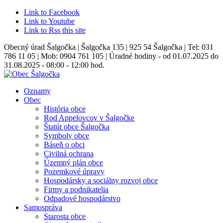
Link to Facebook
Link to Youtube
Link to Rss this site
Obecný úrad Šalgočka | Šalgočka 135 | 925 54 Šalgočka | Tel: 031
786 11 05 | Mob: 0904 761 105 | Úradné hodiny - od 01.07.2025 do
31.08.2025 - 08:00 - 12:00 hod.
Oznamy
Obec
História obce
Rod Appelovcov v Šalgočke
Štatút obce Šalgočka
Symboly obce
Báseň o obci
Civilná ochrana
Územný plán obce
Pozemkové úpravy
Hospodársky a sociálny rozvoj obce
Firmy a podnikatelia
Odpadové hospodárstvo
Samospráva
Starosta obce