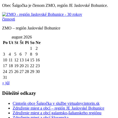
Obec Šalgočka je členom ZMO, región JE Jaslovské Bohunice.
ZMO – región Jaslovské Bohunice
august 2026
Po
Ut
St
Št
Pi
So
Ne
1
2
3
4
5
6
7
8
9
10
11
12
13
14
15
16
17
18
19
20
21
22
23
24
25
26
27
28
29
30
31
« júl
Dôležité odkazy
Cintorín obce Šalgočka v službe virtualnycintorin.sk
Združenie miest a obcí – región JE Jaslovské Bohunice
Združenie miest a obcí galantsko-šalianskeho regiónu
Združenie miest a obcí Slovenska