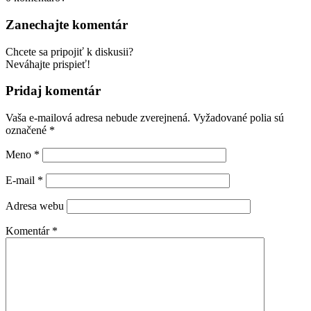
Zanechajte komentár
Chcete sa pripojiť k diskusii?
Neváhajte prispieť!
Pridaj komentár
Vaša e-mailová adresa nebude zverejnená.
Vyžadované polia sú
označené
*
Meno
*
E-mail
*
Adresa webu
Komentár
*