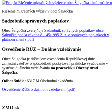
Riešenie migračných výziev v obci Šalgočka
Sadzobník správnych poplatkov
Obec Šalgočka zverejňuje
Sadzobník správnych poplatkov obce
Šalgočka podľa zákona č. 145/1995 Z. z. o správnych poplatkoch v
platnom znení (.pdf)
Osvedčenie RÚZ – Duálne vzdelávanie
Obec Šalgočka je držiteľom osvedčenia Republikovej únie
zamestnávateľov o spôsobilosti poskytovať praktické vyučovanie v
systéme duálneho vzdelávania
na pracovisku Obecný úrad
Šalgočka.
Odbor štúdia:
6317 M Obchodná akadémia
Osvedčenie RÚZ o duálnom vzdelávaní (.pdf)
ZMO.sk