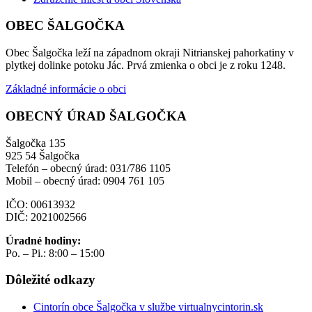
OBEC ŠALGOČKA
Obec Šalgočka leží na západnom okraji Nitrianskej pahorkatiny v
plytkej dolinke potoku Jác. Prvá zmienka o obci je z roku 1248.
Základné informácie o obci
OBECNÝ ÚRAD ŠALGOČKA
Šalgočka 135
925 54 Šalgočka
Telefón – obecný úrad: 031/786 1105
Mobil – obecný úrad: 0904 761 105
IČO: 00613932
DIČ: 2021002566
Úradné hodiny:
Po. – Pi.: 8:00 – 15:00
Dôležité odkazy
Cintorín obce Šalgočka v službe virtualnycintorin.sk