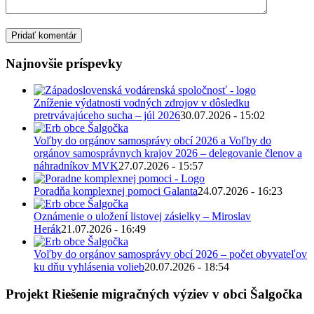
Najnovšie príspevky
Zníženie výdatnosti vodných zdrojov v dôsledku
pretrvávajúceho sucha – júl 2026
30.07.2026 - 15:02
Voľby do orgánov samosprávy obcí 2026 a Voľby do
orgánov samosprávnych krajov 2026 – delegovanie členov a
náhradníkov MVK
27.07.2026 - 15:57
Poradňa komplexnej pomoci Galanta
24.07.2026 - 16:23
Oznámenie o uložení listovej zásielky – Miroslav
Herák
21.07.2026 - 16:49
Voľby do orgánov samosprávy obcí 2026 – počet obyvateľov
ku dňu vyhlásenia volieb
20.07.2026 - 18:54
Projekt Riešenie migračných výziev v obci Šalgočka