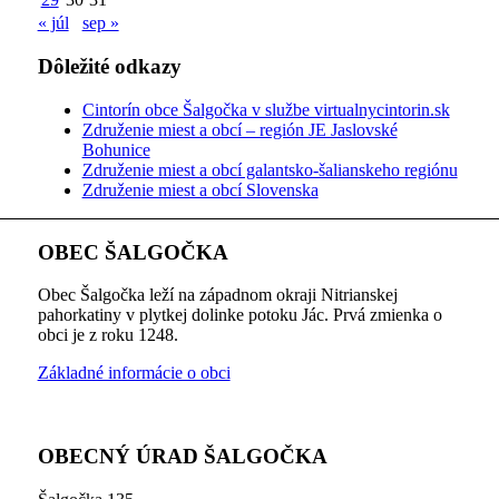
« júl
sep »
Dôležité odkazy
Cintorín obce Šalgočka v službe virtualnycintorin.sk
Združenie miest a obcí – región JE Jaslovské
Bohunice
Združenie miest a obcí galantsko-šalianskeho regiónu
Združenie miest a obcí Slovenska
OBEC ŠALGOČKA
Obec Šalgočka leží na západnom okraji Nitrianskej
pahorkatiny v plytkej dolinke potoku Jác. Prvá zmienka o
obci je z roku 1248.
Základné informácie o obci
OBECNÝ ÚRAD ŠALGOČKA