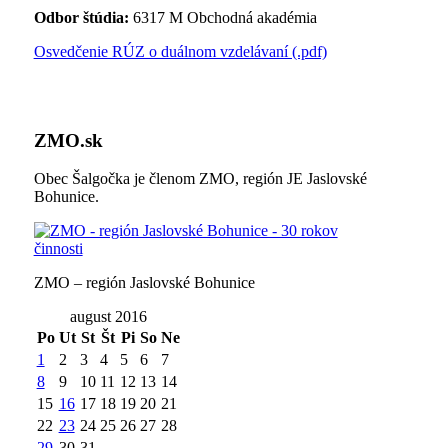
Odbor štúdia:
6317 M Obchodná akadémia
Osvedčenie RÚZ o duálnom vzdelávaní (.pdf)
ZMO.sk
Obec Šalgočka je členom ZMO, región JE Jaslovské
Bohunice.
ZMO – región Jaslovské Bohunice
august 2016
Po
Ut
St
Št
Pi
So
Ne
1
2
3
4
5
6
7
8
9
10
11
12
13
14
15
16
17
18
19
20
21
22
23
24
25
26
27
28
29
30
31