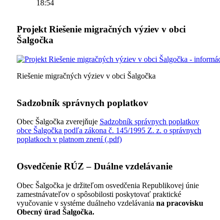
18:54
Projekt Riešenie migračných výziev v obci
Šalgočka
Riešenie migračných výziev v obci Šalgočka
Sadzobník správnych poplatkov
Obec Šalgočka zverejňuje
Sadzobník správnych poplatkov
obce Šalgočka podľa zákona č. 145/1995 Z. z. o správnych
poplatkoch v platnom znení (.pdf)
Osvedčenie RÚZ – Duálne vzdelávanie
Obec Šalgočka je držiteľom osvedčenia Republikovej únie
zamestnávateľov o spôsobilosti poskytovať praktické
vyučovanie v systéme duálneho vzdelávania
na pracovisku
Obecný úrad Šalgočka.