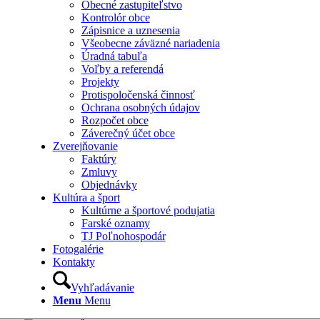
Obecné zastupiteľstvo
Kontrolór obce
Zápisnice a uznesenia
Všeobecne záväzné nariadenia
Úradná tabuľa
Voľby a referendá
Projekty
Protispoločenská činnosť
Ochrana osobných údajov
Rozpočet obce
Záverečný účet obce
Zverejňovanie
Faktúry
Zmluvy
Objednávky
Kultúra a šport
Kultúrne a športové podujatia
Farské oznamy
TJ Poľnohospodár
Fotogalérie
Kontakty
Vyhľadávanie
Menu
Menu