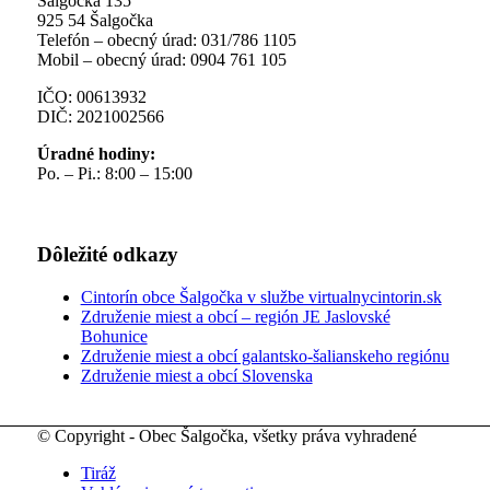
Šalgočka 135
925 54 Šalgočka
Telefón – obecný úrad: 031/786 1105
Mobil – obecný úrad: 0904 761 105
IČO: 00613932
DIČ: 2021002566
Úradné hodiny:
Po. – Pi.: 8:00 – 15:00
Dôležité odkazy
Cintorín obce Šalgočka v službe virtualnycintorin.sk
Združenie miest a obcí – región JE Jaslovské
Bohunice
Združenie miest a obcí galantsko-šalianskeho regiónu
Združenie miest a obcí Slovenska
© Copyright - Obec Šalgočka, všetky práva vyhradené
Tiráž