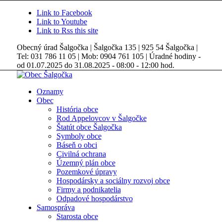
Link to Facebook
Link to Youtube
Link to Rss this site
Obecný úrad Šalgočka | Šalgočka 135 | 925 54 Šalgočka |
Tel: 031 786 11 05 | Mob: 0904 761 105 | Úradné hodiny -
od 01.07.2025 do 31.08.2025 - 08:00 - 12:00 hod.
Oznamy
Obec
História obce
Rod Appelovcov v Šalgočke
Štatút obce Šalgočka
Symboly obce
Báseň o obci
Civilná ochrana
Územný plán obce
Pozemkové úpravy
Hospodársky a sociálny rozvoj obce
Firmy a podnikatelia
Odpadové hospodárstvo
Samospráva
Starosta obce