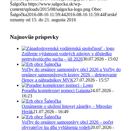
Šalgočka
https://www.salgocka.sk/wp-
content/uploads/2015/08/salgocka-logo.png
Obec
Šalgočka
2016-08-16 11:59:44
2016-08-16 11:59:44
Farské
oznamy od 15. do 21. augusta 2016
Najnovšie príspevky
Zníženie výdatnosti vodných zdrojov v dôsledku
pretrvávajúceho sucha – júl 2026
30.07.2026 - 15:02
Voľby do orgánov samosprávy obcí 2026 a Voľby do
orgánov samosprávnych krajov 2026 – delegovanie
členov a náhradníkov MVK
27.07.2026 - 15:57
Poradňa komplexnej pomoci Galanta
24.07.2026 -
16:23
Oznámenie o uložení listovej zásielky – Miroslav
Herák
21.07.2026 - 16:49
Voľby do orgánov samosprávy obcí 2026 – počet
obyvateľov ku dňu vyhlásenia volieb
20.07.2026 -