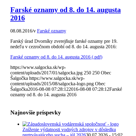
Farské oznamy od 8. do 14. augusta
2016
08.08.2016
/
v
Farské oznamy
Farský úrad Dvorníky zverejňuje farské oznamy pre 19.
nedeľu v cezročnom období od 8. do 14. augusta 2016:
Farské oznamy od 8. do 14. augusta 2016 (.pdf)
https://www.salgocka.sk/wp-
content/uploads/2017/01/salgocka.jpg
250
250
Obec
Šalgočka
https://www.salgocka.sk/wp-
content/uploads/2015/08/salgocka-logo.png
Obec
Šalgočka
2016-08-08 07:28:12
2016-08-08 07:28:12
Farské
oznamy od 8. do 14. augusta 2016
Najnovšie príspevky
Zníženie výdatnosti vodných zdrojov v dôsledku
pretrvávajúceho sucha – júl 2026
30.07.2026 - 15:02