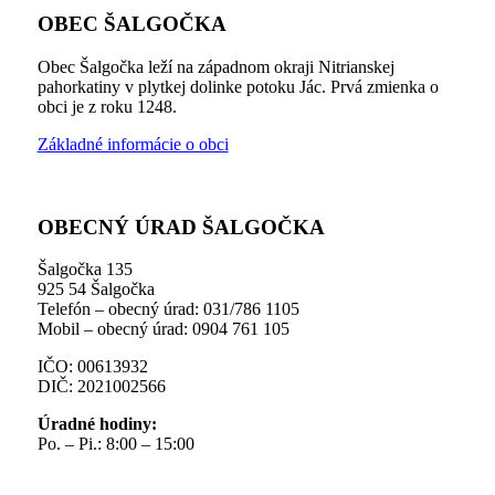
OBEC ŠALGOČKA
Obec Šalgočka leží na západnom okraji Nitrianskej
pahorkatiny v plytkej dolinke potoku Jác. Prvá zmienka o
obci je z roku 1248.
Základné informácie o obci
OBECNÝ ÚRAD ŠALGOČKA
Šalgočka 135
925 54 Šalgočka
Telefón – obecný úrad: 031/786 1105
Mobil – obecný úrad: 0904 761 105
IČO: 00613932
DIČ: 2021002566
Úradné hodiny:
Po. – Pi.: 8:00 – 15:00