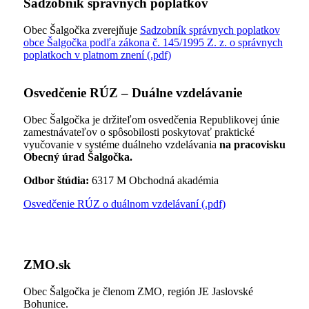
Sadzobník správnych poplatkov
Obec Šalgočka zverejňuje
Sadzobník správnych poplatkov
obce Šalgočka podľa zákona č. 145/1995 Z. z. o správnych
poplatkoch v platnom znení (.pdf)
Osvedčenie RÚZ – Duálne vzdelávanie
Obec Šalgočka je držiteľom osvedčenia Republikovej únie
zamestnávateľov o spôsobilosti poskytovať praktické
vyučovanie v systéme duálneho vzdelávania
na pracovisku
Obecný úrad Šalgočka.
Odbor štúdia:
6317 M Obchodná akadémia
Osvedčenie RÚZ o duálnom vzdelávaní (.pdf)
ZMO.sk
Obec Šalgočka je členom ZMO, región JE Jaslovské
Bohunice.