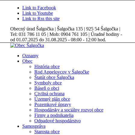
Link to Facebook
Link to Youtube
Link to Rss this site
Obecný úrad Šalgočka | Šalgočka 135 | 925 54 Šalgočka |
Tel: 031 786 11 05 | Mob: 0904 761 105 | Úradné hodiny -
od 01.07.2025 do 31.08.2025 - 08:00 - 12:00 hod.
Oznamy
Obec
História obce
Rod Appelovcov v Šalgočke
Štatút obce Šalgočka
Symboly obce
Báseň o obci
Civilná ochrana
Územný plán obce
Pozemkové úpravy
Hospodársky a sociálny rozvoj obce
Firmy a podnikatelia
Odpadové hospodárstvo
Samospráva
Starosta obce