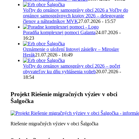
Voľby do orgánov samosprávy obcí 2026 a Voľby do
orgánov samosprávnych krajov 2026 – delegovanie
členov a náhradníkov MVK
27.07.2026 - 15:57
Poradňa komplexnej pomoci Galanta
24.07.2026 -
16:23
Oznámenie o uložení listovej zásielky – Miroslav
Herák
21.07.2026 - 16:49
Voľby do orgánov samosprávy obcí 2026 – počet
obyvateľov ku dňu vyhlásenia volieb
20.07.2026 -
18:54
Projekt Riešenie migračných výziev v obci
Šalgočka
Riešenie migračných výziev v obci Šalgočka