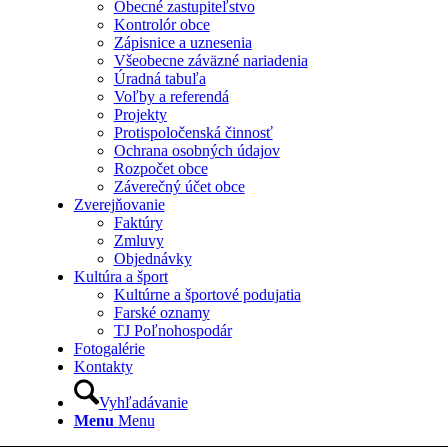
Obecné zastupiteľstvo
Kontrolór obce
Zápisnice a uznesenia
Všeobecne záväzné nariadenia
Úradná tabuľa
Voľby a referendá
Projekty
Protispoločenská činnosť
Ochrana osobných údajov
Rozpočet obce
Záverečný účet obce
Zverejňovanie
Faktúry
Zmluvy
Objednávky
Kultúra a šport
Kultúrne a športové podujatia
Farské oznamy
TJ Poľnohospodár
Fotogalérie
Kontakty
Vyhľadávanie
Menu
Menu