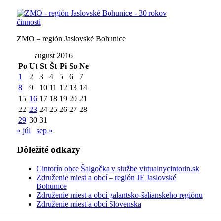
ZMO – región Jaslovské Bohunice
august 2016
Po
Ut
St
Št
Pi
So
Ne
1
2
3
4
5
6
7
8
9
10
11
12
13
14
15
16
17
18
19
20
21
22
23
24
25
26
27
28
29
30
31
« júl
sep »
Dôležité odkazy
Cintorín obce Šalgočka v službe virtualnycintorin.sk
Združenie miest a obcí – región JE Jaslovské
Bohunice
Združenie miest a obcí galantsko-šalianskeho regiónu
Združenie miest a obcí Slovenska