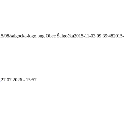
15/08/salgocka-logo.png
Obec Šalgočka
2015-11-03 09:39:48
2015-
K
27.07.2026 - 15:57