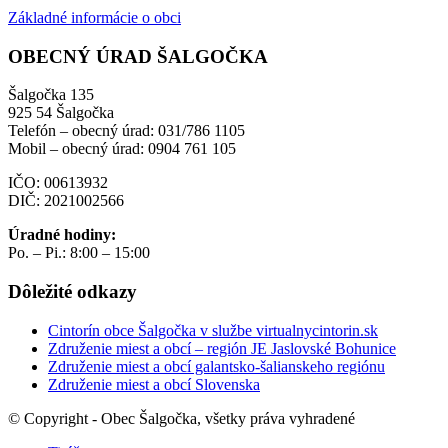
Základné informácie o obci
OBECNÝ ÚRAD ŠALGOČKA
Šalgočka 135
925 54 Šalgočka
Telefón – obecný úrad: 031/786 1105
Mobil – obecný úrad: 0904 761 105
IČO: 00613932
DIČ: 2021002566
Úradné hodiny:
Po. – Pi.: 8:00 – 15:00
Dôležité odkazy
Cintorín obce Šalgočka v službe virtualnycintorin.sk
Združenie miest a obcí – región JE Jaslovské Bohunice
Združenie miest a obcí galantsko-šalianskeho regiónu
Združenie miest a obcí Slovenska
© Copyright - Obec Šalgočka, všetky práva vyhradené