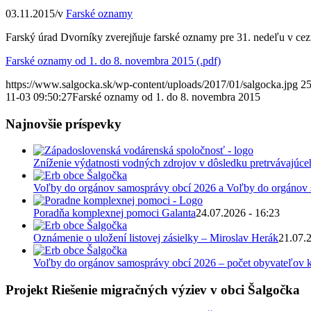
03.11.2015
/
v
Farské oznamy
Farský úrad Dvorníky zverejňuje farské oznamy pre 31. nedeľu v ce
Farské oznamy od 1. do 8. novembra 2015 (.pdf)
https://www.salgocka.sk/wp-content/uploads/2017/01/salgocka.jpg
2
11-03 09:50:27
Farské oznamy od 1. do 8. novembra 2015
Najnovšie príspevky
Zníženie výdatnosti vodných zdrojov v dôsledku pretrvávajúce
Voľby do orgánov samosprávy obcí 2026 a Voľby do orgánov
Poradňa komplexnej pomoci Galanta
24.07.2026 - 16:23
Oznámenie o uložení listovej zásielky – Miroslav Herák
21.07.
Voľby do orgánov samosprávy obcí 2026 – počet obyvateľov k
Projekt Riešenie migračných výziev v obci Šalgočka