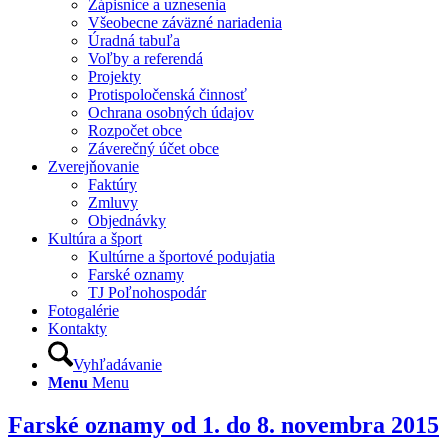
Zápisnice a uznesenia
Všeobecne záväzné nariadenia
Úradná tabuľa
Voľby a referendá
Projekty
Protispoločenská činnosť
Ochrana osobných údajov
Rozpočet obce
Záverečný účet obce
Zverejňovanie
Faktúry
Zmluvy
Objednávky
Kultúra a šport
Kultúrne a športové podujatia
Farské oznamy
TJ Poľnohospodár
Fotogalérie
Kontakty
Vyhľadávanie
Menu
Menu
Farské oznamy od 1. do 8. novembra 2015