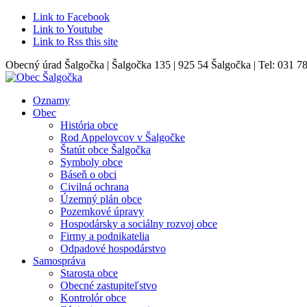
Link to Facebook
Link to Youtube
Link to Rss this site
Obecný úrad Šalgočka | Šalgočka 135 | 925 54 Šalgočka | Tel: 031 7
Oznamy
Obec
História obce
Rod Appelovcov v Šalgočke
Štatút obce Šalgočka
Symboly obce
Báseň o obci
Civilná ochrana
Územný plán obce
Pozemkové úpravy
Hospodársky a sociálny rozvoj obce
Firmy a podnikatelia
Odpadové hospodárstvo
Samospráva
Starosta obce
Obecné zastupiteľstvo
Kontrolór obce