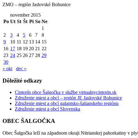
ZMO – región Jaslovské Bohunice
november 2015
Po
Ut
St
Št
Pi
So
Ne
1
2
3
4
5
6
7
8
9
10
11
12
13
14
15
16
17
18
19
20
21
22
23
24
25
26
27
28
29
30
« okt
dec »
Dôležité odkazy
Cintorín obce Šalgočka v službe virtualnycintorin.sk
Združenie miest a obcí – región JE Jaslovské Bohunice
Združenie miest a obcí galantsko-šalianskeho regiónu
Združenie miest a obcí Slovenska
OBEC ŠALGOČKA
Obec Šalgočka leží na západnom okraji Nitrianskej pahorkatiny v plyt