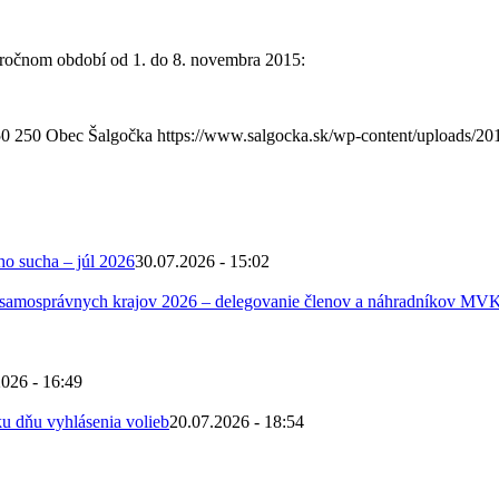
zročnom období od 1. do 8. novembra 2015:
50
250
Obec Šalgočka
https://www.salgocka.sk/wp-content/uploads/20
ho sucha – júl 2026
30.07.2026 - 15:02
 samosprávnych krajov 2026 – delegovanie členov a náhradníkov MV
2026 - 16:49
u dňu vyhlásenia volieb
20.07.2026 - 18:54