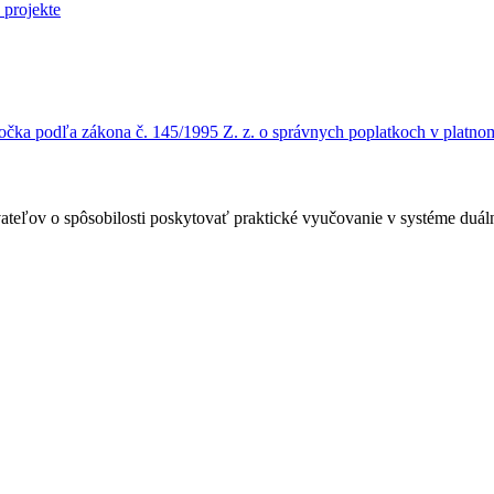
čka podľa zákona č. 145/1995 Z. z. o správnych poplatkoch v platnom
ateľov o spôsobilosti poskytovať praktické vyučovanie v systéme duá