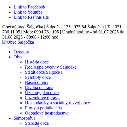
Link to Facebook
Link to Youtube
Link to Rss this site
Obecný úrad Šalgočka | Šalgočka 135 | 925 54 Šalgočka | Tel: 031
786 11 05 | Mob: 0904 761 105 | Úradné hodiny - od 01.07.2025 do
31.08.2025 - 08:00 - 12:00 hod.
Oznamy
Obec
História obce
Rod Appelovcov v Šalgočke
Štatút obce Šalgočka
Symboly obce
Báseň o obci
Civilná ochrana
Územný plán obce
Pozemkové úpravy
Hospodársky a sociálny rozvoj obce
Firmy a podnikatelia
Odpadové hospodárstvo
Samospráva
Starosta obce