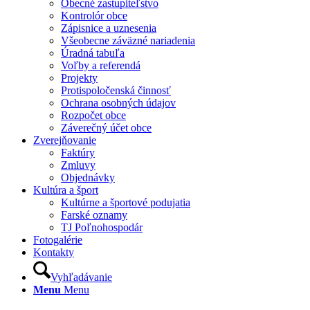
Obecné zastupiteľstvo
Kontrolór obce
Zápisnice a uznesenia
Všeobecne záväzné nariadenia
Úradná tabuľa
Voľby a referendá
Projekty
Protispoločenská činnosť
Ochrana osobných údajov
Rozpočet obce
Záverečný účet obce
Zverejňovanie
Faktúry
Zmluvy
Objednávky
Kultúra a šport
Kultúrne a športové podujatia
Farské oznamy
TJ Poľnohospodár
Fotogalérie
Kontakty
Vyhľadávanie
Menu
Menu