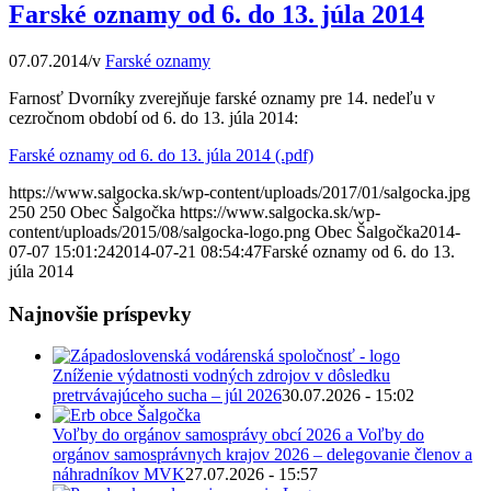
Farské oznamy od 6. do 13. júla 2014
07.07.2014
/
v
Farské oznamy
Farnosť Dvorníky zverejňuje farské oznamy pre 14. nedeľu v
cezročnom období od 6. do 13. júla 2014:
Farské oznamy od 6. do 13. júla 2014 (.pdf)
https://www.salgocka.sk/wp-content/uploads/2017/01/salgocka.jpg
250
250
Obec Šalgočka
https://www.salgocka.sk/wp-
content/uploads/2015/08/salgocka-logo.png
Obec Šalgočka
2014-
07-07 15:01:24
2014-07-21 08:54:47
Farské oznamy od 6. do 13.
júla 2014
Najnovšie príspevky
Zníženie výdatnosti vodných zdrojov v dôsledku
pretrvávajúceho sucha – júl 2026
30.07.2026 - 15:02
Voľby do orgánov samosprávy obcí 2026 a Voľby do
orgánov samosprávnych krajov 2026 – delegovanie členov a
náhradníkov MVK
27.07.2026 - 15:57