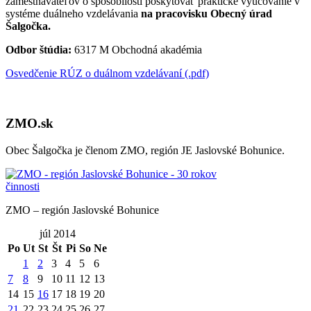
zamestnávateľov o spôsobilosti poskytovať praktické vyučovanie v
systéme duálneho vzdelávania
na pracovisku Obecný úrad
Šalgočka.
Odbor štúdia:
6317 M Obchodná akadémia
Osvedčenie RÚZ o duálnom vzdelávaní (.pdf)
ZMO.sk
Obec Šalgočka je členom ZMO, región JE Jaslovské Bohunice.
ZMO – región Jaslovské Bohunice
júl 2014
Po
Ut
St
Št
Pi
So
Ne
1
2
3
4
5
6
7
8
9
10
11
12
13
14
15
16
17
18
19
20
21
22
23
24
25
26
27