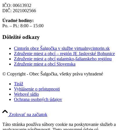
IČO: 00613932
DIČ: 2021002566
Úradné hodiny:
Po. – Pi.: 8:00 – 15:00
Dôležité odkazy
Cintorín obce Šalgočka v službe virtualnycintorin.sk
Združenie miest a obcí – región JE Jaslovské Bohunice
Združenie miest a obcí galantsko-šalianskeho regiónu
Združenie miest a obcí Slovenska
© Copyright - Obec Šalgočka, všetky práva vyhradené
Tiráž
Vyhlásenie o prístupnosti
Webové sídlo
Ochrana osobných údajov
Zrolovať na začiatok
Táto stránka používa súbory cookie na poskytovanie služieb a
analyzovanie návštevnosti. Tieto anonymné údaje sú