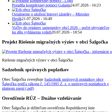
Poradňa komplexnej pomoci Galanta
24.07.2026 - 16:23
Oznámenie o uložení listovej zásielky – Miroslav
Herák
21.07.2026 - 16:49
Voľby do orgánov samosprávy obcí 2026 – počet obyvateľov
ku dňu vyhlásenia volieb
20.07.2026 - 18:54
Projekt Riešenie migračných výziev v obci Šalgočka
Riešenie migračných výziev v obci Šalgočka
Sadzobník správnych poplatkov
Obec Šalgočka zverejňuje
Sadzobník správnych poplatkov obce
Šalgočka podľa zákona č. 145/1995 Z. z. o správnych poplatkoch v
platnom znení (.pdf)
Osvedčenie RÚZ – Duálne vzdelávanie
Obec Šalgočka je držiteľom osvedčenia Republikovej únie