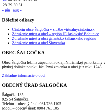
28
29
30
31
« jún
aug »
Dôležité odkazy
Cintorín obce Šalgočka v službe virtualnycintorin.sk
Združenie miest a obcí – región JE Jaslovské Bohunice
Združenie miest a obcí galantsko-šalianskeho regiónu
Združenie miest a obcí Slovenska
OBEC ŠALGOČKA
Obec Šalgočka leží na západnom okraji Nitrianskej pahorkatiny v
plytkej dolinke potoku Jác. Prvá zmienka o obci je z roku 1248.
Základné informácie o obci
OBECNÝ ÚRAD ŠALGOČKA
Šalgočka 135
925 54 Šalgočka
Telefón – obecný úrad: 031/786 1105
Mobil – obecný úrad: 0904 761 105