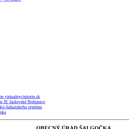
e virtualnycintorin.sk
ón JE Jaslovské Bohunice
sko-šalianskeho regiónu
nska
OBECNÝ ÚRAD ŠALGOČKA