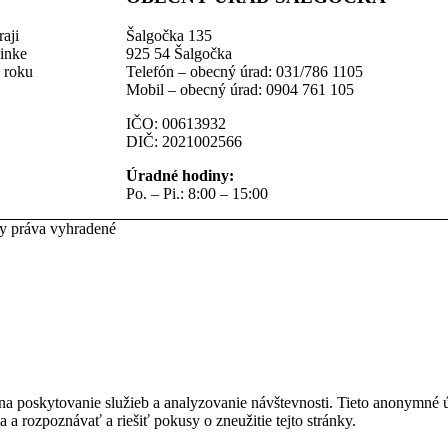
aji
Šalgočka 135
linke
925 54 Šalgočka
z roku
Telefón – obecný úrad: 031/786 1105
Mobil – obecný úrad: 0904 761 105
IČO: 00613932
DIČ: 2021002566
Úradné hodiny:
Po. – Pi.: 8:00 – 15:00
ky práva vyhradené
na poskytovanie služieb a analyzovanie návštevnosti. Tieto anonymné
ia a rozpoznávať a riešiť pokusy o zneužitie tejto stránky.