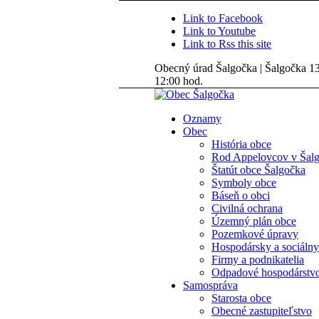
Link to Facebook
Link to Youtube
Link to Rss this site
Obecný úrad Šalgočka | Šalgočka 135
12:00 hod.
Oznamy
Obec
História obce
Rod Appelovcov v Šal
Štatút obce Šalgočka
Symboly obce
Báseň o obci
Civilná ochrana
Územný plán obce
Pozemkové úpravy
Hospodársky a sociálny
Firmy a podnikatelia
Odpadové hospodárstv
Samospráva
Starosta obce
Obecné zastupiteľstvo