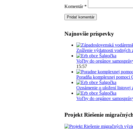
Komentár
*
Najnovšie príspevky
Zníženie výdatnosti vodných 
Voľby do orgánov samosprávy
15:57
Poradňa komplexnej pomoci 
Oznámenie o uložení listovej 
Voľby do orgánov samosprávy 
Projekt Riešenie migračných