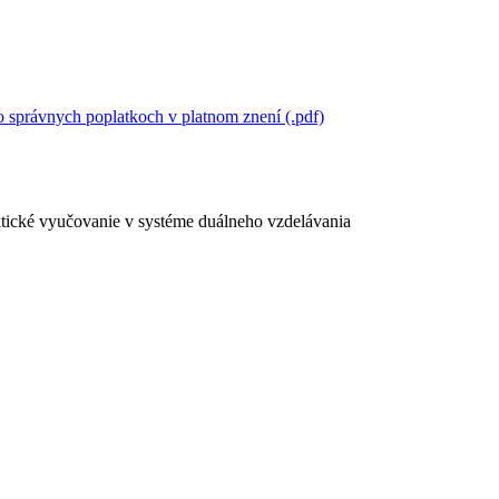
 správnych poplatkoch v platnom znení (.pdf)
ktické vyučovanie v systéme duálneho vzdelávania