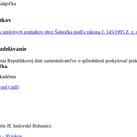
Šalgočka
atkov
 správnych poplatkov obce Šalgočka podľa zákona č. 145/1995 Z. z. o
zdelávanie
nia Republikovej únie zamestnávateľov o spôsobilosti poskytovať pra
čka.
kadémia
ní (.pdf)
ón JE Jaslovské Bohunice.