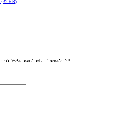
39,32 KB)
jnená.
Vyžadované polia sú označené
*