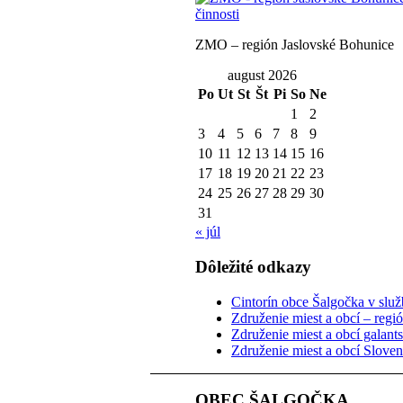
ZMO – región Jaslovské Bohunice
august 2026
Po
Ut
St
Št
Pi
So
Ne
1
2
3
4
5
6
7
8
9
10
11
12
13
14
15
16
17
18
19
20
21
22
23
24
25
26
27
28
29
30
31
« júl
Dôležité odkazy
Cintorín obce Šalgočka v služb
Združenie miest a obcí – regi
Združenie miest a obcí galant
Združenie miest a obcí Slove
OBEC ŠALGOČKA