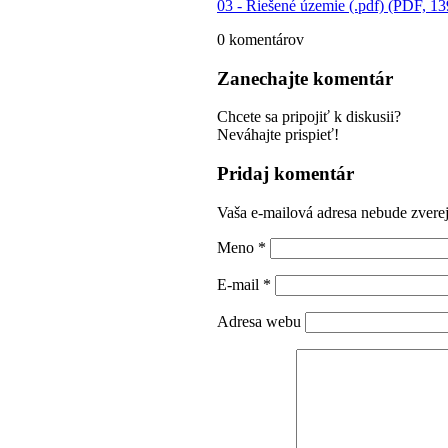
03 - Riešené územie (.pdf) (PDF, 1
0
komentárov
Zanechajte komentár
Chcete sa pripojiť k diskusii?
Neváhajte prispieť!
Pridaj komentár
Vaša e-mailová adresa nebude zvere
Meno
*
E-mail
*
Adresa webu