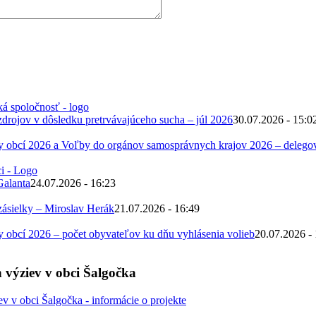
zdrojov v dôsledku pretrvávajúceho sucha – júl 2026
30.07.2026 - 15:0
 obcí 2026 a Voľby do orgánov samosprávnych krajov 2026 – deleg
Galanta
24.07.2026 - 16:23
zásielky – Miroslav Herák
21.07.2026 - 16:49
obcí 2026 – počet obyvateľov ku dňu vyhlásenia volieb
20.07.2026 -
 výziev v obci Šalgočka