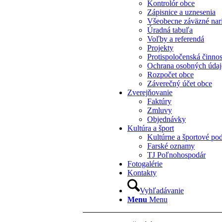
Kontrolór obce
Zápisnice a uznesenia
Všeobecne záväzné nar
Úradná tabuľa
Voľby a referendá
Projekty
Protispoločenská činno
Ochrana osobných úda
Rozpočet obce
Záverečný účet obce
Zverejňovanie
Faktúry
Zmluvy
Objednávky
Kultúra a šport
Kultúrne a športové pod
Farské oznamy
TJ Poľnohospodár
Fotogalérie
Kontakty
Vyhľadávanie
Menu
Menu