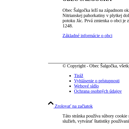
Obec Šalgočka leží na západnom okr
Nitrianskej pahorkatiny v plytkej do
potoku Jác. Prvá zmienka o obci je 
1248.
Základné informácie o obci
© Copyright - Obec Šalgočka, všet
Tiráž
Vyhlásenie o prístupnosti
Webové sídlo
Ochrana osobných údajov
Zrolovať na začiatok
Táto stránka používa súbory cookie 
služieb, vytvárať štatistiky používan