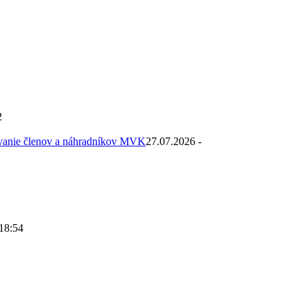
2
ovanie členov a náhradníkov MVK
27.07.2026 -
 18:54