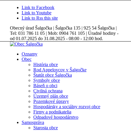
Link to Facebook
Link to Youtube
Link to Rss this site
Obecný úrad Šalgočka | Šalgočka 135 | 925 54 Šalgočka |
Tel: 031 786 11 05 | Mob: 0904 761 105 | Úradné hodiny -
od 01.07.2025 do 31.08.2025 - 08:00 - 12:00 hod.
Oznamy
Obec
História obce
Rod Appelovcov v Šalgočke
Štatút obce Šalgočka
Symboly obce
Báseň o obci
Civilná ochrana
Územný plán obce
Pozemkové úpravy
Hospodársky a sociálny rozvoj obce
Firmy a podnikatelia
Odpadové hospodárstvo
Samospráva
Starosta obce