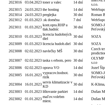
InterNE
2023016
03.04.2023
toner a valec
14 dní
s.r.o.
2023015
24.03.2023
the hosting
14 dní
WebSupo
2023014
24.03.2023
preglejka
30 dní
Roman B
2023012
01.03.2023
.sk doména
7 dní
WebSupo
kont.opra.RHP a
SOMO-J
2023011
01.03.2023
30 dní
tlak.hadníc
Peťovsk
licencia hudobných
2023010
01.03.2023
30 dní
SOZA
diel
2023009
01.03.2023
licencia hudob.diel
30 dní
SOZA
Czech tex
2023008
02.02.2023
navlečky MŠ
30 dní
prodiction
OLYMP
2023007
02.02.2023
taska s erbom, pero
30 dní
s.r.o
2023006
02.02.2023
oprava VO
14 dní
Jozef Ší
vypracov.hodnot.
SOMO-J
2023005
16.01.2023
30 dní
rizík
Peťovsk
servis klimatizacie v
2023004
16.01.2023
30 dní
K-Klima, 
KD
2023003
01.01.2023
lištovanie parkiet
14 dní
Dušan M
maľov.volebm
2023002
01.01.2023
14 dní
Dušan M
miest.