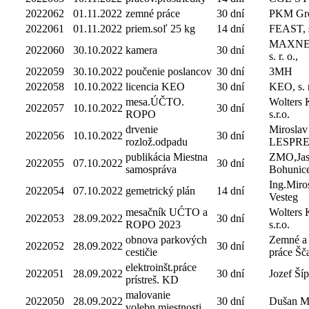
2022062
01.11.2022
zemné práce
30 dní
PKM Grou
2022061
01.11.2022
priem.soľ 25 kg
14 dní
FEAST, s
MAXNE
2022060
30.10.2022
kamera
30 dní
s. r. o.,
2022059
30.10.2022
poučenie poslancov
30 dní
3MH
2022058
10.10.2022
licencia KEO
30 dní
KEO, s. r
mesa.ÚČTO.
Wolters 
2022057
10.10.2022
30 dní
ROPO
s.r.o.
drvenie
Miroslav
2022056
10.10.2022
30 dní
rozlož.odpadu
LESPR
publikácia Miestna
ZMO,Jas
2022055
07.10.2022
30 dní
samospráva
Bohunic
Ing.Miro
2022054
07.10.2022
gemetrický plán
14 dní
Vesteg
mesačník UĆTO a
Wolters 
2022053
28.09.2022
30 dní
ROPO 2023
s.r.o.
obnova parkových
Zemné a 
2022052
28.09.2022
30 dní
cestičie
práce Šč
elektroinšt.práce
2022051
28.09.2022
30 dní
Jozef Ší
prístreš. KD
malovanie
2022050
28.09.2022
30 dní
Dušan M
volebn.miestnosti