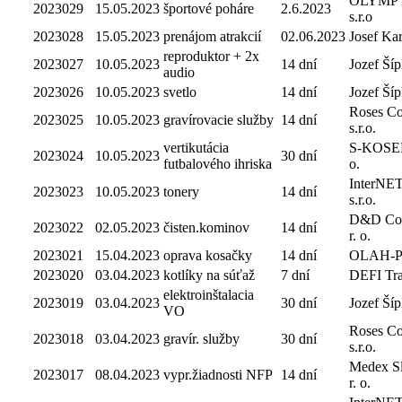
OLYMP
2023029
15.05.2023
športové poháre
2.6.2023
s.r.o
2023028
15.05.2023
prenájom atrakcií
02.06.2023
Josef Kar
reproduktor + 2x
2023027
10.05.2023
14 dní
Jozef Ší
audio
2023026
10.05.2023
svetlo
14 dní
Jozef Ší
Roses C
2023025
10.05.2023
gravírovacie služby
14 dní
s.r.o.
vertikutácia
S-KOSENI
2023024
10.05.2023
30 dní
futbalového ihriska
o.
InterNE
2023023
10.05.2023
tonery
14 dní
s.r.o.
D&D Com
2023022
02.05.2023
čisten.kominov
14 dní
r. o.
2023021
15.04.2023
oprava kosačky
14 dní
OLAH-
2023020
03.04.2023
kotlíky na súťaž
7 dní
DEFI Trad
elektroinštalacia
2023019
03.04.2023
30 dní
Jozef Ší
VO
Roses C
2023018
03.04.2023
gravír. služby
30 dní
s.r.o.
Medex Sl
2023017
08.04.2023
vypr.žiadnosti NFP
14 dní
r. o.