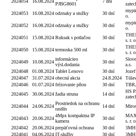
2024054
16.08.2024
7 dní
PJBG8601
zatech
mypin
2024053
16.08.2024
odznaky a stužky
30 dní
o.
mypin
2024052
16.08.2024
odznaky a stužky
30 dní
o.
THEM
2024051
15.08.2024
Ruksak s potlačou
30 dní
s. r. o
THEM
2024050
15.08.2024
termoska 500 ml
30 dní
s. r. o
informácieo
Slove
2024049
10.08.2024
30 dní
výsl.dodania
a.s.
2024048
01.08.2024
Tablet Lenovo
30 dní
Jozef
2024047
31.07.2024
obecná akcia
24.8.2024
Túlav
2024046
01.07.2024
frézovanie pňou
30 dní
TBR,s
HS P
2024045
30.06.2024
žadia struna
14 dní
zatech
Prostriedok na ochranu
2024044
24.06.2024
14 dní
Miro
rastlín
4Mpx kompaktna IP
MAX
2024043
20.06.2024
30 dní
kamera
s. r. o
2024042
20.06.2024
prepäťovná ochrana
30 dní
3MH
2024041
04.06.2024
IT-služby
30 dní
3MH