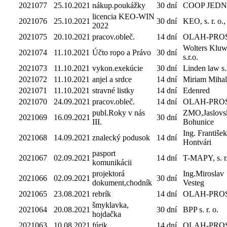
2021077
25.10.2021
nákup.poukážky
30 dní
COOP JED
licencia KEO-WIN
2021076
25.10.2021
30 dní
KEO, s. r. o.,
2022
2021075
20.10.2021
pracov.obleč.
14 dní
OLAH-PRO
Wolters Klu
2021074
11.10.2021
Účto ropo a Právo
30 dní
s.r.o.
2021073
11.10.2021
vykon.exekúcie
30 dní
Linden law s.r
2021072
11.10.2021
anjel a srdce
14 dní
Miriam Mihal
2021071
11.10.2021
stravné listky
14 dní
Edenred
2021070
24.09.2021
pracov.obleč.
14 dní
OLAH-PRO
publ.Roky v nás
ZMO,Jaslovs
2021069
16.09.2021
30 dní
III.
Bohunice
Ing. František
2021068
14.09.2021
znalecký podusok
14 dní
Hontvári
pasport
2021067
02.09.2021
14 dní
T-MAPY, s. r.
komunikácii
projektorá
Ing.Miroslav
2021066
02.09.2021
30 dní
dokument,chodník
Vesteg
2021065
23.08.2021
rebrík
14 dní
OLAH-PRO
šmyklavka,
2021064
20.08.2021
30 dní
BPP s. r. o.
hojdačka
2021063
10.08.2021
fúrik
14 dní
OLAH-PRO