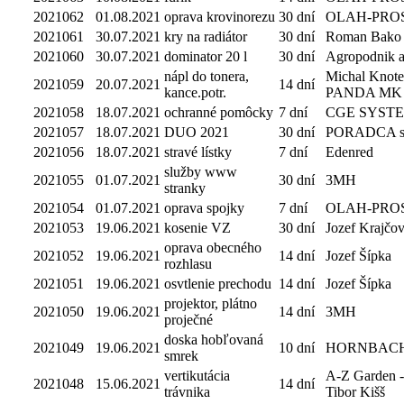
2021062
01.08.2021
oprava krovinorezu
30 dní
OLAH-PRO
2021061
30.07.2021
kry na radiátor
30 dní
Roman Bako
2021060
30.07.2021
dominator 20 l
30 dní
Agropodnik a.
nápl do tonera,
Michal Knot
2021059
20.07.2021
14 dní
kance.potr.
PANDA MK
2021058
18.07.2021
ochranné pomôcky
7 dní
CGE SYST
2021057
18.07.2021
DUO 2021
30 dní
PORADCA s.r
2021056
18.07.2021
stravé lístky
7 dní
Edenred
služby www
2021055
01.07.2021
30 dní
3MH
stranky
2021054
01.07.2021
oprava spojky
7 dní
OLAH-PRO
2021053
19.06.2021
kosenie VZ
30 dní
Jozef Krajčov
oprava obecného
2021052
19.06.2021
14 dní
Jozef Šípka
rozhlasu
2021051
19.06.2021
osvtlenie prechodu
14 dní
Jozef Šípka
projektor, plátno
2021050
19.06.2021
14 dní
3MH
proječné
doska hobľovaná
2021049
19.06.2021
10 dní
HORNBAC
smrek
vertikutácia
A-Z Garden -
2021048
15.06.2021
14 dní
trávnika
Tibor Kišš