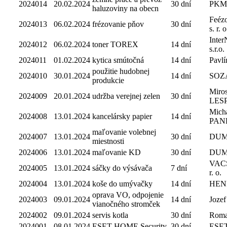
2024014
20.02.2024
30 dní
PKM G
haluzoviny na obecn
Feézo
2024013
06.02.2024
frézovanie pňov
30 dní
s. r. o
Inte
2024012
06.02.2024
toner TOREX
14 dní
s.r.o.
2024011
01.02.2024
kytica smútočná
14 dní
Pavlí
použitie hudobnej
2024010
30.01.2024
14 dní
SOZ
produkcie
Miros
2024009
20.01.2024
udržba verejnej zelen
30 dní
LES
Mich
2024008
13.01.2024
kancelársky papier
14 dní
PAN
maľovanie volebnej
2024007
13.01.2024
30 dní
DUMA
miestnosti
2024006
13.01.2024
maľovanie KD
30 dní
DUMA
VACS
2024005
13.01.2024
sáčky do výsávača
7 dní
r. o.
2024004
13.01.2024
koše do umývačky
14 dní
HEN
oprava VO, odpojenie
2024003
09.01.2024
14 dní
Jozef
vianočného stromček
2024002
09.01.2024
servis kotla
30 dní
Roma
2024001
08.01.2024
ESET HOME Security
30 dní
ESET, 