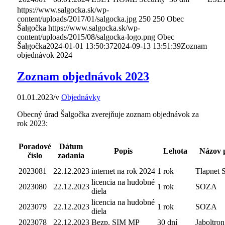
https://www.salgocka.sk/wp-
content/uploads/2017/01/salgocka.jpg
250
250
Obec
Šalgočka
https://www.salgocka.sk/wp-
content/uploads/2015/08/salgocka-logo.png
Obec
Šalgočka
2024-01-01 13:50:37
2024-09-13 13:51:39
Zoznam
objednávok 2024
Zoznam objednávok 2023
01.01.2023
/
v
Objednávky
Obecný úrad Šalgočka zverejňuje zoznam objednávok za
rok 2023:
Poradové
Dátum
Popis
Lehota
Názov 
číslo
zadania
2023081
22.12.2023
internet na rok 2024
1 rok
Tlapnet S
licencia na hudobné
2023080
22.12.2023
1 rok
SOZA
diela
licencia na hudobné
2023079
22.12.2023
1 rok
SOZA
diela
2023078
22.12.2023
Bezp. SIM MP
30 dní
Jaboltron