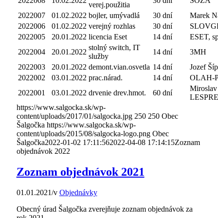
2022008
10.02.2022
30 dní
SOZA
verej.použitia
2022007
01.02.2022
bojler, umývadlá
30 dní
Marek N
2022006
01.02.2022
verejný rozhlas
30 dní
SLOVG
2022005
20.01.2022
licencia Eset
14 dní
ESET, spo
stolný switch, IT
2022004
20.01.2022
14 dní
3MH
služby
2022003
20.01.2022
demont.vian.osvetla
14 dní
Jozef Ší
2022002
03.01.2022
prac.nárad.
14 dní
OLAH-
Miroslav
2022001
03.01.2022
drvenie drev.hmot.
60 dní
LESPR
https://www.salgocka.sk/wp-
content/uploads/2017/01/salgocka.jpg
250
250
Obec
Šalgočka
https://www.salgocka.sk/wp-
content/uploads/2015/08/salgocka-logo.png
Obec
Šalgočka
2022-01-02 17:11:56
2022-04-08 17:14:15
Zoznam
objednávok 2022
Zoznam objednávok 2021
01.01.2021
/
v
Objednávky
Obecný úrad Šalgočka zverejňuje zoznam objednávok za
rok 2021.