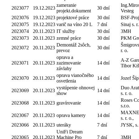
zameranie
Ing.Miro
2023077
19.12.2023
30 dní
projekt.dokument
Vesteg
2023076
19.12.2023
projektové práce
30 dní
BSF-Projec
2023075
19.12.2023
varič na víno 20 L
7 dní
Sinaj s. r.
2023074
20.11.2023
IT služby
30 dní
3MH
2023073
20.11.2023
zemné práce
30 dní
PKM Grou
Demontáž 2sôch,
Šmigrovs
2023072
20.11.2023
30 dní
prevoz
r. o.
oprava a
A-Z Gard
2023071
20.11.2023
zazimovanie
14 dní
Tibor Kiš
závlahy
oprava vianočného
2023070
20.11.2023
14 dní
Jozef Ší
osvetlenia
vystúpenie ohnovej
Duo Arat
2023069
20.11.2023
14 dní
show
s. r. o.
Roses C
2023068
20.11.2023
gravírovanie
14 dní
s.r.o.
MAXNE
2023067
20.11.2023
oprava kamery
14 dní
s. r. o.,
2023066
20.11.2023
uteráky
7 dní
JYSK, s. 
UniFi Dream
2023065
20.11.2023
Machine Pro
7 dní
3MH