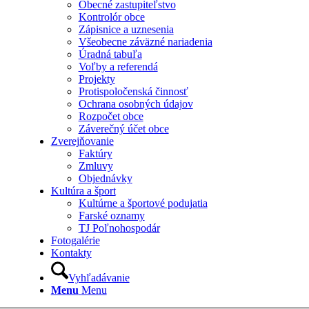
Obecné zastupiteľstvo
Kontrolór obce
Zápisnice a uznesenia
Všeobecne záväzné nariadenia
Úradná tabuľa
Voľby a referendá
Projekty
Protispoločenská činnosť
Ochrana osobných údajov
Rozpočet obce
Záverečný účet obce
Zverejňovanie
Faktúry
Zmluvy
Objednávky
Kultúra a šport
Kultúrne a športové podujatia
Farské oznamy
TJ Poľnohospodár
Fotogalérie
Kontakty
Vyhľadávanie
Menu
Menu