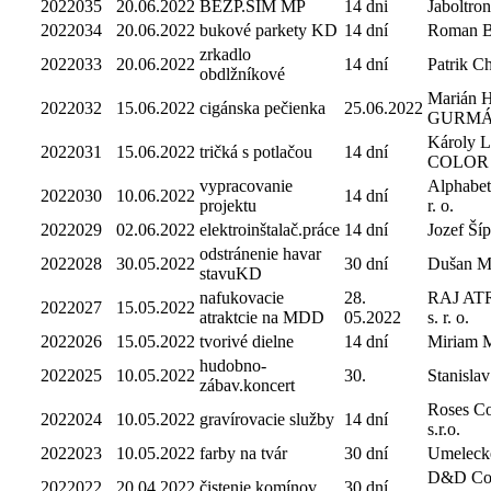
2022035
20.06.2022
BEZP.SIM MP
14 dni
Jaboltron
2022034
20.06.2022
bukové parkety KD
14 dní
Roman 
zrkadlo
2022033
20.06.2022
14 dní
Patrik C
obdlžníkové
Marián 
2022032
15.06.2022
cigánska pečienka
25.06.2022
GURM
Károly L
2022031
15.06.2022
tričká s potlačou
14 dní
COLOR 
vypracovanie
Alphabet 
2022030
10.06.2022
14 dní
projektu
r. o.
2022029
02.06.2022
elektroinštalač.práce
14 dní
Jozef Ší
odstránenie havar
2022028
30.05.2022
30 dní
Dušan M
stavuKD
nafukovacie
28.
RAJ AT
2022027
15.05.2022
atraktcie na MDD
05.2022
s. r. o.
2022026
15.05.2022
tvorivé dielne
14 dní
Miriam M
hudobno-
2022025
10.05.2022
30.
Stanislav
zábav.koncert
Roses C
2022024
10.05.2022
gravírovacie služby
14 dní
s.r.o.
2022023
10.05.2022
farby na tvár
30 dní
Umelecké
D&D Com
2022022
20.04.2022
čistenie komínov
30 dní