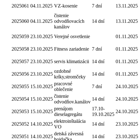
2025061
04.11.2025
VZ-kosenie
7 dní
13.11.2025
čistenie
2025060
04.11.2025
odvodňovacích
14 dní
13.11.2025
kanálov
2025059
23.10.2025
Verejné osvetlenie
01.11.2025
2025058
23.10.2025
Fitness zariadenie
7 dní
01.11.2025
2025057
23.10.2025
servis klimatizácii
14 dní
01.11.2025
ozdobné
2025056
23.10.2025
14 dní
01.11.2025
kríky,stromčeky
pracovné
2025055
15.10.2025
7 dní
24.10.2025
oblečenie
čistenie
2025054
15.10.2025
14 dní
24.10.2025
odvodňov.kanálov
prenájom
17.10-
2025053
15.10.2025
24.10.2025
dieselagregátu
19.10.2025
elektroinštalácia
2025052
14.10.2025
14 dní
23.10.2025
VO
detská závesná
2025051
14.10.2025
14 dní
23.10.2025
hojdačka