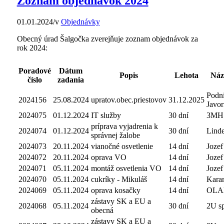
Zoznam objednávok 2024
01.01.2024
/
v
Objednávky
Obecný úrad Šalgočka zverejňuje zoznam objednávok za
rok 2024:
Poradové
Dátum
Popis
Lehota
Náz
číslo
zadania
Podni
2024156
25.08.2024
upratov.obec.priestovov
31.12.2025
Javori
2024075
01.12.2024
IT služby
30 dní
3MH
príprava vyjadrenia k
2024074
01.12.2024
30 dní
Linde
správnej žalobe
2024073
20.11.2024
vianočné osvetlenie
14 dní
Jozef
2024072
20.11.2024
oprava VO
14 dní
Jozef
2024071
05.11.2024
montáž osvetlenia VO
14 dní
Jozef
2024070
05.11.2024
cukríky - Mikuláš
14 dní
Karam
2024069
05.11.2024
oprava kosačky
14 dní
OLA
zástavy SK a EU a
2024068
05.11.2024
30 dní
2U spo
obecná
zástavy SK a EU a