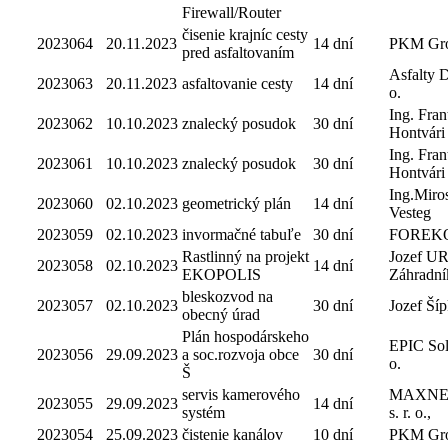
Firewall/Router
čisenie krajníc cesty
2023064
20.11.2023
14 dní
PKM Grou
pred asfaltovaním
Asfalty D
2023063
20.11.2023
asfaltovanie cesty
14 dní
o.
Ing. Fran
2023062
10.10.2023
znalecký posudok
30 dní
Hontvári
Ing. Fran
2023061
10.10.2023
znalecký posudok
30 dní
Hontvári
Ing.Miro
2023060
02.10.2023
geometrický plán
14 dní
Vesteg
2023059
02.10.2023
invormačné tabuľe
30 dní
FOREKO, 
Rastlinný na projekt
Jozef U
2023058
02.10.2023
14 dní
EKOPOLIS
Záhradní
bleskozvod na
2023057
02.10.2023
30 dní
Jozef Ší
obecný úrad
Plán hospodárskeho
EPIC Solu
2023056
29.09.2023
a soc.rozvoja obce
30 dní
o.
Š
servis kamerového
MAXNE
2023055
29.09.2023
14 dní
systém
s. r. o.,
2023054
25.09.2023
čistenie kanálov
10 dní
PKM Grou