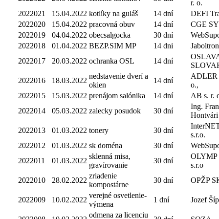
r. o.
2022021
15.04.2022
kotlíky na guláš
14 dní
DEFI Trad
2022020
15.04.2022
pracovná obuv
14 dní
CGE S
2022019
04.04.2022
obecsalgocka
30 dní
WebSupo
2022018
01.04.2022
BEZP.SIM MP
14 dni
Jaboltron
OSLAV
2022017
20.03.2022
ochranka OSL
14 dní
SLOVAKIA
nedstavenie dverí a
ADLER Pl
2022016
18.03.2022
14 dní
okien
o.,
2022015
15.03.2022
prenájom salónika
14 dní
AB s. r. 
Ing. Fran
2022014
05.03.2022
zalecky posudok
30 dní
Hontvári
InterNE
2022013
01.03.2022
tonery
30 dní
s.r.o.
2022012
01.03.2022
sk doména
30 dní
WebSupo
sklenná misa,
OLYMP
2022011
01.03.2022
30 dní
gravírovanie
s.r.o
zriadenie
2022010
28.02.2022
30 dní
OPŽP SK, 
kompostárne
verejné osvetlenie-
2022009
10.02.2022
1 dní
Jozef Ší
výmena
odmena za licenciu