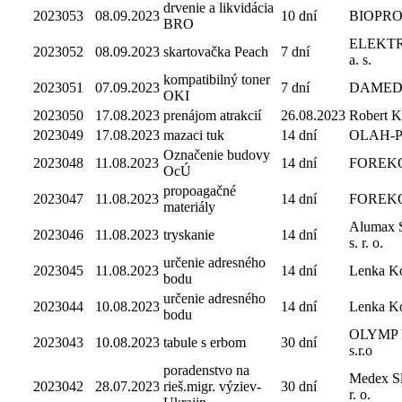
drvenie a likvidácia
2023053
08.09.2023
10 dní
BIOPR
BRO
ELEKT
2023052
08.09.2023
skartovačka Peach
7 dní
a. s.
kompatibilný toner
2023051
07.09.2023
7 dní
DAMEDIS,
OKI
2023050
17.08.2023
prenájom atrakcií
26.08.2023
Robert K
2023049
17.08.2023
mazaci tuk
14 dní
OLAH-
Označenie budovy
2023048
11.08.2023
14 dní
FOREKO, 
OcÚ
propoagačné
2023047
11.08.2023
14 dní
FOREKO, 
materiály
Alumax S
2023046
11.08.2023
tryskanie
14 dní
s. r. o.
určenie adresného
2023045
11.08.2023
14 dní
Lenka K
bodu
určenie adresného
2023044
10.08.2023
14 dní
Lenka K
bodu
OLYMP
2023043
10.08.2023
tabule s erbom
30 dní
s.r.o
poradenstvo na
Medex Sl
2023042
28.07.2023
rieš.migr. výziev-
30 dní
r. o.