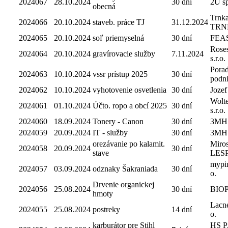
2024067
28.10.2024
30 dní
2U spo
obecná
Trnka
2024066
20.10.2024
staveb. práce TJ
31.12.2024
TRN
2024065
20.10.2024
soľ priemyselná
30 dní
FEAST
Rose
2024064
20.10.2024
gravírovacie služby
7.11.2024
s.r.o.
Pora
2024063
10.10.2024
vssr prístup 2025
30 dní
podni
2024062
10.10.2024
vyhotovenie osvetlenia
30 dní
Jozef
Wolt
2024061
01.10.2024
Účto. ropo a obcí 2025
30 dní
s.r.o.
2024060
18.09.2024
Tonery - Canon
30 dní
3MH
2024059
20.09.2024
IT - služby
30 dní
3MH
orezávanie po kalamit.
Miros
2024058
20.09.2024
30 dní
stave
LES
mypin
2024057
03.09.2024
odznaky Šakraniada
30 dní
o.
Drvenie organickej
2024056
25.08.2024
30 dní
BIO
hmoty
Lacne
2024055
25.08.2024
postreky
14 dní
o.
karburátor pre Stihl
HS P