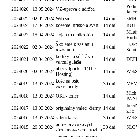
Podni
2024026
13.05.2024
VZ-uprava a údržba
Javori
2024025
02.05.2024
Wifi sieť
14 dní
3MH
2024024
17.04.2024
kosenie ihrisko a svah
14 dní
BÖHM,
Matúš
2024023
15.04.2024
stojan ma mikrofón
14 dní
Hudo
Školenie k zaslaniu
TOP
2024022
02.04.2024
14 dní
rozodnutí
Soluti
kotlíky na súťaž vo
2024021
02.04.2024
14 dní
DEFI 
varení guláša
obecsalgocka_1(The
2024020
02.04.2024
14 dní
WebS
Hosting)
koše na psie
2024019
13.03.2024
30 dní
MEVA
exkrementy
Mich
2024018
13.03.2024
OKI - toner
14 dní
PAN
Inte
2024017
13.03.2024
originalny valec, čierny
14 dní
s.r.o.
2024016
13.03.2024
salgocka.sk
30 dní
WebS
odmena zvukových
2024015
20.03.2024
30 dní
SLO
záznamov- verej. rozhla
zemné práce a prevoz