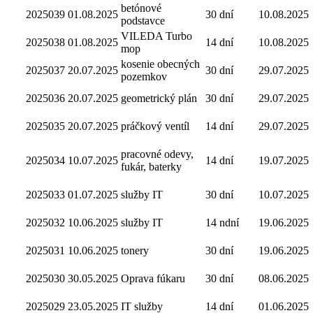
betónové
2025039
01.08.2025
30 dní
10.08.2025
podstavce
VILEDA Turbo
2025038
01.08.2025
14 dní
10.08.2025
mop
kosenie obecných
2025037
20.07.2025
30 dní
29.07.2025
pozemkov
2025036
20.07.2025
geometrický plán
30 dní
29.07.2025
2025035
20.07.2025
práčkový ventíl
14 dní
29.07.2025
pracovné odevy,
2025034
10.07.2025
14 dní
19.07.2025
fukár, baterky
2025033
01.07.2025
služby IT
30 dní
10.07.2025
2025032
10.06.2025
služby IT
14 ndní
19.06.2025
2025031
10.06.2025
tonery
30 dní
19.06.2025
2025030
30.05.2025
Oprava fúkaru
30 dní
08.06.2025
2025029
23.05.2025
IT služby
14 dní
01.06.2025