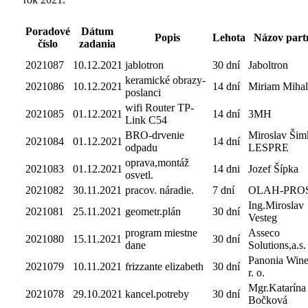
Poradové
Dátum
Popis
Lehota
Názov part
číslo
zadania
2021087
10.12.2021
jablotron
30 dní
Jaboltron
keramické obrazy-
2021086
10.12.2021
14 dní
Miriam Mihal
poslanci
wifi Router TP-
2021085
01.12.2021
14 dní
3MH
Link C54
BRO-drvenie
Miroslav Šim
2021084
01.12.2021
14 dní
odpadu
LESPRE
oprava,montáž
2021083
01.12.2021
14 dni
Jozef Šípka
osvetl.
2021082
30.11.2021
pracov. náradie.
7 dní
OLAH-PRO
Ing.Miroslav
2021081
25.11.2021
geometr.plán
30 dní
Vesteg
program miestne
Asseco
2021080
15.11.2021
30 dní
dane
Solutions,a.s.
Panonia Winer
2021079
10.11.2021
frizzante elizabeth
30 dní
r. o.
Mgr.Katarína
2021078
29.10.2021
kancel.potreby
30 dní
Bočková