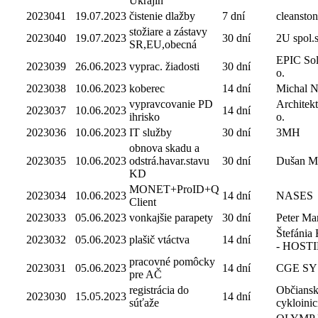
Ukrajin
2023041
19.07.2023
čistenie dlažby
7 dní
cleanstone
stožiare a zástavy
2023040
19.07.2023
30 dní
2U spol.s 
SR,EU,obecná
EPIC Solu
2023039
26.06.2023
vyprac. žiadosti
30 dní
o.
2023038
10.06.2023
koberec
14 dní
Michal 
vypravcovanie PD
Architekt
2023037
10.06.2023
14 dní
ihrisko
o.
2023036
10.06.2023
IT služby
30 dní
3MH
obnova skadu a
2023035
10.06.2023
odstrá.havar.stavu
30 dní
Dušan M
KD
MONET+ProID+Q
2023034
10.06.2023
14 dní
NASES
Client
2023033
05.06.2023
vonkajšie parapety
30 dní
Peter Ma
Štefánia
2023032
05.06.2023
plašič vtáctva
14 dní
- HOST
pracovné pomôcky
2023031
05.06.2023
14 dní
CGE S
pre AČ
registrácia do
Občians
2023030
15.05.2023
14 dní
súťaže
cykloinic