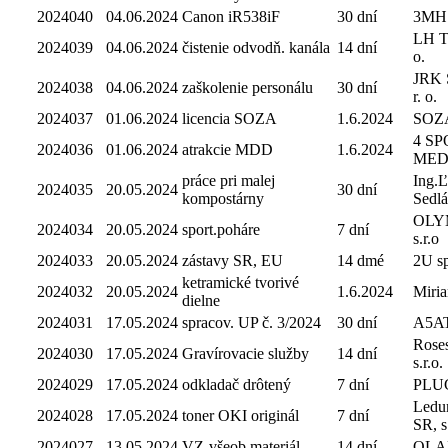
2024040
04.06.2024
Canon iR538iF
30 dní
3MH
LH Tr
2024039
04.06.2024
čistenie odvodň. kanála
14 dní
o.
JRK S
2024038
04.06.2024
zaškolenie personálu
30 dní
r. o.
2024037
01.06.2024
licencia SOZA
1.6.2024
SOZ
4 S
2024036
01.06.2024
atrakcie MDD
1.6.2024
MEDIA
práce pri malej
Ing.
2024035
20.05.2024
30 dní
kompostárny
Sedl
OLY
2024034
20.05.2024
sport.poháre
7 dní
s.r.o
2024033
20.05.2024
zástavy SR, EU
14 dmé
2U spo
ketramické tvorivé
2024032
20.05.2024
1.6.2024
Miri
dielne
2024031
17.05.2024
spracov. UP č. 3/2024
30 dní
A5A
Rose
2024030
17.05.2024
Gravírovacie služby
14 dní
s.r.o.
2024029
17.05.2024
odkladač drôtený
7 dní
PLUG 
Ledu
2024028
17.05.2024
toner OKI originál
7 dní
SR, s.
2024027
13.05.2024
VZ-všeob.materiál
14 dní
OLA