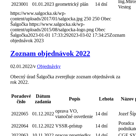
Ing.Miro
2023001
01.01.2023
geometrický plán
14 dní
Vesteg
https://www.salgocka.sk/wp-
content/uploads/2017/01/salgocka.jpg
250
250
Obec
Šalgočka
https://www.salgocka.sk/wp-
content/uploads/2015/08/salgocka-logo.png
Obec
Šalgočka
2023-01-01 17:33:29
2023-03-02 17:34:25
Zoznam
objednávok 2023
Zoznam objednávok 2022
02.01.2022
/
v
Objednávky
Obecný úrad Šalgočka zverejňuje zoznam objednávok za
rok 2022.
Poradové
Dátum
Popis
Lehota
Názov 
číslo
zadania
oprava VO,
2022065
01.12.2022
14 dní
Jozef Ší
vianočné osvetlenie
Poradca
2022064
01.12.2022
VSSR-prístup
14 dní
podnikate
2022063
10.11.2022
pracov.prostriedky
14 dní
CGE S