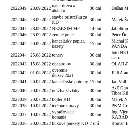
náter dreva a
2022049
28.09.2022
30 dní
Dušan M
altánku
stavba prístrešku za
2022048
28.09.2022
30 dní
Marek Še
KD
2022047
28.09.2022
BEZP.SIM MP
14 dní
Jaboltron
2022046
25.09.2022
zemné prace
30 dní
Peter Ďu
kancelárky papier,
Michal 
2022045
20.09.2022
15 dní
kazety
PANDA
InterNE
2022044
25.08.2022
tonery
30 dní
s.r.o.
2022043
15.08.2022
opr.strojov
30 dní
OLAH-
overenie
2022042
01.08.2022
30 dní
JURA audi
úč.zav.2021
2022041
20.07.2022
kancelárske potreby
15 dní
Ján Volf
A-Z Gard
2022040
20.07.2022
udržba závlahy
30 dní
Tibor Ki
2022039
20.07.2022
bojler KD
30 dní
Marek N
2022038
10.07.2022
terénne upravy
30 dní
PKM Grou
vyraďovacie
Ing. Vier
2022037
10.07.2022
30 dní
konania
KARÁ
2022036
20.06.2022
bukové parkety KD
7 dní
Roman 