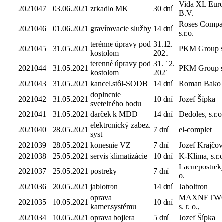
Vida XL Eur
2021047
03.06.2021
zrkadlo MK
30 dní
B.V.
Roses Comp
2021046
01.06.2021
gravírovacie služby
14 dní
s.r.o.
terénne úpravy pod
31.12.
2021045
31.05.2021
PKM Group s.
kostolom
2021
terenné úpravy pod
31. 12.
2021044
31.05.2021
PKM Group s.
kostolom
2021
2021043
31.05.2021
kancel.stôl-SODB
14 dní
Roman Bako
doplnenie
2021042
31.05.2021
10 dní
Jozef Šípka
svetelného bodu
2021041
31.05.2021
darček k MDD
14 dní
Dedoles, s.r.o
elektronický zabez.
2021040
28.05.2021
7 dní
el-complet
syst
2021039
28.05.2021
konesnie VZ
7 dní
Jozef Krajčov
2021038
25.05.2021
servis klimatizácie
10 dní
K-Klima, s.r.
Lacnepostreky,
2021037
25.05.2021
postreky
7 dní
o.
2021036
20.05.2021
jablotron
14 dní
Jaboltron
oprava
MAXNETW
2021035
10.05.2021
10 dní
kamer.systému
s. r. o.,
2021034
10.05.2021
oprava bojlera
5 dní
Jozef Šípka