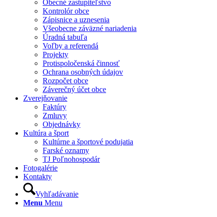
Obecné zastupiteľstvo
Kontrolór obce
Zápisnice a uznesenia
Všeobecne záväzné nariadenia
Úradná tabuľa
Voľby a referendá
Projekty
Protispoločenská činnosť
Ochrana osobných údajov
Rozpočet obce
Záverečný účet obce
Zverejňovanie
Faktúry
Zmluvy
Objednávky
Kultúra a šport
Kultúrne a športové podujatia
Farské oznamy
TJ Poľnohospodár
Fotogalérie
Kontakty
Vyhľadávanie
Menu
Menu