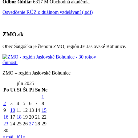
Odbor štúdia:
6317 M Obchodná akadémia
Osvedčenie RÚZ o duálnom vzdelávaní (.pdf)
ZMO.sk
Obec Šalgočka je členom ZMO, región JE Jaslovské Bohunice.
ZMO – región Jaslovské Bohunice
jún 2025
Po
Ut
St
Št
Pi
So
Ne
1
2
3
4
5
6
7
8
9
10
11
12
13
14
15
16
17
18
19
20
21
22
23
24
25
26
27
28
29
30
« máj
júl »