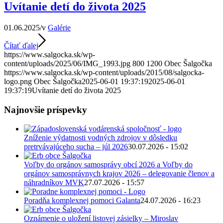
Uvítanie detí do života 2025
01.06.2025
/
v
Galérie
Čítať ďalej
https://www.salgocka.sk/wp-
content/uploads/2025/06/IMG_1993.jpg
800
1200
Obec Šalgočka
https://www.salgocka.sk/wp-content/uploads/2015/08/salgocka-
logo.png
Obec Šalgočka
2025-06-01 19:37:19
2025-06-01
19:37:19
Uvítanie detí do života 2025
Najnovšie príspevky
Zníženie výdatnosti vodných zdrojov v dôsledku
pretrvávajúceho sucha – júl 2026
30.07.2026 - 15:02
Voľby do orgánov samosprávy obcí 2026 a Voľby do
orgánov samosprávnych krajov 2026 – delegovanie členov a
náhradníkov MVK
27.07.2026 - 15:57
Poradňa komplexnej pomoci Galanta
24.07.2026 - 16:23
Oznámenie o uložení listovej zásielky – Miroslav