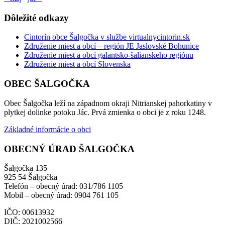
Dôležité odkazy
Cintorín obce Šalgočka v službe virtualnycintorin.sk
Združenie miest a obcí – región JE Jaslovské Bohunice
Združenie miest a obcí galantsko-šalianskeho regiónu
Združenie miest a obcí Slovenska
OBEC ŠALGOČKA
Obec Šalgočka leží na západnom okraji Nitrianskej pahorkatiny v
plytkej dolinke potoku Jác. Prvá zmienka o obci je z roku 1248.
Základné informácie o obci
OBECNÝ ÚRAD ŠALGOČKA
Šalgočka 135
925 54 Šalgočka
Telefón – obecný úrad: 031/786 1105
Mobil – obecný úrad: 0904 761 105
IČO: 00613932
DIČ: 2021002566