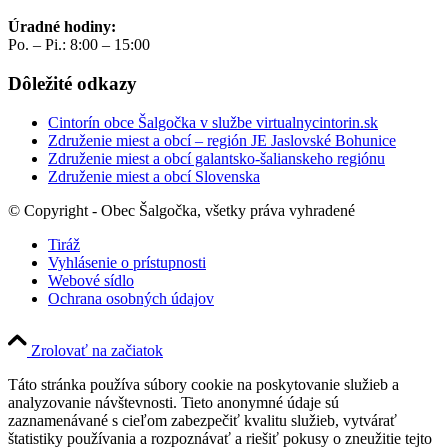
Úradné hodiny:
Po. – Pi.: 8:00 – 15:00
Dôležité odkazy
Cintorín obce Šalgočka v službe virtualnycintorin.sk
Združenie miest a obcí – región JE Jaslovské Bohunice
Združenie miest a obcí galantsko-šalianskeho regiónu
Združenie miest a obcí Slovenska
© Copyright - Obec Šalgočka, všetky práva vyhradené
Tiráž
Vyhlásenie o prístupnosti
Webové sídlo
Ochrana osobných údajov
Zrolovať na začiatok
Táto stránka používa súbory cookie na poskytovanie služieb a
analyzovanie návštevnosti. Tieto anonymné údaje sú
zaznamenávané s cieľom zabezpečiť kvalitu služieb, vytvárať
štatistiky používania a rozpoznávať a riešiť pokusy o zneužitie tejto