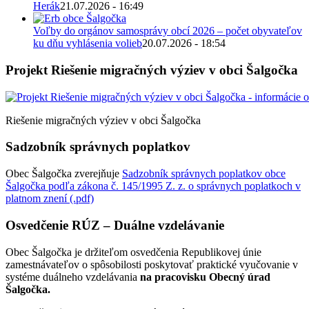
Herák
21.07.2026 - 16:49
Voľby do orgánov samosprávy obcí 2026 – počet obyvateľov
ku dňu vyhlásenia volieb
20.07.2026 - 18:54
Projekt Riešenie migračných výziev v obci Šalgočka
Riešenie migračných výziev v obci Šalgočka
Sadzobník správnych poplatkov
Obec Šalgočka zverejňuje
Sadzobník správnych poplatkov obce
Šalgočka podľa zákona č. 145/1995 Z. z. o správnych poplatkoch v
platnom znení (.pdf)
Osvedčenie RÚZ – Duálne vzdelávanie
Obec Šalgočka je držiteľom osvedčenia Republikovej únie
zamestnávateľov o spôsobilosti poskytovať praktické vyučovanie v
systéme duálneho vzdelávania
na pracovisku Obecný úrad
Šalgočka.