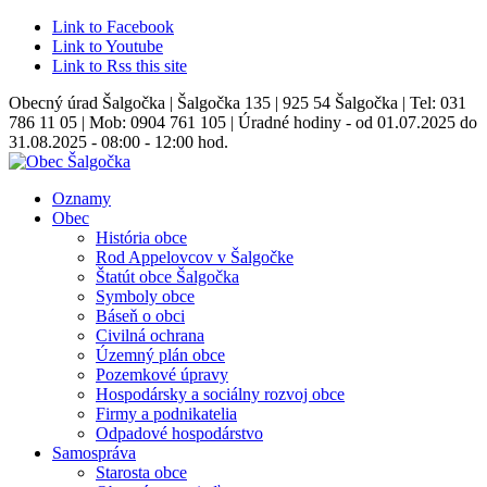
Link to Facebook
Link to Youtube
Link to Rss this site
Obecný úrad Šalgočka | Šalgočka 135 | 925 54 Šalgočka | Tel: 031
786 11 05 | Mob: 0904 761 105 | Úradné hodiny - od 01.07.2025 do
31.08.2025 - 08:00 - 12:00 hod.
Oznamy
Obec
História obce
Rod Appelovcov v Šalgočke
Štatút obce Šalgočka
Symboly obce
Báseň o obci
Civilná ochrana
Územný plán obce
Pozemkové úpravy
Hospodársky a sociálny rozvoj obce
Firmy a podnikatelia
Odpadové hospodárstvo
Samospráva
Starosta obce