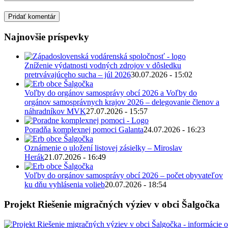
Najnovšie príspevky
Zníženie výdatnosti vodných zdrojov v dôsledku
pretrvávajúceho sucha – júl 2026
30.07.2026 - 15:02
Voľby do orgánov samosprávy obcí 2026 a Voľby do
orgánov samosprávnych krajov 2026 – delegovanie členov a
náhradníkov MVK
27.07.2026 - 15:57
Poradňa komplexnej pomoci Galanta
24.07.2026 - 16:23
Oznámenie o uložení listovej zásielky – Miroslav
Herák
21.07.2026 - 16:49
Voľby do orgánov samosprávy obcí 2026 – počet obyvateľov
ku dňu vyhlásenia volieb
20.07.2026 - 18:54
Projekt Riešenie migračných výziev v obci Šalgočka