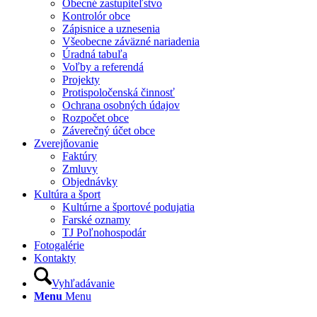
Obecné zastupiteľstvo
Kontrolór obce
Zápisnice a uznesenia
Všeobecne záväzné nariadenia
Úradná tabuľa
Voľby a referendá
Projekty
Protispoločenská činnosť
Ochrana osobných údajov
Rozpočet obce
Záverečný účet obce
Zverejňovanie
Faktúry
Zmluvy
Objednávky
Kultúra a šport
Kultúrne a športové podujatia
Farské oznamy
TJ Poľnohospodár
Fotogalérie
Kontakty
Vyhľadávanie
Menu
Menu