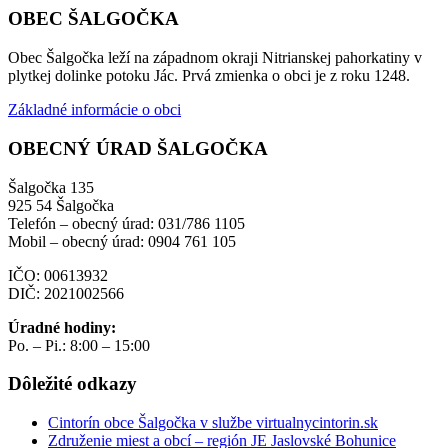
OBEC ŠALGOČKA
Obec Šalgočka leží na západnom okraji Nitrianskej pahorkatiny v
plytkej dolinke potoku Jác. Prvá zmienka o obci je z roku 1248.
Základné informácie o obci
OBECNÝ ÚRAD ŠALGOČKA
Šalgočka 135
925 54 Šalgočka
Telefón – obecný úrad: 031/786 1105
Mobil – obecný úrad: 0904 761 105
IČO: 00613932
DIČ: 2021002566
Úradné hodiny:
Po. – Pi.: 8:00 – 15:00
Dôležité odkazy
Cintorín obce Šalgočka v službe virtualnycintorin.sk
Združenie miest a obcí – región JE Jaslovské Bohunice