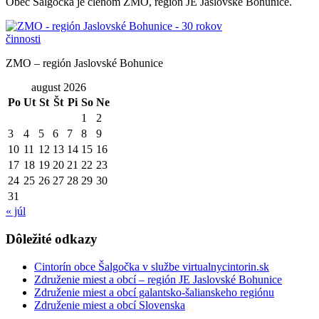
Obec Šalgočka je členom ZMO, región JE Jaslovské Bohunice.
ZMO – región Jaslovské Bohunice
august 2026
Po
Ut
St
Št
Pi
So
Ne
1
2
3
4
5
6
7
8
9
10
11
12
13
14
15
16
17
18
19
20
21
22
23
24
25
26
27
28
29
30
31
« júl
Dôležité odkazy
Cintorín obce Šalgočka v službe virtualnycintorin.sk
Združenie miest a obcí – región JE Jaslovské Bohunice
Združenie miest a obcí galantsko-šalianskeho regiónu
Združenie miest a obcí Slovenska