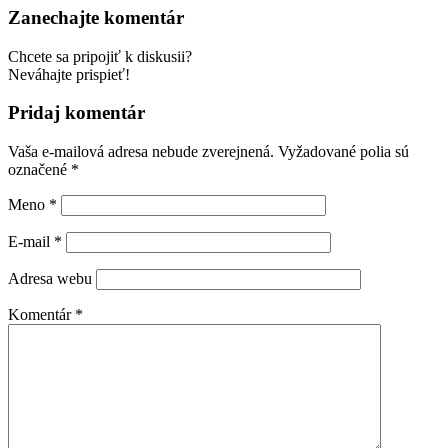
Zanechajte komentár
Chcete sa pripojiť k diskusii?
Neváhajte prispieť!
Pridaj komentár
Vaša e-mailová adresa nebude zverejnená.
Vyžadované polia sú
označené
*
Meno
*
E-mail
*
Adresa webu
Komentár
*