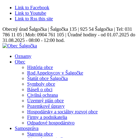
Link to Facebook
Link to Youtube
Link to Rss this site
Obecný úrad Šalgočka | Šalgočka 135 | 925 54 Šalgočka | Tel: 031
786 11 05 | Mob: 0904 761 105 | Úradné hodiny - od 01.07.2025 do
31.08.2025 - 08:00 - 12:00 hod.
Oznamy
Obec
História obce
Rod Appelovcov v Šalgočke
Štatút obce Šalgočka
Symboly obce
Báseň o obci
Civilná ochrana
Územný plán obce
Pozemkové úpravy
Hospodársky a sociálny rozvoj obce
Firmy a podnikatelia
Odpadové hospodárstvo
Samospráva
Starosta obce