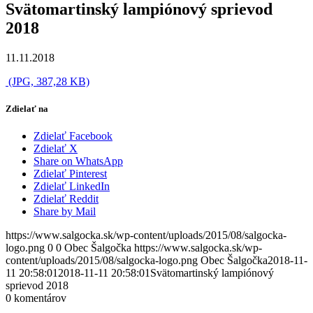
Svätomartinský lampiónový sprievod
2018
11.11.2018
(JPG, 387,28 KB)
Zdielať na
Zdielať Facebook
Zdielať X
Share on WhatsApp
Zdielať Pinterest
Zdielať LinkedIn
Zdielať Reddit
Share by Mail
https://www.salgocka.sk/wp-content/uploads/2015/08/salgocka-
logo.png
0
0
Obec Šalgočka
https://www.salgocka.sk/wp-
content/uploads/2015/08/salgocka-logo.png
Obec Šalgočka
2018-11-
11 20:58:01
2018-11-11 20:58:01
Svätomartinský lampiónový
sprievod 2018
0
komentárov