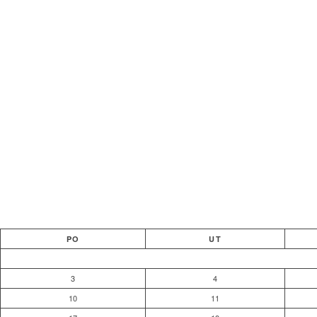
PO
UT
3
4
10
11