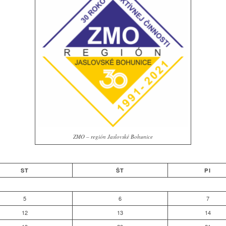
ZMO – región Jaslovské Bohunice
ST
ŠT
PI
5
6
7
12
13
14