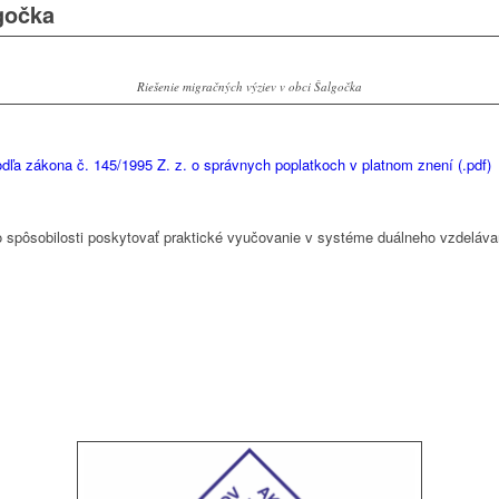
gočka
Riešenie migračných výziev v obci Šalgočka
ľa zákona č. 145/1995 Z. z. o správnych poplatkoch v platnom znení (.pdf)
o spôsobilosti poskytovať praktické vyučovanie v systéme duálneho vzdeláv