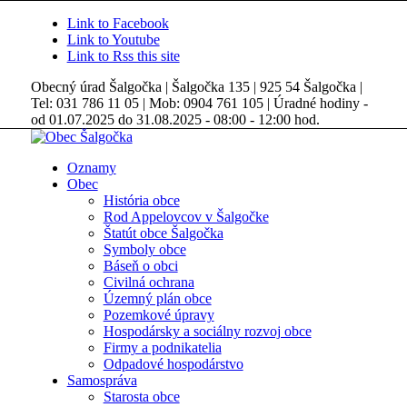
Link to Facebook
Link to Youtube
Link to Rss this site
Obecný úrad Šalgočka | Šalgočka 135 | 925 54 Šalgočka |
Tel: 031 786 11 05 | Mob: 0904 761 105 | Úradné hodiny -
od 01.07.2025 do 31.08.2025 - 08:00 - 12:00 hod.
Oznamy
Obec
História obce
Rod Appelovcov v Šalgočke
Štatút obce Šalgočka
Symboly obce
Báseň o obci
Civilná ochrana
Územný plán obce
Pozemkové úpravy
Hospodársky a sociálny rozvoj obce
Firmy a podnikatelia
Odpadové hospodárstvo
Samospráva
Starosta obce