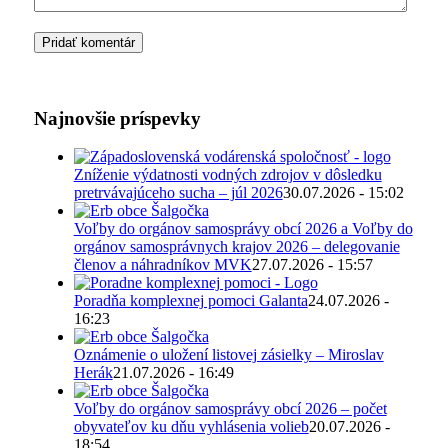
Najnovšie príspevky
Zníženie výdatnosti vodných zdrojov v dôsledku
pretrvávajúceho sucha – júl 2026
30.07.2026 - 15:02
Voľby do orgánov samosprávy obcí 2026 a Voľby do
orgánov samosprávnych krajov 2026 – delegovanie
členov a náhradníkov MVK
27.07.2026 - 15:57
Poradňa komplexnej pomoci Galanta
24.07.2026 -
16:23
Oznámenie o uložení listovej zásielky – Miroslav
Herák
21.07.2026 - 16:49
Voľby do orgánov samosprávy obcí 2026 – počet
obyvateľov ku dňu vyhlásenia volieb
20.07.2026 -
18:54