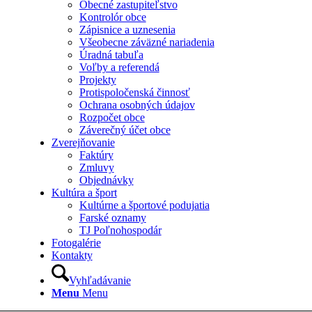
Obecné zastupiteľstvo
Kontrolór obce
Zápisnice a uznesenia
Všeobecne záväzné nariadenia
Úradná tabuľa
Voľby a referendá
Projekty
Protispoločenská činnosť
Ochrana osobných údajov
Rozpočet obce
Záverečný účet obce
Zverejňovanie
Faktúry
Zmluvy
Objednávky
Kultúra a šport
Kultúrne a športové podujatia
Farské oznamy
TJ Poľnohospodár
Fotogalérie
Kontakty
Vyhľadávanie
Menu
Menu