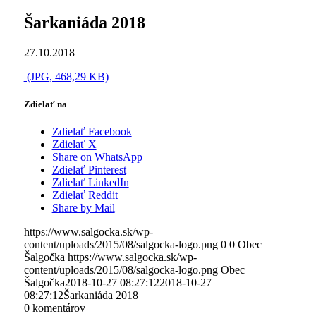
Šarkaniáda 2018
27.10.2018
(JPG, 468,29 KB)
Zdielať na
Zdielať Facebook
Zdielať X
Share on WhatsApp
Zdielať Pinterest
Zdielať LinkedIn
Zdielať Reddit
Share by Mail
https://www.salgocka.sk/wp-
content/uploads/2015/08/salgocka-logo.png
0
0
Obec
Šalgočka
https://www.salgocka.sk/wp-
content/uploads/2015/08/salgocka-logo.png
Obec
Šalgočka
2018-10-27 08:27:12
2018-10-27
08:27:12
Šarkaniáda 2018
0
komentárov