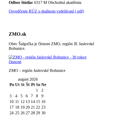
Odbor štúdia:
6317 M Obchodná akadémia
Osvedčenie RÚZ o duálnom vzdelávaní (.pdf)
ZMO.sk
Obec Šalgočka je členom ZMO, región JE Jaslovské
Bohunice.
ZMO – región Jaslovské Bohunice
august 2026
Po
Ut
St
Št
Pi
So
Ne
1
2
3
4
5
6
7
8
9
10
11
12
13
14
15
16
17
18
19
20
21
22
23
24
25
26
27
28
29
30