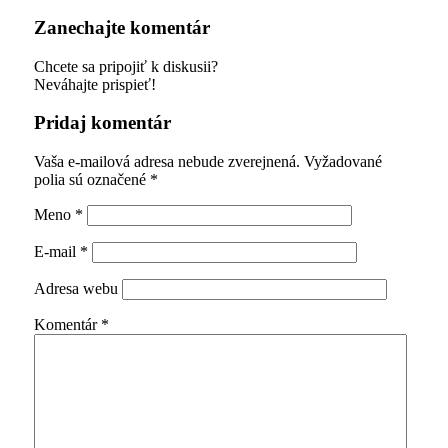
Zanechajte komentár
Chcete sa pripojiť k diskusii?
Neváhajte prispieť!
Pridaj komentár
Vaša e-mailová adresa nebude zverejnená.
Vyžadované
polia sú označené
*
Meno
*
E-mail
*
Adresa webu
Komentár
*