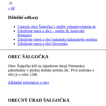
31
« júl
Dôležité odkazy
Cintorín obce Šalgočka v službe virtualnycintorin.sk
Združenie miest a obcí – región JE Jaslovské
Bohunice
Združenie miest a obcí galantsko-šalianskeho regiónu
Združenie miest a obcí Slovenska
OBEC ŠALGOČKA
Obec Šalgočka leží na západnom okraji Nitrianskej
pahorkatiny v plytkej dolinke potoku Jác. Prvá zmienka o
obci je z roku 1248.
Základné informácie o obci
OBECNÝ ÚRAD ŠALGOČKA