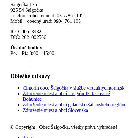
Šalgočka 135
925 54 Šalgočka
Telefón – obecný úrad: 031/786 1105
Mobil – obecný úrad: 0904 761 105
IČO: 00613932
DIČ: 2021002566
Úradné hodiny:
Po. – Pi.: 8:00 – 15:00
Dôležité odkazy
Cintorín obce Šalgočka v službe virtualnycintorin.sk
Združenie miest a obcí – región JE Jaslovské
Bohunice
Združenie miest a obcí galantsko-šalianskeho regiónu
Združenie miest a obcí Slovenska
© Copyright - Obec Šalgočka, všetky práva vyhradené
Tiráž