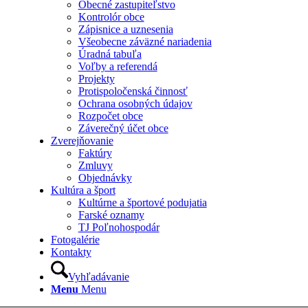
Obecné zastupiteľstvo
Kontrolór obce
Zápisnice a uznesenia
Všeobecne záväzné nariadenia
Úradná tabuľa
Voľby a referendá
Projekty
Protispoločenská činnosť
Ochrana osobných údajov
Rozpočet obce
Záverečný účet obce
Zverejňovanie
Faktúry
Zmluvy
Objednávky
Kultúra a šport
Kultúrne a športové podujatia
Farské oznamy
TJ Poľnohospodár
Fotogalérie
Kontakty
Vyhľadávanie
Menu
Menu