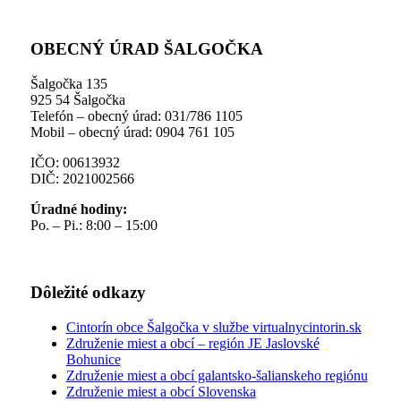
OBECNÝ ÚRAD ŠALGOČKA
Šalgočka 135
925 54 Šalgočka
Telefón – obecný úrad: 031/786 1105
Mobil – obecný úrad: 0904 761 105
IČO: 00613932
DIČ: 2021002566
Úradné hodiny:
Po. – Pi.: 8:00 – 15:00
Dôležité odkazy
Cintorín obce Šalgočka v službe virtualnycintorin.sk
Združenie miest a obcí – región JE Jaslovské
Bohunice
Združenie miest a obcí galantsko-šalianskeho regiónu
Združenie miest a obcí Slovenska