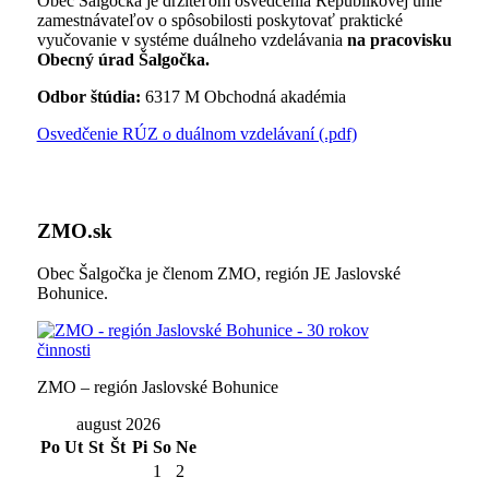
Obec Šalgočka je držiteľom osvedčenia Republikovej únie
zamestnávateľov o spôsobilosti poskytovať praktické
vyučovanie v systéme duálneho vzdelávania
na pracovisku
Obecný úrad Šalgočka.
Odbor štúdia:
6317 M Obchodná akadémia
Osvedčenie RÚZ o duálnom vzdelávaní (.pdf)
ZMO.sk
Obec Šalgočka je členom ZMO, región JE Jaslovské
Bohunice.
ZMO – región Jaslovské Bohunice
august 2026
Po
Ut
St
Št
Pi
So
Ne
1
2