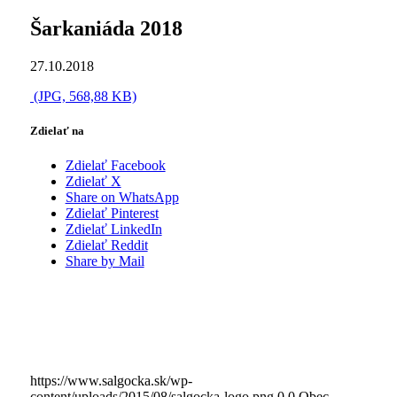
Šarkaniáda 2018
27.10.2018
(JPG, 568,88 KB)
Zdielať na
Zdielať Facebook
Zdielať X
Share on WhatsApp
Zdielať Pinterest
Zdielať LinkedIn
Zdielať Reddit
Share by Mail
https://www.salgocka.sk/wp-
content/uploads/2015/08/salgocka-logo.png
0
0
Obec