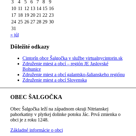
3
4
5
6
7
8
9
10
11
12
13
14
15
16
17
18
19
20
21
22
23
24
25
26
27
28
29
30
31
« júl
Dôležité odkazy
Cintorín obce Šalgočka v službe virtualnycintorin.sk
Združenie miest a obcí – región JE Jaslovské
Bohunice
Združenie miest a obcí galantsko-šalianskeho regiónu
Združenie miest a obcí Slovenska
OBEC ŠALGOČKA
Obec Šalgočka leží na západnom okraji Nitrianskej
pahorkatiny v plytkej dolinke potoku Jác. Prvá zmienka o
obci je z roku 1248.
Základné informácie o obci