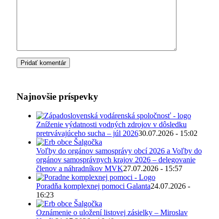
Najnovšie príspevky
Zníženie výdatnosti vodných zdrojov v dôsledku
pretrvávajúceho sucha – júl 2026
30.07.2026 - 15:02
Voľby do orgánov samosprávy obcí 2026 a Voľby do
orgánov samosprávnych krajov 2026 – delegovanie
členov a náhradníkov MVK
27.07.2026 - 15:57
Poradňa komplexnej pomoci Galanta
24.07.2026 -
16:23
Oznámenie o uložení listovej zásielky – Miroslav