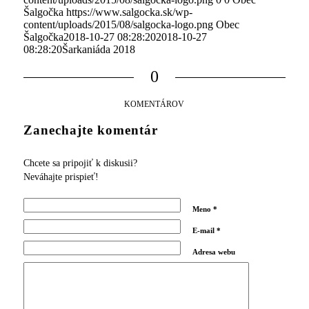
Šalgočka
https://www.salgocka.sk/wp-
content/uploads/2015/08/salgocka-logo.png
Obec
Šalgočka
2018-10-27 08:28:20
2018-10-27
08:28:20
Šarkaniáda 2018
0
KOMENTÁROV
Zanechajte komentár
Chcete sa pripojiť k diskusii?
Neváhajte prispieť!
Meno
*
E-mail
*
Adresa webu