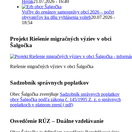
Herák
21.07.2026 - 16:49
Voľby do orgánov samosprávy obcí 2026 – počet
obyvateľov ku dňu vyhlásenia volieb
20.07.2026 -
18:54
Projekt Riešenie migračných výziev v obci
Šalgočka
Riešenie migračných výziev v obci Šalgočka
Sadzobník správnych poplatkov
Obec Šalgočka zverejňuje
Sadzobník správnych poplatkov
obce Šalgočka podľa zákona č. 145/1995 Z. z. o správnych
poplatkoch v platnom znení (.pdf)
Osvedčenie RÚZ – Duálne vzdelávanie