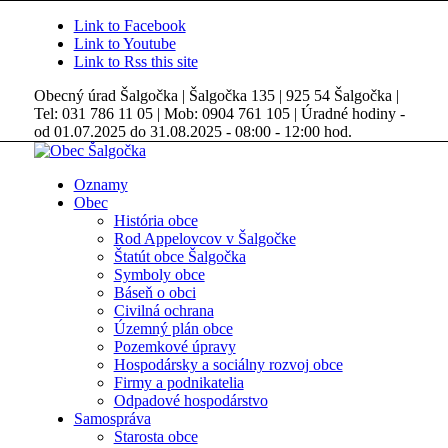
Link to Facebook
Link to Youtube
Link to Rss this site
Obecný úrad Šalgočka | Šalgočka 135 | 925 54 Šalgočka |
Tel: 031 786 11 05 | Mob: 0904 761 105 | Úradné hodiny -
od 01.07.2025 do 31.08.2025 - 08:00 - 12:00 hod.
Oznamy
Obec
História obce
Rod Appelovcov v Šalgočke
Štatút obce Šalgočka
Symboly obce
Báseň o obci
Civilná ochrana
Územný plán obce
Pozemkové úpravy
Hospodársky a sociálny rozvoj obce
Firmy a podnikatelia
Odpadové hospodárstvo
Samospráva
Starosta obce