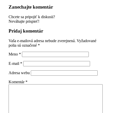
Zanechajte komentár
Chcete sa pripojiť k diskusii?
Neváhajte prispieť!
Pridaj komentár
Vaša e-mailová adresa nebude zverejnená.
Vyžadované
polia sú označené
*
Meno
*
E-mail
*
Adresa webu
Komentár
*