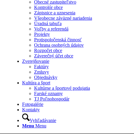
Obecné zastupiteľstvo
Kontrolór obce
Zápisnice a uznesenia
Všeobecne záväzné nariadenia
Úradná tabuľa
Voľby a referendá
Projekty
Protispoločenská činnosť
Ochrana osobných údajov
Rozpočet obce
Záverečný účet obce
Zverejňovanie
Faktúry
Zmluvy
Objednávky
Kultúra a šport
Kultúrne a športové podujatia
Farské oznamy
TJ Poľnohospodár
Fotogalérie
Kontakty
Vyhľadávanie
Menu
Menu