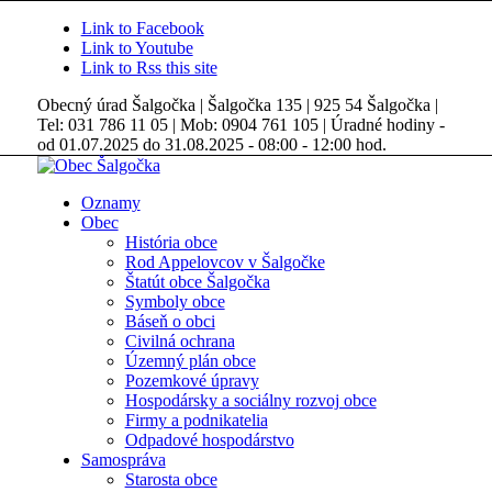
Link to Facebook
Link to Youtube
Link to Rss this site
Obecný úrad Šalgočka | Šalgočka 135 | 925 54 Šalgočka |
Tel: 031 786 11 05 | Mob: 0904 761 105 | Úradné hodiny -
od 01.07.2025 do 31.08.2025 - 08:00 - 12:00 hod.
Oznamy
Obec
História obce
Rod Appelovcov v Šalgočke
Štatút obce Šalgočka
Symboly obce
Báseň o obci
Civilná ochrana
Územný plán obce
Pozemkové úpravy
Hospodársky a sociálny rozvoj obce
Firmy a podnikatelia
Odpadové hospodárstvo
Samospráva
Starosta obce