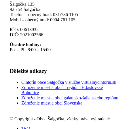
Šalgočka 135
925 54 Šalgočka
Telefón – obecný úrad: 031/786 1105
Mobil – obecný úrad: 0904 761 105
IČO: 00613932
DIČ: 2021002566
Úradné hodiny:
Po. – Pi.: 8:00 – 15:00
Dôležité odkazy
Cintorín obce Šalgočka v službe virtualnycintorin.sk
Združenie miest a obcí – región JE Jaslovské
Bohunice
Združenie miest a obcí galantsko-šalianskeho regiónu
Združenie miest a obcí Slovenska
© Copyright - Obec Šalgočka, všetky práva vyhradené
Tiráž