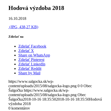
Hodová výzdoba 2018
16.10.2018
(JPG, 438,27 KB)
Zdielať na
Zdielať Facebook
Zdielať X
Share on WhatsApp
Zdielať Pinterest
Zdielať LinkedIn
Zdielať Reddit
Share by Mail
https://www.salgocka.sk/wp-
content/uploads/2015/08/salgocka-logo.png
0
0
Obec
Šalgočka
https://www.salgocka.sk/wp-
content/uploads/2015/08/salgocka-logo.png
Obec
Šalgočka
2018-10-16 18:35:50
2018-10-16 18:35:50
Hodová
výzdoba 2018
0
komentárov