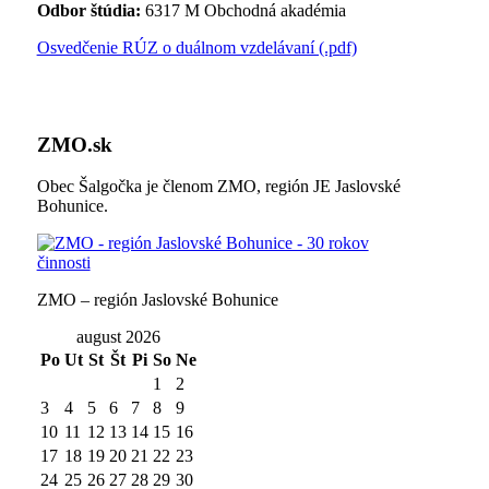
Odbor štúdia:
6317 M Obchodná akadémia
Osvedčenie RÚZ o duálnom vzdelávaní (.pdf)
ZMO.sk
Obec Šalgočka je členom ZMO, región JE Jaslovské
Bohunice.
ZMO – región Jaslovské Bohunice
august 2026
Po
Ut
St
Št
Pi
So
Ne
1
2
3
4
5
6
7
8
9
10
11
12
13
14
15
16
17
18
19
20
21
22
23
24
25
26
27
28
29
30