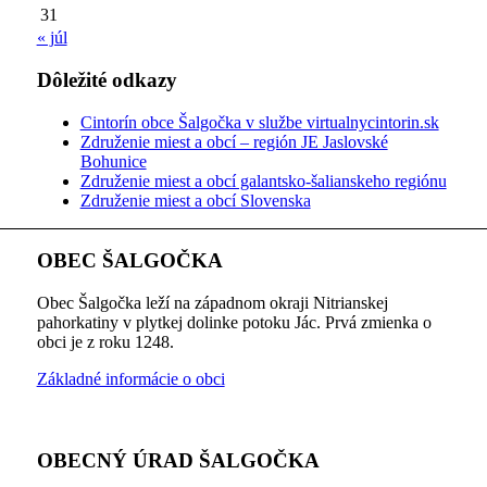
31
« júl
Dôležité odkazy
Cintorín obce Šalgočka v službe virtualnycintorin.sk
Združenie miest a obcí – región JE Jaslovské
Bohunice
Združenie miest a obcí galantsko-šalianskeho regiónu
Združenie miest a obcí Slovenska
OBEC ŠALGOČKA
Obec Šalgočka leží na západnom okraji Nitrianskej
pahorkatiny v plytkej dolinke potoku Jác. Prvá zmienka o
obci je z roku 1248.
Základné informácie o obci
OBECNÝ ÚRAD ŠALGOČKA