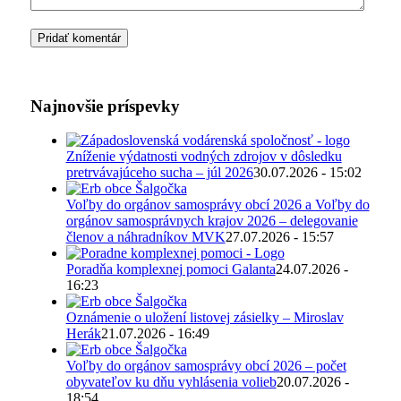
Najnovšie príspevky
Zníženie výdatnosti vodných zdrojov v dôsledku
pretrvávajúceho sucha – júl 2026
30.07.2026 - 15:02
Voľby do orgánov samosprávy obcí 2026 a Voľby do
orgánov samosprávnych krajov 2026 – delegovanie
členov a náhradníkov MVK
27.07.2026 - 15:57
Poradňa komplexnej pomoci Galanta
24.07.2026 -
16:23
Oznámenie o uložení listovej zásielky – Miroslav
Herák
21.07.2026 - 16:49
Voľby do orgánov samosprávy obcí 2026 – počet
obyvateľov ku dňu vyhlásenia volieb
20.07.2026 -
18:54