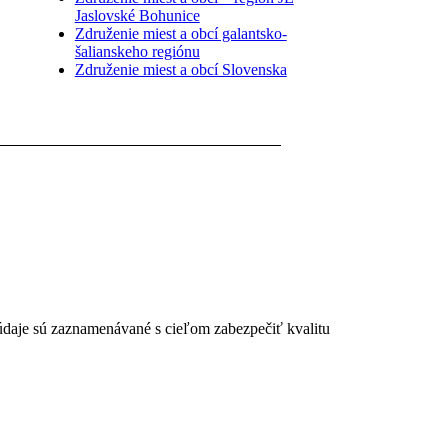
Jaslovské Bohunice
Združenie miest a obcí galantsko-
šalianskeho regiónu
Združenie miest a obcí Slovenska
 údaje sú zaznamenávané s cieľom zabezpečiť kvalitu