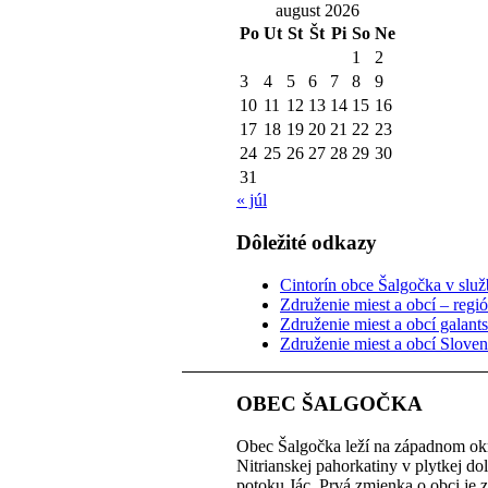
august 2026
Po
Ut
St
Št
Pi
So
Ne
1
2
3
4
5
6
7
8
9
10
11
12
13
14
15
16
17
18
19
20
21
22
23
24
25
26
27
28
29
30
31
« júl
Dôležité odkazy
Cintorín obce Šalgočka v služb
Združenie miest a obcí – regi
Združenie miest a obcí galant
Združenie miest a obcí Slove
OBEC ŠALGOČKA
Obec Šalgočka leží na západnom okr
Nitrianskej pahorkatiny v plytkej do
potoku Jác. Prvá zmienka o obci je 