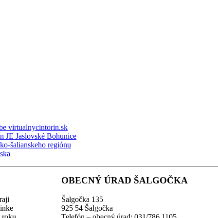
e virtualnycintorin.sk
ón JE Jaslovské Bohunice
sko-šalianskeho regiónu
nska
OBECNÝ ÚRAD ŠALGOČKA
aji
Šalgočka 135
linke
925 54 Šalgočka
z roku
Telefón – obecný úrad: 031/786 1105