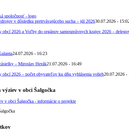
zdrojov v dôsledku pretrvávajúceho sucha – júl 2026
30.07.2026 - 15:0
 obcí 2026 a Voľby do orgánov samosprávnych krajov 2026 – deleg
Galanta
24.07.2026 - 16:23
zásielky – Miroslav Herák
21.07.2026 - 16:49
obcí 2026 – počet obyvateľov ku dňu vyhlásenia volieb
20.07.2026 -
 výziev v obci Šalgočka
Šalgočka
atkov