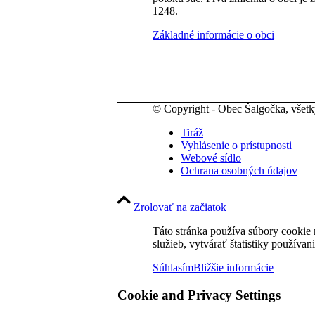
1248.
Základné informácie o obci
© Copyright - Obec Šalgočka, všet
Tiráž
Vyhlásenie o prístupnosti
Webové sídlo
Ochrana osobných údajov
Zrolovať na začiatok
Táto stránka používa súbory cookie 
služieb, vytvárať štatistiky používan
Súhlasím
Bližšie informácie
Cookie and Privacy Settings