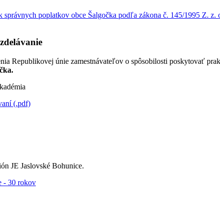
 správnych poplatkov obce Šalgočka podľa zákona č. 145/1995 Z. z. o
zdelávanie
nia Republikovej únie zamestnávateľov o spôsobilosti poskytovať pra
čka.
kadémia
ní (.pdf)
ón JE Jaslovské Bohunice.