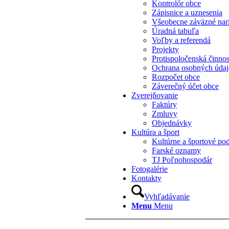
Kontrolór obce
Zápisnice a uznesenia
Všeobecne záväzné nar
Úradná tabuľa
Voľby a referendá
Projekty
Protispoločenská činno
Ochrana osobných úda
Rozpočet obce
Záverečný účet obce
Zverejňovanie
Faktúry
Zmluvy
Objednávky
Kultúra a šport
Kultúrne a športové pod
Farské oznamy
TJ Poľnohospodár
Fotogalérie
Kontakty
Vyhľadávanie
Menu
Menu