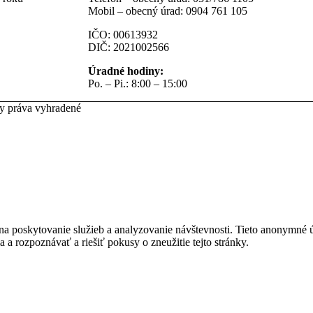
Mobil – obecný úrad: 0904 761 105
IČO: 00613932
DIČ: 2021002566
Úradné hodiny:
Po. – Pi.: 8:00 – 15:00
ky práva vyhradené
na poskytovanie služieb a analyzovanie návštevnosti. Tieto anonymné
ia a rozpoznávať a riešiť pokusy o zneužitie tejto stránky.