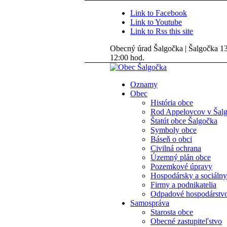
Link to Facebook
Link to Youtube
Link to Rss this site
Obecný úrad Šalgočka | Šalgočka 135
12:00 hod.
Oznamy
Obec
História obce
Rod Appelovcov v Šal
Štatút obce Šalgočka
Symboly obce
Báseň o obci
Civilná ochrana
Územný plán obce
Pozemkové úpravy
Hospodársky a sociálny
Firmy a podnikatelia
Odpadové hospodárstv
Samospráva
Starosta obce
Obecné zastupiteľstvo