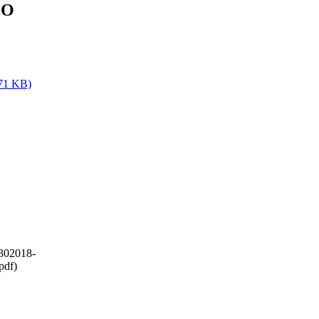
-O
,71 KB)
30
2018-
pdf)