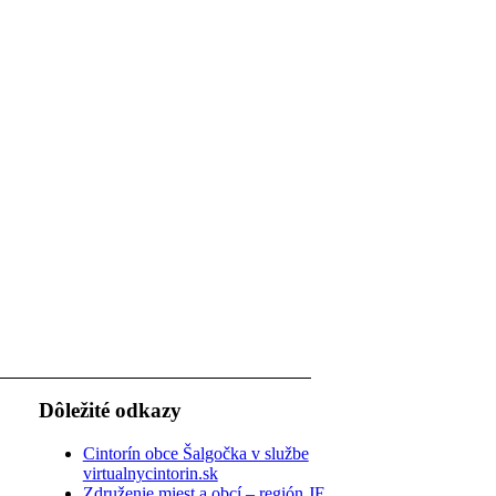
Dôležité odkazy
Cintorín obce Šalgočka v službe
virtualnycintorin.sk
Združenie miest a obcí – región JE