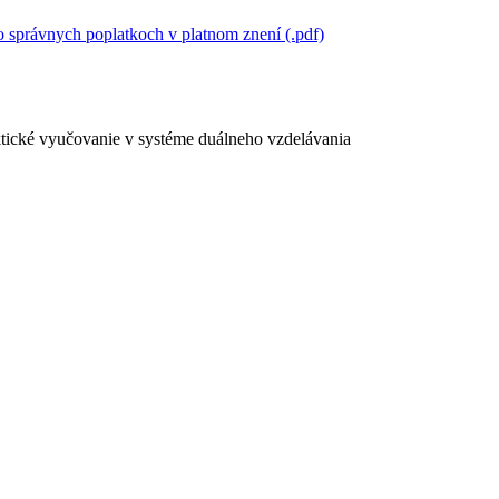
 správnych poplatkoch v platnom znení (.pdf)
ktické vyučovanie v systéme duálneho vzdelávania