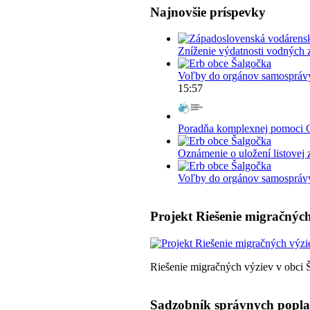
Najnovšie príspevky
Zníženie výdatnosti vodných 
Voľby do orgánov samosprávy
15:57
Poradňa komplexnej pomoci 
Oznámenie o uložení listovej 
Voľby do orgánov samosprávy 
Projekt Riešenie migračných
Riešenie migračných výziev v obci 
Sadzobník správnych popl