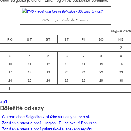
Obec Šalgočka je členom ZMO, región JE Jaslovské Bohunice.
ZMO – región Jaslovské Bohunice
august 2026
PO
UT
ST
ŠT
PI
SO
NE
1
2
3
4
5
6
7
8
9
10
11
12
13
14
15
16
17
18
19
20
21
22
23
24
25
26
27
28
29
30
31
« júl
Dôležité odkazy
Cintorín obce Šalgočka v službe virtualnycintorin.sk
Združenie miest a obcí – región JE Jaslovské Bohunice
Združenie miest a obcí galantsko-šalianskeho regiónu