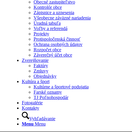
Obecné zastupiteľstvo
Kontrolór obce
Zápisnice a uznesenia
Všeobecne záväzné nariadenia
Úradná tabuľa
Voľby a referendá
Projekty
Protispoločenská činnosť
Ochrana osobných údajov
Rozpočet obce
Záverečný účet obce
Zverejňovanie
Faktúry
Zmluvy
Objednávky
Kultúra a šport
Kultúrne a športové podujatia
Farské oznamy
TJ Poľnohospodár
Fotogalérie
Kontakty
Vyhľadávanie
Menu
Menu