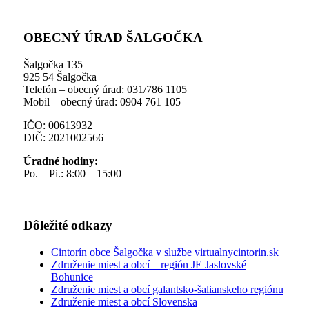
OBECNÝ ÚRAD ŠALGOČKA
Šalgočka 135
925 54 Šalgočka
Telefón – obecný úrad: 031/786 1105
Mobil – obecný úrad: 0904 761 105
IČO: 00613932
DIČ: 2021002566
Úradné hodiny:
Po. – Pi.: 8:00 – 15:00
Dôležité odkazy
Cintorín obce Šalgočka v službe virtualnycintorin.sk
Združenie miest a obcí – región JE Jaslovské
Bohunice
Združenie miest a obcí galantsko-šalianskeho regiónu
Združenie miest a obcí Slovenska