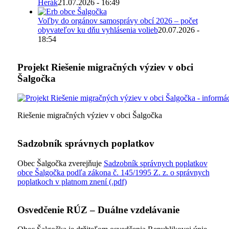
Herák
21.07.2026 - 16:49
Voľby do orgánov samosprávy obcí 2026 – počet
obyvateľov ku dňu vyhlásenia volieb
20.07.2026 -
18:54
Projekt Riešenie migračných výziev v obci
Šalgočka
Riešenie migračných výziev v obci Šalgočka
Sadzobník správnych poplatkov
Obec Šalgočka zverejňuje
Sadzobník správnych poplatkov
obce Šalgočka podľa zákona č. 145/1995 Z. z. o správnych
poplatkoch v platnom znení (.pdf)
Osvedčenie RÚZ – Duálne vzdelávanie