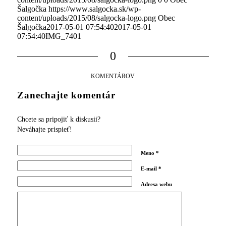
Šalgočka
https://www.salgocka.sk/wp-
content/uploads/2015/08/salgocka-logo.png
Obec
Šalgočka
2017-05-01 07:54:40
2017-05-01
07:54:40
IMG_7401
0
KOMENTÁROV
Zanechajte komentár
Chcete sa pripojiť k diskusii?
Neváhajte prispieť!
Meno
*
E-mail
*
Adresa webu