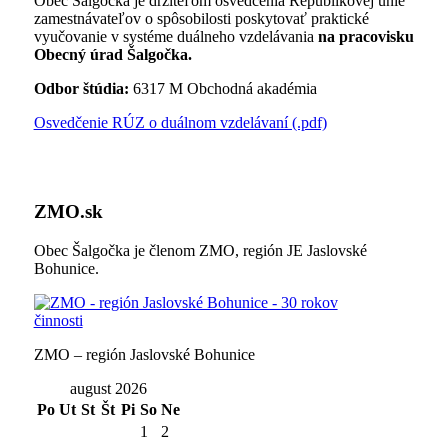
Obec Šalgočka je držiteľom osvedčenia Republikovej únie
zamestnávateľov o spôsobilosti poskytovať praktické
vyučovanie v systéme duálneho vzdelávania
na pracovisku
Obecný úrad Šalgočka.
Odbor štúdia:
6317 M Obchodná akadémia
Osvedčenie RÚZ o duálnom vzdelávaní (.pdf)
ZMO.sk
Obec Šalgočka je členom ZMO, región JE Jaslovské
Bohunice.
ZMO – región Jaslovské Bohunice
august 2026
Po
Ut
St
Št
Pi
So
Ne
1
2