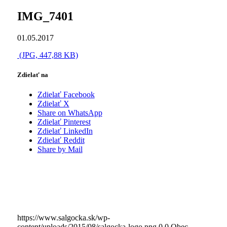
IMG_7401
01.05.2017
(JPG, 447,88 KB)
Zdielať na
Zdielať Facebook
Zdielať X
Share on WhatsApp
Zdielať Pinterest
Zdielať LinkedIn
Zdielať Reddit
Share by Mail
https://www.salgocka.sk/wp-
content/uploads/2015/08/salgocka-logo.png
0
0
Obec