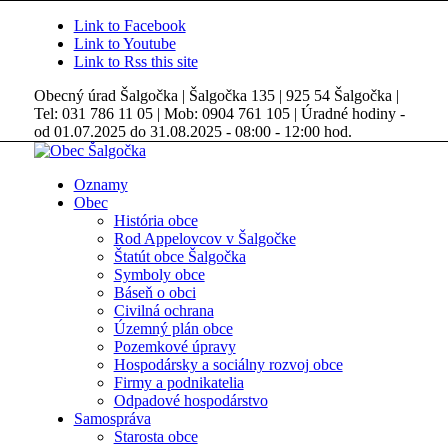
Link to Facebook
Link to Youtube
Link to Rss this site
Obecný úrad Šalgočka | Šalgočka 135 | 925 54 Šalgočka |
Tel: 031 786 11 05 | Mob: 0904 761 105 | Úradné hodiny -
od 01.07.2025 do 31.08.2025 - 08:00 - 12:00 hod.
Oznamy
Obec
História obce
Rod Appelovcov v Šalgočke
Štatút obce Šalgočka
Symboly obce
Báseň o obci
Civilná ochrana
Územný plán obce
Pozemkové úpravy
Hospodársky a sociálny rozvoj obce
Firmy a podnikatelia
Odpadové hospodárstvo
Samospráva
Starosta obce