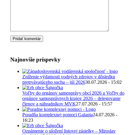
Najnovšie príspevky
Zníženie výdatnosti vodných zdrojov v dôsledku
pretrvávajúceho sucha – júl 2026
30.07.2026 - 15:02
Voľby do orgánov samosprávy obcí 2026 a Voľby do
orgánov samosprávnych krajov 2026 – delegovanie
členov a náhradníkov MVK
27.07.2026 - 15:57
Poradňa komplexnej pomoci Galanta
24.07.2026 -
16:23
Oznámenie o uložení listovej zásielky – Miroslav