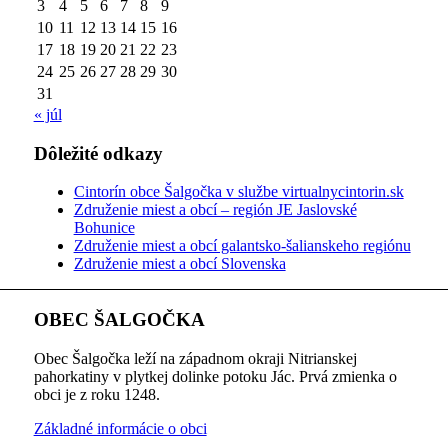
3
4
5
6
7
8
9
10
11
12
13
14
15
16
17
18
19
20
21
22
23
24
25
26
27
28
29
30
31
« júl
Dôležité odkazy
Cintorín obce Šalgočka v službe virtualnycintorin.sk
Združenie miest a obcí – región JE Jaslovské
Bohunice
Združenie miest a obcí galantsko-šalianskeho regiónu
Združenie miest a obcí Slovenska
OBEC ŠALGOČKA
Obec Šalgočka leží na západnom okraji Nitrianskej
pahorkatiny v plytkej dolinke potoku Jác. Prvá zmienka o
obci je z roku 1248.
Základné informácie o obci