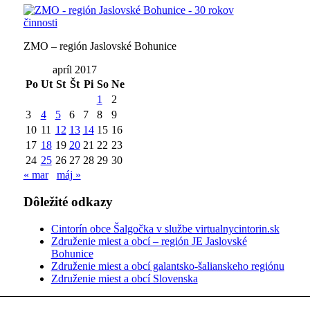
ZMO – región Jaslovské Bohunice
apríl 2017
Po
Ut
St
Št
Pi
So
Ne
1
2
3
4
5
6
7
8
9
10
11
12
13
14
15
16
17
18
19
20
21
22
23
24
25
26
27
28
29
30
« mar
máj »
Dôležité odkazy
Cintorín obce Šalgočka v službe virtualnycintorin.sk
Združenie miest a obcí – región JE Jaslovské
Bohunice
Združenie miest a obcí galantsko-šalianskeho regiónu
Združenie miest a obcí Slovenska