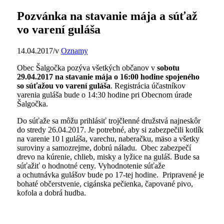
Pozvánka na stavanie mája a súťaž
vo varení guláša
14.04.2017
/
v
Oznamy
Obec Šalgočka pozýva všetkých občanov v
sobotu
29.04.2017 na stavanie mája o 16:00 hodine spojeného
so súťažou vo varení guláša
. Registrácia účastníkov
varenia guláša bude o 14:30 hodine pri Obecnom úrade
Šalgočka.
Do súťaže sa môžu prihlásiť trojčlenné družstvá najneskôr
do stredy 26.04.2017. Je potrebné, aby si zabezpečili kotlík
na varenie 10 l guláša, varechu, naberačku, mäso a všetky
suroviny a samozrejme, dobrú náladu. Obec zabezpečí
drevo na kúrenie, chlieb, misky a lyžice na guláš. Bude sa
súťažiť o hodnotné ceny. Vyhodnotenie súťaže
a ochutnávka gulášov bude po 17-tej hodine. Pripravené je
bohaté občerstvenie, cigánska pečienka, čapované pivo,
kofola a dobrá hudba.