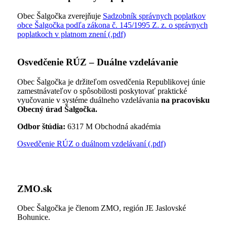
Obec Šalgočka zverejňuje
Sadzobník správnych poplatkov
obce Šalgočka podľa zákona č. 145/1995 Z. z. o správnych
poplatkoch v platnom znení (.pdf)
Osvedčenie RÚZ – Duálne vzdelávanie
Obec Šalgočka je držiteľom osvedčenia Republikovej únie
zamestnávateľov o spôsobilosti poskytovať praktické
vyučovanie v systéme duálneho vzdelávania
na pracovisku
Obecný úrad Šalgočka.
Odbor štúdia:
6317 M Obchodná akadémia
Osvedčenie RÚZ o duálnom vzdelávaní (.pdf)
ZMO.sk
Obec Šalgočka je členom ZMO, región JE Jaslovské
Bohunice.