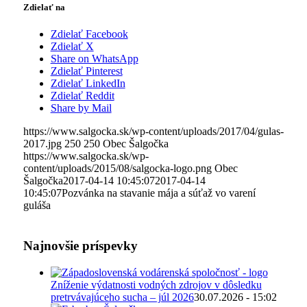
Zdielať na
Zdielať Facebook
Zdielať X
Share on WhatsApp
Zdielať Pinterest
Zdielať LinkedIn
Zdielať Reddit
Share by Mail
https://www.salgocka.sk/wp-content/uploads/2017/04/gulas-
2017.jpg
250
250
Obec Šalgočka
https://www.salgocka.sk/wp-
content/uploads/2015/08/salgocka-logo.png
Obec
Šalgočka
2017-04-14 10:45:07
2017-04-14
10:45:07
Pozvánka na stavanie mája a súťaž vo varení
guláša
Najnovšie príspevky
Zníženie výdatnosti vodných zdrojov v dôsledku
pretrvávajúceho sucha – júl 2026
30.07.2026 - 15:02