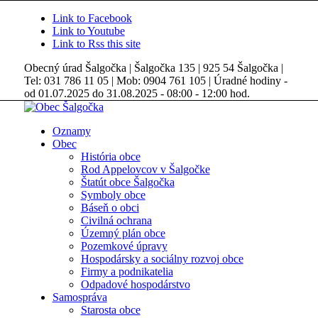
Link to Facebook
Link to Youtube
Link to Rss this site
Obecný úrad Šalgočka | Šalgočka 135 | 925 54 Šalgočka |
Tel: 031 786 11 05 | Mob: 0904 761 105 | Úradné hodiny -
od 01.07.2025 do 31.08.2025 - 08:00 - 12:00 hod.
Oznamy
Obec
História obce
Rod Appelovcov v Šalgočke
Štatút obce Šalgočka
Symboly obce
Báseň o obci
Civilná ochrana
Územný plán obce
Pozemkové úpravy
Hospodársky a sociálny rozvoj obce
Firmy a podnikatelia
Odpadové hospodárstvo
Samospráva
Starosta obce