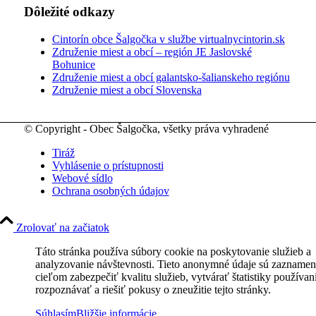
Dôležité odkazy
Cintorín obce Šalgočka v službe virtualnycintorin.sk
Združenie miest a obcí – región JE Jaslovské
Bohunice
Združenie miest a obcí galantsko-šalianskeho regiónu
Združenie miest a obcí Slovenska
© Copyright - Obec Šalgočka, všetky práva vyhradené
Tiráž
Vyhlásenie o prístupnosti
Webové sídlo
Ochrana osobných údajov
Zrolovať na začiatok
Táto stránka používa súbory cookie na poskytovanie služieb a
analyzovanie návštevnosti. Tieto anonymné údaje sú zaznamen
cieľom zabezpečiť kvalitu služieb, vytvárať štatistiky používan
rozpoznávať a riešiť pokusy o zneužitie tejto stránky.
Súhlasím
Bližšie informácie