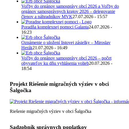
Voľby do orgánov samosprávy obcí 2026 a Voľby do
orgánov samosprávnych krajov 2026 – delegovanie
členov a náhradníkov MVK
27.07.2026 - 15:57
Poradňa komplexnej pomoci Galanta
24.07.2026 -
16:23
Oznámenie o uložení listovej zásielky – Miroslav
Herák
21.07.2026 - 16:49
Voľby do orgánov samosprávy obcí 2026 – počet
obyvateľov ku dňu vyhlásenia volieb
20.07.2026 -
18:54
Projekt Riešenie migračných výziev v obci
Šalgočka
Riešenie migračných výziev v obci Šalgočka
Sadzobník správnych poplatkov