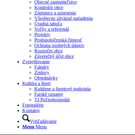
Obecné zastupiteľstvo
Kontrolór obce
Zápisnice a uznesenia
Všeobecne záväzné nariadenia
Úradná tabuľa
Voľby a referendá
Projekty
Protispoločenská činnosť
Ochrana osobných údajov
Rozpočet obce
Záverečný účet obce
Zverejňovanie
Faktúry
Zmluvy
Objednávky
Kultúra a šport
Kultúrne a športové podujatia
Farské oznamy
TJ Poľnohospodár
Fotogalérie
Kontakty
Vyhľadávanie
Menu
Menu