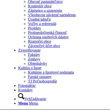
Obecné zastupiteľstvo
Kontrolór obce
Zápisnice a uznesenia
Všeobecne záväzné nariadenia
Úradná tabuľa
Voľby a referendá
Projekty
Protispoločenská činnosť
Ochrana osobných údajov
Rozpočet obce
Záverečný účet obce
Zverejňovanie
Faktúry
Zmluvy
Objednávky
Kultúra a šport
Kultúrne a športové podujatia
Farské oznamy
TJ Poľnohospodár
Fotogalérie
Kontakty
Vyhľadávanie
Menu
Menu