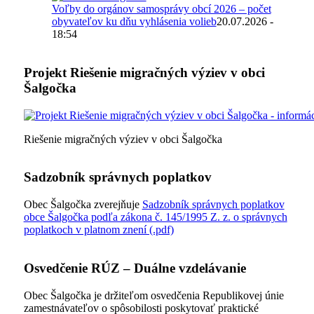
Voľby do orgánov samosprávy obcí 2026 – počet
obyvateľov ku dňu vyhlásenia volieb
20.07.2026 -
18:54
Projekt Riešenie migračných výziev v obci
Šalgočka
Riešenie migračných výziev v obci Šalgočka
Sadzobník správnych poplatkov
Obec Šalgočka zverejňuje
Sadzobník správnych poplatkov
obce Šalgočka podľa zákona č. 145/1995 Z. z. o správnych
poplatkoch v platnom znení (.pdf)
Osvedčenie RÚZ – Duálne vzdelávanie
Obec Šalgočka je držiteľom osvedčenia Republikovej únie
zamestnávateľov o spôsobilosti poskytovať praktické