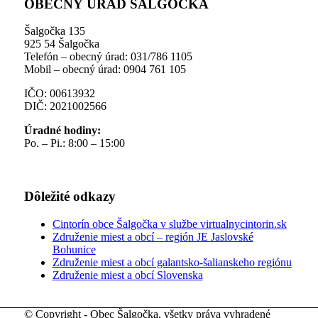
OBECNÝ ÚRAD ŠALGOČKA
Šalgočka 135
925 54 Šalgočka
Telefón – obecný úrad: 031/786 1105
Mobil – obecný úrad: 0904 761 105
IČO: 00613932
DIČ: 2021002566
Úradné hodiny:
Po. – Pi.: 8:00 – 15:00
Dôležité odkazy
Cintorín obce Šalgočka v službe virtualnycintorin.sk
Združenie miest a obcí – región JE Jaslovské
Bohunice
Združenie miest a obcí galantsko-šalianskeho regiónu
Združenie miest a obcí Slovenska
© Copyright - Obec Šalgočka, všetky práva vyhradené