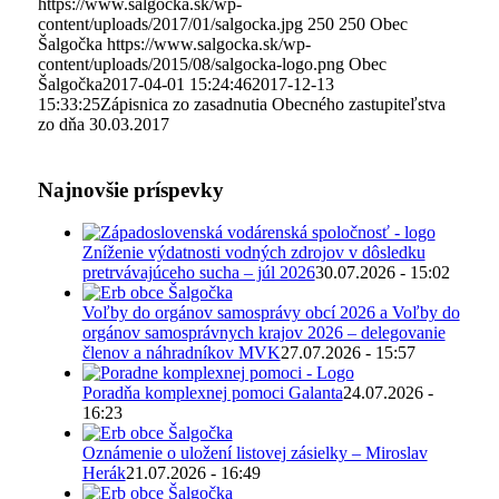
https://www.salgocka.sk/wp-
content/uploads/2017/01/salgocka.jpg
250
250
Obec
Šalgočka
https://www.salgocka.sk/wp-
content/uploads/2015/08/salgocka-logo.png
Obec
Šalgočka
2017-04-01 15:24:46
2017-12-13
15:33:25
Zápisnica zo zasadnutia Obecného zastupiteľstva
zo dňa 30.03.2017
Najnovšie príspevky
Zníženie výdatnosti vodných zdrojov v dôsledku
pretrvávajúceho sucha – júl 2026
30.07.2026 - 15:02
Voľby do orgánov samosprávy obcí 2026 a Voľby do
orgánov samosprávnych krajov 2026 – delegovanie
členov a náhradníkov MVK
27.07.2026 - 15:57
Poradňa komplexnej pomoci Galanta
24.07.2026 -
16:23
Oznámenie o uložení listovej zásielky – Miroslav
Herák
21.07.2026 - 16:49