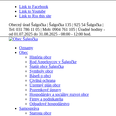
Link to Facebook
Link to Youtube
Link to Rss this site
Obecný úrad Šalgočka | Šalgočka 135 | 925 54 Šalgočka |
Tel: 031 786 11 05 | Mob: 0904 761 105 | Úradné hodiny -
od 01.07.2025 do 31.08.2025 - 08:00 - 12:00 hod.
Oznamy
Obec
História obce
Rod Appelovcov v Šalgočke
Štatút obce Šalgočka
Symboly obce
Báseň o obci
Civilná ochrana
Územný plán obce
Pozemkové úpravy
Hospodársky a sociálny rozvoj obce
Firmy a podnikatelia
Odpadové hospodárstvo
Samospráva
Starosta obce