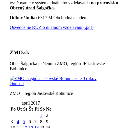
vyučovanie v systéme duálneho vzdelávania
na pracovisku
Obecný úrad Šalgočka.
Odbor štúdia:
6317 M Obchodná akadémia
Osvedčenie RÚZ o duálnom vzdelávaní (.pdf)
ZMO.sk
Obec Šalgočka je členom ZMO, región JE Jaslovské
Bohunice.
ZMO – región Jaslovské Bohunice
apríl 2017
Po
Ut
St
Št
Pi
So
Ne
1
2
3
4
5
6
7
8
9
10
11
12
13
14
15
16