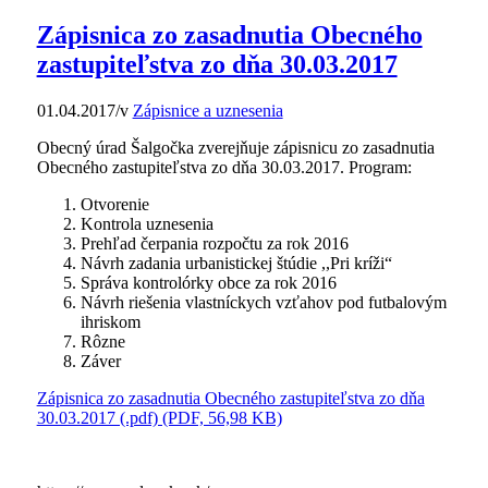
Zápisnica zo zasadnutia Obecného
zastupiteľstva zo dňa 30.03.2017
01.04.2017
/
v
Zápisnice a uznesenia
Obecný úrad Šalgočka zverejňuje zápisnicu zo zasadnutia
Obecného zastupiteľstva zo dňa 30.03.2017. Program:
Otvorenie
Kontrola uznesenia
Prehľad čerpania rozpočtu za rok 2016
Návrh zadania urbanistickej štúdie ,,Pri kríži“
Správa kontrolórky obce za rok 2016
Návrh riešenia vlastníckych vzťahov pod futbalovým
ihriskom
Rôzne
Záver
Zápisnica zo zasadnutia Obecného zastupiteľstva zo dňa
30.03.2017 (.pdf) (PDF, 56,98 KB)