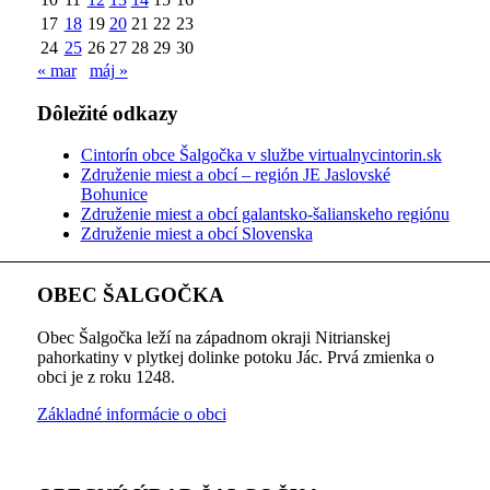
17
18
19
20
21
22
23
24
25
26
27
28
29
30
« mar
máj »
Dôležité odkazy
Cintorín obce Šalgočka v službe virtualnycintorin.sk
Združenie miest a obcí – región JE Jaslovské
Bohunice
Združenie miest a obcí galantsko-šalianskeho regiónu
Združenie miest a obcí Slovenska
OBEC ŠALGOČKA
Obec Šalgočka leží na západnom okraji Nitrianskej
pahorkatiny v plytkej dolinke potoku Jác. Prvá zmienka o
obci je z roku 1248.
Základné informácie o obci