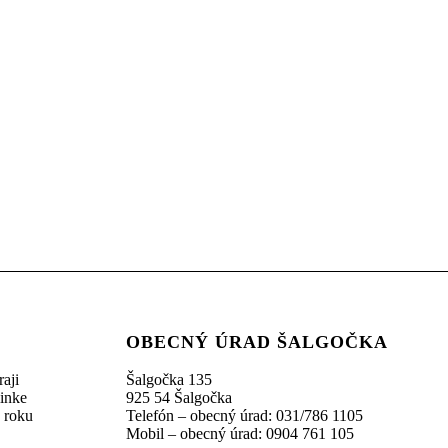
OBECNÝ ÚRAD ŠALGOČKA
aji
Šalgočka 135
linke
925 54 Šalgočka
z roku
Telefón – obecný úrad: 031/786 1105
Mobil – obecný úrad: 0904 761 105