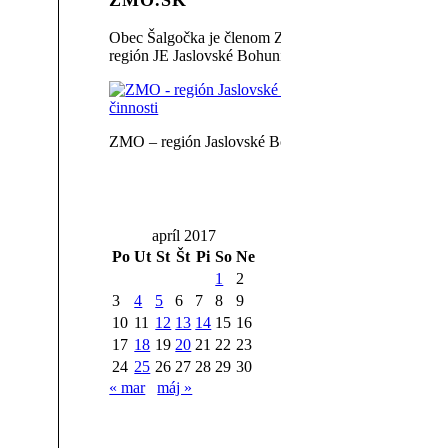
ZMO.SK
Obec Šalgočka je členom ZMO,
región JE Jaslovské Bohunice.
ZMO – región Jaslovské Bohunice
apríl 2017
Po
Ut
St
Št
Pi
So
Ne
1
2
3
4
5
6
7
8
9
10
11
12
13
14
15
16
17
18
19
20
21
22
23
24
25
26
27
28
29
30
« mar
máj »