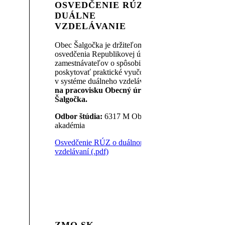
OSVEDČENIE RÚZ –
DUÁLNE
VZDELÁVANIE
Obec Šalgočka je držiteľom
osvedčenia Republikovej únie
zamestnávateľov o spôsobilosti
poskytovať praktické vyučovanie
v systéme duálneho vzdelávania
na pracovisku Obecný úrad
Šalgočka.
Odbor štúdia:
6317 M Obchodná
akadémia
Osvedčenie RÚZ o duálnom
vzdelávaní (.pdf)