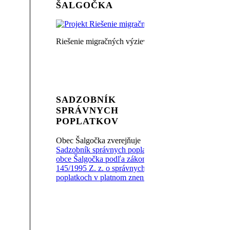
ŠALGOČKA
Riešenie migračných výziev v obci Šalgočka
SADZOBNÍK
SPRÁVNYCH
POPLATKOV
Obec Šalgočka zverejňuje
Sadzobník správnych poplatkov
obce Šalgočka podľa zákona č.
145/1995 Z. z. o správnych
poplatkoch v platnom znení (.pdf)