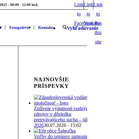
Link
Link
Link
2025 - 08:00 - 12:00 hod.
to
to
to
Facebook
Youtube
Rss
t
Fotogalérie
Kontakty
Vyhľadávanie
this
site
NAJNOVŠIE
PRÍSPEVKY
Zníženie výdatnosti vodných
zdrojov v dôsledku
pretrvávajúceho sucha – júl
2026
30.07.2026 - 15:02
Voľby do orgánov samosprávy