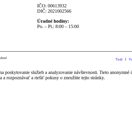
IČO: 00613932
DIČ: 2021002566
Úradné hodiny:
Po. – Pi.: 8:00 – 15:00
adené
Tiráž
Vy
na poskytovanie služieb a analyzovanie návštevnosti. Tieto anonymné
ia a rozpoznávať a riešiť pokusy o zneužitie tejto stránky.