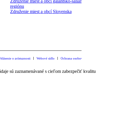
Združenie miest a obcí galantsko-šalianskeho
regiónu
Združenie miest a obcí Slovenska
hlásenie o prístupnosti
Webové sídlo
Ochrana osobných údajov
 údaje sú zaznamenávané s cieľom zabezpečiť kvalitu