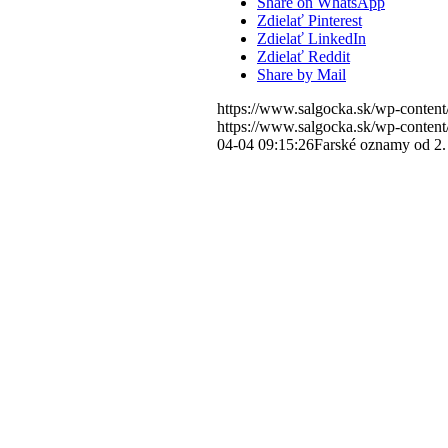
Share on WhatsApp
Zdielať Pinterest
Zdielať LinkedIn
Zdielať Reddit
Share by Mail
https://www.salgocka.sk/wp-content
https://www.salgocka.sk/wp-content
04-04 09:15:26
Farské oznamy od 2. 