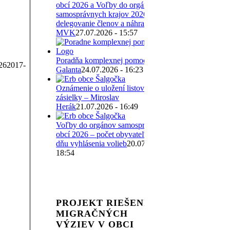
obcí 2026 a Voľby do orgánov
samosprávnych krajov 2026 –
delegovanie členov a náhradníkov
MVK
27.07.2026 - 15:57
Poradňa komplexnej pomoci
26
2017-
Galanta
24.07.2026 - 16:23
Oznámenie o uložení listovej
zásielky – Miroslav
Herák
21.07.2026 - 16:49
Voľby do orgánov samosprávy
obcí 2026 – počet obyvateľov ku
dňu vyhlásenia volieb
20.07.2026 -
18:54
PROJEKT RIEŠENIE
MIGRAČNÝCH
VÝZIEV V OBCI