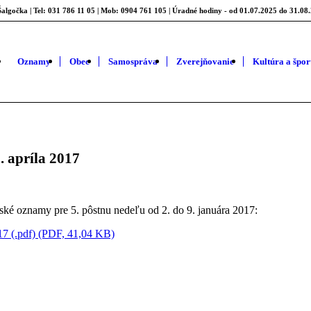
algočka | Tel: 031 786 11 05 | Mob: 0904 761 105 | Úradné hodiny - od 01.07.2025 do 31.08.
Oznamy
Obec
Samospráva
Zverejňovanie
Kultúra a špor
. apríla 2017
ské oznamy pre 5. pôstnu nedeľu od 2. do 9. januára 2017:
17 (.pdf) (PDF, 41,04 KB)