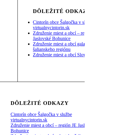
DÔLEŽITÉ ODKAZY
Cintorín obce Šalgočka v službe
virtualnycintorin.sk
Združenie miest a obcí – región JE
Jaslovské Bohunice
Združenie miest a obcí galantsko-
šalianskeho regiónu
Združenie miest a obcí Slovenska
DÔLEŽITÉ ODKAZY
Cintorín obce Šalgočka v službe
virtualnycintorin.sk
Združenie miest a obcí – región JE Jaslovské
Bohunice