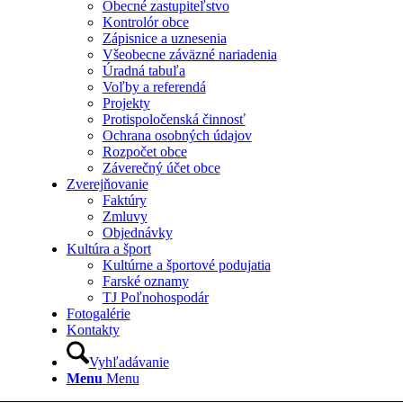
Obecné zastupiteľstvo
Kontrolór obce
Zápisnice a uznesenia
Všeobecne záväzné nariadenia
Úradná tabuľa
Voľby a referendá
Projekty
Protispoločenská činnosť
Ochrana osobných údajov
Rozpočet obce
Záverečný účet obce
Zverejňovanie
Faktúry
Zmluvy
Objednávky
Kultúra a šport
Kultúrne a športové podujatia
Farské oznamy
TJ Poľnohospodár
Fotogalérie
Kontakty
Vyhľadávanie
Menu
Menu