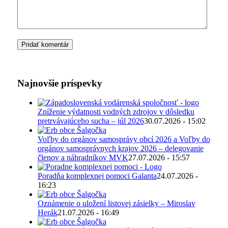
Najnovšie príspevky
Zníženie výdatnosti vodných zdrojov v dôsledku
pretrvávajúceho sucha – júl 2026
30.07.2026 - 15:02
Voľby do orgánov samosprávy obcí 2026 a Voľby do
orgánov samosprávnych krajov 2026 – delegovanie
členov a náhradníkov MVK
27.07.2026 - 15:57
Poradňa komplexnej pomoci Galanta
24.07.2026 -
16:23
Oznámenie o uložení listovej zásielky – Miroslav
Herák
21.07.2026 - 16:49