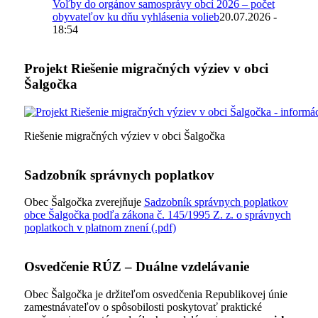
Voľby do orgánov samosprávy obcí 2026 – počet
obyvateľov ku dňu vyhlásenia volieb
20.07.2026 -
18:54
Projekt Riešenie migračných výziev v obci
Šalgočka
Riešenie migračných výziev v obci Šalgočka
Sadzobník správnych poplatkov
Obec Šalgočka zverejňuje
Sadzobník správnych poplatkov
obce Šalgočka podľa zákona č. 145/1995 Z. z. o správnych
poplatkoch v platnom znení (.pdf)
Osvedčenie RÚZ – Duálne vzdelávanie
Obec Šalgočka je držiteľom osvedčenia Republikovej únie
zamestnávateľov o spôsobilosti poskytovať praktické