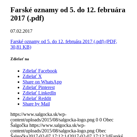
Farské oznamy od 5. do 12. februára
2017 (.pdf)
07.02.2017
Farské oznamy od 5. do 12. februára 2017 (.pdf) (PDF,
30,81 KB)
Zdielať na
Zdielať Facebook
Zdielať X
Share on WhatsApp
Zdielať Pinterest
Zdielať LinkedIn
Zdielať Reddit
Share by Mail
https://www.salgocka.sk/wp-
content/uploads/2015/08/salgocka-logo.png
0
0
Obec
Šalgočka
https://www.salgocka.sk/wp-
content/uploads/2015/08/salgocka-logo.png
Obec
Šalgočka
2017-02-07 17:12:14
2017-02-07 17:12:34
Farské