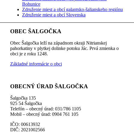
Bohunice
Združenie miest a obcí galantsko-šalianskeho regiónu
Združenie miest a obcí Slovenska
OBEC ŠALGOČKA
Obec Šalgočka leží na západnom okraji Nitrianskej
pahorkatiny v plytkej dolinke potoku Jác. Prvá zmienka o
obci je z roku 1248.
Základné informácie o obci
OBECNÝ ÚRAD ŠALGOČKA
Šalgočka 135
925 54 Šalgočka
Telefón – obecný úrad: 031/786 1105
Mobil – obecný úrad: 0904 761 105
IČO: 00613932
DIČ: 2021002566