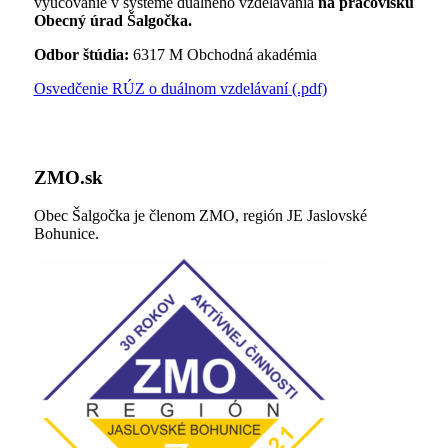
vyučovanie v systéme duálneho vzdelávania
na pracovisku
Obecný úrad Šalgočka.
Odbor štúdia:
6317 M Obchodná akadémia
Osvedčenie RÚZ o duálnom vzdelávaní (.pdf)
ZMO.sk
Obec Šalgočka je členom ZMO, región JE Jaslovské
Bohunice.