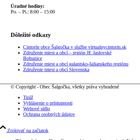
Úradné hodiny:
Po. – Pi.: 8:00 – 15:00
Dôležité odkazy
Cintorín obce Šalgočka v službe virtualnycintorin.sk
Združenie miest a obcí – región JE Jaslovské
Bohunice
Združenie miest a obcí galantsko-šalianskeho regiónu
Združenie miest a obcí Slovenska
© Copyright - Obec Šalgočka, všetky práva vyhradené
Tiráž
Vyhlásenie o prístupnosti
Webové sídlo
Ochrana osobných údajov
Zrolovať na začiatok