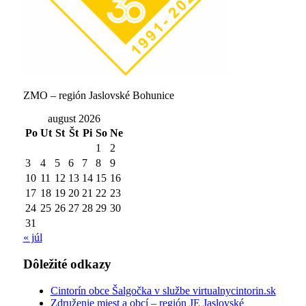
ZMO – región Jaslovské Bohunice
august 2026
Po
Ut
St
Št
Pi
So
Ne
1
2
3
4
5
6
7
8
9
10
11
12
13
14
15
16
17
18
19
20
21
22
23
24
25
26
27
28
29
30
31
« júl
Dôležité odkazy
Cintorín obce Šalgočka v službe virtualnycintorin.sk
Združenie miest a obcí – región JE Jaslovské