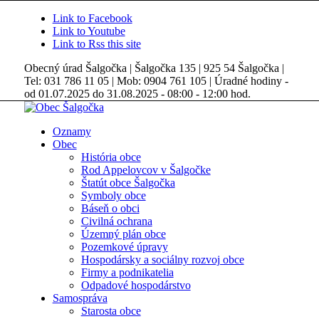
Link to Facebook
Link to Youtube
Link to Rss this site
Obecný úrad Šalgočka | Šalgočka 135 | 925 54 Šalgočka |
Tel: 031 786 11 05 | Mob: 0904 761 105 | Úradné hodiny -
od 01.07.2025 do 31.08.2025 - 08:00 - 12:00 hod.
Oznamy
Obec
História obce
Rod Appelovcov v Šalgočke
Štatút obce Šalgočka
Symboly obce
Báseň o obci
Civilná ochrana
Územný plán obce
Pozemkové úpravy
Hospodársky a sociálny rozvoj obce
Firmy a podnikatelia
Odpadové hospodárstvo
Samospráva
Starosta obce