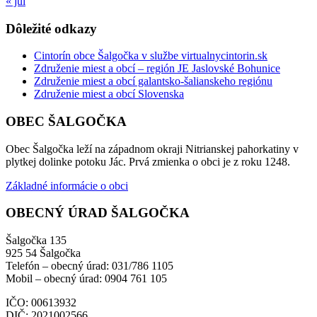
« júl
Dôležité odkazy
Cintorín obce Šalgočka v službe virtualnycintorin.sk
Združenie miest a obcí – región JE Jaslovské Bohunice
Združenie miest a obcí galantsko-šalianskeho regiónu
Združenie miest a obcí Slovenska
OBEC ŠALGOČKA
Obec Šalgočka leží na západnom okraji Nitrianskej pahorkatiny v
plytkej dolinke potoku Jác. Prvá zmienka o obci je z roku 1248.
Základné informácie o obci
OBECNÝ ÚRAD ŠALGOČKA
Šalgočka 135
925 54 Šalgočka
Telefón – obecný úrad: 031/786 1105
Mobil – obecný úrad: 0904 761 105
IČO: 00613932
DIČ: 2021002566