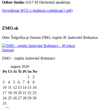
Odbor štúdia:
6317 M Obchodná akadémia
Osvedčenie RÚZ o duálnom vzdelávaní (.pdf)
ZMO.sk
Obec Šalgočka je členom ZMO, región JE Jaslovské Bohunice.
ZMO – región Jaslovské Bohunice
august 2026
Po
Ut
St
Št
Pi
So
Ne
1
2
3
4
5
6
7
8
9
10
11
12
13
14
15
16
17
18
19
20
21
22
23
24
25
26
27
28
29
30
31