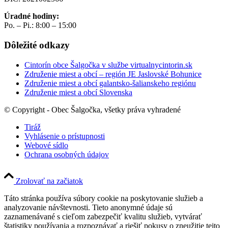
Úradné hodiny:
Po. – Pi.: 8:00 – 15:00
Dôležité odkazy
Cintorín obce Šalgočka v službe virtualnycintorin.sk
Združenie miest a obcí – región JE Jaslovské Bohunice
Združenie miest a obcí galantsko-šalianskeho regiónu
Združenie miest a obcí Slovenska
© Copyright - Obec Šalgočka, všetky práva vyhradené
Tiráž
Vyhlásenie o prístupnosti
Webové sídlo
Ochrana osobných údajov
Zrolovať na začiatok
Táto stránka používa súbory cookie na poskytovanie služieb a
analyzovanie návštevnosti. Tieto anonymné údaje sú
zaznamenávané s cieľom zabezpečiť kvalitu služieb, vytvárať
štatistiky používania a rozpoznávať a riešiť pokusy o zneužitie tejto