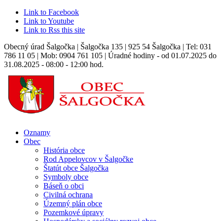
Link to Facebook
Link to Youtube
Link to Rss this site
Obecný úrad Šalgočka | Šalgočka 135 | 925 54 Šalgočka | Tel: 031
786 11 05 | Mob: 0904 761 105 | Úradné hodiny - od 01.07.2025 do
31.08.2025 - 08:00 - 12:00 hod.
Oznamy
Obec
História obce
Rod Appelovcov v Šalgočke
Štatút obce Šalgočka
Symboly obce
Báseň o obci
Civilná ochrana
Územný plán obce
Pozemkové úpravy