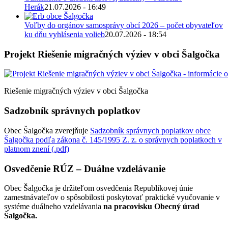
Herák
21.07.2026 - 16:49
Voľby do orgánov samosprávy obcí 2026 – počet obyvateľov
ku dňu vyhlásenia volieb
20.07.2026 - 18:54
Projekt Riešenie migračných výziev v obci Šalgočka
Riešenie migračných výziev v obci Šalgočka
Sadzobník správnych poplatkov
Obec Šalgočka zverejňuje
Sadzobník správnych poplatkov obce
Šalgočka podľa zákona č. 145/1995 Z. z. o správnych poplatkoch v
platnom znení (.pdf)
Osvedčenie RÚZ – Duálne vzdelávanie
Obec Šalgočka je držiteľom osvedčenia Republikovej únie
zamestnávateľov o spôsobilosti poskytovať praktické vyučovanie v
systéme duálneho vzdelávania
na pracovisku Obecný úrad
Šalgočka.