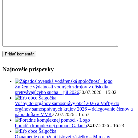
Najnovšie príspevky
Zníženie výdatnosti vodných zdrojov v dôsledku
pretrvávajúceho sucha – júl 2026
30.07.2026 - 15:02
Voľby do orgánov samosprávy obcí 2026 a Voľby do
orgánov samosprávnych krajov 2026 – delegovanie členov a
náhradníkov MVK
27.07.2026 - 15:57
Poradňa komplexnej pomoci Galanta
24.07.2026 - 16:23
Oznámenie o uložení listovej zásielky – Miroslav