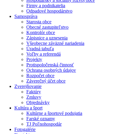
Hospodársky a sociálny rozvoj obce
Firmy a podnikatelia
Odpadové hospodárstvo
Samospráva
Starosta obce
Obecné zastupiteľstvo
Kontrolór obce
Zápisnice a uznesenia
Všeobecne záväzné nariadenia
Úradná tabuľa
Voľby a referendá
Projekty
Protispoločenská činnosť
Ochrana osobných údajov
Rozpočet obce
Záverečný účet obce
Zverejňovanie
Faktúry
Zmluvy
Objednávky
Kultúra a šport
Kultúrne a športové podujatia
Farské oznamy
TJ Poľnohospodár
Fotogalérie