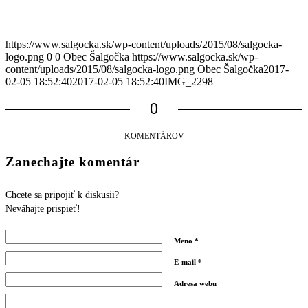
https://www.salgocka.sk/wp-content/uploads/2015/08/salgocka-
logo.png
0
0
Obec Šalgočka
https://www.salgocka.sk/wp-
content/uploads/2015/08/salgocka-logo.png
Obec Šalgočka
2017-
02-05 18:52:40
2017-02-05 18:52:40
IMG_2298
0
KOMENTÁROV
Zanechajte komentár
Chcete sa pripojiť k diskusii?
Neváhajte prispieť!
Meno
*
E-mail
*
Adresa webu