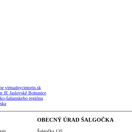
e virtualnycintorin.sk
ón JE Jaslovské Bohunice
sko-šalianskeho regiónu
nska
OBECNÝ ÚRAD ŠALGOČKA
aji
Šalgočka 135