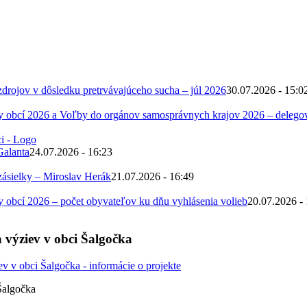
zdrojov v dôsledku pretrvávajúceho sucha – júl 2026
30.07.2026 - 15:0
 obcí 2026 a Voľby do orgánov samosprávnych krajov 2026 – deleg
Galanta
24.07.2026 - 16:23
zásielky – Miroslav Herák
21.07.2026 - 16:49
obcí 2026 – počet obyvateľov ku dňu vyhlásenia volieb
20.07.2026 -
 výziev v obci Šalgočka
Šalgočka