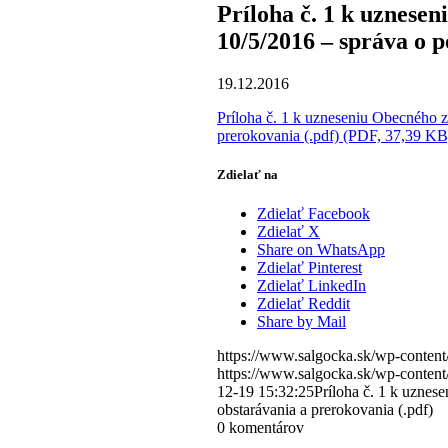
Príloha č. 1 k uznese
10/5/2016 – správa o p
19.12.2016
Príloha č. 1 k uzneseniu Obecného z
prerokovania (.pdf) (PDF, 37,39 KB
Zdielať na
Zdielať Facebook
Zdielať X
Share on WhatsApp
Zdielať Pinterest
Zdielať LinkedIn
Zdielať Reddit
Share by Mail
https://www.salgocka.sk/wp-content
https://www.salgocka.sk/wp-content
12-19 15:32:25
Príloha č. 1 k uznes
obstarávania a prerokovania (.pdf)
0
komentárov