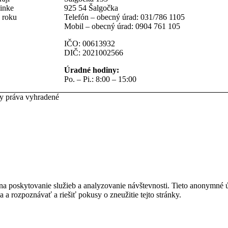
linke
925 54 Šalgočka
z roku
Telefón – obecný úrad: 031/786 1105
Mobil – obecný úrad: 0904 761 105
IČO: 00613932
DIČ: 2021002566
Úradné hodiny:
Po. – Pi.: 8:00 – 15:00
ky práva vyhradené
na poskytovanie služieb a analyzovanie návštevnosti. Tieto anonymné
ia a rozpoznávať a riešiť pokusy o zneužitie tejto stránky.