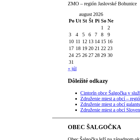
ZMO – región Jaslovské Bohunice
august 2026
Po
Ut
St
Št
Pi
So
Ne
1
2
3
4
5
6
7
8
9
10
11
12
13
14
15
16
17
18
19
20
21
22
23
24
25
26
27
28
29
30
31
« júl
Dôležité odkazy
Cintorín obce Šalgočka v služb
Združenie miest a obcí – regi
Združenie miest a obcí galant
Združenie miest a obcí Slove
OBEC ŠALGOČKA
Obec Šalgočka leží na západnom okr