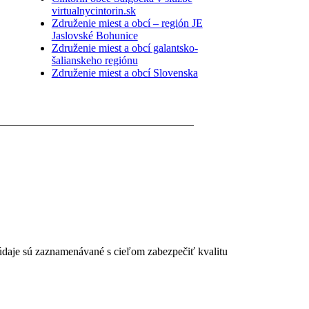
virtualnycintorin.sk
Združenie miest a obcí – región JE
Jaslovské Bohunice
Združenie miest a obcí galantsko-
šalianskeho regiónu
Združenie miest a obcí Slovenska
 údaje sú zaznamenávané s cieľom zabezpečiť kvalitu