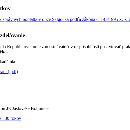
atkov
 správnych poplatkov obce Šalgočka podľa zákona č. 145/1995 Z. z. o
zdelávanie
nia Republikovej únie zamestnávateľov o spôsobilosti poskytovať pra
čka.
kadémia
ní (.pdf)
ón JE Jaslovské Bohunice.