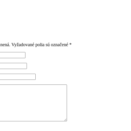
jnená.
Vyžadované polia sú označené
*