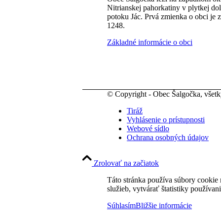
Nitrianskej pahorkatiny v plytkej do
potoku Jác. Prvá zmienka o obci je 
1248.
Základné informácie o obci
© Copyright - Obec Šalgočka, všet
Tiráž
Vyhlásenie o prístupnosti
Webové sídlo
Ochrana osobných údajov
Zrolovať na začiatok
Táto stránka používa súbory cookie 
služieb, vytvárať štatistiky používan
Súhlasím
Bližšie informácie