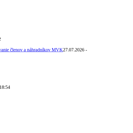
2
ovanie členov a náhradníkov MVK
27.07.2026 -
 18:54