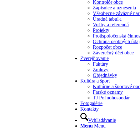
Kontrolór obce
Zápisnice a uznesenia
Všeobecne záväzné nar
Úradná tabuľa
Voľby a referendá
Projekty
Protispoločenská činno
Ochrana osobných úda
Rozpočet obce
Záverečný účet obce
Zverejňovanie
Faktúry
Zmluvy
Objednávky
Kultúra a šport
Kultúrne a športové pod
Farské oznamy
TJ Poľnohospodár
Fotogalérie
Kontakty
Vyhľadávanie
Menu
Menu