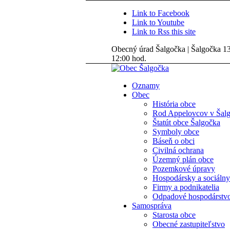
Link to Facebook
Link to Youtube
Link to Rss this site
Obecný úrad Šalgočka | Šalgočka 135
12:00 hod.
Oznamy
Obec
História obce
Rod Appelovcov v Šal
Štatút obce Šalgočka
Symboly obce
Báseň o obci
Civilná ochrana
Územný plán obce
Pozemkové úpravy
Hospodársky a sociálny
Firmy a podnikatelia
Odpadové hospodárstv
Samospráva
Starosta obce
Obecné zastupiteľstvo