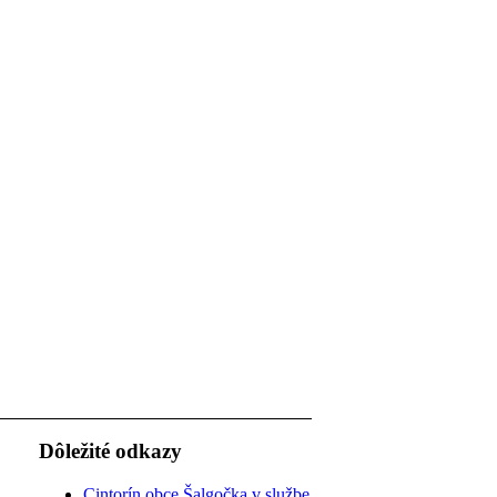
Dôležité odkazy
Cintorín obce Šalgočka v službe