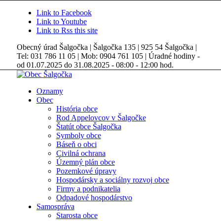
Link to Facebook
Link to Youtube
Link to Rss this site
Obecný úrad Šalgočka | Šalgočka 135 | 925 54 Šalgočka |
Tel: 031 786 11 05 | Mob: 0904 761 105 | Úradné hodiny -
od 01.07.2025 do 31.08.2025 - 08:00 - 12:00 hod.
Oznamy
Obec
História obce
Rod Appelovcov v Šalgočke
Štatút obce Šalgočka
Symboly obce
Báseň o obci
Civilná ochrana
Územný plán obce
Pozemkové úpravy
Hospodársky a sociálny rozvoj obce
Firmy a podnikatelia
Odpadové hospodárstvo
Samospráva
Starosta obce