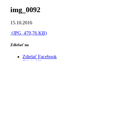
img_0092
15.10.2016
(JPG, 479,76 KB)
Zdielať na
Zdielať Facebook
Zdielať X
Share on WhatsApp
Zdielať Pinterest
Zdielať LinkedIn
Zdielať Reddit
Share by Mail
https://www.salgocka.sk/wp-
content/uploads/2015/08/salgocka-logo.png
0
0
Obec
Šalgočka
https://www.salgocka.sk/wp-
content/uploads/2015/08/salgocka-logo.png
Obec
Šalgočka
2016-10-15 19:04:58
2016-10-15
19:04:58
img_0092
0
komentárov