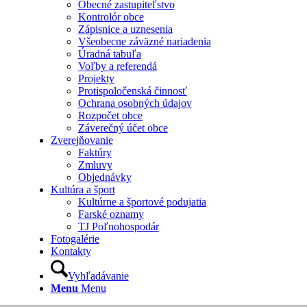
Obecné zastupiteľstvo
Kontrolór obce
Zápisnice a uznesenia
Všeobecne záväzné nariadenia
Úradná tabuľa
Voľby a referendá
Projekty
Protispoločenská činnosť
Ochrana osobných údajov
Rozpočet obce
Záverečný účet obce
Zverejňovanie
Faktúry
Zmluvy
Objednávky
Kultúra a šport
Kultúrne a športové podujatia
Farské oznamy
TJ Poľnohospodár
Fotogalérie
Kontakty
Vyhľadávanie
Menu
Menu