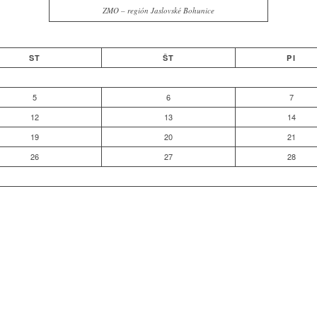
ZMO – región Jaslovské Bohunice
ST
ŠT
PI
5
6
7
12
13
14
19
20
21
26
27
28