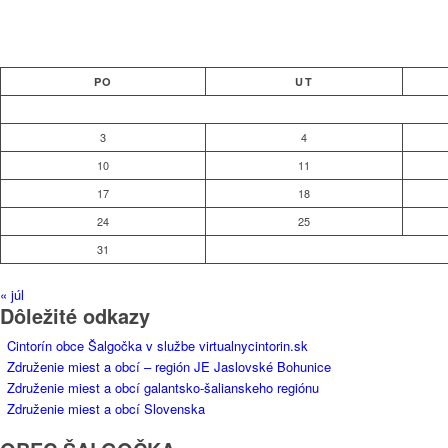
PO
UT
3
4
10
11
17
18
24
25
31
« júl
Dôležité odkazy
Cintorín obce Šalgočka v službe virtualnycintorin.sk
Združenie miest a obcí – región JE Jaslovské Bohunice
Združenie miest a obcí galantsko-šalianskeho regiónu
Združenie miest a obcí Slovenska