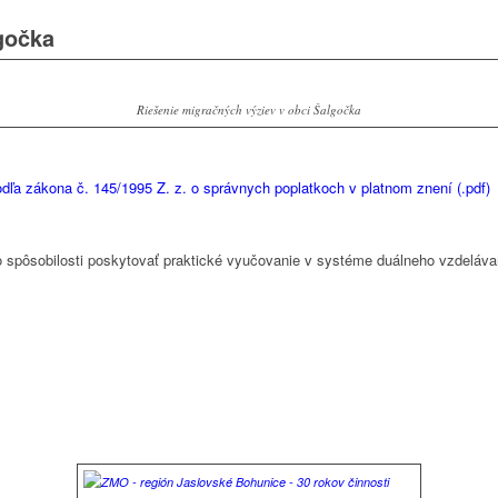
gočka
Riešenie migračných výziev v obci Šalgočka
ľa zákona č. 145/1995 Z. z. o správnych poplatkoch v platnom znení (.pdf)
o spôsobilosti poskytovať praktické vyučovanie v systéme duálneho vzdeláv