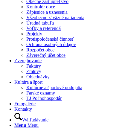
Obecné zastupiteľstvo
Kontrolór obce
Zápisnice a uznesenia
Všeobecne záväzné nariadenia
Úradná tabuľa
Voľby a referendá
Projekty
Protispoločenská činnosť
Ochrana osobných údajov
Rozpočet obce
Záverečný účet obce
Zverejňovanie
Faktúry
Zmluvy
Objednávky
Kultúra a šport
Kultúrne a športové podujatia
Farské oznamy
TJ Poľnohospodár
Fotogalérie
Kontakty
Vyhľadávanie
Menu
Menu