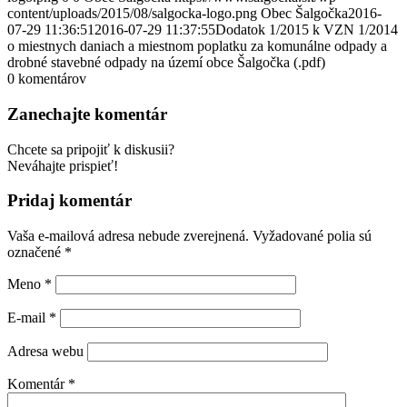
content/uploads/2015/08/salgocka-logo.png
Obec Šalgočka
2016-
07-29 11:36:51
2016-07-29 11:37:55
Dodatok 1/2015 k VZN 1/2014
o miestnych daniach a miestnom poplatku za komunálne odpady a
drobné stavebné odpady na území obce Šalgočka (.pdf)
0
komentárov
Zanechajte komentár
Chcete sa pripojiť k diskusii?
Neváhajte prispieť!
Pridaj komentár
Vaša e-mailová adresa nebude zverejnená.
Vyžadované polia sú
označené
*
Meno
*
E-mail
*
Adresa webu
Komentár
*