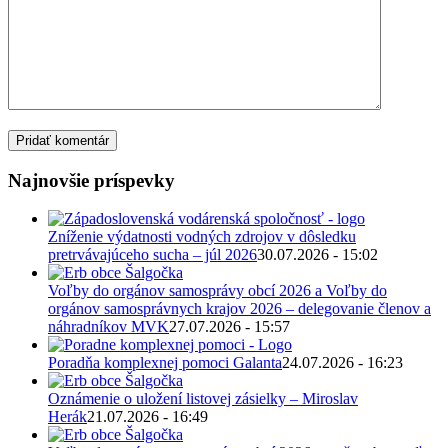
Najnovšie príspevky
Zníženie výdatnosti vodných zdrojov v dôsledku
pretrvávajúceho sucha – júl 2026
30.07.2026 - 15:02
Voľby do orgánov samosprávy obcí 2026 a Voľby do
orgánov samosprávnych krajov 2026 – delegovanie členov a
náhradníkov MVK
27.07.2026 - 15:57
Poradňa komplexnej pomoci Galanta
24.07.2026 - 16:23
Oznámenie o uložení listovej zásielky – Miroslav
Herák
21.07.2026 - 16:49