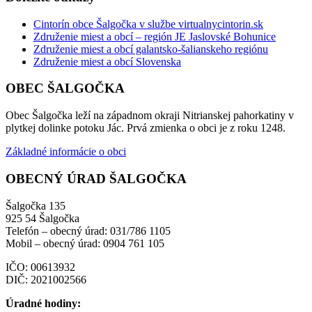
Cintorín obce Šalgočka v službe virtualnycintorin.sk
Združenie miest a obcí – región JE Jaslovské Bohunice
Združenie miest a obcí galantsko-šalianskeho regiónu
Združenie miest a obcí Slovenska
OBEC ŠALGOČKA
Obec Šalgočka leží na západnom okraji Nitrianskej pahorkatiny v
plytkej dolinke potoku Jác. Prvá zmienka o obci je z roku 1248.
Základné informácie o obci
OBECNÝ ÚRAD ŠALGOČKA
Šalgočka 135
925 54 Šalgočka
Telefón – obecný úrad: 031/786 1105
Mobil – obecný úrad: 0904 761 105
IČO: 00613932
DIČ: 2021002566
Úradné hodiny: