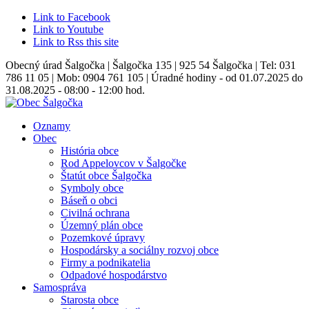
Link to Facebook
Link to Youtube
Link to Rss this site
Obecný úrad Šalgočka | Šalgočka 135 | 925 54 Šalgočka | Tel: 031
786 11 05 | Mob: 0904 761 105 | Úradné hodiny - od 01.07.2025 do
31.08.2025 - 08:00 - 12:00 hod.
Oznamy
Obec
História obce
Rod Appelovcov v Šalgočke
Štatút obce Šalgočka
Symboly obce
Báseň o obci
Civilná ochrana
Územný plán obce
Pozemkové úpravy
Hospodársky a sociálny rozvoj obce
Firmy a podnikatelia
Odpadové hospodárstvo
Samospráva
Starosta obce