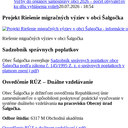
Voľby do orgánov samosprávy obcí 2026 – počet obyvateľov
ku dňu vyhlásenia volieb
20.07.2026 - 18:54
Projekt Riešenie migračných výziev v obci Šalgočka
Riešenie migračných výziev v obci Šalgočka
Sadzobník správnych poplatkov
Obec Šalgočka zverejňuje
Sadzobník správnych poplatkov obce
Šalgočka podľa zákona č. 145/1995 Z. z. o správnych poplatkoch v
platnom znení (.pdf)
Osvedčenie RÚZ – Duálne vzdelávanie
Obec Šalgočka je držiteľom osvedčenia Republikovej únie
zamestnávateľov o spôsobilosti poskytovať praktické vyučovanie v
systéme duálneho vzdelávania
na pracovisku Obecný úrad
Šalgočka.
Odbor štúdia:
6317 M Obchodná akadémia
Osvedčenie RÚZ o duálnom vzdelávaní (.pdf)