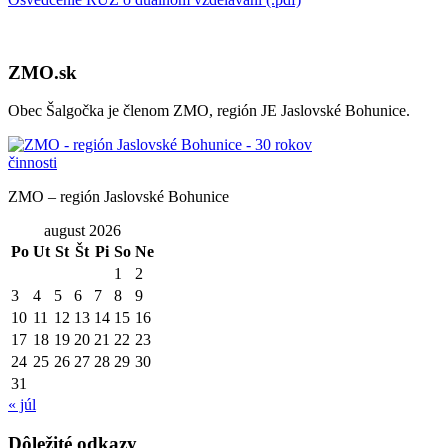
ZMO.sk
Obec Šalgočka je členom ZMO, región JE Jaslovské Bohunice.
ZMO – región Jaslovské Bohunice
august 2026
Po
Ut
St
Št
Pi
So
Ne
1
2
3
4
5
6
7
8
9
10
11
12
13
14
15
16
17
18
19
20
21
22
23
24
25
26
27
28
29
30
31
« júl
Dôležité odkazy