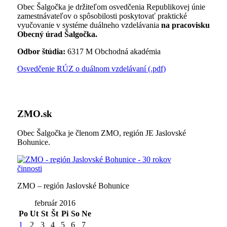
Obec Šalgočka je držiteľom osvedčenia Republikovej únie
zamestnávateľov o spôsobilosti poskytovať praktické
vyučovanie v systéme duálneho vzdelávania
na pracovisku
Obecný úrad Šalgočka.
Odbor štúdia:
6317 M Obchodná akadémia
Osvedčenie RÚZ o duálnom vzdelávaní (.pdf)
ZMO.sk
Obec Šalgočka je členom ZMO, región JE Jaslovské
Bohunice.
ZMO – región Jaslovské Bohunice
február 2016
Po
Ut
St
Št
Pi
So
Ne
1
2
3
4
5
6
7