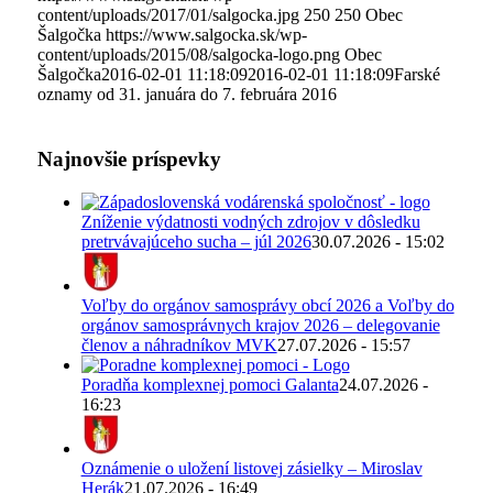
content/uploads/2017/01/salgocka.jpg
250
250
Obec
Šalgočka
https://www.salgocka.sk/wp-
content/uploads/2015/08/salgocka-logo.png
Obec
Šalgočka
2016-02-01 11:18:09
2016-02-01 11:18:09
Farské
oznamy od 31. januára do 7. februára 2016
Najnovšie príspevky
Zníženie výdatnosti vodných zdrojov v dôsledku
pretrvávajúceho sucha – júl 2026
30.07.2026 - 15:02
Voľby do orgánov samosprávy obcí 2026 a Voľby do
orgánov samosprávnych krajov 2026 – delegovanie
členov a náhradníkov MVK
27.07.2026 - 15:57
Poradňa komplexnej pomoci Galanta
24.07.2026 -
16:23
Oznámenie o uložení listovej zásielky – Miroslav
Herák
21.07.2026 - 16:49