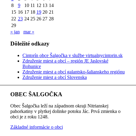
8
9
10
11
12
13
14
15
16
17
18
19
20
21
22
23
24
25
26
27
28
29
« jan
mar »
Dôležité odkazy
Cintorín obce Šalgočka v službe virtualnycintorin.sk
Združenie miest a obcí – región JE Jaslovské
Bohunice
Združenie miest a obcí galantsko-šalianskeho regiónu
Združenie miest a obcí Slovenska
OBEC ŠALGOČKA
Obec Šalgočka leží na západnom okraji Nitrianskej
pahorkatiny v plytkej dolinke potoku Jác. Prvá zmienka o
obci je z roku 1248.
Základné informácie o obci