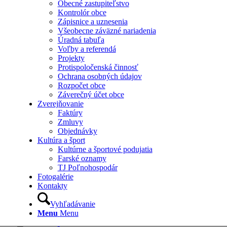
Obecné zastupiteľstvo
Kontrolór obce
Zápisnice a uznesenia
Všeobecne záväzné nariadenia
Úradná tabuľa
Voľby a referendá
Projekty
Protispoločenská činnosť
Ochrana osobných údajov
Rozpočet obce
Záverečný účet obce
Zverejňovanie
Faktúry
Zmluvy
Objednávky
Kultúra a šport
Kultúrne a športové podujatia
Farské oznamy
TJ Poľnohospodár
Fotogalérie
Kontakty
Vyhľadávanie
Menu
Menu