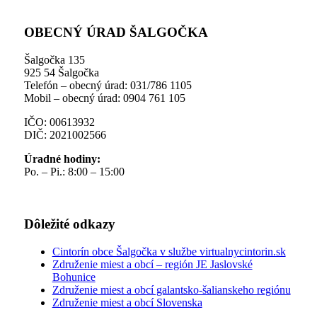
OBECNÝ ÚRAD ŠALGOČKA
Šalgočka 135
925 54 Šalgočka
Telefón – obecný úrad: 031/786 1105
Mobil – obecný úrad: 0904 761 105
IČO: 00613932
DIČ: 2021002566
Úradné hodiny:
Po. – Pi.: 8:00 – 15:00
Dôležité odkazy
Cintorín obce Šalgočka v službe virtualnycintorin.sk
Združenie miest a obcí – región JE Jaslovské
Bohunice
Združenie miest a obcí galantsko-šalianskeho regiónu
Združenie miest a obcí Slovenska