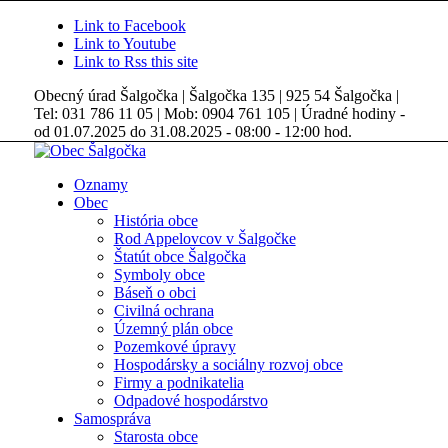
Link to Facebook
Link to Youtube
Link to Rss this site
Obecný úrad Šalgočka | Šalgočka 135 | 925 54 Šalgočka |
Tel: 031 786 11 05 | Mob: 0904 761 105 | Úradné hodiny -
od 01.07.2025 do 31.08.2025 - 08:00 - 12:00 hod.
Oznamy
Obec
História obce
Rod Appelovcov v Šalgočke
Štatút obce Šalgočka
Symboly obce
Báseň o obci
Civilná ochrana
Územný plán obce
Pozemkové úpravy
Hospodársky a sociálny rozvoj obce
Firmy a podnikatelia
Odpadové hospodárstvo
Samospráva
Starosta obce