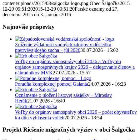
content/uploads/2015/08/salgocka-logo.png
Obec Šalgočka
2015-
12-29 09:51:20
2015-12-29 09:51:20
Farské oznamy od 27.
decembra 2015 do 3. januára 2016
Najnovšie príspevky
Zníženie výdatnosti vodných zdrojov v dôsledku
pretrvávajúceho sucha – júl 2026
30.07.2026 - 15:02
Voľby do orgánov samosprávy obcí 2026 a Voľby do
orgánov samosprávnych krajov 2026 – delegovanie členov a
náhradníkov MVK
27.07.2026 - 15:57
Poradňa komplexnej pomoci Galanta
24.07.2026 - 16:23
Oznámenie o uložení listovej zásielky – Miroslav
Herák
21.07.2026 - 16:49
Voľby do orgánov samosprávy obcí 2026 – počet obyvateľov
ku dňu vyhlásenia volieb
20.07.2026 - 18:54
Projekt Riešenie migračných výziev v obci Šalgočka