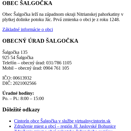
OBEC ŠALGOČKA
Obec Šalgočka leží na západnom okraji Nitrianskej pahorkatiny v
plytkej dolinke potoku Jác. Prvá zmienka o obci je z roku 1248.
Základné informácie o obci
OBECNÝ ÚRAD ŠALGOČKA
Šalgočka 135
925 54 Šalgočka
Telefón – obecný úrad: 031/786 1105
Mobil – obecný úrad: 0904 761 105
IČO: 00613932
DIČ: 2021002566
Úradné hodiny:
Po. – Pi.: 8:00 – 15:00
Dôležité odkazy
Cintorín obce Šalgočka v službe virtualnycintorin.sk
Združenie miest a obcí – región JE Jaslovské Bohunice