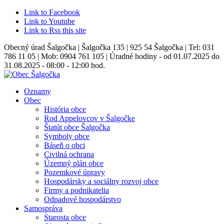
Link to Facebook
Link to Youtube
Link to Rss this site
Obecný úrad Šalgočka | Šalgočka 135 | 925 54 Šalgočka | Tel: 031
786 11 05 | Mob: 0904 761 105 | Úradné hodiny - od 01.07.2025 do
31.08.2025 - 08:00 - 12:00 hod.
Oznamy
Obec
História obce
Rod Appelovcov v Šalgočke
Štatút obce Šalgočka
Symboly obce
Báseň o obci
Civilná ochrana
Územný plán obce
Pozemkové úpravy
Hospodársky a sociálny rozvoj obce
Firmy a podnikatelia
Odpadové hospodárstvo
Samospráva
Starosta obce