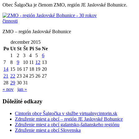
Obec Šalgočka je členom ZMO, región JE Jaslovské Bohunice.
ZMO – región Jaslovské Bohunice
december 2015
Po
Ut
St
Št
Pi
So
Ne
1
2
3
4
5
6
7
8
9
10
11
12
13
14
15
16
17
18
19
20
21
22
23
24
25
26
27
28
29
30
31
« nov
jan »
Dôležité odkazy
Cintorín obce Šalgočka v službe virtualnycintorin.sk
Združenie miest a obcí – región JE Jaslovské Bohunice
Združenie miest a obcí galantsko-šalianskeho regiónu
Združenie miest a obcí Slovenska