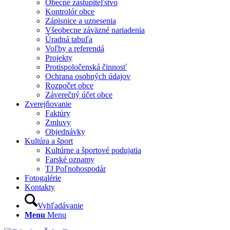
Obecné zastupiteľstvo
Kontrolór obce
Zápisnice a uznesenia
Všeobecne záväzné nariadenia
Úradná tabuľa
Voľby a referendá
Projekty
Protispoločenská činnosť
Ochrana osobných údajov
Rozpočet obce
Záverečný účet obce
Zverejňovanie
Faktúry
Zmluvy
Objednávky
Kultúra a šport
Kultúrne a športové podujatia
Farské oznamy
TJ Poľnohospodár
Fotogalérie
Kontakty
Vyhľadávanie
Menu
Menu