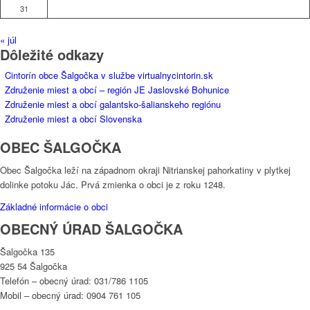
31
« júl
Dôležité odkazy
Cintorín obce Šalgočka v službe virtualnycintorin.sk
Združenie miest a obcí – región JE Jaslovské Bohunice
Združenie miest a obcí galantsko-šalianskeho regiónu
Združenie miest a obcí Slovenska
OBEC ŠALGOČKA
Obec Šalgočka leží na západnom okraji Nitrianskej pahorkatiny v plytkej
dolinke potoku Jác. Prvá zmienka o obci je z roku 1248.
Základné informácie o obci
OBECNÝ ÚRAD ŠALGOČKA
Šalgočka 135
925 54 Šalgočka
Telefón – obecný úrad: 031/786 1105
Mobil – obecný úrad: 0904 761 105