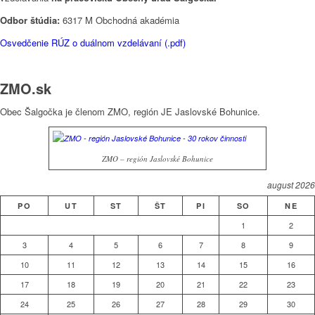
Odbor štúdia:
6317 M Obchodná akadémia
Osvedčenie RÚZ o duálnom vzdelávaní (.pdf)
ZMO.sk
Obec Šalgočka je členom ZMO, región JE Jaslovské Bohunice.
ZMO – región Jaslovské Bohunice
august 2026
PO
UT
ST
ŠT
PI
SO
NE
1
2
3
4
5
6
7
8
9
10
11
12
13
14
15
16
17
18
19
20
21
22
23
24
25
26
27
28
29
30