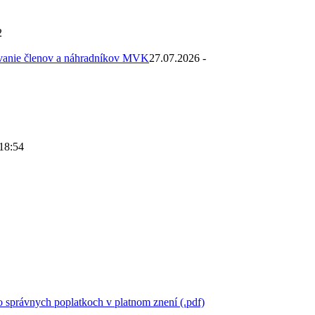
2
ovanie členov a náhradníkov MVK
27.07.2026 -
 18:54
 správnych poplatkoch v platnom znení (.pdf)