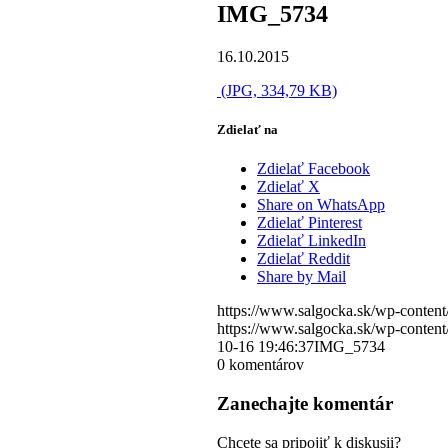
IMG_5734
16.10.2015
(JPG, 334,79 KB)
Zdielať na
Zdielať Facebook
Zdielať X
Share on WhatsApp
Zdielať Pinterest
Zdielať LinkedIn
Zdielať Reddit
Share by Mail
https://www.salgocka.sk/wp-content
https://www.salgocka.sk/wp-content
10-16 19:46:37
IMG_5734
0
komentárov
Zanechajte komentár
Chcete sa pripojiť k diskusii?