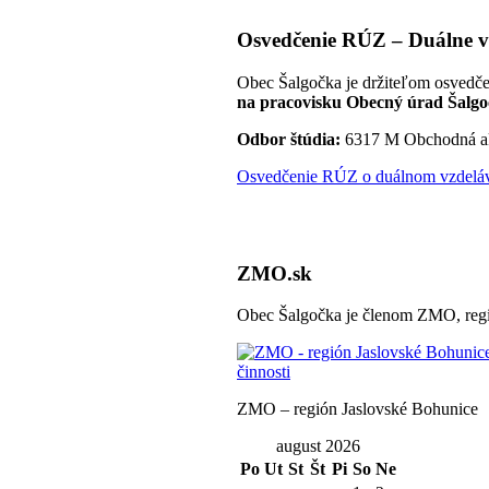
Osvedčenie RÚZ – Duálne v
Obec Šalgočka je držiteľom osvedče
na pracovisku Obecný úrad Šalgo
Odbor štúdia:
6317 M Obchodná a
Osvedčenie RÚZ o duálnom vzdeláva
ZMO.sk
Obec Šalgočka je členom ZMO, regi
ZMO – región Jaslovské Bohunice
august 2026
Po
Ut
St
Št
Pi
So
Ne