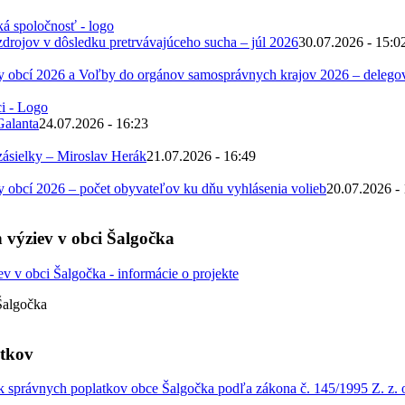
zdrojov v dôsledku pretrvávajúceho sucha – júl 2026
30.07.2026 - 15:0
 obcí 2026 a Voľby do orgánov samosprávnych krajov 2026 – deleg
Galanta
24.07.2026 - 16:23
zásielky – Miroslav Herák
21.07.2026 - 16:49
obcí 2026 – počet obyvateľov ku dňu vyhlásenia volieb
20.07.2026 -
 výziev v obci Šalgočka
Šalgočka
atkov
 správnych poplatkov obce Šalgočka podľa zákona č. 145/1995 Z. z. o