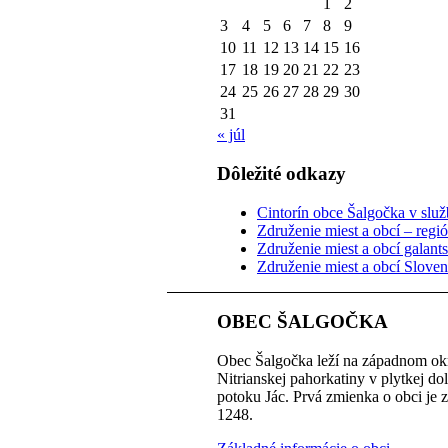
1
2
3
4
5
6
7
8
9
10
11
12
13
14
15
16
17
18
19
20
21
22
23
24
25
26
27
28
29
30
31
« júl
Dôležité odkazy
Cintorín obce Šalgočka v služb
Združenie miest a obcí – regi
Združenie miest a obcí galant
Združenie miest a obcí Slove
OBEC ŠALGOČKA
Obec Šalgočka leží na západnom okr
Nitrianskej pahorkatiny v plytkej do
potoku Jác. Prvá zmienka o obci je 
1248.