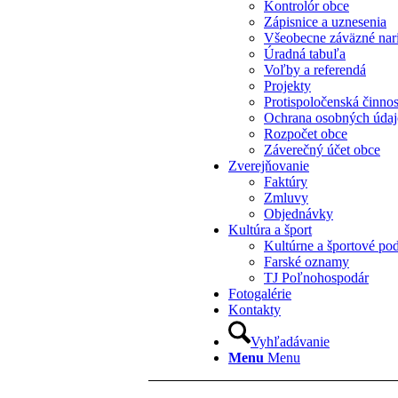
Kontrolór obce
Zápisnice a uznesenia
Všeobecne záväzné nar
Úradná tabuľa
Voľby a referendá
Projekty
Protispoločenská činno
Ochrana osobných úda
Rozpočet obce
Záverečný účet obce
Zverejňovanie
Faktúry
Zmluvy
Objednávky
Kultúra a šport
Kultúrne a športové pod
Farské oznamy
TJ Poľnohospodár
Fotogalérie
Kontakty
Vyhľadávanie
Menu
Menu