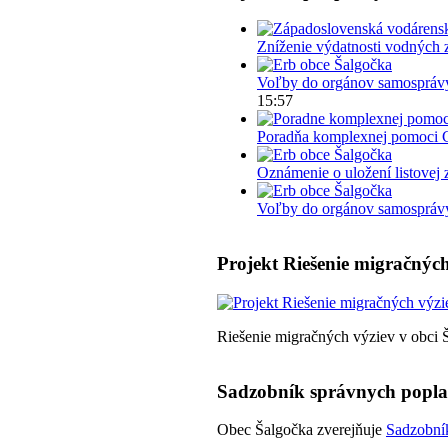
Zníženie výdatnosti vodných 
Voľby do orgánov samosprávy
15:57
Poradňa komplexnej pomoci 
Oznámenie o uložení listovej 
Voľby do orgánov samosprávy 
Projekt Riešenie migračných
Riešenie migračných výziev v obci 
Sadzobník správnych popl
Obec Šalgočka zverejňuje
Sadzobník