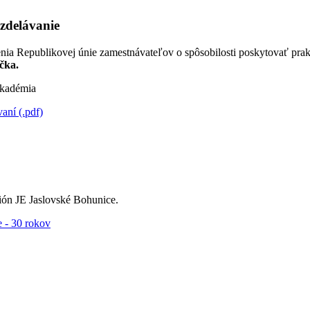
zdelávanie
nia Republikovej únie zamestnávateľov o spôsobilosti poskytovať pra
čka.
kadémia
ní (.pdf)
ón JE Jaslovské Bohunice.