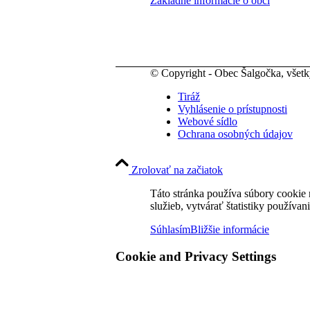
Základné informácie o obci
© Copyright - Obec Šalgočka, všet
Tiráž
Vyhlásenie o prístupnosti
Webové sídlo
Ochrana osobných údajov
Zrolovať na začiatok
Táto stránka používa súbory cookie 
služieb, vytvárať štatistiky používan
Súhlasím
Bližšie informácie
Cookie and Privacy Settings