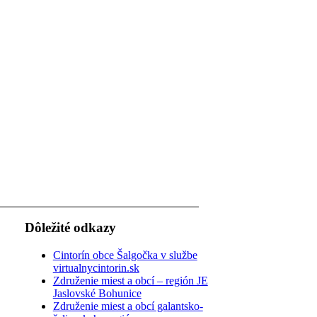
Dôležité odkazy
Cintorín obce Šalgočka v službe
virtualnycintorin.sk
Združenie miest a obcí – región JE
Jaslovské Bohunice
Združenie miest a obcí galantsko-