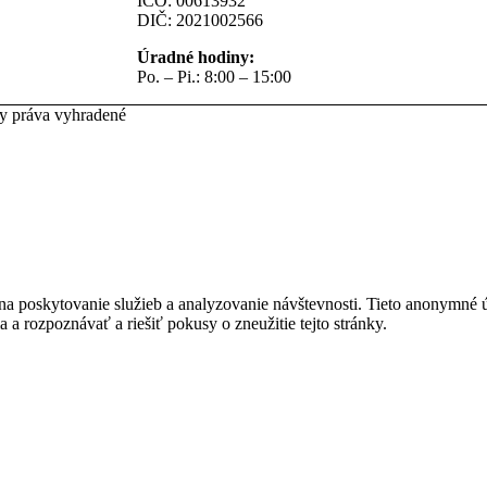
IČO: 00613932
DIČ: 2021002566
Úradné hodiny:
Po. – Pi.: 8:00 – 15:00
ky práva vyhradené
na poskytovanie služieb a analyzovanie návštevnosti. Tieto anonymné
ia a rozpoznávať a riešiť pokusy o zneužitie tejto stránky.