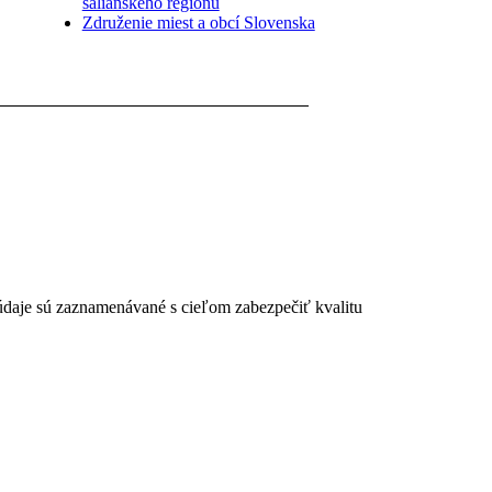
šalianskeho regiónu
Združenie miest a obcí Slovenska
 údaje sú zaznamenávané s cieľom zabezpečiť kvalitu