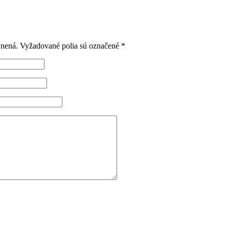
jnená.
Vyžadované polia sú označené
*