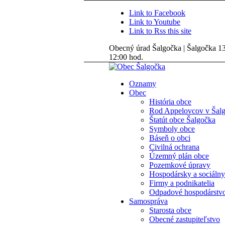
Link to Facebook
Link to Youtube
Link to Rss this site
Obecný úrad Šalgočka | Šalgočka 135
12:00 hod.
Oznamy
Obec
História obce
Rod Appelovcov v Šal
Štatút obce Šalgočka
Symboly obce
Báseň o obci
Civilná ochrana
Územný plán obce
Pozemkové úpravy
Hospodársky a sociálny
Firmy a podnikatelia
Odpadové hospodárstv
Samospráva
Starosta obce
Obecné zastupiteľstvo