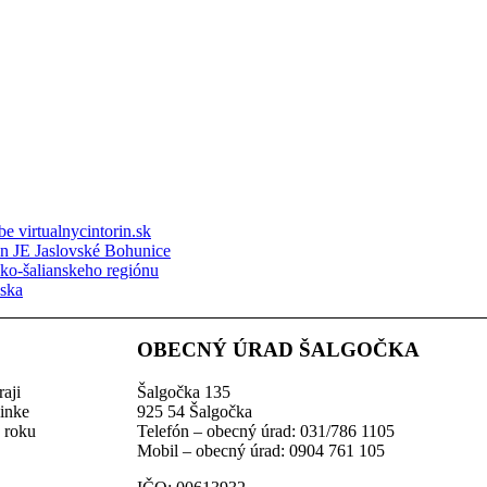
e virtualnycintorin.sk
ón JE Jaslovské Bohunice
sko-šalianskeho regiónu
nska
OBECNÝ ÚRAD ŠALGOČKA
aji
Šalgočka 135
linke
925 54 Šalgočka
z roku
Telefón – obecný úrad: 031/786 1105
Mobil – obecný úrad: 0904 761 105