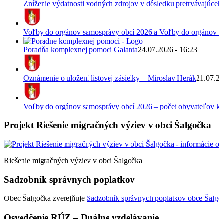
Zníženie výdatnosti vodných zdrojov v dôsledku pretrvávajúce
Voľby do orgánov samosprávy obcí 2026 a Voľby do orgánov
Poradňa komplexnej pomoci Galanta
24.07.2026 - 16:23
Oznámenie o uložení listovej zásielky – Miroslav Herák
21.07.
Voľby do orgánov samosprávy obcí 2026 – počet obyvateľov k
Projekt Riešenie migračných výziev v obci Šalgočka
Riešenie migračných výziev v obci Šalgočka
Sadzobník správnych poplatkov
Obec Šalgočka zverejňuje
Sadzobník správnych poplatkov obce Šalgo
Osvedčenie RÚZ – Duálne vzdelávanie