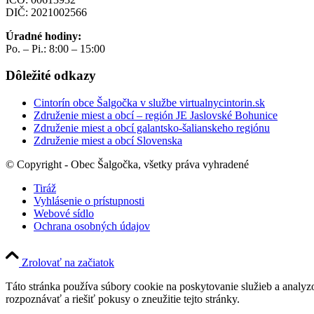
DIČ: 2021002566
Úradné hodiny:
Po. – Pi.: 8:00 – 15:00
Dôležité odkazy
Cintorín obce Šalgočka v službe virtualnycintorin.sk
Združenie miest a obcí – región JE Jaslovské Bohunice
Združenie miest a obcí galantsko-šalianskeho regiónu
Združenie miest a obcí Slovenska
© Copyright - Obec Šalgočka, všetky práva vyhradené
Tiráž
Vyhlásenie o prístupnosti
Webové sídlo
Ochrana osobných údajov
Zrolovať na začiatok
Táto stránka používa súbory cookie na poskytovanie služieb a analyz
rozpoznávať a riešiť pokusy o zneužitie tejto stránky.