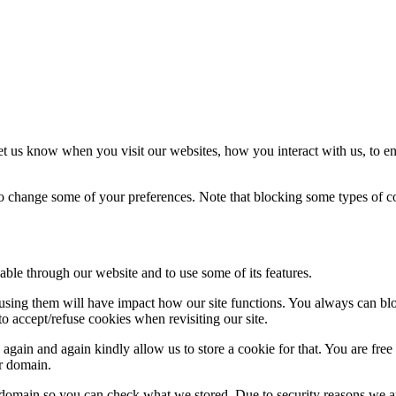
t us know when you visit our websites, how you interact with us, to en
lso change some of your preferences. Note that blocking some types of 
able through our website and to use some of its features.
refusing them will have impact how our site functions. You always can b
o accept/refuse cookies when revisiting our site.
gain and again kindly allow us to store a cookie for that. You are free t
ur domain.
r domain so you can check what we stored. Due to security reasons we 