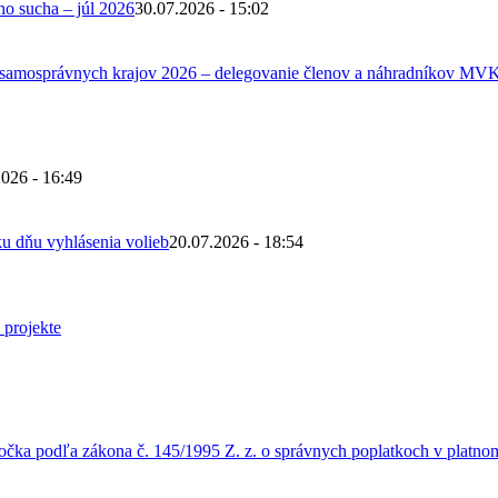
ho sucha – júl 2026
30.07.2026 - 15:02
 samosprávnych krajov 2026 – delegovanie členov a náhradníkov MV
2026 - 16:49
u dňu vyhlásenia volieb
20.07.2026 - 18:54
čka podľa zákona č. 145/1995 Z. z. o správnych poplatkoch v platnom