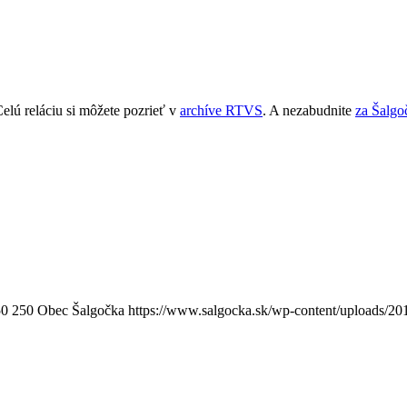
elú reláciu si môžete pozrieť v
archíve RTVS
. A nezabudnite
za Šalgo
50
250
Obec Šalgočka
https://www.salgocka.sk/wp-content/uploads/20