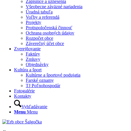
Zápisnice a uznesenia
Všeobecne záväzné nariadenia
Úradná tabuľa
Voľby a referendá
Projekty
Protispoločenská činnosť
Ochrana osobných údajov
Rozpočet obce
Záverečný účet obce
Zverejňovanie
Faktúry
Zmluvy
Objednávky
Kultúra a šport
Kultúrne a športové podujatia
Farské oznamy
TJ Poľnohospodár
Fotogalérie
Kontakty
Vyhľadávanie
Menu
Menu