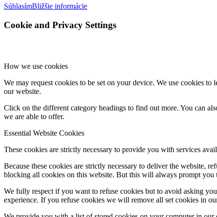
Súhlasím
Bližšie informácie
Cookie and Privacy Settings
How we use cookies
We may request cookies to be set on your device. We use cookies to le
our website.
Click on the different category headings to find out more. You can a
we are able to offer.
Essential Website Cookies
These cookies are strictly necessary to provide you with services avail
Because these cookies are strictly necessary to deliver the website, 
blocking all cookies on this website. But this will always prompt you t
We fully respect if you want to refuse cookies but to avoid asking you a
experience. If you refuse cookies we will remove all set cookies in o
We provide you with a list of stored cookies on your computer in ou