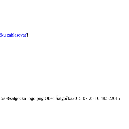
čku zahlasovať
!
15/08/salgocka-logo.png
Obec Šalgočka
2015-07-25 16:48:52
2015-