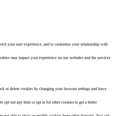
rich your user experience, and to customize your relationship with
cookies may impact your experience on our websites and the services
lock or delete cookies by changing your browser settings and force
o opt out any time or opt in for other cookies to get a better
are not able to show or modify cookies from other domains. You can