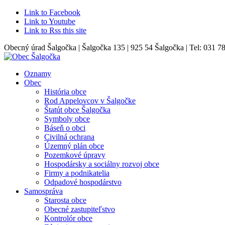
Link to Facebook
Link to Youtube
Link to Rss this site
Obecný úrad Šalgočka | Šalgočka 135 | 925 54 Šalgočka | Tel: 031 7
Oznamy
Obec
História obce
Rod Appelovcov v Šalgočke
Štatút obce Šalgočka
Symboly obce
Báseň o obci
Civilná ochrana
Územný plán obce
Pozemkové úpravy
Hospodársky a sociálny rozvoj obce
Firmy a podnikatelia
Odpadové hospodárstvo
Samospráva
Starosta obce
Obecné zastupiteľstvo
Kontrolór obce