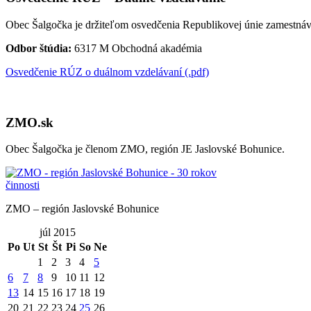
Obec Šalgočka je držiteľom osvedčenia Republikovej únie zamestnáv
Odbor štúdia:
6317 M Obchodná akadémia
Osvedčenie RÚZ o duálnom vzdelávaní (.pdf)
ZMO.sk
Obec Šalgočka je členom ZMO, región JE Jaslovské Bohunice.
ZMO – región Jaslovské Bohunice
júl 2015
Po
Ut
St
Št
Pi
So
Ne
1
2
3
4
5
6
7
8
9
10
11
12
13
14
15
16
17
18
19
20
21
22
23
24
25
26