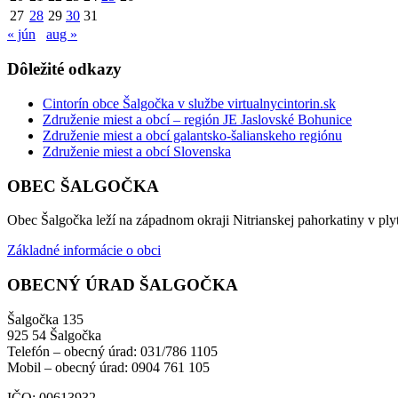
27
28
29
30
31
« jún
aug »
Dôležité odkazy
Cintorín obce Šalgočka v službe virtualnycintorin.sk
Združenie miest a obcí – región JE Jaslovské Bohunice
Združenie miest a obcí galantsko-šalianskeho regiónu
Združenie miest a obcí Slovenska
OBEC ŠALGOČKA
Obec Šalgočka leží na západnom okraji Nitrianskej pahorkatiny v plyt
Základné informácie o obci
OBECNÝ ÚRAD ŠALGOČKA
Šalgočka 135
925 54 Šalgočka
Telefón – obecný úrad: 031/786 1105
Mobil – obecný úrad: 0904 761 105
IČO: 00613932