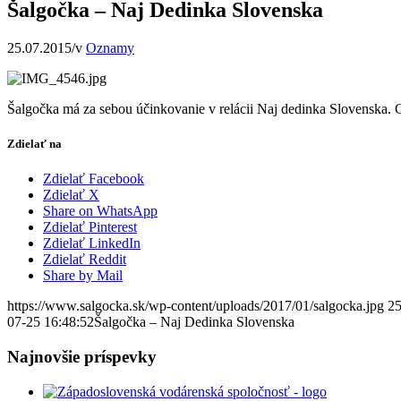
Šalgočka – Naj Dedinka Slovenska
25.07.2015
/
v
Oznamy
Šalgočka má za sebou účinkovanie v relácii Naj dedinka Slovenska. C
Zdielať na
Zdielať Facebook
Zdielať X
Share on WhatsApp
Zdielať Pinterest
Zdielať LinkedIn
Zdielať Reddit
Share by Mail
https://www.salgocka.sk/wp-content/uploads/2017/01/salgocka.jpg
2
07-25 16:48:52
Šalgočka – Naj Dedinka Slovenska
Najnovšie príspevky